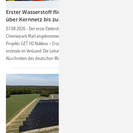
RWE/ Helmut Kramer
Erster Wasserstoff fließt von Großelektrolyse
über Kernnetz bis zur
Industrie
07.08.2026
-
Der erste Elektrolyse-Wasserstoff aus Lingen ist im
Chemiepark Marl angekommen. Damit arbeiten alle Bausteine des
Projekts GET H2 Nukleus – Erzeugung, Transport und Abnahme –
erstmals im Verbund. Die Leitungen gehören zu den ersten
Abschnitten des deutschen
Wasserstoff-Kernnetzes.