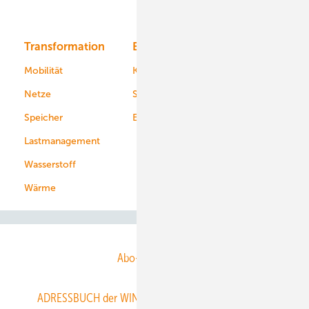
Bioenergie
Transformation
Energieversorger
Service
Mobilität
Kommunen
Netze
Stadtwerke
Speicher
Energiekonzerne
Lastmanagement
Wasserstoff
Wärme
Abo- & Leserservice
ADRESSBUCH der WIND- und SOLARENERGIE
AGB