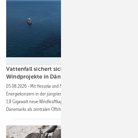
Vattenfall
Vattenfall sichert sich zwei große Offshore-
Windprojekte in
Dänemark
05.08.2026
-
Mit Hesselø und North Sea I Mid gewinnt der
Energiekonzern in der jüngsten dänischen Ausschreibung mindestens
1,8 Gigawatt neue Windkraftkapazität. Die Projekte sollen die Rolle
Dänemarks als zentralen Offshore-Standort weiter
stärken.