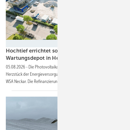
Hochtief PPP Solutions
Hochtief errichtet solarbetriebenes
Wartungsdepot in
Heilbronn
05.08.2026
-
Die Photovoltaikanlagen auf den Dächern sind das
Herzstück der Energieversorgung des neuen Wartungsdepots des
WSA Neckar. Die Refinanzierung läuft über einen
Onsite-PPA.