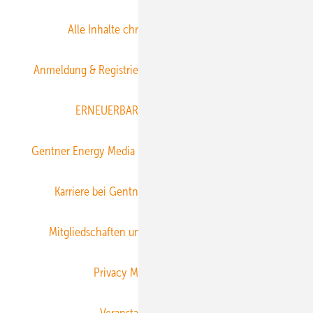
Alle Inhalte chronologisch
Anmelden
Anmeldung & Registrierung
Datenschutz
E-Paper
ERNEUERBARE ENERGIEN abonnieren
Gentner Energy Media
Gentner Verlag
Impressum
Karriere bei Gentner
Team
Mediaservice
Mitgliedschaften und Engagement
Newsletter
Privacy Manager
RSS-Feed