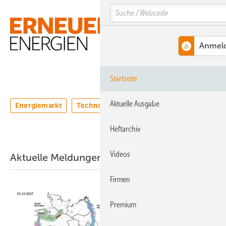
Springe
Springe
Springe
Search
auf
auf
auf
Hauptinhalt
Hauptmenü
SiteSearch
MENÜ
Startseite
Aktuelle Ausgabe
Energiemarkt
Technologie
Webinare
Podcasts
Heftarchiv
Videos
Aktuelle Meldungen
Firmen
Premium