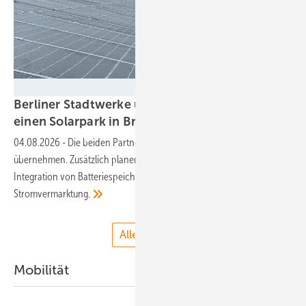
Energiezukunft/Petra Franke
Berliner Stadtwerke und Naturstrom teilen sich
einen Solarpark in
Brandenburg
04.08.2026
-
Die beiden Partner werden jeweils die Hälfte der Anlage
übernehmen. Zusätzlich planen sie schon die gemeinsame
Integration von Batteriespeichern, für eine wirtschaftlichere
Stromvermarktung.
Alle anzeigen
Mobilität