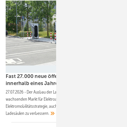
Velka Botička
Fast 27.000 neue öffentliche Ladepunkte
innerhalb eines Jahres
gebaut
27.07.2026
-
Der Ausbau der Ladeinfrastruktur hält mit dem
wachsenden Markt für Elektroautos Schritt. Der BDEW fordert eine
Elektromobilitätsstrategie, auch um die Wirtschaftlichkeit der
Ladesäulen zu
verbessern.