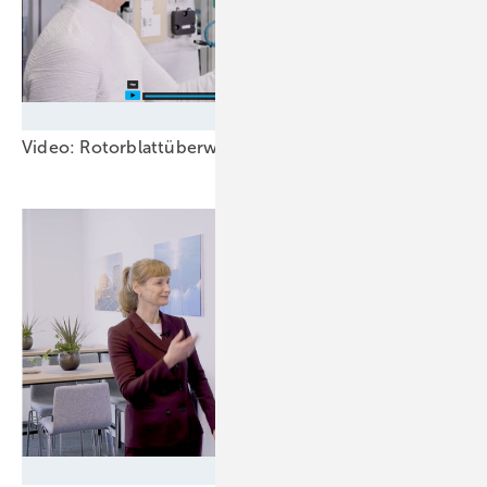
Silke Reents
Video: Rotorblattüberwachung sorgt für lange Lebens
Silke Reents