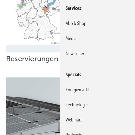
Services
Abo & Shop
Media
Wasserstoff‑Kernnetzbetreiber
Newsletter
Reservierungen für H2-Kernnetz seit 
Specials
Energiemarkt
Technologie
Webinare
Podcasts