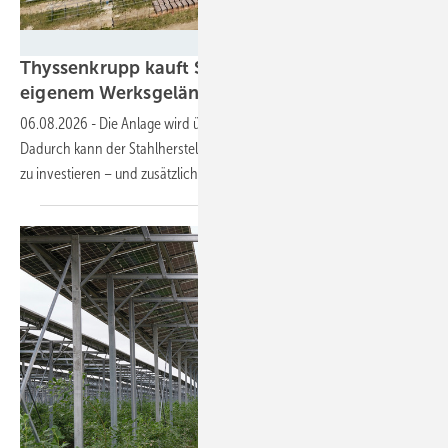
VSB
Thyssenkrupp kauft Solarstrom aus Anlage auf
eigenem
Werksgelände
06.08.2026
-
Die Anlage wird über einen Onsite-PPA refinanziert.
Dadurch kann der Stahlhersteller den Ökostrom nutzen, ohne selbst
zu investieren – und zusätzlich Netzkosten
einsparen.