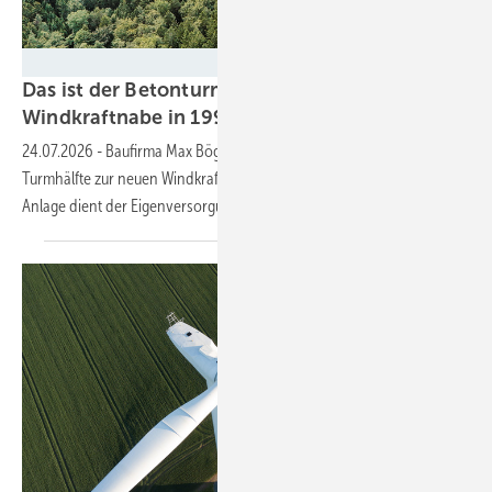
Florian Paul - Firmengruppe Max Bögl
Das ist der Betonturmfuß für die erste
Windkraftnabe in 199 Metern
Höhe
24.07.2026
-
Baufirma Max Bögl hat die 108 Meter hohe untere
Turmhälfte zur neuen Windkraftanlagen-Rekordhöhe errichtet. Die
Anlage dient der
Eigenversorgung.