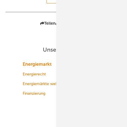
Teilen
Link kopieren
Unsere Themen
Energiemarkt
Technologie
Energierecht
Planung
Energiemärkte weltweit
Logistik
Finanzierung
Betrieb
Onshore-Wind
Offshore-Wind
Solar