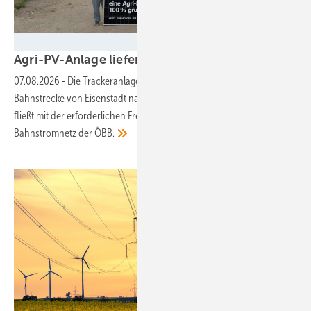
Burgenland Energie
Agri-PV-Anlage liefert Bahnstrom für die
ÖBB
07.08.2026
-
Die Trackeranlage wurde in unmittelbarer Nähe der
Bahnstrecke von Eisenstadt nach Neusiedl am See gebaut. Der Strom
fließt mit der erforderlichen Frequenz von 16,7 Hertz direkt ins
Bahnstromnetz der
ÖBB.