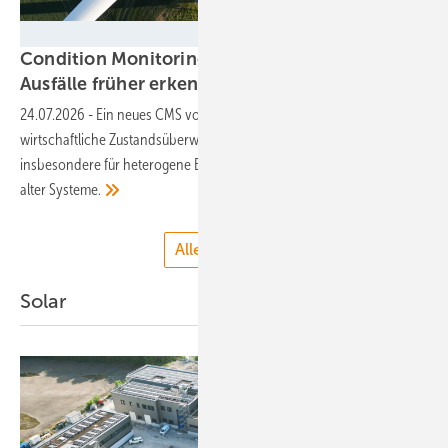
Nigel - stock.adobe.com
Condition Monitoring: Wie Windparkbetreiber
Ausfälle früher erkennen
können
24.07.2026
-
Ein neues CMS von Bachmann zielt auf eine
wirtschaftliche Zustandsüberwachung des Antriebsstrangs –
insbesondere für heterogene Bestandsflotten und den Austausch
alter
Systeme.
Alle anzeigen
Solar