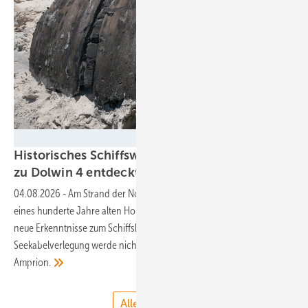
Amprion
Historisches Schiffswrack bei Seekabelarbeiten
zu Dolwin 4
entdeckt
04.08.2026
-
Am Strand der Nordseeinsel Norderney tauchten Teile
eines hunderte Jahre alten Holzschiffes auf. Archäologen hoffen auf
neue Erkenntnisse zum Schiffsbau. Der Baufortschritt der
Seekabelverlegung werde nicht behindert, versichert Netzbetreiber
Amprion.
Alle anzeigen