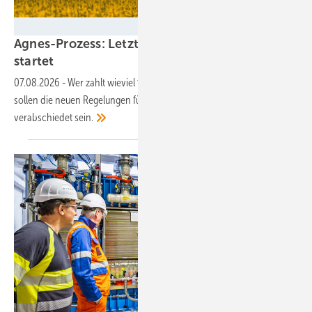
marcus_hofmann - stock.adobe.com
Agnes-Prozess: Letzte Konsultationsrunde
startet
07.08.2026
-
Wer zahlt wieviel für den Netzausbau: Bis Jahresende
sollen die neuen Regelungen für die Entgelte im Stromnetz
verabschiedet
sein.