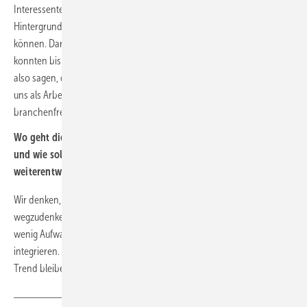
Interessenten gehen. Hier konnten wir ihnen aufzeigen, mit welchem
Hintergrund sie in unserem Bereich bzw. in der Branche Fuß fassen
können. Daraufhin erhielten wir zahlreiche Bewerbungen und
konnten bis dato schon einige Gespräche führen. Bislang können wir
also sagen, dass die KEE uns eine gute Gelegenheit geboten hat, um
uns als Arbeitgeber zu zeigen, der offen für motivierte und auch
branchenfremde Kandidaten ist.
Wo geht die Reise hin? Welche Trends sehen Sie im Recruiting
und wie sollte sich die Karrieremesse Erneuerbare Energien
weiterentwickeln?
Wir denken, dass digitale Messen mittlerweile nicht mehr
wegzudenken sind. Man hat als Unternehmen und als Interessent
wenig Aufwand, um ein solches Event in seinen Arbeitsalltag zu
integrieren. Sich so einfach digital vernetzen zu können, wird ein
Trend bleiben.