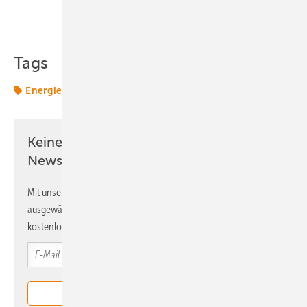
Teilen
Link kopieren
Tags
Energiemarkt
Energiemärkte weltweit
Messe
Keine Zeit? Kein Problem mit dem ERE
Newsletter!
Mit unserem Newsletter erhalten Sie regelmäßig von uns
ausgewählte Informationen und Neuigkeiten, gebündelt und
kostenlos direkt ins Postfach.