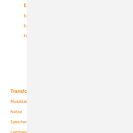
Energiemarkt
Technologie
Energierecht
Planung
Energiemärkte weltweit
Logistik
Finanzierung
Betrieb
Onshore-Wind
Offshore-Wind
Solar
Bioenergie
Transformation
Energieversorger
Service
Mobilität
Kommunen
Netze
Stadtwerke
Speicher
Energiekonzerne
Lastmanagement