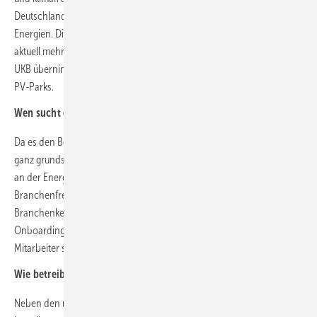
Deutschland zu den führenden Projektentwicklern für erneuerbare
Energien. Die Projektpipeline der Gruppe beträgt in all ihren Märkten
aktuell mehr als 19 Gigawatt. Über ihre Betriebsführungsgesellschaft
UKB übernimmt sie darüber hinaus die Betriebsführung für Wind- und
PV-Parks.
Wen sucht die UKA?
Da es den Beruf des „Projektierers“ so an sich nicht gibt, suchen wir
ganz grundsätzlich Mitarbeiter mit Motivation, die gemeinsam mit uns
an der Energiewende zu arbeiten. Quereinsteiger und
Branchenfremde sind dabei genauso willkommen wie Fachkräfte mit
Branchenkenntnissen und mehrjähriger Berufserfahrung. Durch
Onboarding und fachspezifische Weiterbildungen kommen unsere
Mitarbeiter schnell in die Welt der UKA und der Erneuerbaren.
Wie betreibt die UKA Recruiting für die Energiewende?
Neben den üblichen Veröffentlichungen auf den gängigen Portalen