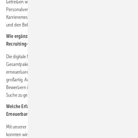
betreiben wir auch Active Sourcing oder arbeiten mit
Personalvermittlern zusammen. Ebenso präsentieren wir uns auf den
Karrieremessen, um uns als Arbeitgeber in der Region vorzustellen
und den Bekanntheitsgrad zu erhöhen.
Wie ergänzt die Karrieremesse Erneuerbare Energien Ihre
Recruiting-Strategie?
Die digitale Messe ist ein hervorragendes Format für uns. Das
Gesamtpaket aus Informationen, Vernetzung und Jobchancen in den
erneuerbaren Energien, das den Teilnehmern geboten wird, ist
großartig. Auch die lokale Eingrenzung hilft uns, mit den richtigen
Bewerbern in Kontakt zu kommen und für die Standorte gezielt auf die
Suche zu gehen.
Welche Erfahrungen haben Sie auf der Karrieremesse
Erneuerbare Energien gemacht?
Mit unserer letzten Session „Was bringst du mit? Was bieten wir dir?“
konnten wir super in den offenen und aktiven Austausch mit den