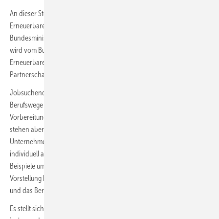
An dieser Stelle setzt das Format der digitalen Karrieremesse
Erneuerbare Energien (KEE) unter der Schirmherrschaft des
Bundesministeriums für Wirtschaft und Klimaschutz an. Die Messe
wird vom Bundesverband WindEnergie e.V. und dem Bundesverband
Erneuerbare Energie e.V. organisiert, weitere Verbände sind an einer
Partnerschaft interessiert.
Jobsuchende erwartet ein vom Verband kuratiertes Programm, dass
Berufswege in die Branche aufzeigt und konkrete Tipps für die
Vorbereitung eines Quereinstiegs gibt. Im Mittelpunkt der Messe
stehen aber die von den teilnehmenden Ausstellern gestalteten
Unternehmens-Sessions. Hier haben Unternehmen die Möglichkeit,
individuell auf die Berufserfahrung der Jobsuchenden einzugehen.
Beispiele umfassen Interviews mit Fachgebietsleiter*innen oder die
Vorstellung konkreter Projekte in der Umsetzung, die den Arbeitsalltag
und das Berufsprofil für Quereinsteigende greifbarer machen.
Es stellt sich heraus, dass die Vorteile eines digitalen Formats