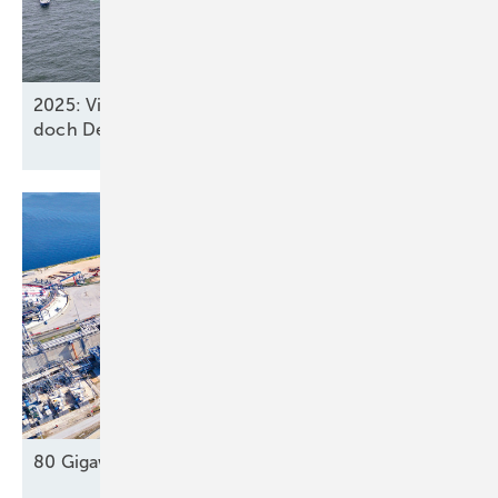
2025: Vier neue Meereswindparks stöpseln ein,
doch Deutschland verfehlt
2030-Ziel
80 Gigawatt gegen die Dunkelflaute
?