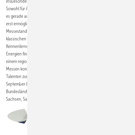
insbesondere in der Reduktion des Zeit- und Kostenaufwands liegen.
Sowohl für Aussteller als auch Teilnehmende entfällt die Anreise, was
es gerade auch beruflich eingespannten Fachkräften die Teilnahme
erst ermöglicht. Für Recruiter entfällt zusätzlich der Aufwand des
Messestandbaus. Was auch im digitalen Format überzeugt, sind
klassischen Kernargumente für einen Messebesuch: Chancen zum
Kennenlernen und Vernetzen. Die digitale Karrieremesse Erneuerbare
Energien findet zurzeit viermal im Jahr statt und widmet sich jeweils
einem regionalen Schwerpunkt pro Messe. Durch die ersten beiden
Messen konnten bereits erfolgreich Unternehmen mit den passenden
Talenten zusammengebracht werden. Der nächste Termin am 5. – 6.
September bietet Unternehmen und Jobsuchenden aus den
Bundesländern Berlin, Brandenburg, Mecklenburg-Vorpommern,
Sachsen, Sachsen-Anhalt und Thüringen einen Austausch.
Stephanie Thiele
Referentin Personal und Recruiting bei der
Unternehmensgruppe UKA Umweltgerechte