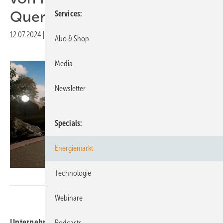
Quereinsteigenden
Services
12.07.2024
|
Veröffentlicht in
Ausgabe 06-2024
|
Druckvorschau
Abo & Shop
Media
Newsletter
Specials
Energiemarkt
Technologie
Foto: BWE
Webinare
Unternehmen der Branche setzen auf digitale
Podcasts