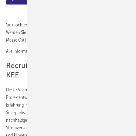
Sie möchten ihr Unternehmen auf der nächsten KEE präsentieren? –
Werden Sie Aussteller! Ausstehende Termine 2024: 5. – 6. September,
Messe Ost | 5. – 6. Dezember, Messe Süd
Alle Informationen unter:
https://kee.ee-hub.de
Recruiting bei der UKA und auf der
KEE
Die UKA-Gruppe gehört in Deutschland zu den führenden
Projektentwicklern für erneuerbare Energien – mit 25 Jahren
Erfahrung in der Planung, dem Bau und dem Betrieb von Wind- und
Solarparks. Sie sorgt in Deutschland, Europa und Amerika für eine
nachhaltige, von fossilen Energieimporten unabhängige
Stromversorgung, die niedrige Stromerzeugungskosten gewährleistet
und klimafreundliches Handeln fördert. Die UKA-Gruppe gehört in