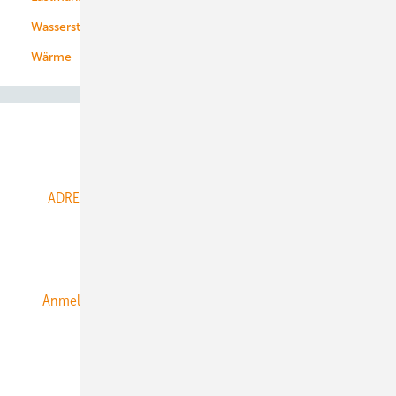
Wasserstoff
Wärme
Abo- & Leserservice
ADRESSBUCH der WIND- und SOLARENERGIE
AGB
Alle Inhalte chronologisch
Anmelden
Anmeldung & Registrierung
Datenschutz
E-Paper
ERNEUERBARE ENERGIEN abonnieren