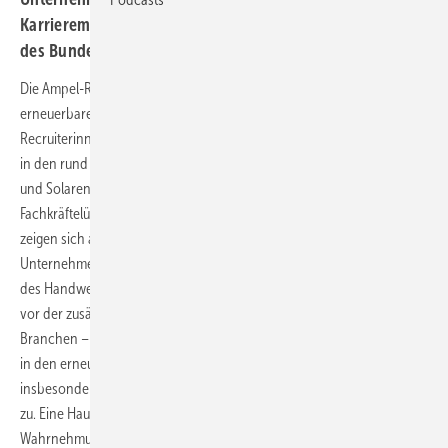
Karrieremesse für Erneuerbare unter Schirmherrschaft
des Bundeswirtschaftsministeriums.
Die Ampel-Regierung hat die Weichen für einen ehrgeizigen Zubau der
erneuerbaren Energien gestellt. Doch schon jetzt müssen
Recruiterinnen und Recruiter kreativ werden, um die Fachkräftelücke
in den rund 190 relevanten Berufszweigen für den Ausbau der Wind-
und Solarenergie zu füllen. Im Jahresdurchschnitt betrug die
Fachkräftelücke 2021/2022 bereits 216.000 Personen. Auswirkungen
zeigen sich auch bei den um die Fachkräfte konkurrierenden
Unternehmen des Baugewerbes, des verarbeitenden Gewerbes und
des Handwerks. Dabei steht die Branche der erneuerbaren Energien
vor der zusätzlichen Herausforderung, dass – anders als in anderen
Branchen – Jobsuchenden und Quereinsteigenden die Berufsbilder
in den erneuerbaren Energien oftmals nicht vertraut sind. Dies trifft
insbesondere auf das berufserfahrene Personal jenseits der 30 Jahre
zu. Eine Hauptaufgabe des Recruitings ist es daher, diese
Wahrnehmungslücke zu durchbrechen.