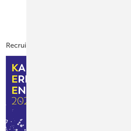
Kraftanlagen GmbH & Co. KG, berichtet von ihrer
Erfahrung als Recruiterin mit dem neuen Format auf
der KEE Nord im Mai.
Foto: BWE
Recruiting auf der KE­E 2024