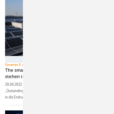
IBC Solar
Smarter E Awards
The smarter E Europe: 7 innovative Projekte
stehen im Finale für den Award
2022
20.04.2022
-
Die Finalisten der Smarter E Awards in der Kategorie
„Oustanding Projects“ stehen fest. Insgesamt sieben Projekte haben
in die Endrunde
geschafft.