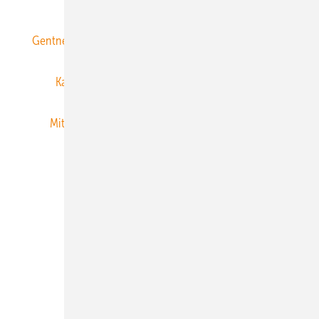
Gentner Energy Media
Gentner Verlag
Impressum
Karriere bei Gentner
Team
Mediaservice
Mitgliedschaften und Engagement
Newsletter
Privacy Manager
RSS-Feed
Veranstaltungen / Webinare
© 2026 ERNEUERBARE ENERGIEN