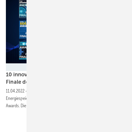
Solar Promotion
10 innovative Speichersysteme stehen im
Finale des
EES-Awards
11.04.2022
-
Optimierte Installation und Sicherheit von
Energiespeichersystemen steht im Mittelpunkt der diesjährigen EES-
Awards. Die Juroren haben die Finalisten
nominiert.