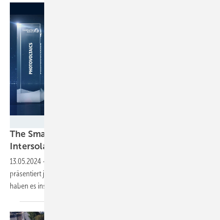
Solar Promotion
The Smarter E Europe: Finalisten für die
Intersolar Awards stehen
fest
13.05.2024
-
Die Leitmesse für die Photovoltaikbranche in München
präsentiert jede Menge neuer Lösungen. Doch nur zehn von ihnen
haben es ins Finale der Intersolar Awards
geschafft.