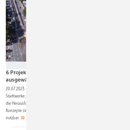
Mainova
6 Projekte für den Stadtwerke Award
ausgewählt
20.07.2023
-
Energiewende durch mehr Digitalisierung: Die
Stadtwerke zeigen mit ihren Projekten, wie sie die Energiewende und
die Herausforderungen des Klimawandels meistern wollen. Einige
Konzepte sind auch auf andere Unternehmen übertrag- und
nutzbar.