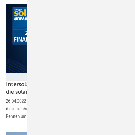
Solar Promotion
Intersolar Award: 10 innovative Lösungen für
die solare Energiewende stehen im
Finale
26.04.2022
-
Die Juroren des Intersolar Awards haben auch in
diesem Jahr wieder innovative Lösungen ins Finale gewählt. Das
Rennen um den begehrten Preis ist
spannend.