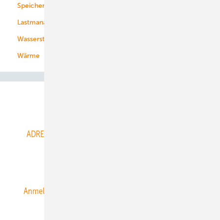
Speicher
Energiekonzerne
Lastmanagement
Wasserstoff
Wärme
Abo- & Leserservice
ADRESSBUCH der WIND- und SOLARENERGIE
AGB
Alle Inhalte chronologisch
Anmelden
Anmeldung & Registrierung
Datenschutz
E-Paper
ERNEUERBARE ENERGIEN abonnieren