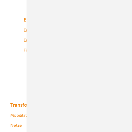
Unsere Themen
Energiemarkt
Technologie
Energierecht
Planung
Energiemärkte weltweit
Logistik
Finanzierung
Betrieb
Onshore-Wind
Offshore-Wind
Solar
Bioenergie
Transformation
Energieversorger
Service
Mobilität
Kommunen
Netze
Stadtwerke