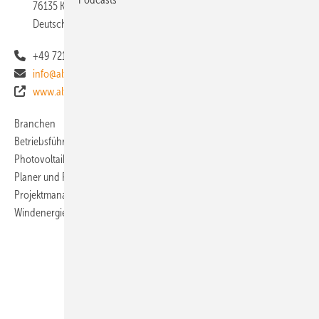
76135 Karlsruhe
Deutschland
+49 721 626 906-0
info@altus-re.de
www.altus-re.de
Branchen
Betriebsführung
Photovoltaik
Planer und Projektierer
Projektmanagement
Windenergie
Unsere Themen