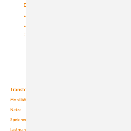
Energiemarkt
Technologie
Energierecht
Planung
Energiemärkte weltweit
Logistik
Finanzierung
Betrieb
Onshore-Wind
Offshore-Wind
Solar
Bioenergie
Transformation
Energieversorger
Service
Mobilität
Kommunen
Netze
Stadtwerke
Speicher
Energiekonzerne
Lastmanagement