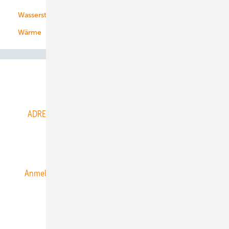
Wasserstoff
Wärme
Abo- & Leserservice
ADRESSBUCH der WIND- und SOLARENERGIE
AGB
Alle Inhalte chronologisch
Anmelden
Anmeldung & Registrierung
Datenschutz
E-Paper
ERNEUERBARE ENERGIEN abonnieren