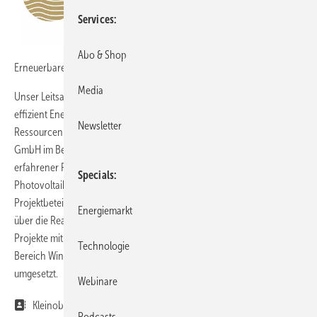
Services
Abo & Shop
Erneuerbare Energien sind unser Antrieb
Media
Unser Leitsatz „Transforming Energy“ bedeutet für uns nicht nur,
effizient Energie zu erzeugen, sondern auch verantwortungsvoll mit
Newsletter
Ressourcen umzugehen. Daher engagiert sich die ALTUS renewables
GmbH im Bereich der Erneuerbaren Energien und agiert als
erfahrener Projektentwickler für Windenergie- und
Specials
Photovoltaikanlagen. Wir begleiten Kommunen und private
Projektbeteiligte bereits seit 30 Jahren zuverlässig von der Planung
Energiemarkt
über die Realisierung bis hin zur Betriebsführung. ALTUS hat bislang
Projekte mit einer gesamten installierten Kapazität von 700 MW im
Technologie
Bereich Wind und 500 MWp im Bereich Photovoltaik erfolgreich
umgesetzt.
Webinare
Kleinoberfeld 5
Podcasts