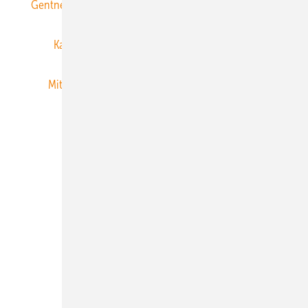
Gentner Energy Media
Gentner Verlag
Impressum
Karriere bei Gentner
Team
Mediaservice
Mitgliedschaften und Engagement
Newsletter
Privacy Manager
RSS-Feed
Veranstaltungen / Webinare
© 2026 ERNEUERBARE ENERGIEN