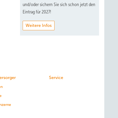
und/oder sichern Sie sich schon jetzt den
Eintrag für 2027!
Weitere Infos
ersorger
Service
en
e
nzerne