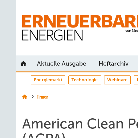
Springe
Springe
Springe
auf
auf
auf
Hauptinhalt
Hauptmenü
SiteSearch
Aktuelle Ausgabe
Heftarchiv
Energiemarkt
Technologie
Webinare
Firmen
American Clean P