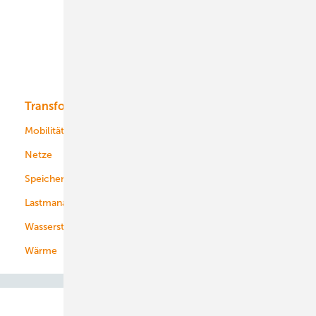
Offshore-Wind
Solar
Bioenergie
Transformation
Energieversorger
Service
Mobilität
Kommunen
Netze
Stadtwerke
Speicher
Energiekonzerne
Lastmanagement
Wasserstoff
Wärme