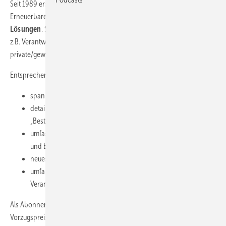
Seit 1989 erscheint unser Fachtitel und berichtet neutral über die
Erneuerbare-Themen
Sonne
,
Wind
,
Bio
,
Netze
sowie
Speicher-
Lösungen
. Speziell bedienen wir dabei Investoren-Zielgruppen wie
z.B. Verantwortliche in der Industrie, Kommunen und
private/gewerbliche Investoren sowie deren Zulieferer/Dienstleister.
Entsprechend sind die Themen aufbereitet mit:
spannenden Interviews mit Meinungsführern der Branche
detaillierten Technik-Reports zu Anlagen, Konzepten und
„Best-Practice-Lösungen“
umfassenden Produktinformationen zu Wind-, Sonnenenergie-
und Biomasse-Anlagen
neuesten Entwicklungen bei Netz- und Speicherlösungen
umfangreichen Meldungen sowie einen ausführlichen
Veranstaltungskalender
Als Abonnent erhalten Sie die ERNEUERBARE ENERGIEN zum
Vorzugspreis. Verpassen Sie keine Ausgabe mehr, ob print oder