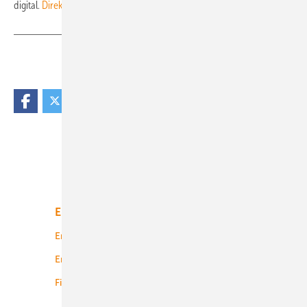
digital.
Direkt zum Abo gelangen Sie hier.
Teilen
Link kopieren
Unsere Themen
Energiemarkt
Technologie
Energierecht
Planung
Energiemärkte weltweit
Logistik
Finanzierung
Betrieb
Onshore-Wind