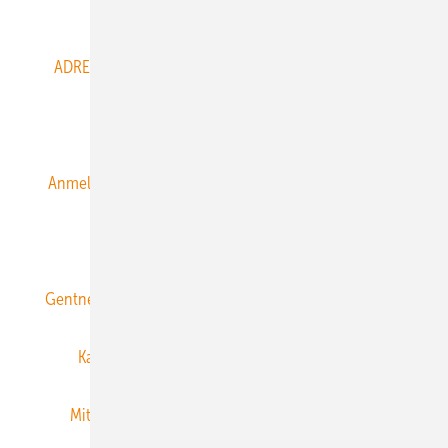
Abo- & Leserservice
ADRESSBUCH der WIND- und SOLARENERGIE
AGB
Alle Inhalte chronologisch
Anmelden
Anmeldung & Registrierung
Datenschutz
E-Paper
ERNEUERBARE ENERGIEN abonnieren
Gentner Energy Media
Gentner Verlag
Impressum
Karriere bei Gentner
Team
Mediaservice
Mitgliedschaften und Engagement
Newsletter