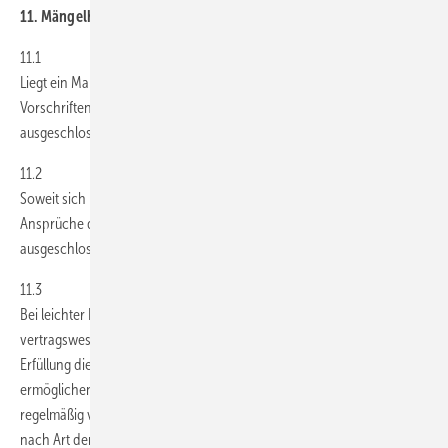
11. Mängelhaftung; Gewährleistung
11.1
Liegt ein Mangel der Kaufsache vor, gelten die gesetzlichen
Vorschriften. Die Abtretung dieser Ansprüche durch den Besteller ist
ausgeschlossen.
11.2
Soweit sich nachstehend nichts anderes ergibt, sind weitergehende
Ansprüche des Bestellers -gleich aus welchen Rechtsgründen-
ausgeschlossen.
11.3
Bei leichter Fahrlässigkeit haftet GEM nur bei der Verletzung
vertragswesentlicher Pflichten, mithin solcher Pflichten, deren
Erfüllung die ordnungsgemäße Durchführung des Vertrages
ermöglichen und auf deren Einhaltung der Vertragspartner
regelmäßig vertrauen darf (sogenannte Kardinalpflichten), auf den
nach Art der Ware bzw. Dienstleistung vorhersehbaren,