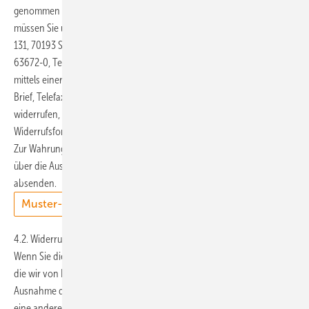
genommen haben bzw. hat. Um Ihr Widerrufsrecht auszuüben,
müssen Sie uns (Alfons W. Gentner Verlag GmbH & Co. KG, Forststr.
131, 70193 Stuttgart, Postfach 10 17 42, 70015 Stuttgart, Telefon: (0711)
63672-0, Telefax: (0711) 63672-414, E-Mail:
service@gentner.de
)
mittels einer eindeutigen Erklärung (z.B. ein mit der Post versandter
Brief, Telefax oder E-Mail) über Ihren Entschluss, diesen Vertrag zu
widerrufen, informieren. Sie können dafür das beigefügte Muster-
Widerrufsformular verwenden, das jedoch nicht vorgeschrieben ist.
Zur Wahrung der Widerrufsfrist reicht es aus, dass Sie die Mitteilung
über die Ausübung des Widerrufsrechts vor Ablauf der Widerrufsfrist
absenden.
Muster-Widerrufsformular zum Download
4.2. Widerrufsfolgen
Wenn Sie diesen Vertrag widerrufen, haben wir Ihnen alle Zahlungen,
die wir von Ihnen erhalten haben, einschließlich der Lieferkosten (mit
Ausnahme der zusätzlichen Kosten, die sich daraus ergeben, dass Sie
eine andere Art der Lieferung als die von uns angebotene, günstigste