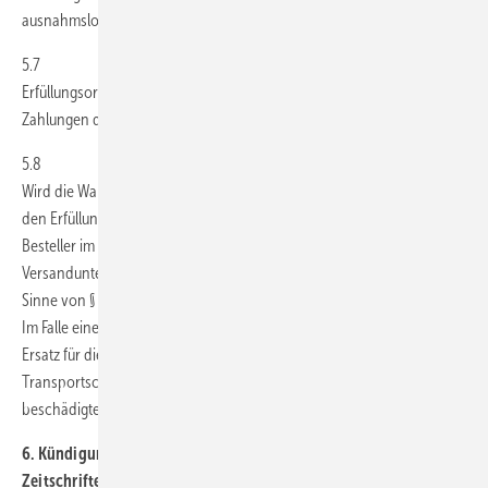
ausnahmslos zuzüglich Versandkosten.
5.7
Erfüllungsort für die Leistungen von GEM ist Stuttgart; Erfüllungsort für
Zahlungen des Bestellers ist ebenfalls Stuttgart.
5.8
Wird die Ware auf Wunsch des Bestellers an einen anderen Ort als
den Erfüllungsort versandt, findet der Gefahrübergang auf den
Besteller im Moment der Übergabe der Ware an das
Versandunternehmen statt, sofern der Besteller Unternehmer im
Sinne von § 14 BGB ist.5.9.
Im Falle einer fehlerhaften oder ungeeigneten Verpackung leistet GEM
Ersatz für die aufgrund dieser Verpackung entstandenen
Transportschäden und trägt die Kosten der Rücksendung der
beschädigten Ware.
6. Kündigung fortlaufender Lieferungen und
Zeitschriftenabonnements