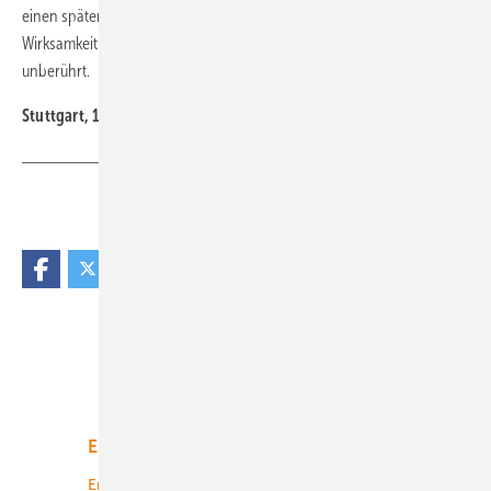
einen später eintretenden Umstand verlieren, so bleibt die
Wirksamkeit dieser Allgemeinen Geschäftsbedingungen im Übrigen
unberührt.
Stuttgart, 11.03.2025
Teilen
Link kopieren
Unsere Themen
Energiemarkt
Technologie
Energierecht
Planung