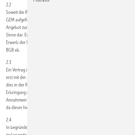
2.2
Soweit die Waren und Dienstleistungen auf den Internetseiten von
GEM aufgeführt und inhaltlich beschrieben werden, stellt dies kein
Angebot zum Verkauf der Waren und Dienstleistungen im juristischen
Sinne dar. Erst mit seiner Bestellung gibt der Besteller ein Angebot auf
Erwerb der bestellten Waren und Dienstleistungen im Sinne von § 145
BGB ab.
2.3
Ein Vertrag über den Erwerb der Waren und Dienstleistungen kommt
erst mit der Annahme der Bestellung durch GEM zu Stande, wobei
dies in der Regel mit der Versendung der Ware beziehungsweise der
Erbringung der Dienstleistungen geschieht. Einer ausdrücklichen
Annahmeerklärung gegenüber dem Besteller bedarf es hierfür nicht,
da dieser hierauf gemäß § 151 S. 1 BGB verzichtet.
2.4
In begründeten Fällen behält sich GEM die Annahme vor,
insbesondere wenn der begründete Verdacht besteht, dass der