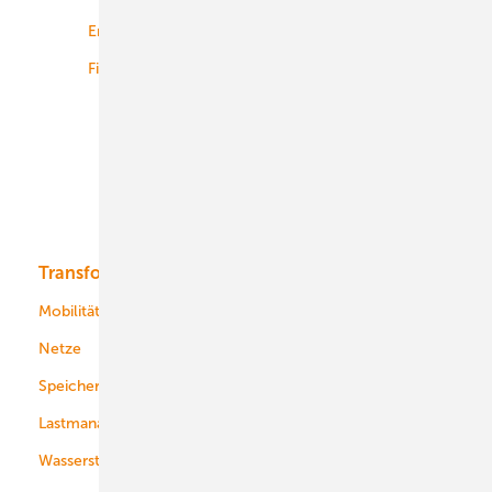
Energiemärkte weltweit
Logistik
Finanzierung
Betrieb
Onshore-Wind
Offshore-Wind
Solar
Bioenergie
Transformation
Energieversorger
Service
Mobilität
Kommunen
Netze
Stadtwerke
Speicher
Energiekonzerne
Lastmanagement
Wasserstoff