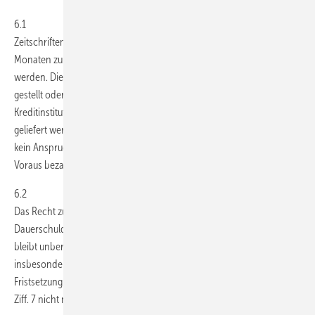
6.1
Zeitschriftenabonnements können vom Besteller mit einer Frist von 3
Monaten zum Ende des Bezugsjahres beim Lieferservice gekündigt
werden. Die Abonnementpreise werden im Voraus in Rechnung
gestellt oder bei Teilnahme am Lastschriftverfahren bei den
Kreditinstituten abgebucht. Sollte die Zeitschrift aus Gründen nicht
geliefert werden können, die nicht von GEM zu vertreten sind, besteht
kein Anspruch auf Nachlieferung, Ersatz oder Erstattung von im
Voraus bezahlten Bezugsgeldern.
6.2
Das Recht zur außerordentlichen fristlosen Kündigung von
Dauerschuldverhältnissen (Abonnements; fortlaufende Lieferungen)
bleibt unberührt. GEM ist zur außerordentlichen Kündigung
insbesondere dann berechtigt, wenn der Besteller trotz Mahnung und
Fristsetzung seiner Verpflichtung zur Zahlung gemäß nachfolgender
Ziff. 7 nicht nachkommt.