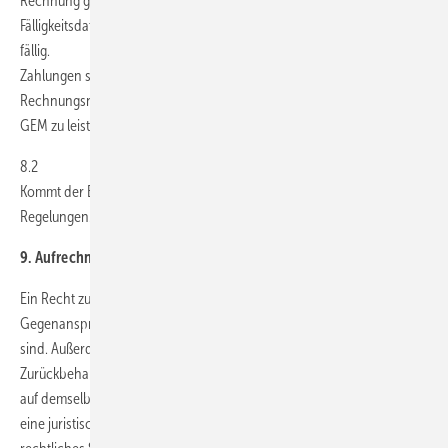
Rechnung genannten Fälligkeitsdatum. Ist in der Rechnung kein
Fälligkeitsdatum angegeben, sind Zahlungen mit Erhalt der Rechnung
fällig.
Zahlungen sind jeweils ohne Abzüge und unter Angabe der
Rechnungsnummer auf das in der Rechnung angegebene Konto von
GEM zu leisten.
8.2
Kommt der Besteller in Zahlungsverzug, so gelten die gesetzlichen
Regelungen.
9. Aufrechnung; Zurückbehaltung
Ein Recht zur Aufrechnung steht dem Besteller nur zu, wenn seine
Gegenansprüche rechtskräftig festgestellt oder von GEM unbestritten
sind. Außerdem ist der Besteller zur Ausübung eines
Zurückbehaltungsrechts nur insoweit befugt, als sein Gegenanspruch
auf demselben Vertragsverhältnis beruht. Ist der Besteller Kaufmann,
eine juristische Person des öffentlichen Rechts oder ein öffentlich-