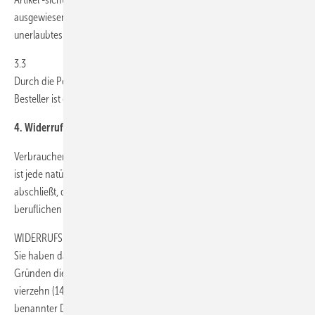
ausgewiesen. Durch diese Kennzeichnung wird ein Artikel auch gegen
unerlaubtes Kopieren und/oder Verbreiten gesichert.
3.3
Durch die Personalisierung des bestellten Artikels exklusiv für den
Besteller ist eine anderweitige Nutzung für GEM nicht möglich.
4. Widerrufsrecht
Verbrauchern steht ein gesetzliches Widerrufsrecht zu. Verbraucher
ist jede natürliche Person, die ein Rechtsgeschäft zu einem Zwecke
abschließt, der weder ihrer gewerblichen noch ihrer selbständigen
beruflichen Tätigkeit zugerechnet werden kann (§ 13 BGB).
WIDERRUFSBELEHRUNG4.1. Widerrufsrecht
Sie haben das Recht, binnen vierzehn (14) Tagen ohne Angabe von
Gründen diesen Vertrag zu widerrufen. Die Widerrufsfrist beträgt
vierzehn (14) Tage ab dem Tag, an dem Sie oder ein von Ihnen
benannter Dritter, der nicht der Beförderer ist, die erste Ware in Besitz