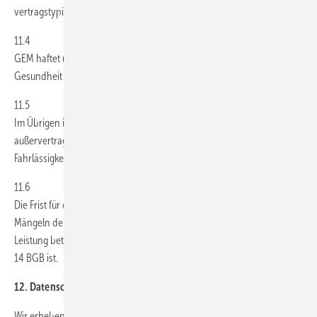
vertragstypischen und unmittelbaren Durchschnittsschaden.
11.4
GEM haftet unbegrenzt bei Verletzung von Leben, Körper und
Gesundheit des Bestellers sowie nach dem Produkthaftungsgesetz.
11.5
Im Übrigen ist die vorvertragliche, vertragliche oder
außervertraglicher Haftung von GEM auf Vorsatz und grobe
Fahrlässigkeit beschränkt.
11.6
Die Frist für die Verjährung von Ansprüchen des Bestellers wegen
Mängeln der gelieferten Ware beziehungsweise der erbrachten
Leistung beträgt 12 Monate, soweit der Besteller Unternehmer i. S. v. §
14 BGB ist.
12. Datenschutz
Wir erheben zur Abwicklung des jeweiligen Vertrags Daten des