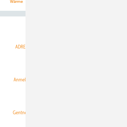
Wärme
Abo- & Leserservice
ADRESSBUCH der WIND- und SOLARENERGIE
AGB
Alle Inhalte chronologisch
Anmelden
Anmeldung & Registrierung
Datenschutz
E-Paper
ERNEUERBARE ENERGIEN abonnieren
Gentner Energy Media
Gentner Verlag
Impressum