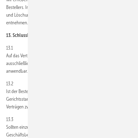
Bestellers. Informationen zur Verarbeitung, Speicherung, Weitergabe
und Löschung dieser Daten sind unserer
Datenschutzerklärung
zu
entnehmen.
13. Schlussbestimmungen
13.1
Auf das Vertragsverhältnis zwischen GEM und dem Besteller ist
ausschließlich deutsches Recht unter Ausschluss des UN-Kaufrechts
anwendbar.
13.2
Ist der Besteller Kaufmann im Sinne des HGB, so ist Stuttgart
Gerichtsstand für alle Streitigkeiten aus oder im Zusammenhang mit
Verträgen zwischen GEM und dem Besteller.
13.3
Sollten einzelne Bestimmungen dieser Allgemeinen
Geschäftsbedingungen unwirksam sein oder die Wirksamkeit durch