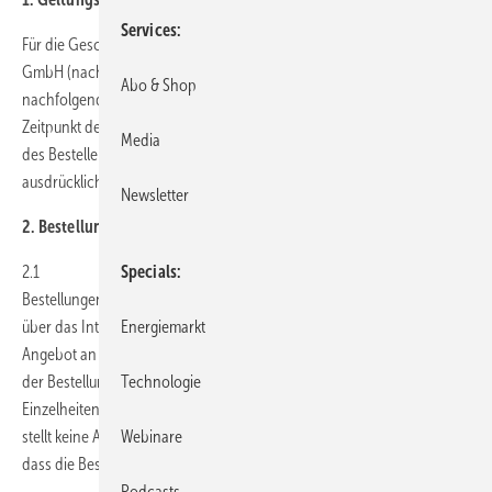
Services
Für die Geschäftsbeziehungen zwischen der Gentner Energy Media
GmbH (nachfolgend GEM) und dem Besteller gelten ausschließlich die
Abo & Shop
nachfolgenden Allgemeinen Geschäftsbedingungen in ihrer zum
Zeitpunkt der Bestellung gültigen Fassung. Abweichende Bedingungen
Media
des Bestellers erkennt GEM nicht an, es sei denn, GEM hätte
ausdrücklich schriftlich ihrer Geltung zugestimmt.
Newsletter
2. Bestellung; Angebot; Vertragsabschluss
2.1
Specials
Bestellungen werden telefonisch, per Post, per Fax, per Email sowie
über das Internet entgegengenommen. Die Bestellung stellt ein
Energiemarkt
Angebot an GEM zum Abschluss eines Kaufvertrages dar. Der Eingang
der Bestellung wird von GEM per Email bestätigt und deren Angebots
Technologie
Einzelheiten aufgeführt (Bestellbestätigung). Diese Bestellbestätigung
stellt keine Annahme des dar, sondern informiert lediglich darüber,
Webinare
dass die Bestellung eingegangen ist.
Podcasts