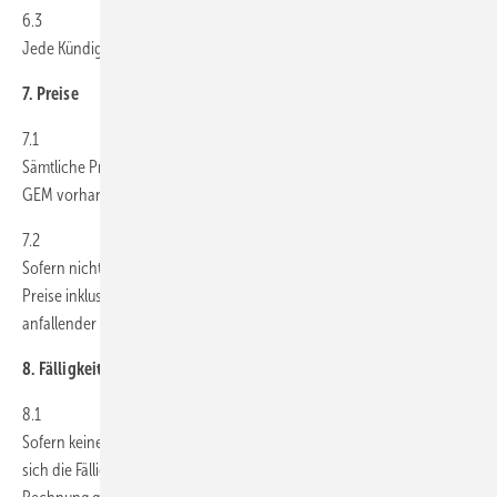
6.3
Jede Kündigung bedarf der Schriftform.
7. Preise
7.1
Sämtliche Preise richten sich nach den auf den Internetseiten von
GEM vorhandenen Preisangaben.
7.2
Sofern nicht ausdrücklich anders angegeben, verstehen sich alle
Preise inklusive der gesetzlichen Mehrwertsteuer und zuzüglich
anfallender Versand- und Verpackungskosten.
8. Fälligkeit und Zahlung; Verzug
8.1
Sofern keine besonderen Zahlungsziele vereinbart werden, bestimmt
sich die Fälligkeit der geschuldeten Zahlungen nach dem in der