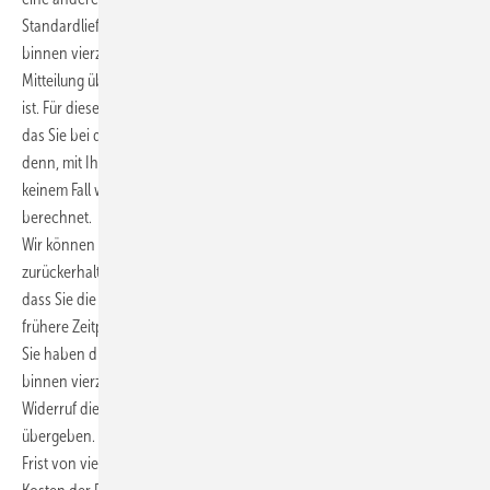
Standardlieferung gewählt haben), unverzüglich und spätestens
binnen vierzehn (14) Tagen ab dem Tag zurückzuzahlen, an dem die
Mitteilung über Ihren Widerruf dieses Vertrags bei uns eingegangen
ist. Für diese Rückzahlung verwenden wir dasselbe Zahlungsmittel,
das Sie bei der ursprünglichen Transaktion eingesetzt haben, es sei
denn, mit Ihnen wurde ausdrücklich etwas anderes vereinbart; in
keinem Fall werden Ihnen wegen dieser Rückzahlung Entgelte
berechnet.
Wir können die Rückzahlung verweigern, bis wir die Waren
zurückerhalten haben oder bis Sie den Nachweis erbracht haben,
dass Sie die Waren zurückgesandt haben, je nachdem, welches der
frühere Zeitpunkt ist.
Sie haben die Waren unverzüglich und in jedem Fall spätestens
binnen vierzehn (14) Tagen ab dem Tag, an dem Sie uns über den
Widerruf dieses Vertrags unterrichten, an uns zurückzusenden oder zu
übergeben. Die Frist ist gewahrt, wenn Sie die Waren vor Ablauf der
Frist von vierzehn (14) Tagen absenden. Sie tragen die unmittelbaren