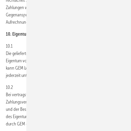
rechtliches Sondervermögen, so ist die Zurückbehaltung von
Zahlungen wegen irgendwelcher von GEM nicht anerkannter
Gegenansprüche des Bestellers nicht statthaft, ebenso wenig die
Aufrechnung mit solchen.
10. Eigentumsvorbehalt
10.1
Die gelieferte Ware bleibt bis zu deren vollständiger Bezahlung im
Eigentum von GEM. Soweit der Besteller einen Artikel erworben hat,
kann GEM bis zur vollständigen Bezahlung die Nutzung des Artikels
jederzeit untersagen.
10.2
Bei vertragswidrigem Verhalten des Bestellers, insbesondere bei
Zahlungsverzug, ist GEM zur Rücknahme nach Mahnung berechtigt
und der Besteller zur Herausgabe verpflichtet. Die Geltendmachung
des Eigentumsvorbehalts sowie die Pfändung der Liefergegenstände
durch GEM gelten nicht als Rücktritt vom Vertrag.