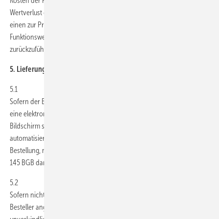
Kosten der Rücksendung der Waren. Sie müssen für einen etwaigen
Wertverlust der Waren nur aufkommen, wenn dieser Wertverlust auf
einen zur Prüfung der Beschaffenheit, Eigenschaften und
Funktionsweise der Waren nicht notwendigen Umgang mit ihnen
zurückzuführen ist.
5. Lieferung
5.1
Sofern der Besteller über den Internetshop von GEM bestellt, erhält er
eine elektronische Bestätigung der Bestellung durch Anzeige auf dem
Bildschirm sowie per Email. Die elektronische Bestätigung erfolgt
automatisiert und stellt somit lediglich eine Empfangsbestätigung der
Bestellung, nicht jedoch die Annahme der Bestellung im Sinne von §
145 BGB dar.
5.2
Sofern nicht anders vereinbart, erfolgt die Lieferung an die vom
Besteller angegebene Lieferadresse. Angaben über Lieferfristen sind