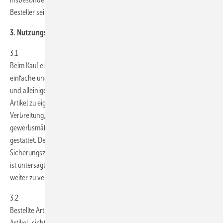
Besteller seinen vertraglichen Pflichten nicht nachkommen wird.
3. Nutzungs- und Lizenzbedingungen elektronischer Artikel
3.1
Beim Kauf eines Download-Artikels räumt GEM dem Besteller das
einfache und nicht übertragbare Nutzungsrecht zum persönlichen
und alleinigen Gebrauch ein. Der Besteller ist berechtigt, den digitalen
Artikel zu eigenen Zwecken zu nutzen. Unabhängig davon ist jede
Verbreitung, Veröffentlichung, Vervielfältigung und/oder
gewerbsmäßige Nutzung nur mit schriftlicher Genehmigung von GEM
gestattet. Der Besteller ist nur berechtigt, Kopien zu
Sicherungszwecken herzustellen. Jede andere Art der Vervielfältigung
ist untersagt. Der Besteller ist nicht befugt, den erworbenen Artikel
weiter zu veräußern oder in anderer Weise darüber zu verfügen.
3.2
Bestellte Artikel sind personalisiert, d. h. der Besteller wird in dem
Artikel -sichtbar und unsichtbar- als alleiniger Nutzungsberechtigter