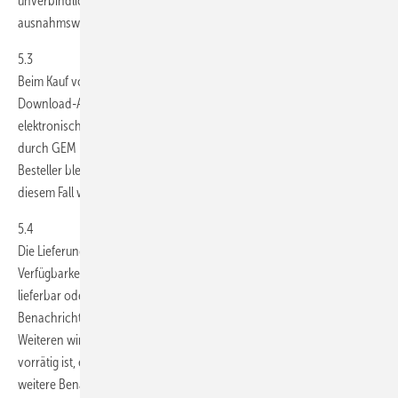
unverbindlich, es sei denn, der Liefertermin ist von GEM
ausnahmsweise verbindlich zugesagt.
5.3
Beim Kauf von Fachliteratur über das Internet in Form eines
Download-Artikels erfolgt die Lieferung durch Übersendung auf
elektronischem Wege. Die Lieferung gilt als erbracht, wenn die Datei
durch GEM nachweisbar an den Besteller abgesendet wurde. Dem
Besteller bleibt es unbenommen, den Nichtzugang zu beweisen. In
diesem Fall wiederholt GEM den Übermittlungsvorgang.
5.4
Die Lieferung von Publikationen erfolgt vorbehaltlich der
Verfügbarkeit der Ware. Ist diese zum Zeitpunkt der Bestellung nicht
lieferbar oder noch nicht erschienen, so erhält der Besteller eine
Benachrichtigung über den voraussichtlichen Liefertermin; des
Weiteren wird die Bestellung durch GEM vorgemerkt. Sobald die Ware
vorrätig ist, erfolgt der Versand an den Besteller, ohne dass eine
weitere Benachrichtigung an ihn erfolgt. Bei bereits vergriffenen