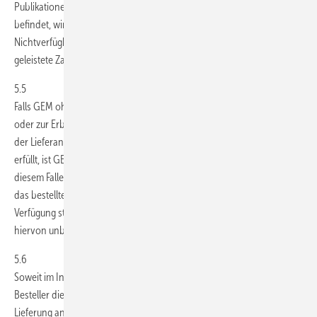
Publikationen, von denen sich eine neue Auflage in Vorbereitung
befindet, wird die Neuauflage vorgemerkt. Im Falle der
Nichtverfügbarkeit wird der Besteller durch GEM unterrichtet. Bereits
geleistete Zahlungen werden dann unverzüglich rückerstattet.
5.5
Falls GEM ohne eigenes Verschulden zur Lieferung der bestellten Ware
oder zur Erbringung der bestellten Leistung nicht in der Lage ist, weil
der Lieferant von GEM seine vertraglichen Verpflichtungen nicht
erfüllt, ist GEM dem Besteller gegenüber zum Rücktritt berechtigt. In
diesem Falle wird der Besteller unverzüglich darüber informiert, dass
das bestellte Produkt beziehungsweise die bestellte Leistung nicht zur
Verfügung steht. Die gesetzlichen Ansprüche des Bestellers bleiben
hiervon unberührt.
5.6
Soweit im Internetshop nichts Abweichendes bestimmt ist, trägt der
Besteller die bei der Belieferung anfallenden Versandkosten. Die
Lieferung an Buchhändler, sonstige Händler und Großhändler erfolgt