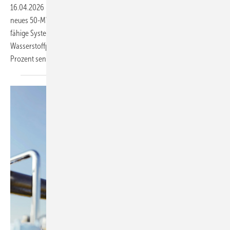
16.04.2026
-
Der Dresdner Elektrolyseur-Hersteller Sunfire hat ein
neues 50-MW-Druck-Alkali-Elektrolysemodul vorgestellt. Das outdoor-
fähige System Hylink Alkaline 23 soll die Gesamtanlagenkosten großer
Wasserstoffprojekte nach Unternehmensangaben um bis zu 50
Prozent
senken.