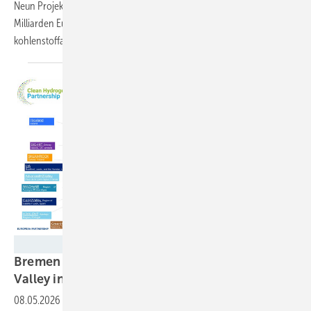
Neun Projekte in sieben Ländern erhalten zusammen mehr als 1,09
Milliarden Euro Förderung. Erstmals ist auch elektrolytisch erzeugter
kohlenstoffarmer Wasserstoff
förderfähig.
EU-Kommission
Bremen wird erstes EU-gefördertes Hydrogen
Valley in
Deutschland
08.05.2026
-
Die Hansestadt erhält rund neun Millionen Euro für den