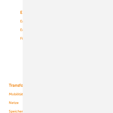
Energiemarkt
Technologie
Energierecht
Planung
Energiemärkte weltweit
Logistik
Finanzierung
Betrieb
Onshore-Wind
Offshore-Wind
Solar
Bioenergie
Transformation
Energieversorger
Service
Mobilität
Kommunen
Netze
Stadtwerke
Speicher
Energiekonzerne