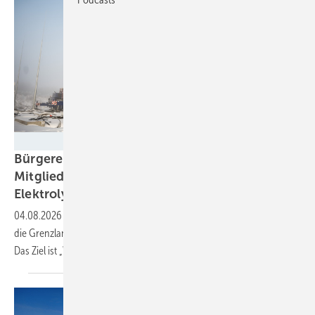
Grenzland Bürgerenergie eG
Bürgerenergiegenossenschaft sammelt von
Mitgliedern über 12 Millionen Euro für
Elektrolyse
04.08.2026
-
Vier Elektrolyseure mit jeweils einem Megawatt errichtet
die Grenzland Bürgerenergie eG im Norden von Schleswig-Holstein.
Das Ziel ist „Wirtschaftswachstum aus der Region, für die
Region“.