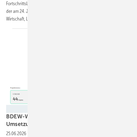
Fortschrittsbericht des Zentrums Wasserstoff.Bayern (H2.B) hervor,
der am 24. Juni 2026 dem Bayerischen Staatsministerium für
Wirtschaft, Landesentwicklung und Energie übergeben
wurde.
BDEW
BDEW-Wasserstoffmonitor: viele Pläne, wenig
Umsetzung
25.06.2026
-
Der Wasserstoffmonitor des BDEW, der auf Basis der