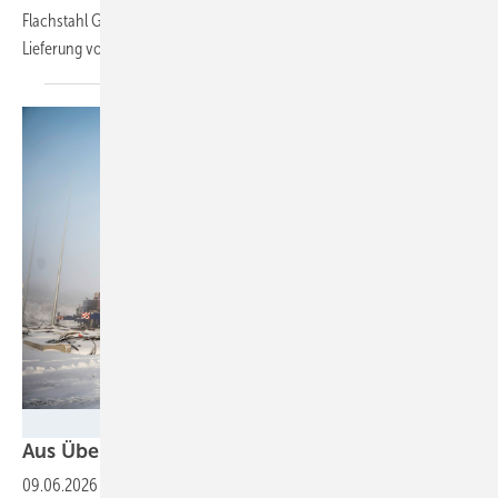
Flachstahl GmbH haben einen langfristigen Vertrag über die jährliche
Lieferung von 10.000 Tonnen grünem Wasserstoff
geschlossen.
Foto: Grenzland Bürgerenergie eG
Aus Überschussstrom wird grünes
Gas
09.06.2026
-
Ein von den Mitgliedern größtenteils finanziertes