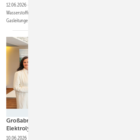
12.06.2026
-
In Hohenwart versorgt Deutschlands erstes
Wasserstoffnetz private Haushalte und Gewerbe über bestehende
Gasleitungen mit reinem
Wasserstoff.
Gerd Markert Fotografie
Großabnahmevertrag für 320-Megawatt-
Elektrolyse
unterzeichnet
10.06.2026
-
Der Energiedienstleister EWE und die Salzgitter