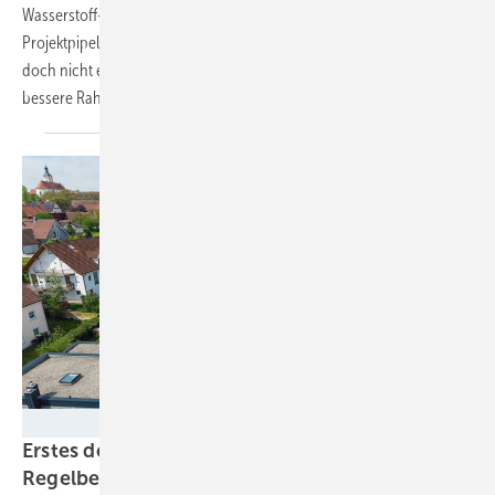
Wasserstoff-Datenbanken des EWI entstanden ist, zeigt eine
Projektpipeline für die Wasserstofferzeugung von fast 12.000 MW –
doch nicht einmal 200 MW sind in Betrieb. Der Verband fordert daher
bessere
Rahmenbedingungen.
Vaillant Group
Erstes deutsches Wasserstoffnetz in
Regelbetrieb
gestartet