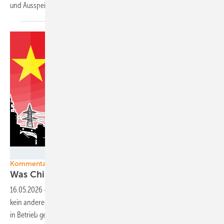
und Ausspeisekapazitäten von bis zu 2,9 GW
eingegangen.
Dancing Man - stock.adobe.com
Kommentar
Was China macht, ist schon lange nicht mehr ega
16.05.2026
-
China baut so viele Technologien der Energiewende wie
kein anderes Land. Gleichzeitig wurden 2025 so viele Kohlekraftwerke
in Betrieb genommen wie seit zehn Jahren nicht mehr. Wie ist das zu