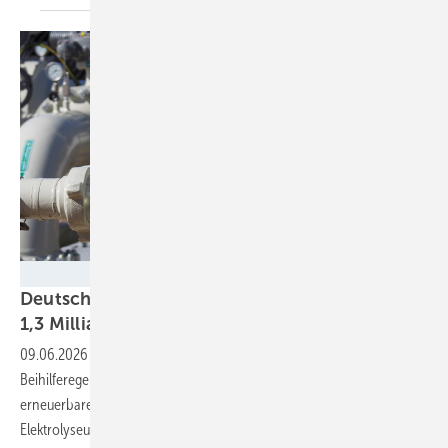
Fabian Kauschke
Deutschland darf Elektrolyse in Dänemark mit
1,3 Milliarden Euro
fördern
09.06.2026
-
Die Europäische Kommission hat eine deutsche
Beihilferegelung über 1,3 Milliarden Euro für die Erzeugung von
erneuerbarem Wasserstoff genehmigt. Gefördert werden
Elektrolyseure, die in die dänische Pipeline „Danish Hydrogen