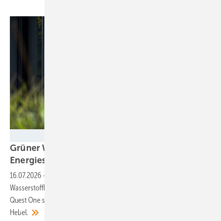
Quest One
Grüner Wasserstoff: Fünf Maßnahmen für mehr
Energiesouveränität in
Europa
16.07.2026
-
Welche Rahmenbedingungen müssen für den
Wasserstoffhochlauf angepasst werden? Der Elektrolyseurhersteller
Quest One sieht Netzentgelte und monatliche Korrelation als zentrale
Hebel.