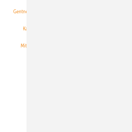
Gentner Energy Media
Gentner Verlag
Impressum
Karriere bei Gentner
Team
Mediaservice
Mitgliedschaften und Engagement
Newsletter
Privacy Manager
RSS-Feed
Veranstaltungen / Webinare
© 2026 ERNEUERBARE ENERGIEN