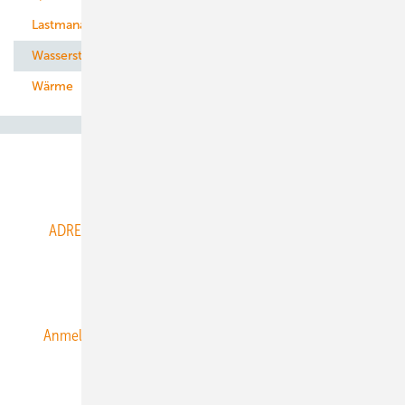
Lastmanagement
Wasserstoff
Wärme
Abo- & Leserservice
ADRESSBUCH der WIND- und SOLARENERGIE
AGB
Alle Inhalte chronologisch
Anmelden
Anmeldung & Registrierung
Datenschutz
E-Paper
ERNEUERBARE ENERGIEN abonnieren