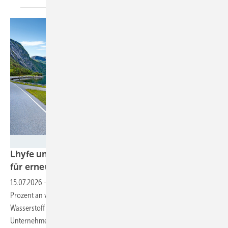
Messer
Lhyfe und Messer schließen Zehnjahresvertrag
für erneuerbaren
Wasserstoff
15.07.2026
-
Der Industriegasekonzern Messer beteiligt sich mit 30
Prozent an vier Produktionsstandorten von Lhyfe für erneuerbaren
Wasserstoff in Frankreich und Deutschland. Zusätzlich haben beide
Unternehmen einen zehnjährigen Liefervertrag
geschlossen.