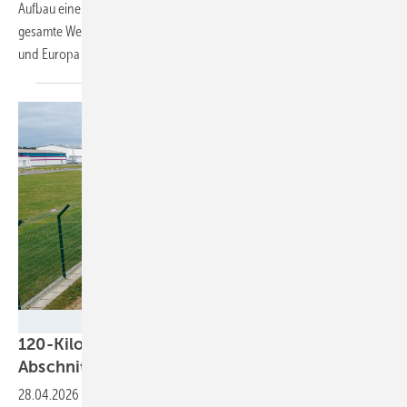
Aufbau einer Wasserstoff-Modellregion. Das Projekt umfasst die
gesamte Wertschöpfungskette und bindet 27 Partner aus Deutschland
und Europa
ein.
GASCADE
120-Kilometer: Genehmigungsverfahren für
Abschnitt vom H2-Kernnetz
beginnt
28.04.2026
-
Für die geplante Wasserstoff-Pipeline Hybor hat das