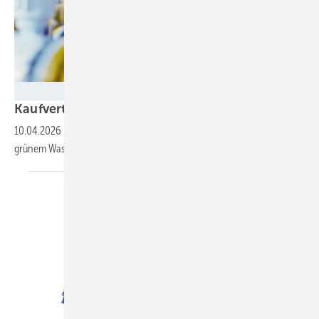
Foto: Photocreo Bednarek - stock.adobe.com
Kaufvertrag für grünes
Gas
10.04.2026
-
In Hydrogen Purchase Agreements wird der Handel mit
grünem ­Wasserstoff festgelegt. Worauf kommt es dabei
an?