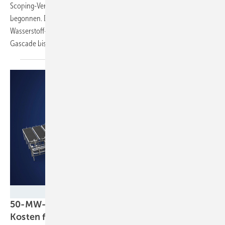
Scoping-Verfahren in Sachsen-Anhalt, Sachsen und Thüringen
begonnen. Die rund 120 Kilometer lange Leitung ist Teil des deutschen
Wasserstoff-Kernnetzes und soll nach Angaben des Betreibers
Gascade bis 2029 fertiggestellt
werden.
Sunfire
50-MW-Elektrolysemodul von Sunfire soll
Kosten für Wasserstoffprojekte
halbieren