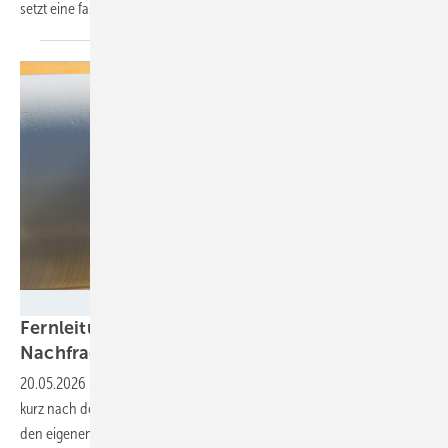
setzt eine fast 30-jährige Partnerschaft
fort.
Fabian Kauschke
Fernleitungsnetzbetreiber melden hohe
Nachfrage nach
H2-Kapazitäten
20.05.2026
-
Die Betreiber des Wasserstoff-Kernnetzes verzeichnen
kurz nach dem Start der Reservierungsphase eine Nachfrage, die über
den eigenen Erwartungen liegt. Bislang sind 32 Anfragen über Ein-