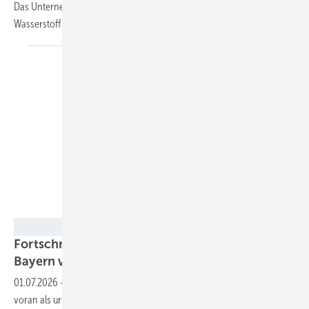
Das Unternehmen wandelt nicht recycelbare Abfälle dezentral in
Wasserstoff
um.
ZSW
Fortschrittsbericht: Wasserstoffhochlauf in
Bayern verläuft langsamer als
geplant
01.07.2026
-
Der Wasserstoffhochlauf in Bayern kommt langsamer
voran als ursprünglich angenommen. Das geht aus dem