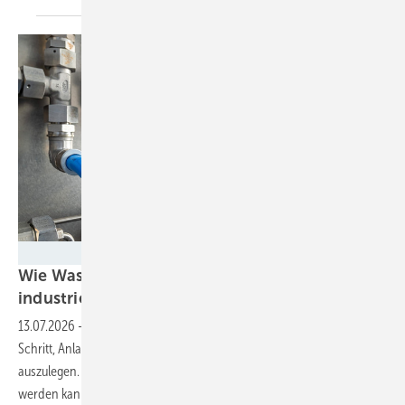
TÜV SÜD
Wie Wasserstofftechnologien für den
industriellen Betrieb skaliert
werden
13.07.2026
-
Die Wasserstoffwirtschaft steht kurz vor dem nächsten
Schritt, Anlagen und Dienstleistungen für den großen Maßstab
auszulegen. Unternehmen zeigen, wie dieser Schritt gemeistert
werden
kann.