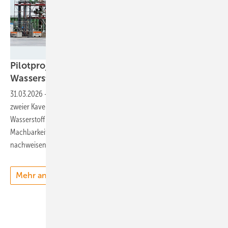
STORAG ETZEL GmbH
Pilotprojekt: Kavernen-Speicher mit 90 Tonnen
Wasserstoff
befüllt
31.03.2026
-
Storag Etzel und Gasunie haben Mitte März die Befüllung
zweier Kavernen mit rund einer Millionen Normkubikmeter
Wasserstoff abgeschlossen. Das Forschungsprojekt H2Cast soll die
Machbarkeit der unterirdischen Wasserstoffspeicherung
nachweisen.
Mehr anzeigen
Unsere Themen