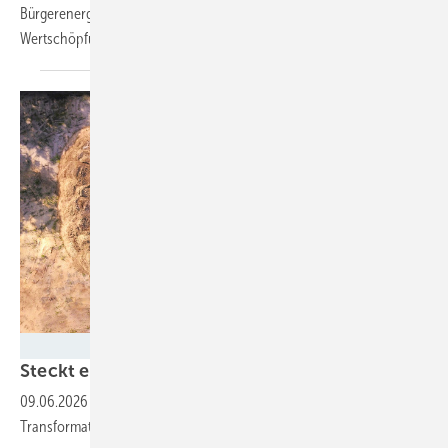
Bürgerenergieprojekt sorgt mithilfe von Elektrolyseuren für regionale
Wertschöpfung.
Foto: keBu.Medien - stock.adobe.com
Steckt ein Teil der Lösung in der
Erde?
09.06.2026
-
Die Bedeutung von natürlichem Wasserstoff für die
Transformation ist umstritten und geprägt von
Unklarheiten.