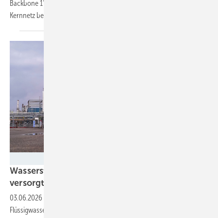
Backbone 1“ einspeisen und Abnehmer im deutschen Wasserstoff-
Kernnetz
beliefern.
Air Products
Wasserstoff für Europas Raketen: Air Products
versorgt Ariane-Group
CO₂-ärmer
03.06.2026
-
Neuer Drei-Jahres-Vertrag bringt kohlenstoffarmen
Flüssigwasserstoff für Triebwerkstests der Ariane-6-Programme – und