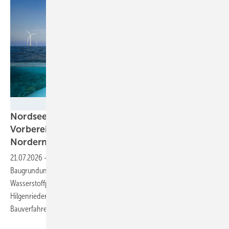
Gascade
Nordsee-Wasserstoffpipeline AquaDuctus:
Vorbereitungen für Bau beginnen bei
Norderney
21.07.2026
-
Die AquaDuctus Pipeline GmbH beginnt mit den
Baugrunduntersuchungen für die geplante Offshore-
Wasserstoffpipeline in der Nordsee. Die Arbeiten vor Norderney und
Hilgenriedersiel starten und liefern Daten für Trassenführung und
Bauverfahren.