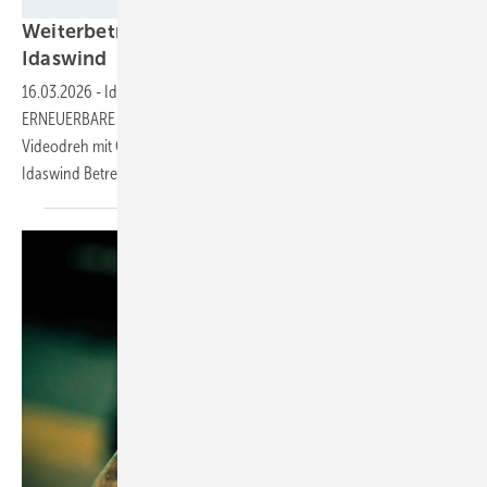
Silke Reents
Weiterbetrieb: Video mit Marco Scharobe von
Idaswind
16.03.2026
-
Idaswind hat seinen Sitz in Berlin-Friedrichshain.
ERNEUERBARE ENERGIEN besuchte das Ingenieurbüro für einen
Videodreh mit Geschäftsführer Marco Scharobe. Der erklärt, wie
Idaswind Betreiber
unterstützt.