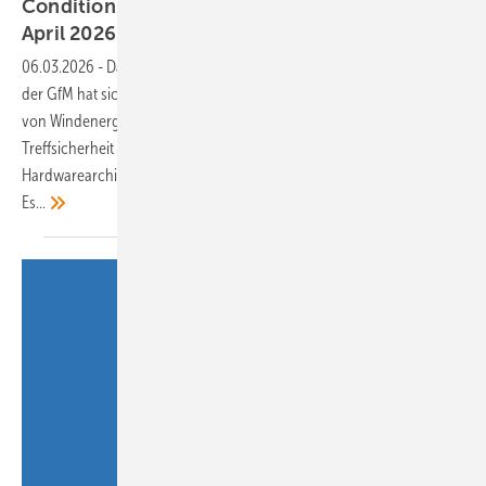
Condition Monitoring: Aktionsangebot bis 30.
April
2026
06.03.2026
-
Das Condition Monitoring System (CMS) Peakanalyzer
der GfM hat sich seit Jahren für die Überwachung des Triebstrangs
von Windenergieanlagen bewährt. Auffällig ist die hohe
Treffsicherheit der Diagnosen. Das hängt schlicht mit der
Hardwarearchitektur und den verwendeten Algorithmen zusammen.
Es...