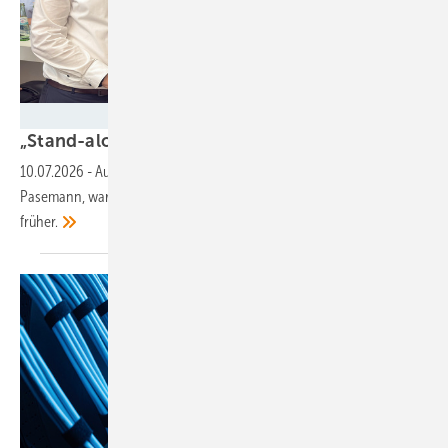
Foto: Nicole Weinhold
„Stand-alone-PV ist kaum noch
darstellbar“
10.07.2026
-
Auf der Smarter E Europe erzählt Hybridexperte André
Pasemann, warum Standorte heute besser genutzt werden als
früher.