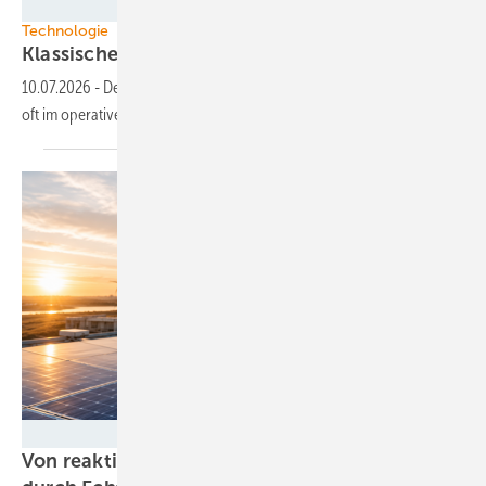
Foto: New Africa - stock.adobe.com
Technologie
Klassische und neue
Aufgaben
10.07.2026
-
Der wirtschaftliche Erfolg eines Projekts entscheidet sich
oft im operativen
Betrieb.
OpenAI
Von reaktiv zu steuernd: Wie Energieprojekte