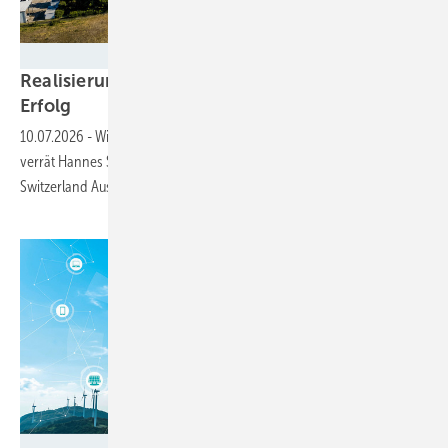
Foto: SPIE
Realisierungskompetenz entscheidet über den
Erfolg
10.07.2026
-
Wie die Umsetzung der Energiewende im Detail gelingt,
verrät Hannes Simon, Leiter Substations bei Spie Germany
Switzerland
Austria.
Foto: Made with Google AI