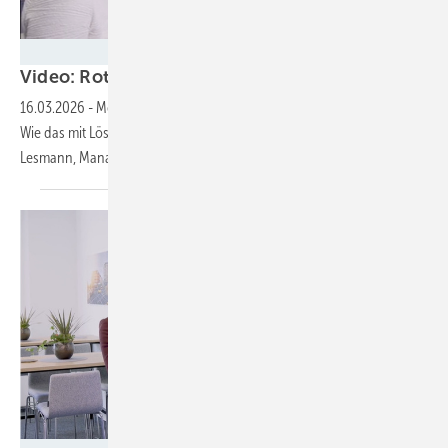
Silke Reents
Video: Rotorblattüberwachung sorgt für lange L
16.03.2026
-
Mehr Ertrag, weniger Schäden, längere Lebensdauer:
Wie das mit Lösungen von Phoenix Contact möglich ist, erklärt Nils
Lesmann, Manager Product Services
Energy.