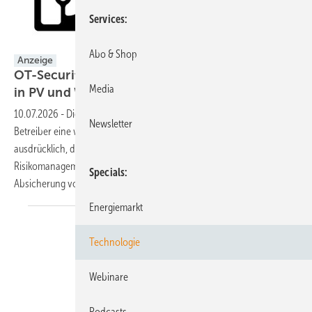
Services
Abo & Shop
Anzeige
OT-Security als Schlüssel zu NIS2-Konformität
Media
in PV und
Wind
10.07.2026
-
Die in IT bereits etablierten Maßnahmen bilden für die
Newsletter
Betreiber eine wichtige Grundlage. Die NIS2-Richtlinie verlangt jedoch
ausdrücklich, dass die Betriebsführung (OT) in ein ganzheitliches
Risikomanagement einbezogen wird. Damit rückt die technische
Specials
Absicherung von Steuerung
und...
Energiemarkt
Technologie
Webinare
Podcasts