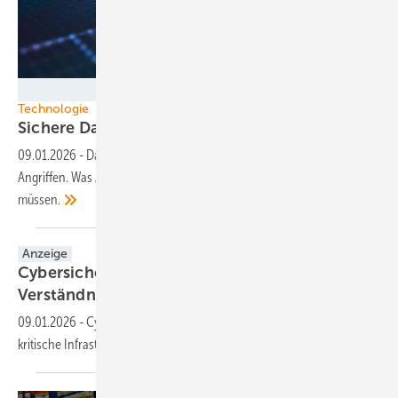
Bild: Siemens
Technologie
Sichere Daten für grünen
Dauerstrom
09.01.2026
-
Das NIS-2-Gesetz schützt das elektrische System vor ­
Angriffen. Was Akteure der Wind- und Solar­branche nun leisten
müssen.
Anzeige
Cybersicherheit erfordert ein gemeinsames
Verständnis
09.01.2026
-
Cybersecurity-Experte Marcus Geiger, TÜV SÜD, über
kritische Infrastruktur der
Erneuerbaren