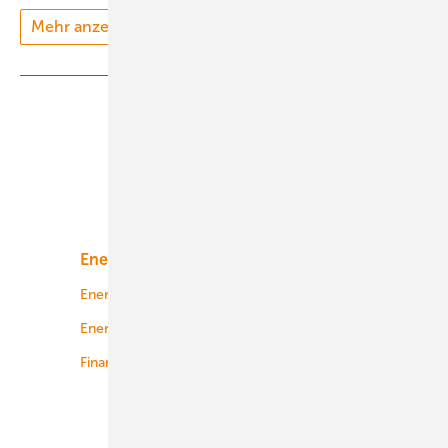
Mehr anzeigen
Teilen
Link kopieren
Unsere Themen
Energiemarkt
Technologie
Energierecht
Planung
Energiemärkte weltweit
Logistik
Finanzierung
Betrieb
Onshore-Wind
Offshore-Wind