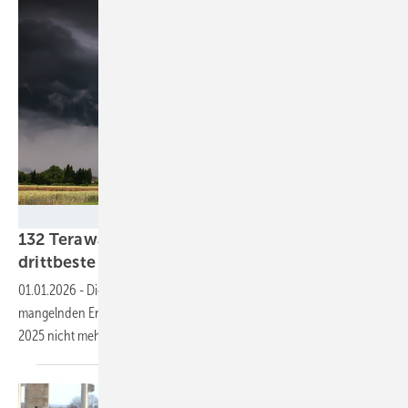
Adrian72 - stock.adobe.com
132 Terawattstunden – 2025 blieb das noch
drittbeste
Windjahr
01.01.2026
-
Die Windstromerzeugung in Deutschland holte die
mangelnden Erträge des sehr windarmen Spätwinters und Frühjahrs
2025 nicht mehr ein. Die typische Sommerflaute blieb aber
aus.