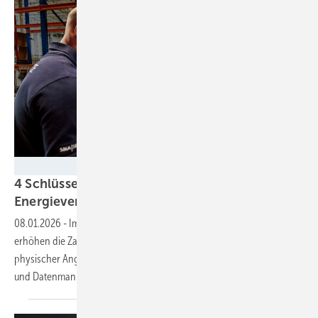
SMA
4 Schlüsselfaktoren für die Cybersicherheit der
Energieversorgung
08.01.2026
-
Immer mehr Solaranlagen und Batteriespeicher
erhöhen die Zahl der Einfallstore für Hacker. Denn nicht nur ein
physischer Angriff kann ganze Regionen lahmlegen. Auch Datenklau
und Datenmanipulation können immense Auswirkungen
haben.