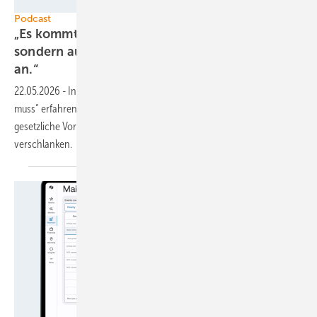
GEM
Podcast
„Es kommt nicht mehr auf das Volumen,
sondern auf den Wert jeder Kilowattstunde
an.“
22.05.2026
-
In der neuen Folge des Podcasts „Was jetzt passieren
muss“ erfahren Sie, wie es mithilfe von Software möglich ist,
gesetzliche Vorgaben einzuhalten und die Betriebsführung zu
verschlanken.