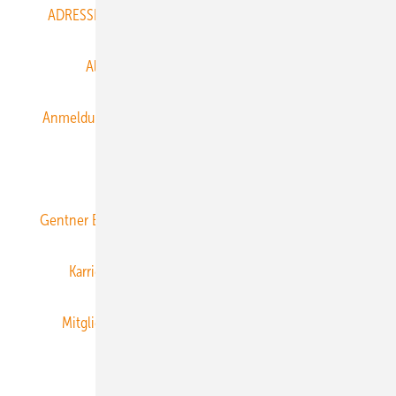
ADRESSBUCH der WIND- und SOLARENERGIE
AGB
Alle Inhalte chronologisch
Anmelden
Anmeldung & Registrierung
Datenschutz
E-Paper
ERNEUERBARE ENERGIEN abonnieren
Gentner Energy Media
Gentner Verlag
Impressum
Karriere bei Gentner
Team
Mediaservice
Mitgliedschaften und Engagement
Newsletter
Privacy Manager
RSS-Feed