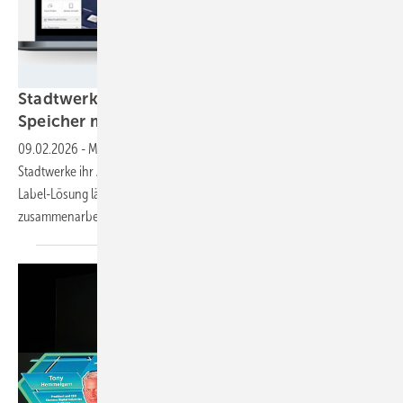
Enact
Stadtwerke optimieren Solaranlagen und
Speicher mit
KI
09.02.2026
-
Mit einer KI-gestützten Software von Enact können
Stadtwerke ihr Anlagenportfolio wirtschaftlicher betreiben. Die White-
Label-Lösung lässt auch Solaranlage und Speicher besser
zusammenarbeiten.