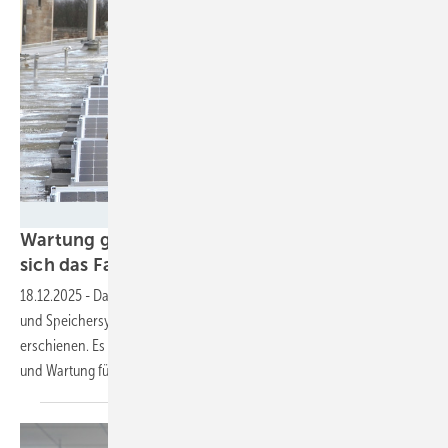
VDE Verlag/Velka Botička
Wartung gewinnt an Bedeutung – holen Sie
sich das Fachwissen im kompakten
Format
18.12.2025
-
Das Handbuch „Störungsfreier Betrieb von PV-Anlagen
und Speichersystemen“ ist in der dritten, erweiterten Auflage
erschienen. Es bietet umfangreiches Fachwissen für die Inspektion
und Wartung für Handwerker und
Betreiber.