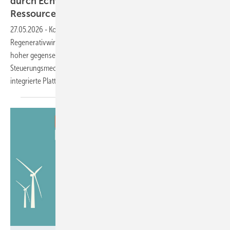
durch Echtzeit-KPIs und dynamische
Ressourcenplanung effizienter
werden
27.05.2026
-
Komplexe Anforderungen führen in der
Regenerativwirtschaft zu einer Vielzahl parallel laufender Projekte mit
hoher gegenseitiger Abhängigkeit. Während klassische
Steuerungsmechanismen hier nicht mehr funktionieren, rücken
integrierte Plattformen in den
Fokus.