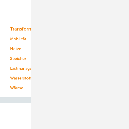
Solar
Bioenergie
Transformation
Energieversorger
Service
Mobilität
Kommunen
Netze
Stadtwerke
Speicher
Energiekonzerne
Lastmanagement
Wasserstoff
Wärme
Abo- & Leserservice