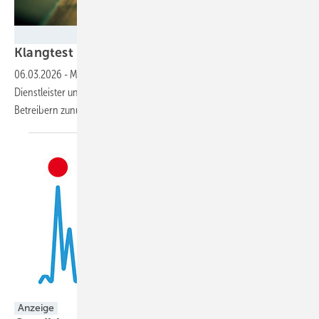
Foto: pxhere.com (CC0)
Klangtest im
Windpark
06.03.2026
-
Mit Spektralanalyse und Strukturüberwachung machen
Dienstleister und Technologieanbieter das Condition Monitoring den
Betreibern
zunutze.
Anzeige