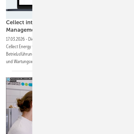
Cellect Energy
Cellect integriert Batterieanalytik in Asset
Management-Plattform
17.03.2026
-
Die Kooperation zwischen Volytica Diagnostics und
Cellect Energy verbindet Batteriediagnose mit Energiehandel und
Betriebsführung. Eine direkte API-Integration soll Datensilos auflösen
und Wartungsworkflows
beschleunigen.