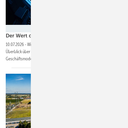
Foto: cookiecutter - stock.adobe.com
Der Wert der ­Kilowattstunde
zählt
10.07.2026
-
Wie Daten Anlagenbetreibern dabei helfen, den
Überblick über die kaufmännische Betriebsführung und die
Geschäftsmodelle zu
behalten.