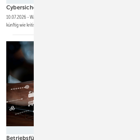
Cybersicherheit ist
Betreiberpflicht
10.07.2026
-
Warum Windparkbetreiber ihre IT- und OT-Systeme
künftig wie kritische Infrastruktur absichern
müssen.
Foto: Smile Studio AP - stock.adobe.com
Betriebsführung heißt: Nichts dem Zufall