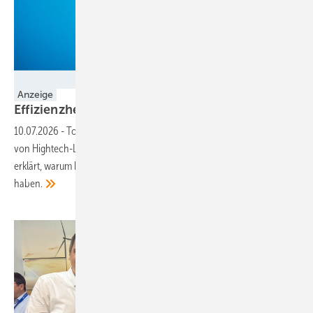
Foto: Shutterstock
Anzeige
Effizienzhebel im
Reparaturprozess
10.07.2026
-
Torsten Plöger, Key Account Manager beim Hersteller
von Hightech-Lacksystemen Mankiewicz Coatings in Hamburg,
erklärt, warum hochwertige Lacke eine besondere Bedeutung
haben.