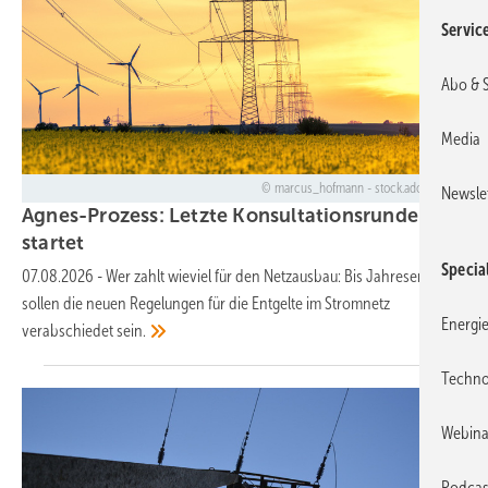
Servic
Abo & 
Media
marcus_hofmann - stock.adobe.com
Newsle
Agnes-Prozess: Letzte Konsultationsrunde
startet
Specia
07.08.2026
-
Wer zahlt wieviel für den Netzausbau: Bis Jahresende
sollen die neuen Regelungen für die Entgelte im Stromnetz
Energi
verabschiedet
sein.
Techno
Webina
Podcas