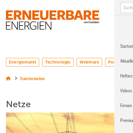
Springe
Springe
Springe
Searc
auf
auf
auf
Hauptinhalt
Hauptmenü
SiteSearch
MENÜ
Startse
Aktuell
Energiemarkt
Technologie
Webinare
Podcasts
Heftarc
Transformation
Videos
Netze
Firmen
Premi