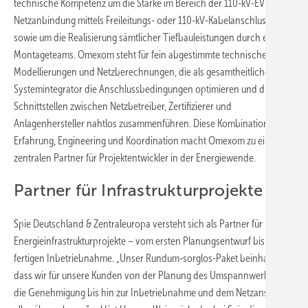
technische Kompetenz um die Stärke im Bereich der 110-kV-EVU-
Netzanbindung mittels Freileitungs- oder 110-kV-Kabelanschluss
sowie um die Realisierung sämtlicher Tiefbauleistungen durch eigene
Montageteams. Omexom steht für fein abgestimmte technische
Modellierungen und Netzberechnungen, die als gesamtheitlicher
Systemintegrator die Anschlussbedingungen optimieren und die
Schnittstellen zwischen Netzbetreiber, Zertifizierer und
Anlagenhersteller nahtlos zusammenführen. Diese Kombination aus
Erfahrung, Engineering und Koordination macht Omexom zu einem
zentralen Partner für Projektentwickler in der Energiewende.
Partner für Infrastrukturprojekte
Spie Deutschland & Zentraleuropa versteht sich als Partner für
Energieinfrastrukturprojekte – vom ersten Planungsentwurf bis zur
fertigen Inbetriebnahme. „Unser Rundum-sorglos-Paket beinhaltet,
dass wir für unsere Kunden von der Planung des Umspannwerks über
die Genehmigung bis hin zur Inbetriebnahme und dem Netzanschluss