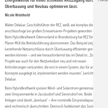
Energiewende für einen schnellen Netzzugang durch
Überbauung und Neubau optimieren lässt.
Nicole Weinhold
Walter Delabar, Geschäftsführer der REZ, weiß, wie komplex die Netz­
anschlussfrage bei großen Erneuerbaren-Projekten geworden ist.
Beim Hybridkraftwerk Odervorland in Brandenburg hat REZ für den
Planer MLK die Betriebsführung übernommen. Das Beispiel zeigt, wie
bestehende Netzanschlüsse durch Überbauung effizienter genutzt
werden können – und wie herausfordernd das im Detail ist. „Das
Projekt war auch für den Netzbetreiber neu und mit neuen
Anforderungen verbunden, die erst in einem System, das für andere
Konzepte ausgelegt ist, implementiert werden mussten“, berichtet
Delabar.
Beim Hybridkraftwerk speisen Wind- und Solarstrom gemeinsam über
zwei Umspannwerke in Jacobsdorf und Sieversdorf ein. Beide
Anlagen sind damit „überbaut“ – ihre nominelle Einspeisekapazität
wird rechnerisch überschritten. Dennoch funktioniert das System,