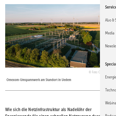
Servic
Abo & 
Media
Newsle
Specia
Foto: Omexom
Energi
Omexom-Umspannwerk am Standort in Uedem
Techno
Webina
Wie sich die Netzinfrastruktur als Nadelöhr der
Podcas