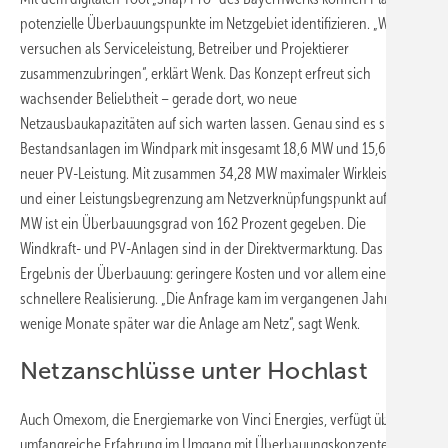
potenzielle Überbauungspunkte im Netzgebiet identifizieren. „Wir
versuchen als Serviceleistung, Betreiber und Projektierer
zusammenzubringen“, erklärt Wenk. Das Konzept erfreut sich
wachsender Beliebtheit – gerade dort, wo neue
Netzausbaukapazitäten auf sich warten lassen. Genau sind es sieben
Bestandsanlagen im Windpark mit insgesamt 18,6 MW und 15,68 MW
neuer PV-Leistung. Mit zusammen 34,28 MW maximaler Wirkleistung
und einer Leistungsbegrenzung am Netzverknüpfungspunkt auf 21,16
MW ist ein Überbauungsgrad von 162 Prozent gegeben. Die
Windkraft- und PV-Anlagen sind in der Direktvermarktung. Das
Ergebnis der Überbauung: geringere Kosten und vor allem eine
schnellere Realisierung. „Die Anfrage kam im vergangenen Jahr, und
wenige Monate später war die Anlage am Netz“, sagt Wenk.
Netzanschlüsse unter Hochlast
Auch Omexom, die Energiemarke von Vinci Energies, verfügt über
umfangreiche Erfahrung im Umgang mit Überbauungskonzepten. Das