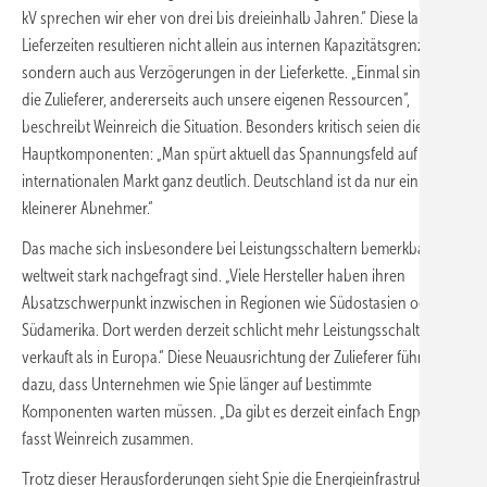
kV sprechen wir eher von drei bis dreieinhalb Jahren.“ Diese langen
Lieferzeiten resultieren nicht allein aus internen Kapazitätsgrenzen,
sondern auch aus Verzögerungen in der Lieferkette. „Einmal sind es
die Zulieferer, andererseits auch unsere eigenen Ressourcen“,
beschreibt Weinreich die Situation. Besonders kritisch seien die
Hauptkomponenten: „Man spürt aktuell das Spannungsfeld auf dem
internationalen Markt ganz deutlich. Deutschland ist da nur ein
kleinerer Abnehmer.“
Das mache sich insbesondere bei Leistungsschaltern bemerkbar, die
weltweit stark nachgefragt sind. „Viele Hersteller haben ihren
Absatzschwerpunkt inzwischen in Regionen wie Südostasien oder
Südamerika. Dort werden derzeit schlicht mehr Leistungsschalter
verkauft als in Europa.“ Diese Neuausrichtung der Zulieferer führe
dazu, dass Unternehmen wie Spie länger auf bestimmte
Komponenten warten müssen. „Da gibt es derzeit einfach Engpässe“,
fasst Weinreich zusammen.
Trotz dieser Herausforderungen sieht Spie die Energieinfrastruktur als