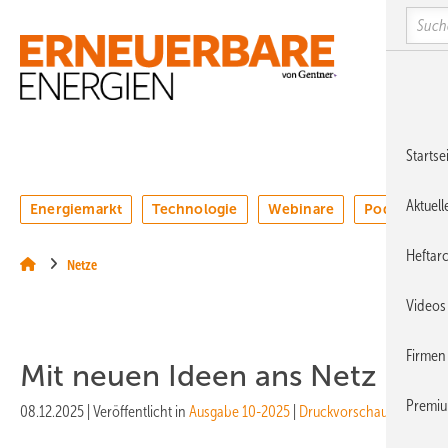
Springe
Springe
Springe
Sear
auf
auf
auf
Hauptinhalt
Hauptmenü
SiteSearch
MENÜ
Startse
Aktuel
Energiemarkt
Technologie
Webinare
Podcasts
Heftar
Netze
Videos
Firmen
Mit neuen Ideen ans Netz
Premi
08.12.2025
|
Veröffentlicht in
Ausgabe 10-2025
|
Druckvorschau