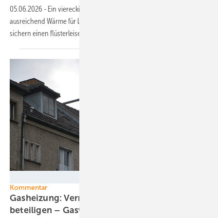
05.06.2026
-
Ein viereckiger Turm mit einer Großwärmepumpe liefert
ausreichend Wärme für bis zu 400 Wohnungen. Spezielle Ventilatoren
sichern einen flüsterleisen Betrieb
ab.
Velka Botička
Kommentar
Gasheizung: Vermieter müssen sich an Kosten
beteiligen – Gaswirtschaft
jammert