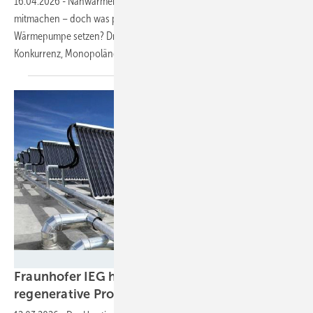
16.04.2026
-
Nahwärmenetze rechnen sich nur, wenn möglichst viele
mitmachen – doch was passiert, wenn Einzelne lieber auf die eigene
Wärmepumpe setzen? Drei Energie-Praktiker berichten, wie sie mit
Konkurrenz, Monopolängsten und politischem Chaos
umgehen.
Ritter XL Solar
Fraunhofer IEG hat Planungshilfe für
regenerative Prozesswärme
entwickelt