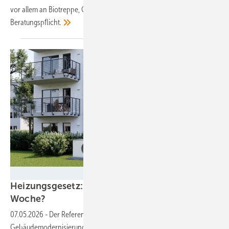
vor allem an Biotreppe, Grüngasquote und Wegfall der
Beratungspflicht.
Stiebel Eltron
Heizungsgesetz: Beschluss schon kommende
Woche?
07.05.2026
-
Der Referentenentwurf für das
Gebäudemodernisierungsgesetz streicht die 65-Prozent-Regel und