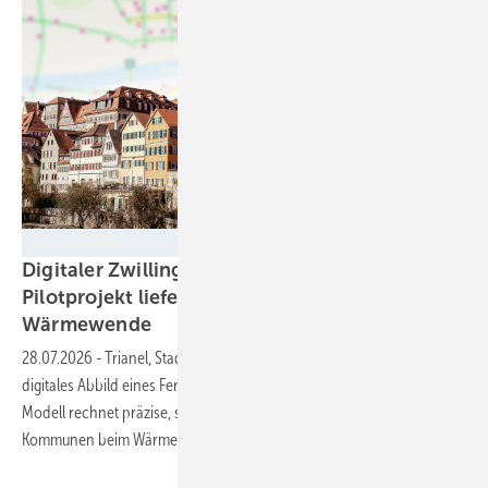
Trianel
Digitaler Zwilling im Fernwärmenetz:
Pilotprojekt liefert Blaupause für die
Wärmewende
28.07.2026
-
Trianel, Stadtwerke Tübingen und retoflow haben ein
digitales Abbild eines Fernwärmenetzes erfolgreich validiert. Das
Modell rechnet präzise, skaliert auf komplexe Netze – und zeigt, was
Kommunen beim Wärmenetzausbau künftig gewinnen
können.