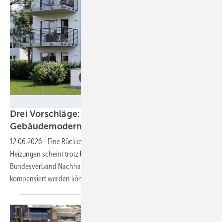
Stiebel Eltron
Drei Vorschläge: Ist das
Gebäudemodernisierungsgesetz zu
retten?
12.06.2026
-
Eine Rückkehr zur 65-Prozent-Regel bei neuen
Heizungen scheint trotz lauter Kritik unwahrscheinlich. Der
Bundesverband Nachhaltige Wirtschaft hat Ideen, wie sie
kompensiert werden
könnte.