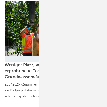
SWM / Matthias Rothe
Weniger Platz, weniger Kosten: München
erprobt neue Technologie für
Grundwasserwärmepumpen
21.07.2026
-
Zusammen mit Stadt und TU München bauen die SWM
ein Pilotprojekt, das mit nur einem Brunnen auskommt. Die Beteiligten
sehen ein großes Potenzial, auch über München
hinaus.