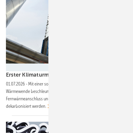
Velka Botička
Erster Klimaturm geht in Bremen in
Betrieb
01.07.2026
-
Mit einer solchen dezentralen Lösung lässt sich die
Wärmewende beschleunigen, da sie dezentraler wird. Quartiere ohne
Fernwärmeanschluss und ohne Platz für Wärmepumpen können so
dekarbonisiert
werden.