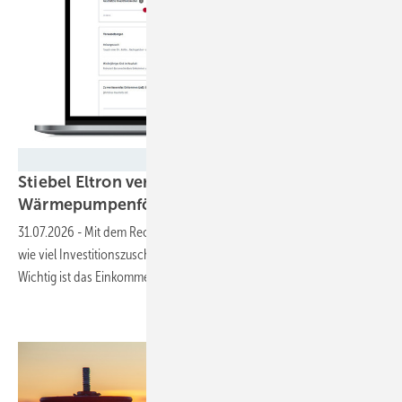
Stiebel Eltron
Stiebel Eltron veröffentlicht Onlinerechner für
Wärmepumpenförderung
31.07.2026
-
Mit dem Rechner können Hauseigentümer abschätzen,
wie viel Investitionszuschuss sie beim Heizungstausch bekommen.
Wichtig ist das
Einkommen.