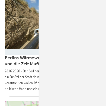
mike noldan/EyeEm - stock.adobe.com
Berlins Wärmewende scheitert ohne Bürger –
und die Zeit läuft
ab
28.07.2026
-
Der Berliner Wärmeplan offenbart: Nahwärme könnte
ein Fünftel der Stadt dekarbonisieren. Doch die Initiativen, die das
vorantreiben wollen, kämpfen weitgehend allein – während der
politische Handlungsdruck
wächst.