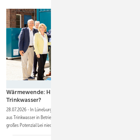
Avacon
Wärmewende: Heizen wir künftig mit
Trinkwasser?
28.07.2026
-
In Lüneburg ist ein Pilotprojekt für Abwärmegewinnung
aus Trinkwasser in Betrieb gegangen. Energieversorger Avacon sieht
großes Potenzial bei niedrigen
Kosten.