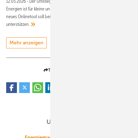
12.03.2026
-
Der Umstieg auf Prozesswärme mit erneuerbaren
Energien ist für kleine und mittlere Unternehmen nicht so einfach. Ein
neues Onlinetool soll bei der Planung geeigneter Anlagen
unterstützen.
Mehr anzeigen
Teilen
Link kopieren
Unsere Themen
Energiemarkt
Technologie