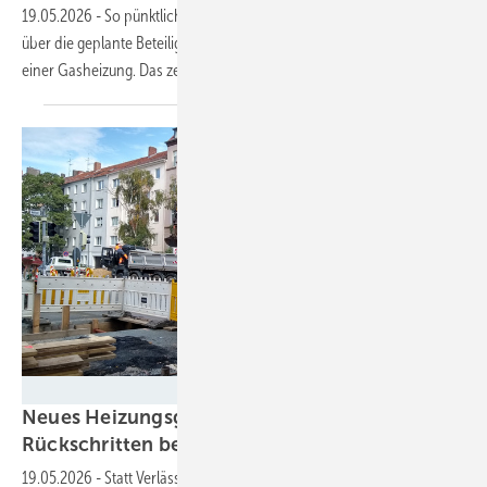
19.05.2026
-
So pünktlich wie erwartbar wettert die Gaswirtschaft
über die geplante Beteiligung der Vermieter an den Betriebskosten
einer Gasheizung. Das zeigt: Der eingeschlagene Weg ist
richtig.
Katharina Wolf
Neues Heizungsgesetz: Kommunen warnen vor
Rückschritten bei der
Wärmewende
19.05.2026
-
Statt Verlässlichkeit herrsche Verunsicherung, monieren