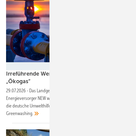
evgenii - stock.adobe.com
Irreführende Werbung: Erdgas ist kein
„Ökogas“
29.07.2026
-
Das Landgericht Düsseldorf verurteilt den
Energieversorger NEW wegen eines Tarifs für „Ökogas“. Geklagt hatte
die deutsche Umwelthilfe und spricht von einem Erfolg gegen
Greenwashing.