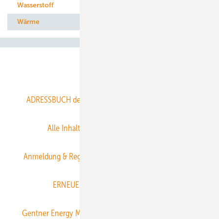
Wasserstoff
Wärme
Abo- & Leserservice
ADRESSBUCH der WIND- und SOLARENERGIE
AGB
Alle Inhalte chronologisch
Anmelden
Anmeldung & Registrierung
Datenschutz
E-Paper
ERNEUERBARE ENERGIEN abonnieren
Gentner Energy Media
Gentner Verlag
Impressum