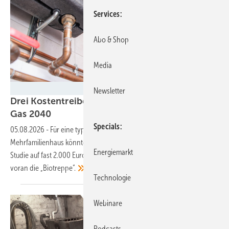
Services
Abo & Shop
Media
Tomasz Zajda - stock.adobe.com
Newsletter
Drei Kostentreiber: So teuer wird Heizen mit
Gas
2040
Specials
05.08.2026
-
Für eine typische teilsanierte Altbauwohnung in einem
Mehrfamilienhaus könnten sich die Kosten laut einer aktuellen IW-
Energiemarkt
Studie auf fast 2.000 Euro im Jahr verdoppeln. Schuld daran? Allen
voran die
„Biotreppe“.
Technologie
Webinare
Podcasts