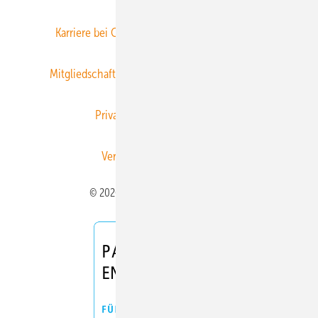
Karriere bei Gentner
Team
Mediaservice
Mitgliedschaften und Engagement
Newsletter
Privacy Manager
RSS-Feed
Veranstaltungen / Webinare
© 2026 ERNEUERBARE ENERGIEN