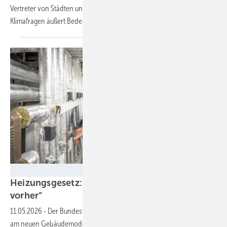
Vertreter von Städten und Gemeinden. Und auch der Expertenrat für
Klimafragen äußert
Bedenken.
Bundesverband Wärmepumpe
Heizungsgesetz: „Regelungen komplizierter als
vorher“
11.05.2026
-
Der Bundesverband Wärmepumpe bekräftigt seine Kritik
am neuen Gebäudemodernisierungsgesetz. Die Kritik entzündet sich