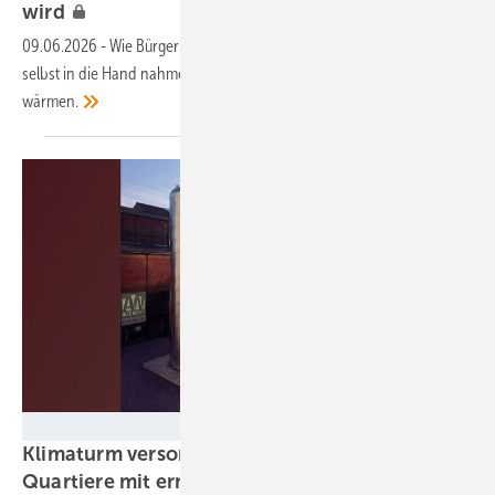
wird
09.06.2026
-
Wie Bürger im schwäbischen Ebenweiler das Heizthema
selbst in die Hand nahmen – und damit zwei Drittel der Gemeinde
wärmen.
Towergy
Klimaturm versorgt platzsparend ganze
Quartiere mit erneuerbarer
Wärme