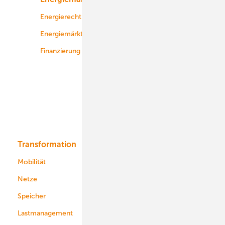
Energierecht
Planung
Energiemärkte weltweit
Logistik
Finanzierung
Betrieb
Onshore-Wind
Offshore-Wind
Solar
Bioenergie
Transformation
Energieversorger
Service
Mobilität
Kommunen
Netze
Stadtwerke
Speicher
Energiekonzerne
Lastmanagement