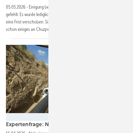
05.05.2026
-
Einigung beim Gebäudemodernisierungsgesetz? Weit
gefehlt. Es wurde lediglich eine bestehende Regelung bestätigt und
eine Frist verschoben. Sich dafür auf die Schulter zu klopfen, erfordert
schon einiges an
Chuzpe.
mike noldan/EyeEm - stock.adobe.com
Expertenfrage: Nahwärme für alle – oder die e