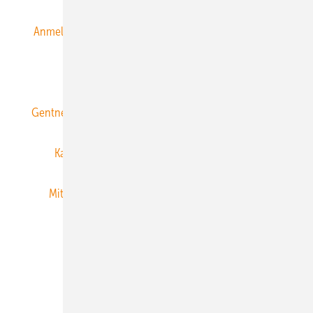
Anmeldung & Registrierung
Datenschutz
E-Paper
ERNEUERBARE ENERGIEN abonnieren
Gentner Energy Media
Gentner Verlag
Impressum
Karriere bei Gentner
Team
Mediaservice
Mitgliedschaften und Engagement
Newsletter
Privacy Manager
RSS-Feed
Veranstaltungen / Webinare
© 2026 ERNEUERBARE ENERGIEN