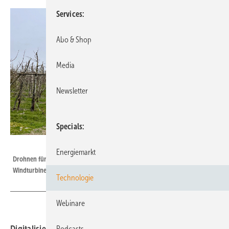
Services
Abo & Shop
Media
Newsletter
Specials
Foto: DLF (CC BY-NC-ND 3.0)
Energiemarkt
Drohnen für eine Untersuchung des Strömungsnachlaufs hinter einer
Windturbine durch das DLR im Forschungsprojekt Near Wake
Technologie
Webinare
Digitalisierung lässt Verteilung, Erzeugung und
Podcasts