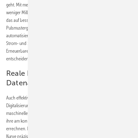
geht. Mit mehr als zehn Mal schnelleren Ausführungen binnen
weniger Millisekunden im Vergleich zu gewöhnlicher Steuerung bringt
das auf besser als 100 Nanosekunden synchronisierte Ethercat die
Pulsmustergenerierung aller Anlagen in Einklang: die durch
automatisiertes Ein- und Ausschalten von Halbleitern erzeugten
Strom- und Spannungsstufen, aus denen die Wechselrichter der
Erneuerbaren-Anlagen vor dem Einspeisen die für die Stromqualität
entscheidenden Sinuskurven formen.
Reale Leistungskurve dank
Datenauslese
Auch effektivere Erzeugung hat die Branche sich als
Digitalisierungsziel ausgeguckt. Das verspricht Wind-KI. Mit
maschinellem Lernen sollen Windturbinen in diesem IWES-Projekt
ihre am konkreten Windstandort entstehende Leistungskurve
errechnen. Dann soll die Anlagensteuerung die Turbine gemäß dieser
Kurve präziser ausregeln und viele Vorteile einfahren: „Im Erfolgsfall