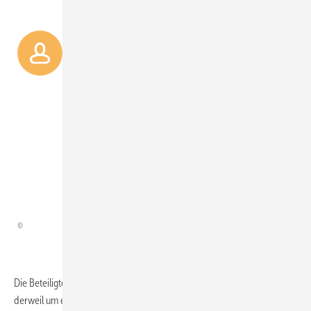
10 Mal
schneller gelingt es
dank der mit KI verbundenen
fortentwickelten Elektrotechnik
Ethercat, elektrische Sinus­kurven
wieder zu synchronisieren, die
sich aufgrund langer
Leitungswege ungleich
verschoben haben.
Die Beteiligten des Forschungsvorhabens Wind-X kümmern sich
derweil um eine schnellere handfeste Organisation der Lieferkette der