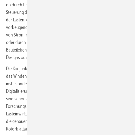
ob durch beste Auslese der Sensordaten aus Windturbinen, durch
Steuerung der Einzelanlagen und ganzer Windparks zur Reduzierung
der Lasten, durch datengestützte Schadenfrüherkennung und
vorbeugende Reparatur schwächelnder Bauteile, durch Simulationen
von Strommarkttrends für zielgenaueren, lukrativeren Stromhandel
oder durch digitale Zwillinge, die ideale Betriebszustände bis auf
Bauteilebene simulieren, um sie dann durch Wartung, angepasste
Designs oder korrigierte Steuerung zu erreichen.
Die Konjunktur des Themas zeigt sich an den Instituten. So hat allein
das Windenergieforschungsinstitut Fraunhofer IWES seit 2020 und
insbesondere 2022 in schneller Folge 18 Forschungsvorhaben zur
Digitalisierung in Zusammenarbeit mit Unternehmen gestartet. Sechs
sind schon abgeschlossen, in einem Dutzend findet aktuell
Forschungsarbeit statt: zum Beispiel zur Analyse von
Lasteinwirkungen auf Rotorblätter und zu deren Vermeidung oder für
die genauere Kenntnis der Luftströmungen oder für genauere
Rotorblattauslegung.