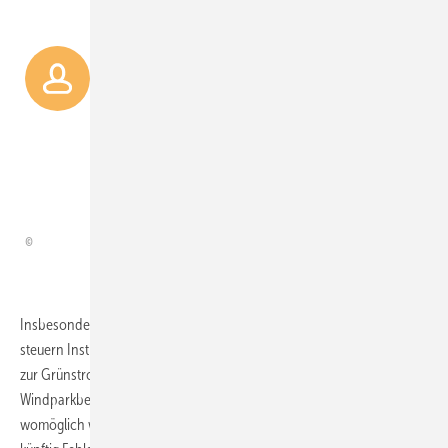
Die vollständige Verwebung
von Energieinfrastruktur und
Digitalisierung.
Astrid Nieße,
Professorin für digitalisierte
Energiesysteme, Uni ­Oldenburg; Sprecherin im
Zukunftslabor Energie, zu künftigem Stromsystem
Insbesondere in den IWES-Projekten Intelliwind und Flexiwind
steuern Institutsforscher mit Unternehmen vom Windturbinenbau bis
zur Grünstromvermarktung auch den breit automatisierten
Windparkbetrieb an. So wollen sie in Intelliwind aus Betriebs- und
womöglich wetter- oder stromnetzbezogenen Umgebungsdaten