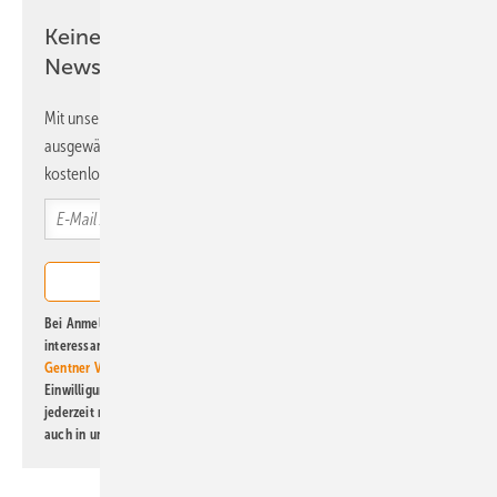
Keine Zeit? Kein Problem mit dem ERE
Newsletter!
Mit unserem Newsletter erhalten Sie regelmäßig von uns
ausgewählte Informationen und Neuigkeiten, gebündelt und
kostenlos direkt ins Postfach.
Bei Anmeldung zu diesem Newsletter bin ich damit einverstanden, über
interessante Verlags- und Online-Angebote
der Marken der Alfons W.
Gentner Verlag GmbH & Co. KG
informiert zu werden. Diese
Einwilligung kann ich jederzeit widerrufen und eine Abmeldung ist
jederzeit möglich. Informationen zum Umgang mit Daten finden Sie
auch in unserer
Datenschutzerklärung
.