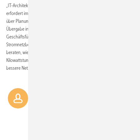
„IT-Architektur, Datenmanagement oder sichere Kommunikation
erfordert immer eine Ende-zu-Ende-Sicht, von der Idee, Strategie
über Planung und Implementierung bis zur Inbetriebnahme und der
Übergabe in den Betrieb“, sagt Thomas Kähler. Er ist der
Geschäftsführer der neuen BET-Einheit. Kähler will zunächst
Stromnetzbetreiber, dann auch Windkraft- und Solaranlagenbetreiber
beraten, wie sie Digitalisierung so umsetzen, dass sie mehr
Kilowattstunden und Einnahmen, weniger Kosten oder eben eine
bessere Netzauslastung und sichere Versorgung gewinnen.
12 Forschungs­projekte
zur
Digi­talisierung speziell
der Windkraft betreibt aktuell
alleine das Windkraftinstitut
Fraunhofer IWES. Das Boom-