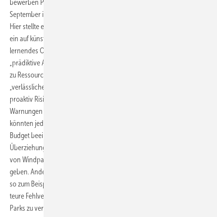
bewerben Programme dazu schon auf Windkraftmessen wie im
September in Husum im neuen Ausstellungszelt Future & Innovation.
Hier stellte ein Vertriebschef des IT-Konzerns Oracle auf der Bühne
ein auf künstliche Intelligenz (KI) gestütztes, also aus aktuellen Daten
lernendes Organisationsprogramm für Windparkbaustellen vor. Durch
„prädiktive Analysen und KI-Daten aus früheren Windparkprojekten“
zu Ressourcenverfügbarkeit und Standortlogistik könne es
„verlässliche, szenariobasierte Terminpläne erstellen“. Es identifiziere
proaktiv Risikosignale wie etwa Terminüberschneidungen oder
Warnungen vor verfehlten Sicherheitsvorgaben. Die Bauteams
könnten jede Woche neu „Themen erkennen, die Zeitplan oder
Budget beeinflussen könnten“. Sie würden dann eingreifen und teure
Überziehungen sowie Ausfallzeiten vermeiden. Auch für die Wartung
von Windparks soll es so ein selbstlernendes Oracle-Orga-Programm
geben. Andere IT-Dienstleister bringen Datenfinder-KI in den Markt,
so zum Beispiel die Tiefen-Sofortanalyse regionaler Stromnetze, um
teure Fehlversuche von Netzanschlussplanungen für Wind- und PV-
Parks zu vermeiden (siehe Folgeartikel).