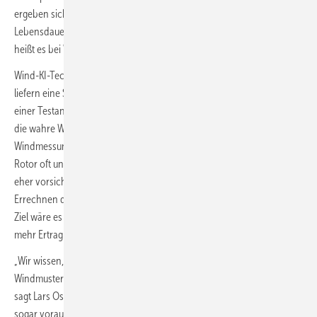
ergeben sich Anwendungsmöglichkeiten sowohl im Bereich
Lebensdauer und Belastung als auch Wirtschaftlichkeit und Ertrag“,
heißt es bei Wind-KI.
Wind-KI-Technologiepartner ist Latoda. Die Marburger Programmierer
liefern eine Software, die aktuell aus Sensor- und Steuerungsdaten
einer Test­anlage sowie Windmessdaten aus einer nahen Wetterstation
die wahre Windgeschwindigkeit ermittelt. Weil gewöhnliche
Windmessung auf einer Windturbine durch Verwirbelungen hinterm
Rotor oft ungenau ist und weil die Turbinenbauer die Leistungskurven
eher vorsichtig bestimmen, so glauben die Projektpartner, könnte das
Errechnen des echten Winds eine steilere Leistungskurve bestätigen.
Ziel wäre es dann, dass die Anlage ihre Leistungskurve voll aus- und
mehr Ertrag einfahren kann.
„Wir wissen, dass neuronale Netze in der Lage sind, auch chaotische
Windmuster besser zu modellieren als einfache Korrekturmodelle“,
sagt Lars Osterbrink, Latodas Technikchef. Damit ließe sich der Wind
sogar vorausberechnen. Das Training der KI soll binnen eines