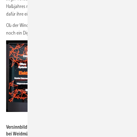
Halbjahres mittels der Sensordaten erfolgen. „Die KI sucht sich dann
dafür ihre eigenen Regeln“, sagt Osterbrink.
Ob der Windparkbetrieb daraufhin ganz automatisiert arbeitet oder es
noch ein Digitalisierungs-Consulting braucht, bleibt abzuwarten.
Foto: Tilman Weber
Versinnbildlichung, welchen Zwecken elektrische ­Signalgebung
bei Weidmüller dient.