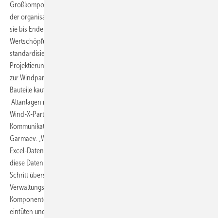
Großkomponenten. Nach Start im November vorigen Jahres unter
der organisatorischen Führung der Hochschule RWTH Aachen wollen
sie bis Ende Juli 2027 einen Datenraum „entlang der gesamten
Wertschöpfungskette“ schaffen, der für jede Komponente
standardisierte Datensätze bereitstellt. Wenn
Projektierungsunternehmen einen Transport von Turbinenbauteilen
zur Windparkbaustelle organisieren, wenn Turbinenbauer ihre
Bauteile kaufen, wenn Parkbetreiber die Rotorblätter rückgebauter
Altanlagen recyceln lassen, schicken sie sich nach dem Willen der
Wind-X-Partner künftig dafür definierte Datensätze zu. Das würde die
Kommunikation enorm beschleunigen, erklärt Projektsprecher Igor
Garmaev. „Wo bisher viele Komponentendaten über PDF oder als
Excel-Daten von Mensch zu Mensch gingen und Menschen dann
diese Daten irgendwo in einen Rechner eingaben, wollen wir diesen
Schritt überspringen.“ Stattdessen sollen sogenannte digitale
Verwaltungsschalen die Leistungs- und Größenmaße von
Komponenten identifizieren, die Komponenten virtuell automatisch
eintüten und Mausklick um Mausklick die echte Lieferkette in Gang