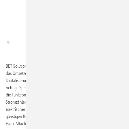
Thema spielt bei der Auto­
matisierung eines ­flexibleren
Betriebs der Stromnetze
eine große Rolle.
BET Solutions soll im Zusammenspiel mit anderen Experten bei BET
das Umsetzen der vielleicht zuvor schon von BET empfohlenen
Digitalisierungsschritte begleiten. Dazu gehört eine von Anfang an
richtige Speicherung der Daten. Zudem zielt die Solutions GmbH auf
die Funktionsfähigkeit einer Smart-Meter-Infrastruktur für intelligente
Stromzähler, um den Stromverbrauch durchs Zu- oder Abschalten
elektrischer Geräte im Einklang mit dem Grünstromvorkommen und
günstigen Börsenstrompreisen zu steuern, auf deren Sicherheit gegen
Hack-Attacken – oder auf kluge digitale Überwachung der Anschlüsse