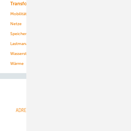
Transformation
Energieversorger
Service
Mobilität
Kommunen
Netze
Stadtwerke
Speicher
Energiekonzerne
Lastmanagement
Wasserstoff
Wärme
Abo- & Leserservice
ADRESSBUCH der WIND- und SOLARENERGIE
AGB
Alle Inhalte chronologisch
Anmelden