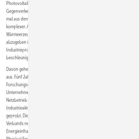
Photovoltaik (PV) oder Speicher in bald größeren Volumen im
Gegenverkehr mal von den Stromverbrauchern zurück ins Netz und
mal aus dem Netz zu den Verbrauchern fließt, wird das System
komplexer. Auch dass noch Überschussstrom in die elektrische
Wärmeerzeugung oder die Elektrolyse-Produktion von Wasserstoff
abzugeben ist, damit der flexible, emissionsfreie und sogar für
Industrieprozesse nutzbare Energieträger die Energiewende
beschleunigt, braucht feine digitale Regelungen.
Davon gehen die Beteiligten in Niedersachsens Zukunftslabor Energie
aus. Fünf Jahre lang haben Hochschulen und
Forschungsgemeinschaften sowie als Partner eingebundene
Unternehmen aus den Bereichen Energietechnik, Informatik,
Netzbetrieb und Energieversorgung mit energieintensiven
Industrieakteuren die neue Energiewelt überwiegend im Laborbetrieb
geprobt. Die Oldenburger Professorin Astrid Nieße als Sprecherin des
Verbunds nennt als Ziel die „vollständige Verwebung von
Energieinfrastruktur und Digitalisierung“ – oder im Fachsprech: „Cyber
Physical Energy Systems“.