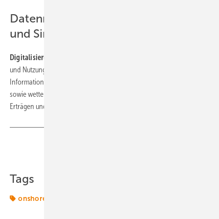
Datenräume, Taktung
und Simulation
Digitalisierung
der Energiewende, also der Einspeisung, Verteilung
und Nutzung von Grünstrom, hat aktuell einige Hauptziele: Sie macht
Informationen
zu­gäng­lich. Und sie ermöglicht zeitlich präzise Technik
sowie wetter-
und
nachfrage­abhängige Erzeugung mit höheren
Erträgen und Gewinnen bei weniger Verschleiß.
Teilen
Link kopieren
Tags
onshore-wind