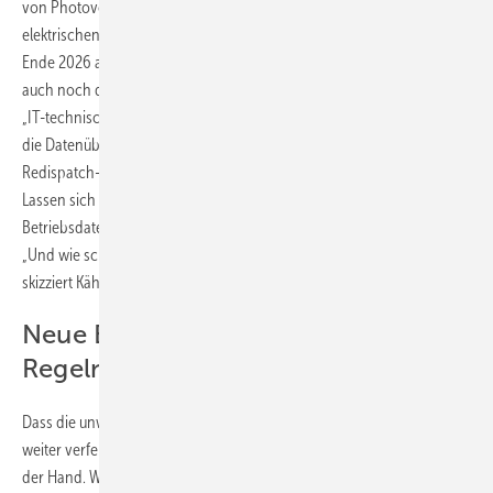
von Photovoltaik- oder Windparks und ihrer für die Qualität der
elektrischen Sinuskurven wichtigen Wechselrichter. Die nach Plan bis
Ende 2026 auf 10 bis 20 Mitarbeitende anwachsende BET-Tochter soll
auch noch die Fernsteuerung der Anlagen durch die Netzbetreiber
„IT-technisch“ sicher und wirtschaftlich gestalten helfen: Wie erfolgt
die Datenübergabe an den für die Fernsteuerung im sogenannten
Redispatch-2.0-Gesetz vorgesehenen „Einsatzverantwortlichen“?
Lassen sich digitale Zwillinge einbinden, um an deren idealen
Betriebsdaten orientiert Grünstromanlage und Netz auszusteuern?
„Und wie schaltet der Netzbetreiber die Anlagen an und ab?“ So
skizziert Kähler die von ihm anvisierten Jobs.
Neue Energiewelt verlangt digitales
Regeln
Dass die unwiderrufliche Digitalisierung der Energiewende immer
weiter verfeinerte Datenverarbeitung und Kontrolle braucht, liegt auf
der Hand. Wenn Elektrizität durch Ladestationen, Wärmepumpen,