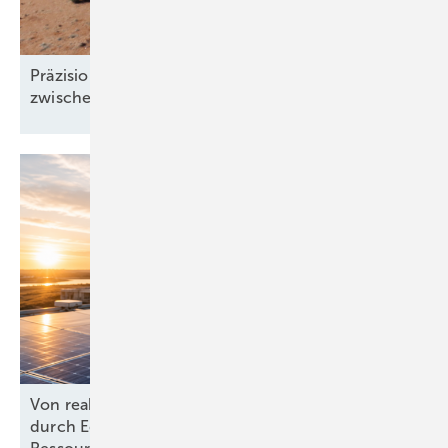
Präzision und Komplexität: Windgutachten
zwischen Klimawandel und
Windklau
Von reaktiv zu steuernd: Wie Energieprojekte
durch Echtzeit-KPIs und dynamische