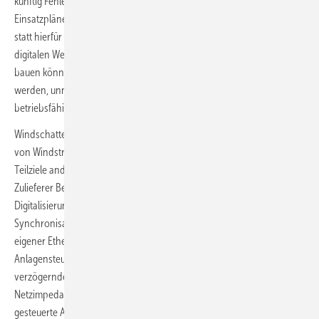
künftig Fehler­früh­erken­nun­gen an den Anlagen und daraus folgende
Einsatzpläne für Reparaturteams automatisiert ermöglichen. Doch
statt hierfür selbst eine KI zu schreiben, wollen sie Entwickler an
digitalen Werkzeugen ausbilden, mit denen diese individuelle KI dafür
bauen können. In Flexiwind wiederum sollen Anlagen dazu befähigt
werden, unnötigen Lasten im Wind auszuweichen, damit sie länger
betriebsfähig bleiben.
Windschatten reduzierender Einzelanlagenbetrieb oder ein Wechsel
von Windstromeinspeisung ins Netz zur Speichereinspeisung sind
Teilziele anderer IWES-Automatisierungsprojekte. Hier ist auch
Zulieferer Beckhoff eingebunden. Für Flexiwind stellt der
Digitalisierungsspezialist Steuerungskomponenten und das
Synchronisationswerkzeug Ethercat zur Verfügung, ein Beckhoff-
eigener Ethernet-Feldbus. Er bewirkt, dass die Kommunikation der
Anlagensteuerung die sich durch die langen Kabelstrecken hindurch
verzögernde Taktung der Stromkurven ausgleicht. Diese
Netzimpedanz wird bedeutender, wo es um unterschiedlich
gesteuerte Anlagen oder um zwischenzeitliche Batteriespeicherung