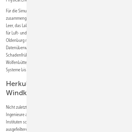
Für die Simulation dieser Welt haben sie ihre Labore
zusammengeschaltet: das Verteilnetzlabor der Hochschule Emden-
Leer, das Labor für vernetzte Energiesysteme des Deutschen Zentrums
für Luft- und Raumfahrt in Oldenburg, die Laborinfrastruktur der Uni
Oldenburg mit virtuellem Blick auch auf die klassische Fern-
Datenüberwachung Scada der Grünstromanlagen zur
Schadenfrüherkennung und ein Wärmelabor der Ostfalia-Hochschule
Wolfenbüttel. Es geht um nicht weniger als die „Kopplung aller
Systeme bis in den Privathaushalt“, sagt Nieße.
Herkulesjob
Windkraftautomatisierung
Nicht zuletzt Zulieferer von Windkrafttechnik schicken nun ihre
Ingenieure auf Digitalisierungskurs. Diese arbeiten im Verbund mit den
Instituten sowie Digitalisierungsdienstleistern daran, mit immer
ausgefeilterer Automatisierung die Effizienz der Windkraft zu erhöhen: