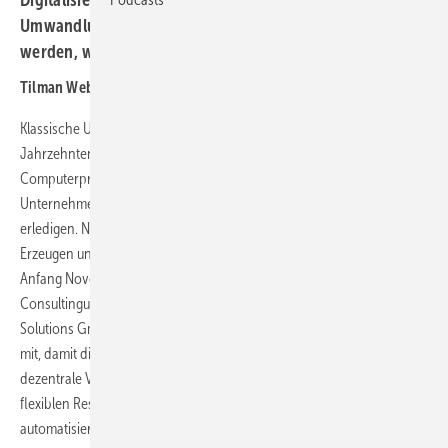
Umwandlung elektrischer Energie so sicher und komplex
werden, wie es die Energiewende braucht.
Tilman Weber
Klassische Unternehmensberatung hilft der Wirtschaft schon seit
Jahrzehnten dabei, dass neu eingerichtete Management-
Computerprogramme wirklich Nutzen bringen. Consulter zeigen den
Unternehmen, wie sie damit Aufträge effizienter und personalsparend
erledigen. Nun verlangt offenbar die Digitalisierung auch beim
Erzeugen und Verteilen grünen Stroms neue Consulting-Dienste.
Anfang November schuf das traditionelle Energiewende-
Consultingunternehmen BET in Aachen dafür die Tochterfirma BET
Solutions GmbH: Das brauche die Energiewelt, teilte BET sinngemäß
mit, damit die anschwellende elektronische Datenverarbeitung die
dezentrale Versorgung mit Solar- und Windstrom, aus Batterien und
flexiblen Reservekraftwerken wirtschaftlich, zuverlässig und
automatisiert erfolgen lasse.