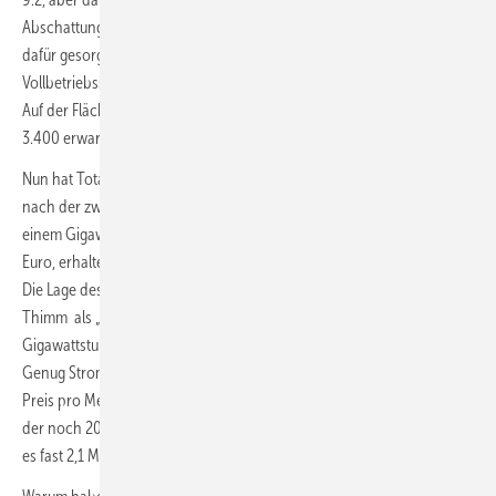
Abschattungen betroffen. Diese hatten in jüngerer Vergangenheit
dafür gesorgt, dass Betreiber sich mit relativ geringen
Vollbetriebsstundenzahlen von 2.300 bis 2.400 konfrontiert sahen.
Auf der Fläche N-9.2 werden derweil Vollbenutzungsstunden von
3.400 erwartet.
Nun hat Total Energies unter dem Namen North Sea OFW One GmbH
nach der zwölften Gebotsrunde den Zuschlag für den Anschluss von
einem Gigawatt für 180.000 Euro pro Megawatt, also 180 Millionen
Euro, erhalten. Wer der andere Bieter war, ist übrigens nicht bekannt.
Die Lage des Standortes wird von Offshore-Verbandschef Stefan
Thimm als „gut“ eingeschätzt. Ein Jahresertrag von 3.150
Gigawattstunden könnte hier ab dem Jahr 2032 erzielt werden.
Genug Strom für 1,1 Millionen Haushalte. Gleichwohl liegt der erzielte
Preis pro Megawatt einen Preis, der elfmal niedriger ausfiel, als der,
der noch 2023 bei einer Ausschreibung erzielt wurde. Damals waren
es fast 2,1 Millionen Euro pro Megawatt.