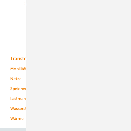
Finanzierung
Betrieb
Onshore-Wind
Offshore-Wind
Solar
Bioenergie
Transformation
Energieversorger
Service
Mobilität
Kommunen
Netze
Stadtwerke
Speicher
Energiekonzerne
Lastmanagement
Wasserstoff
Wärme