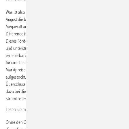
Was ist also an regulatorischen Anpassungen vorzunehmen, bevor im
August die beiden Flächen N10.1 mit zwei Gigawatt und N10.2 mit 500
Megawatt ausgeschrieben werden? Vor allem müsse der Contract for
Difference (CfD) wieder eingeführt werden, erklärt Stefan Thimm.
Dieses Förderinstrument schafft finanzielle Stabilität für Investoren
und unterstützt daher auch das Erreichen der Ausbauziele für
erneuerbare Energien. CfDs garantieren einen bestimmten Strompreis
für eine bestimmte Zeit, unabhängig von den tatsächlichen
Marktpreisen. Ist der Marktpreis zu niedrig, wird vom Staat
aufgestockt, ist er deutlich höher, gibt der Betreiber den
Überschussgewinn ab. Die dadurch erzielte Risikoreduzierung trägt
dazu bei die Strompreiskosten zu senken. 30 Prozent niedriger
Stromkosten seinen so laut Thimm möglich.
Lesen Sie mehr zur europäischen CfD-Diskussion
hier.
Ohne den CfD steigen die Risiken für Investoren so deutlich, dass