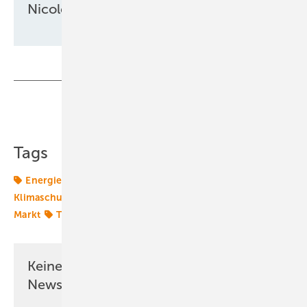
Nicole Weinhold
Teilen
Link kopieren
Tags
Energiepolitik
Finanzierung
Gigawatt
Klimaschutzziele
Offshore-Finanzierung
Offshore-
Markt
Thimm
offshore-wind
Keine Zeit? Kein Problem mit dem ERE
Newsletter!