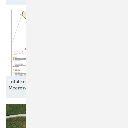
Total Energies und Jera Nex BP fordern
Meereswindkraftbremse zu ihren
Gunsten