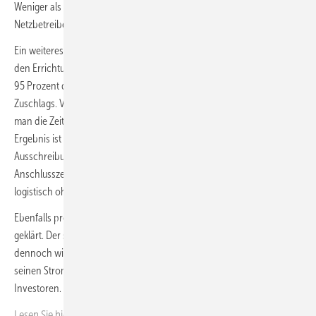
Weniger als zehn Prozent Überbauung wären gleichwohl für den
Netzbetreiber nicht wirtschaftlich darstellbar.
Ein weiteres Problem bei der Ausschreibung betrifft die Vorgaben für
den Errichtungszeitraum. Sechs Monate nach der Errichtung müssen
95 Prozent der Anlagen am Netz sein, sonst droht ein Entzug des
Zuschlags. Vor 2021 seien es noch 18 Monate, so Thimm, dann habe
man die Zeit verkürzt aus Angst, die Ausbauziele zu verpassen. Das
Ergebnis ist nun eine verfünffachte Leistung, was das
Ausschreibungsvolumen anbelangt, bei einer Verkürzung der
Anschlusszeit auf ein Drittel. Zudem falle die Anschlusszeit in die
logistisch ohnehin schwierigen Wintermonate.
Ebenfalls problematisch: Der Umgang mit Netzengpässen ist nicht
geklärt. Der sogenannte Redispatch wird zunehmend zum Thema,
dennoch wird der Betreiber nicht in voller höhe Entschädigt, wenn er
seinen Strom nicht einspeisen kann. Auch das ist eine Last für
Investoren.
Lesen Sie hier mehr zur aktuellen
Netzdebatte.