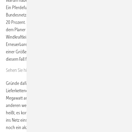
Warum haben sich nun also nur zwei Bieter an der Auktion beteiligt?
Ein Pferdefuß ist laut BWO-Mann Thimm die Vorgabe der
Bundesnetzagentur einer Überbauung in einer Größenordnung von
20 Prozent. Das heißt, ein Gigawatt Netzanschlusskapazität werden
dem Planer zur Verfügung gestellt, während dieser 1,2 Gigawatt an
Windkraftleistung aufbauen muss. Die vom Bundesverband
Erneuerbare Energie thematisierte und eingeforderte Überbauung in
einer Größenordnung von weit mehr als 20 Prozent wirkt sich in
diesem Fall für den Investor negativ aus.
Sehen Sie hier internationale
Offshore-Zahlen.
Gründe dafür sind vielfältig: Zum einen muss der Investor
Lieferkettenengpässe und hohe Kosten für Kauf und Logistik von 200
Megawatt an zusätzlichen Windturbinen in Kauf nehmen. Zum
anderen werden Offshore die höchsten Volllaststunden erzielt, das
heißt, es kommt seltener als an Land vor, dass nur ein Teil der Anlagen
ins Netz einspeist. Ein freiwillig vom Planer festgelegter Wert wäre
noch ein akzeptable Option, die langfristige Erlösrisiken reduziert.