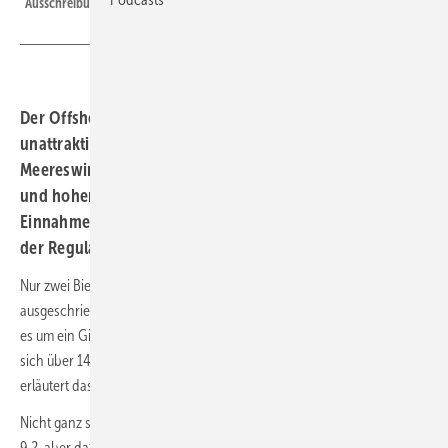
Ausschreibungsflächen in den vergangenen Jahren.
Der Offshore-Verband BWO warnt vor zunehmend
unattraktiven Bedingungen für Investoren im Bereich
Meereswindkraft – vor allem wegen steigender Risiken
und hoher Investitionskosten, die reduzierten
Einnahmen gegenüberstehen würden. Eine Anpassung
der Regularien erscheint notwendig.
Nur zwei Bieter hatte überhaupt noch Interesse an der Ende Januar
ausgeschriebenen Fläche N-9.2 für Offshore-Windparks. Dabei ging
es um ein Gigawatt, also ein großes Stück vom Offshore-Kuchen, das
sich über 146 Quadratkilometer erstreckt. Der Offshore-Verband BWO
erläutert das Ergebnis im Rahmen einer Pressekonferenz.
Nicht ganz so nah an der Küste wie voran gegangene Projekte liegt N-
9.2, aber dafür auch weniger von Ertragsreduzierungen durch