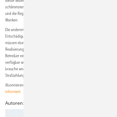
dieser lieber gar nicht erst an Ausschreibungen teilnimmt. Im
schlimmsten Fall werden Flächen bei Auktionen nicht mehr vergeben
und die Regierungsziele für den Offshore-Ausbau geraten ins
Wanken.
Die anderen bereits angesprochenen Punkte:
Entschädigungszahlungen für die Abregelung bei Netzüberlastung
müssen ebenso geklärt sein wie der Umgang mit den
Realisierungsfristen. So müsse geprüft werden, ob überhaupt beim
Betreiber eine Schuld liegt, oder ob der Netzanschluss noch nicht
verfügbar war. Wer tatsächlich vor hat, sein Projekt zu realisieren,
brauche wohl bei Verzögerungen am wenigsten auch noch
Strafzahlungen oder Ähnliches, so Thimm.
Abonnieren Sie jetzt
unseren Youtube-Kanal und seien Sie gut
informiert.
Autoren: