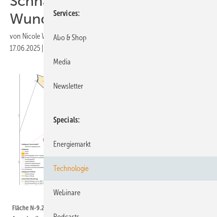
Schnäppchenpreis – kein
Services
Wunder!
von
Nicole Weinhold
Abo & Shop
17.06.2025
|
Druckvorschau
Media
Newsletter
Specials
Energiemarkt
Technologie
Webinare
BSH
Fläche N-9.2 erzielte einen 90 Prozent geringeren Preis als
Podcasts