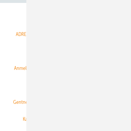
Abo- & Leserservice
ADRESSBUCH der WIND- und SOLARENERGIE
AGB
Alle Inhalte chronologisch
Anmelden
Anmeldung & Registrierung
Datenschutz
E-Paper
ERNEUERBARE ENERGIEN abonnieren
Gentner Energy Media
Gentner Verlag
Impressum
Karriere bei Gentner
Team
Mediaservice