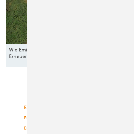
Wie Emilia-Romagna und RWE in Italien nun den
Erneuerbaren-Ausbau
anpacken
Unsere Themen
Energiemarkt
Technologie
Energierecht
Planung
Energiemärkte weltweit
Logistik