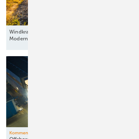
Windkraft als Basis, Automatisierung als Antrieb:
Modernisierung hybrider
Anlagen
Kommentar