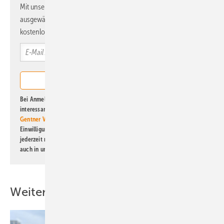
Mit unserem Newsletter erhalten Sie regelmäßig von uns
ausgewählte Informationen und Neuigkeiten, gebündelt und
kostenlos direkt ins Postfach.
Bei Anmeldung zu diesem Newsletter bin ich damit einverstanden, über
interessante Verlags- und Online-Angebote
der Marken der Alfons W.
Gentner Verlag GmbH & Co. KG
informiert zu werden. Diese
Einwilligung kann ich jederzeit widerrufen und eine Abmeldung ist
jederzeit möglich. Informationen zum Umgang mit Daten finden Sie
auch in unserer
Datenschutzerklärung
.
Weitere Inhalte