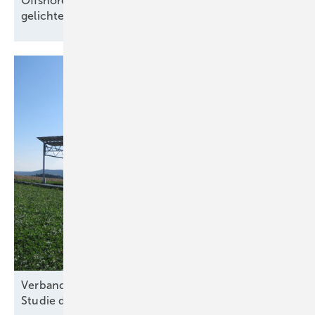
Offshore-Windkraft-Wertschöpfung im
gelichteten
Markt
Verband für nachhaltige Agri-PV kritisiert Kosten-
Studie des
Thünen-Instituts