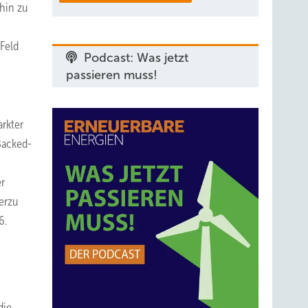
 hin zu
 Feld
Podcast: Was jetzt
passieren muss!
arkter
Backed-
er
erzu
6.
die