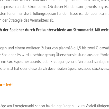
ufspreisen an der Strombörse. Ob dieser Handel dann jeweils physis
ten Fällen nur die Erfüllungsoption für den Trade ist, der aber planm
der Strategie des Vermarkters ab.
h der Speicher durch Preisunterschiede am Strommarkt. Mit wel
agen und einem weiteren Zubau von planmäßig 1,5 bis zwei Gigawat
e Speicher. Es wird absehbar genug Überschussleistung aus der Photo
ob ein Großspeicher abseits jeder Erzeugungs- und Verbrauchsanlage 
enzial hat oder diese durch dezentralen Speicherzubau stückweis
ormiert!
äge am Energiemarkt schon bald eingefangen – zum Vorteil übrigens