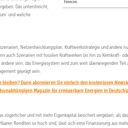
Fenecon.
geben. Das unterstreicht,
tum‘ und welche
tszenarien, Netzentwicklungsplan, Kraftwerksstrategie und andere n
n auch Szenarien mit fossilen Kraftwerken bis hin zu Kernkraft- ode
e andere sein, das Energiesystem wird zum weit überwiegenden Teil 
agement geprägt sein.
 bleiben? Dann abonnieren Sie einfach den kostenlosen Newsle
unabhängigen Magazin für erneuerbare Energien in Deutschl
s zögerlicher und mit mehr Eigenkapital besichert vergeben, als das
rwartbaren Renditen so hoch sind, lässt sich eine Finanzierung aus meh