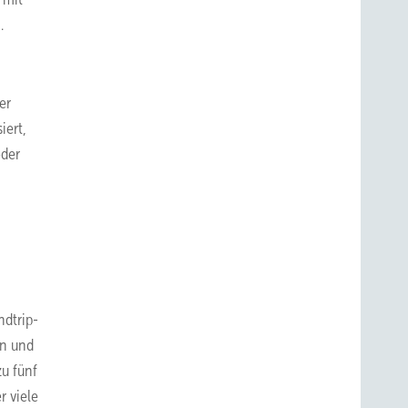
.
er
iert,
oder
ndtrip-
en und
zu fünf
r viele