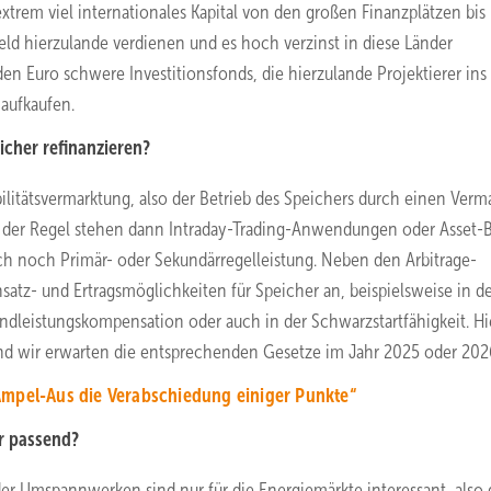
 extrem viel internationales Kapital von den großen Finanzplätzen bis
eld hierzulande verdienen und es hoch verzinst in diese Länder
en Euro schwere Investitionsfonds, die hierzulande Projektierer ins
 aufkaufen.
cher refinanzieren?
ilitätsvermarktung, also der Betrieb des Speichers durch einen Verm
n der Regel stehen dann Intraday-Trading-Anwendungen oder Asset-
uch noch Primär- oder Sekundärregelleistung. Neben den Arbitrage-
tz- und Ertragsmöglichkeiten für Speicher an, beispielsweise in d
ndleistungskompensation oder auch in der Schwarzstartfähigkeit. Hi
und wir erwarten die entsprechenden Gesetze im Jahr 2025 oder 202
Ampel-Aus die Verabschiedung einiger Punkte“
r passend?
r Umspannwerken sind nur für die Energiemärkte interessant, also 