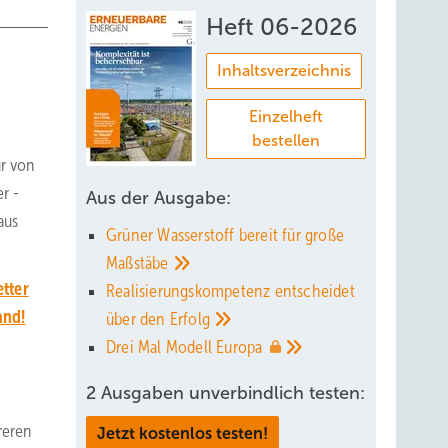
Heft 06-2026
Inhaltsverzeichnis
Einzelheft
bestellen
ur von
r -
Aus der Ausgabe:
aus
Grüner Wasserstoff bereit für große
Maßstäbe
tter
Realisierungskompetenz entscheidet
and!
über den
Erfolg
Drei Mal Modell
Europa
2 Ausgaben unverbindlich testen:
reren
Jetzt kostenlos testen!