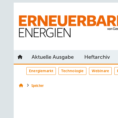
Springe
Springe
Springe
auf
auf
auf
Hauptinhalt
Hauptmenü
SiteSearch
Aktuelle Ausgabe
Heftarchiv
Energiemarkt
Technologie
Webinare
Speicher