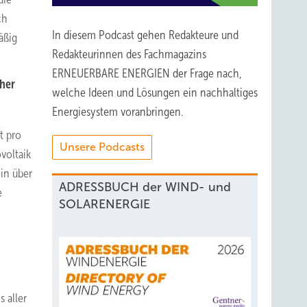
ch
In diesem Podcast gehen Redakteure und
äßig
Redakteurinnen des Fachmagazins
ERNEUERBARE ENERGIEN der Frage nach,
cher
welche Ideen und Lösungen ein nachhaltiges
Energiesystem voranbringen.
t pro
Unsere Podcasts
voltaik
ein über
ADRESSBUCH der WIND- und
e
SOLARENERGIE
 aller