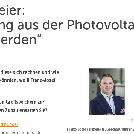
eier:
ng aus der Photovolta
werden“
e diese sich rechnen und wie
 könnten, weiß Franz-Josef
von Großspeichern zur
en Zubau erwarten Sie?
g nur der
Franz-Josef Feilmeier ist Geschäftsführer 
umulierte angefragte