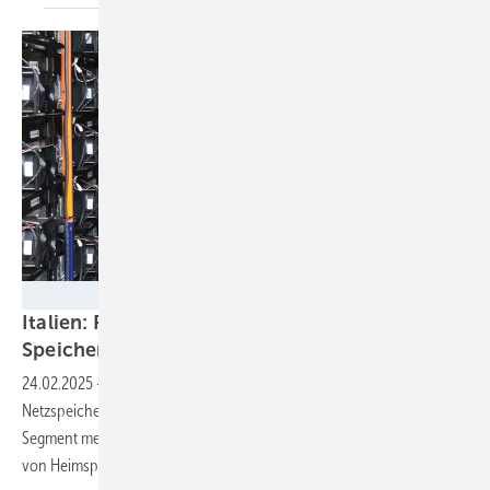
Smart Power
Italien: Fast 13 Gigawattstunden
Speicherkapazität
installiert
24.02.2025
-
In Italien nimmt vor allem der Zubau von großen
Netzspeichern Fahrt auf. Im vergangenen Jahr fielen auf dieses
Segment mehr als die Hälfte der Neuinstallationen, während der Bau
von Heimspeicher etwas
schwächelte.