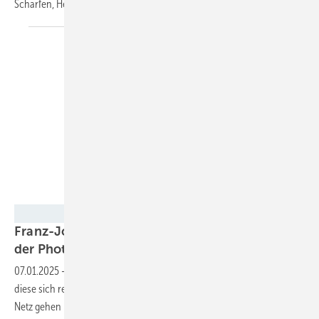
Scharfen, Henrik Hauptmeier und Pascal
Lefarth.
Fenecon
Franz-Josef Feilmeier: „Überschussleistung aus
der Photovoltaik will gespeichert
werden“
07.01.2025
-
Derzeit sind viele Großspeicherprojekte geplant. Wie
diese sich rechnen und wie viel Leistung tatsächlich demnächst ans
Netz gehen könnten, weiß Franz-Josef Feilmeier, Geschäftsführer von