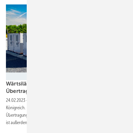
Wärtsilä
Wärtsilä liefert Großspeicher zur Stützung des
Übertragungsnetzes in
Schottland
24.02.2023
-
Der neue Speicher ist der erste seiner Art im Vereinigten
Königreich. Durch ihn wird mehr erneuerbarer Strom im
Übertragungsnetz möglich, ohne die Stabilität zu senken. Die Anlage
ist außerdem mit künstlicher Intelligenz
ausgestattet.