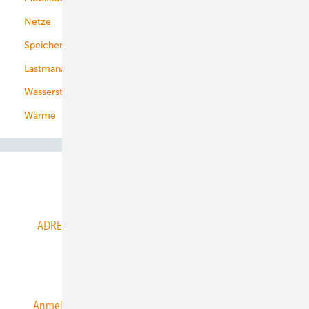
Netze
Stadtwerke
Speicher
Energiekonzerne
Lastmanagement
Wasserstoff
Wärme
Abo- & Leserservice
ADRESSBUCH der WIND- und SOLARENERGIE
AGB
Alle Inhalte chronologisch
Anmelden
Anmeldung & Registrierung
Datenschutz
E-Paper