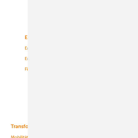
Unsere Themen
Energiemarkt
Technologie
Energierecht
Planung
Energiemärkte weltweit
Logistik
Finanzierung
Betrieb
Onshore-Wind
Offshore-Wind
Solar
Bioenergie
Transformation
Energieversorger
Service
Mobilität
Kommunen