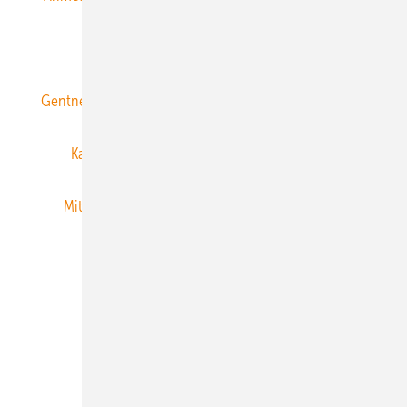
ERNEUERBARE ENERGIEN abonnieren
Gentner Energy Media
Gentner Verlag
Impressum
Karriere bei Gentner
Team
Mediaservice
Mitgliedschaften und Engagement
Newsletter
Privacy Manager
RSS-Feed
Veranstaltungen / Webinare
© 2026 ERNEUERBARE ENERGIEN