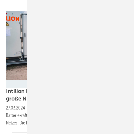
Intilion
Intilion baut zusammen mit Purpel Energy vier
große
Netzspeicher
27.03.2024
-
Insgesamt 48 Megawattstunden werden die vier
Batteriekraftwerke leisten. Ihre Aufgabe ist die Stabilisierung des
Netzes. Die Refinanzierung läuft über die
Energiemärkte.