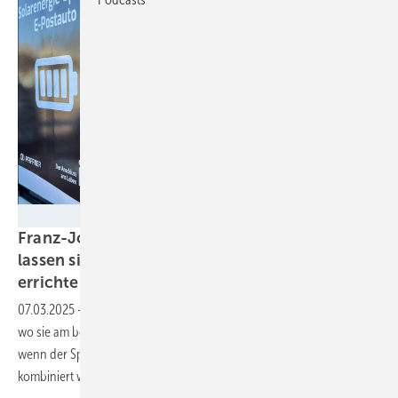
Fenecon
Franz-Josef Feilmeier von Fenecon „Speicher
lassen sich mit einer Solaranlage schneller
errichten“
07.03.2025
-
Bei den Großspeichern steht immer die Frage im Raum,
wo sie am besten platziert sind. Klar ist aber, dass es immer besser ist,
wenn der Speicher in Kombination mit einer Erzeugungsanlage
kombiniert wird. Dann ist auch die Refinanzierung
einfacher.