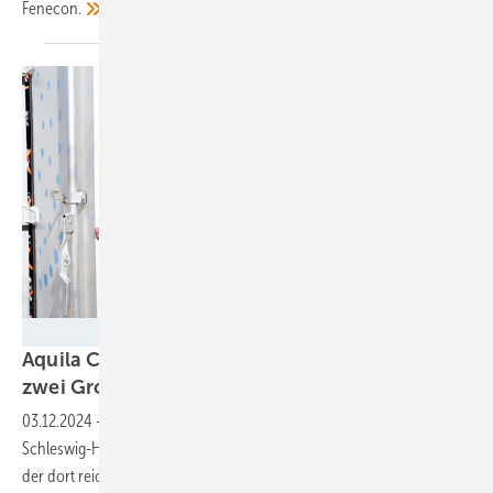
Fenecon.
Trina Storage
Aquila Clean Energy baut mit Trina Storage
zwei
Großspeicher
03.12.2024
-
Die beiden Speicher entstehen in Niedersachsen und
Schleswig-Holstein. Sie sorgen für Netzstabilität und die Integration
der dort reichlich anfallenden erneuerbaren
Energien.