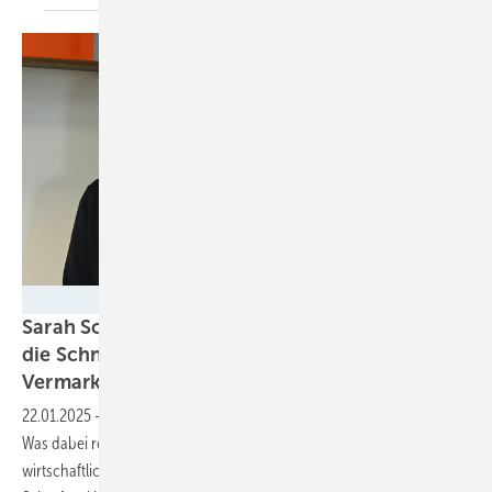
Intilion
Sarah Scharfen von Intilion: „ Das Wichtigste ist
die Schnittstelle zwischen Speicher und
Vermarkter“
22.01.2025
-
Jede Menge Großspeicherprojekte sind in Vorbereitung.
Was dabei regulatorisch und technisch wichtig ist, um die Anlage
wirtschaftlich zu betreiben, wissen die Intilion-Expert:innen Sarah