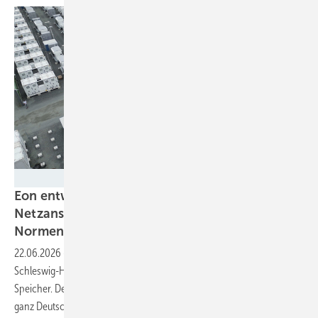
SH Netz
Eon entwickelt Standard für flexible
Netzanschlüsse – BVES warnt vor starren
Normen
22.06.2026
-
Der Netzbetreiber startet mit einem Pilotprojekt in
Schleswig-Holstein den Test von flexiblen Netzanschlüssen für
Speicher. Der BVES ist unzufrieden, da ein einheitlicher Standard für
ganz Deutschland nicht
funktioniert.