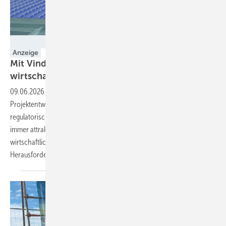
Foto: vind ai
Anzeige
Mit Vind AI Hybridparks als System planen und
wirtschaftlich
bewerten
09.06.2026
-
Co-Location-Projekte sind für deutsche
Projektentwickler längst kein Zukunftsszenario mehr. Die
regulatorischen Rahmenbedingungen machen hybride Ansätze
immer attraktiver und viele Windprojekte sind zum Erreichen
wirtschaftlicher Zielgrößen auf Batteriespeicher angewiesen. Die
Herausforderung...