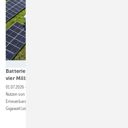
scharfsinn86 - stock.adobe.com
Batteriespeicher könnten im Stromsystem fast
vier Milliarden Euro pro Jahr
einsparen
01.07.2026
-
Das Fraunhofer IEE berechnet den volkswirtschaftlichen
Nutzen von Flexibilitäten und zeigt: Um mit dem Ausbau der
Erneuerbaren Schritt zu halten, bräuchte es einen Zubau von acht
Gigawatt Leistung pro
Jahr.