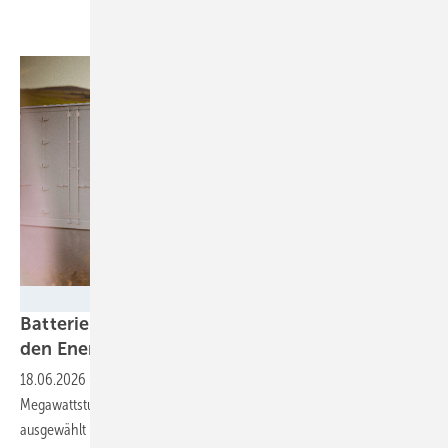
Tesvolt
Batteriepark in Wittenberg finanziert sich über
den
Energiehandel
18.06.2026
-
Tesvolt hat die Anlage auf ein Volumen von 190
Megawattstunden dimensioniert. Der Standort wurde mit Bedacht
ausgewählt – in einer Region mit hohem Anteil an erneuerbaren