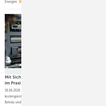
Energien.
TÜV SÜD
Mit Sicherheit mehr Rendite: Batteriespeicher
im
Praxiseinsatz
18.06.2026
-
Speicher werden als vorkonfektionierte Systeme immer
kostengünstiger verfügbar. Entscheidend für einen störungsfreien
Betrieb sind jedoch regelmäßige Überprüfungen der