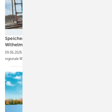
Foto: Nicole Weinhold
Speicher als Standortfaktor in
Wilhelmshaven
09.06.2026
-
Wie Großbatterien Versorgungssicherheit schaffen und
regionale Wertschöpfung durch erneuerbare Energien
stärken