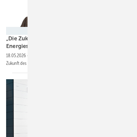
JUWI
„Die Zukunft gehört hybriden
Energiesystemen“
18.05.2026
-
Co-Location mit Solar, Wind und Speicher – und die
Zukunft des Energiesystems. Juwi-Chef Backhaus im
Interview.