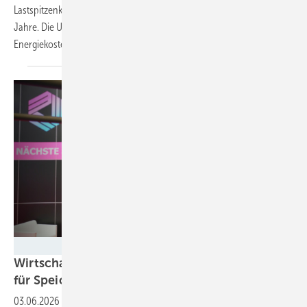
Lastspitzenkappung amortisieren sich die Speicher innerhalb weniger
Jahre. Die Unternehmen profitieren zusätzlich von niedrigen
Energiekosten.
KB.energy
Wirtschaftlicher und technischer 360°-Service
für
Speicher
03.06.2026
-
KB-Energy produziert im niedersächsischen Syke