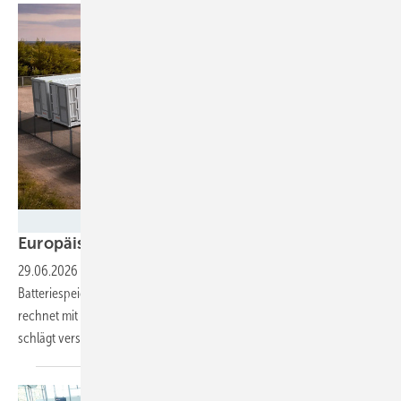
Intilion
Europäischer Speichermarkt wächst
weiter
29.06.2026
-
Im vergangenen Jahr ist die Nachfrage nach
Batteriespeichern um fast die Hälfte gewachsen. Solarpower Europe
rechnet mit einem weiteren Wachstum in den nächsten Jahren und
schlägt verschiedene Unterstützungsinstrumente
vor.