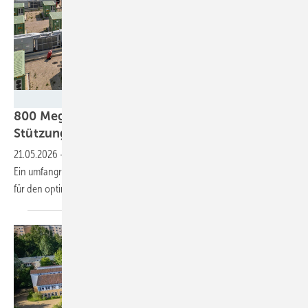
Ingeteam
800 Megawattstunden Speicherstrom für
Stützung des italienischen
Netzes
21.05.2026
-
Die Anlage besteht aus 54 einzelnen Batteriecontainern.
Ein umfangreiches Monitoring und ein Power-Plant-Controller sorgen
für den optimalen
Betrieb.