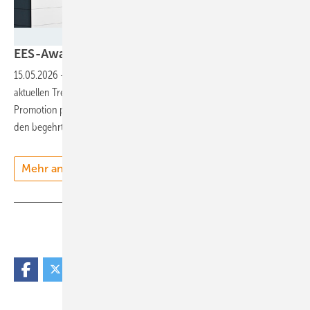
Solar Promotion
EES-Award: Die Finalisten stehen
fest
15.05.2026
-
Die diesjährige EES Europe in München zeigt die
aktuellen Trends in der Speichertechnologie. Messeveranstalter Solar
Promotion prämiert innovative und neue Systeme und Lösungen mit
den begehrten
Awards.
Mehr anzeigen
Teilen
Link kopieren