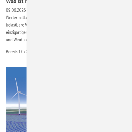
Was ist mein Windpark
wert?
09.06.2026
-
Wie viel ist Ihr Windpark heute wert? Das neue
Wertermittlungs-Tool von wind-turbine.com liefert nicht nur
belastbare Wertindikationen – es schafft gleichzeitig einen
einzigartigen Einblick in den deutschen Markt für Bestandsanlagen
und Windparks.
Bereits 1.070 real durchgeführte
Auswertungen...