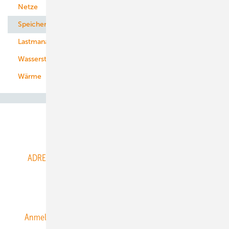
Netze
Stadtwerke
Speicher
Energiekonzerne
Lastmanagement
Wasserstoff
Wärme
Abo- & Leserservice
ADRESSBUCH der WIND- und SOLARENERGIE
AGB
Alle Inhalte chronologisch
Anmelden
Anmeldung & Registrierung
Datenschutz
E-Paper