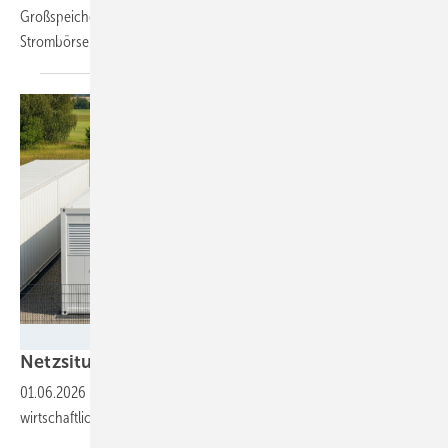
Großspeicher speziell für den hochdynamischen Handel an der
Strombörse.
Luxera Energy
Netz­situation spielt entscheidende
Rolle
01.06.2026
-
Co-Location-Konzepte mit Batteriespeichern werden zur
wirtschaftlichen
Notwendigkeit.