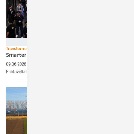
Foto: Solar Promotion
Transformation
Smarter E Europe in
München
09.06.2026
-
Leitmesse für Großspeicher, E-Mobilität und
Photovoltaik rückt ganzheitliche Lösungen in den
Fokus.