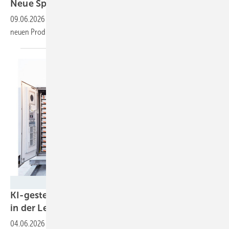
Neue Speicher in
München
09.06.2026
-
Auf der EES Europe zeigen die Batteriehersteller ihre
neuen Produkte. Die technische Entwicklung ist
dynamisch.
Fion Energy
KI-gesteuerte Batteriespeicher sparen Kosten
in der
Lebensmittelindustrie
04.06.2026
-
Durch die Kombination aus Arbitragehandel und