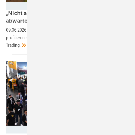
Foto: Sepia100 - stock.adobe.com
„Nicht alle regulatorischen Unsicherheiten
abwarten“
09.06.2026
-
Vom Speicher können Windparkbetreiber derzeit nur
profitieren, sagt Vivien Klein-Campailla vom Direktvermarkter MVV
Trading.
Foto: Solar Promotion