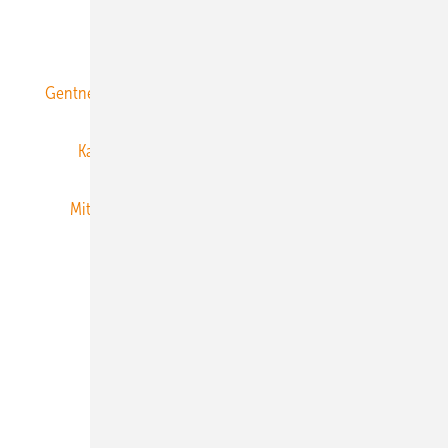
ERNEUERBARE ENERGIEN abonnieren
Gentner Energy Media
Gentner Verlag
Impressum
Karriere bei Gentner
Team
Mediaservice
Mitgliedschaften und Engagement
Newsletter
Privacy Manager
RSS-Feed
Veranstaltungen / Webinare
© 2026 ERNEUERBARE ENERGIEN