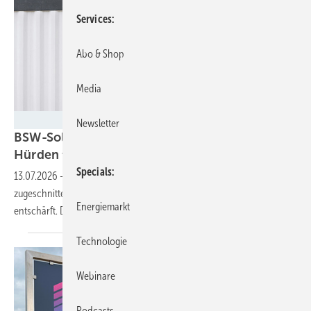
Services
Abo & Shop
Media
ADS-TEC
Newsletter
BSW-Solar kritisiert StromVKG: Weiter hohe
Hürden für
Speicher
Specials
13.07.2026
-
Der Bundestag hat den einseitig auf Gaskraftwerke
zugeschnittenen Regierungsentwurf für einen Kapazitätsmarkt
Energiemarkt
entschärft. Doch die Hürden für Speicher bleiben weiter
hoch.
Technologie
Webinare
Podcasts