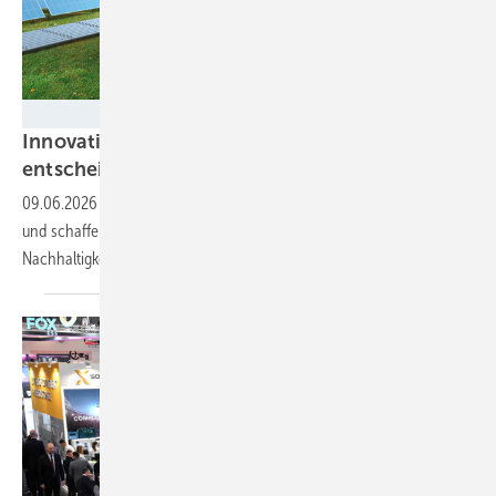
Foto: WI Energy
Innovative Konzepte bei Hybridparks
entscheidend
09.06.2026
-
Speicher verwandeln Solarparks in steuerbare Quellen
und schaffen so eine neue Projektklasse mit eigenem Rendite- und
Nachhaltigkeitsprofil.