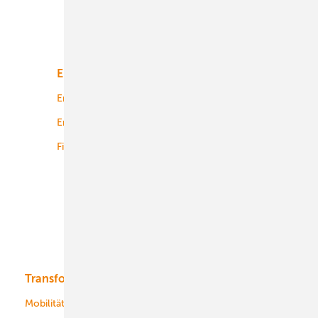
Unsere Themen
Energiemarkt
Technologie
Energierecht
Planung
Energiemärkte weltweit
Logistik
Finanzierung
Betrieb
Onshore-Wind
Offshore-Wind
Solar
Bioenergie
Transformation
Energieversorger
Service
Mobilität
Kommunen