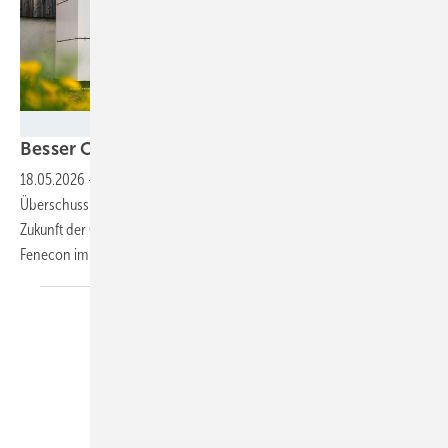
FENECON
Besser Co-Location als
Standalone-Speicher
18.05.2026
-
Made in Germany, Automotive-Batterien aus
Überschussproduktion, neue Cybersicherheitsvorgaben und die
Zukunft der Co-Location. Franz-Josef und Stefan Feilmeier von
Fenecon im
Interview.