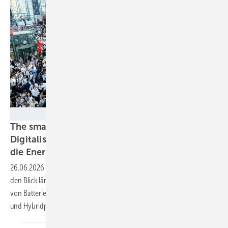
Solar Promotion GmbH
The smarter E Europe 2026: Speicher,
Digitalisierung und Systemintegration prägen
die
Energiewende
26.06.2026
-
Europas größte Energiefachmesse zeigte, dass der Markt
den Blick längst vom Einzelprodukt auf das Gesamtsystem richtet –
von Batteriespeichern über Erlösmanagement bis hin zu Sicherheit
und
Hybridprojekten.