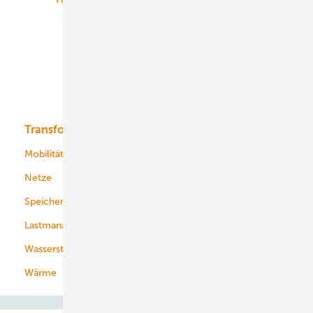
Onshore-Wind
Offshore-Wind
Solar
Bioenergie
Transformation
Energieversorger
Service
Mobilität
Kommunen
Netze
Stadtwerke
Speicher
Energiekonzerne
Lastmanagement
Wasserstoff
Wärme