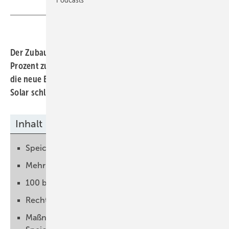
Der Zubau hat allein im ersten Quartal 2025 um etwa 16
Prozent zugelegt. Doch für einen weiteren Ausbau muss
die neue Bundesregierung dringend handeln. Der BSW-
Solar schlägt einige notwendige Maßnahmen vor.
Inhalt
Speicher baurechtlich privilegieren
Mehr Ökostrom ins Netz integrieren
100 bis 150 Gigawattstunden werden gebraucht
Rechtliche Rahmenbedingungen sind überholt
Maßnahmen zum beschleunigten