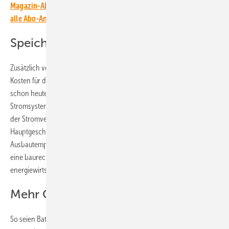
Magazin-Abonnent:innen. Sie haben noch kein Abo? Jetzt über
alle Abo-Angebote informieren und Wissensvorsprung sichern.
Speicher baurechtlich privilegieren
Zusätzlich vermeiden sie bei intelligenter Steuerung jede Menge
Kosten für den Ausbau der Stromnetze. „Batteriespeicher leisten
schon heute einen wichtigen Beitrag zur Stabilisierung des
Stromsystems und tragen erheblich zur Sicherheit und Verlässlichkeit
der Stromversorgung bei“, erklärt Carsten Körnig,
Hauptgeschäftsführer des BSW-Solar. „Jetzt heißt es, das
Ausbautempo bei Speichern weiter zu erhöhen, unter anderem durch
eine baurechtliche Privilegierung für Batteriespeicher und klare
energiewirtschaftliche Anreize“, sagt er.
Mehr Ökostrom ins Netz integrieren
So seien Batteriespeicher die beste Technologie, um Strom aus