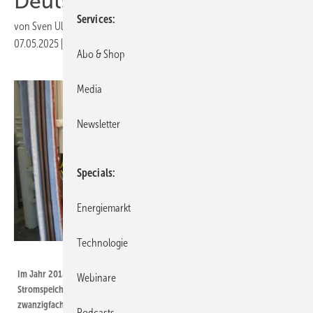
Deutschland installiert
Services
von
Sven Ullrich
07.05.2025
|
Druckvorschau
Abo & Shop
Media
Newsletter
Specials
Energiemarkt
Technologie
Velka Botička
Im Jahr 2018 haben die Handwerker den hunderttausendsten
Webinare
Stromspeicher installiert. In den letzten sieben Jahren kam die
zwanzigfache Anzahl hinzu.
Podcasts