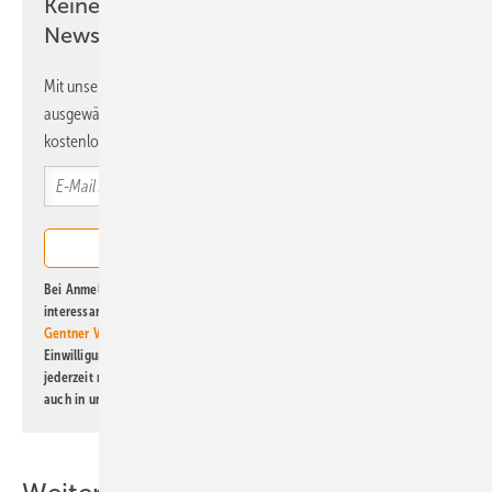
Keine Zeit? Kein Problem mit dem ERE
Newsletter!
Mit unserem Newsletter erhalten Sie regelmäßig von uns
ausgewählte Informationen und Neuigkeiten, gebündelt und
kostenlos direkt ins Postfach.
Bei Anmeldung zu diesem Newsletter bin ich damit einverstanden, über
interessante Verlags- und Online-Angebote
der Marken der Alfons W.
Gentner Verlag GmbH & Co. KG
informiert zu werden. Diese
Einwilligung kann ich jederzeit widerrufen und eine Abmeldung ist
jederzeit möglich. Informationen zum Umgang mit Daten finden Sie
auch in unserer
Datenschutzerklärung
.