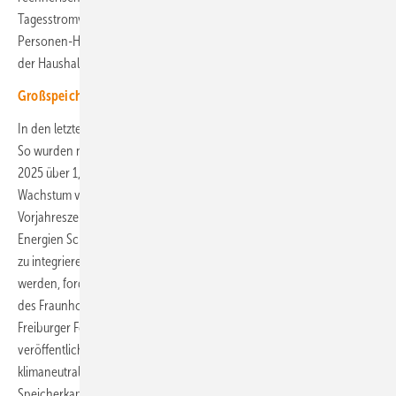
Tagesstromverbrauch von etwa zwei bis vier Millionen Zwei-
Personen-Haushalten in Deutschland, je nach Elektrifizierungsgrad
der Haushalte, zwischenzulagern.
Großspeicher stützt Netz direkt am Umspannwerk
In den letzten Jahren ist der Zubau zudem immer weiter gewachsen.
So wurden nach Schätzungen des BSW-Solar allein im ersten Quartal
2025 über 1,7 Gigawattstunden Speichervolumen hinzu – ein
Wachstum von rund 16 Prozent gegenüber dem Vergleich zum
Vorjahreszeitraum. Um mit dem weiteren Ausbau der erneuerbaren
Energien Schritt halten zu können und diese effizient ins Stromsystem
zu integrieren, müsse der Speicherausbau weiter beschleunigt
werden, fordert der Verband. Er beruft sich hier auf Berechnungen
des Fraunhofer-Instituts für Solare Energiesysteme (ISE). Die
Freiburger Forscher haben in einer im November 2024
veröffentlichten Studie zu Transformationsszenarien „Wege zu einem
klimaneutralen Energiesystem“ ausgerechnet, dass die
Speicherkapazität inklusive mobiler Batterien bis zum Jahr 2030 auf