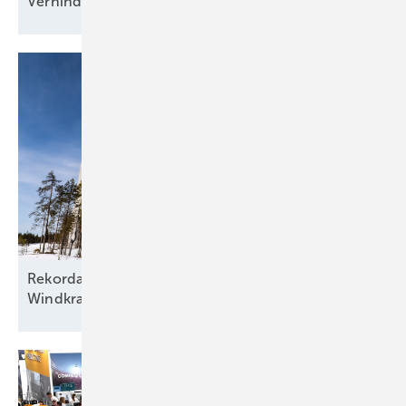
Verhinderung von
Resilienz"
Rekordausbau mit zehn aufgehenden Sternen am
Windkraftfirmament