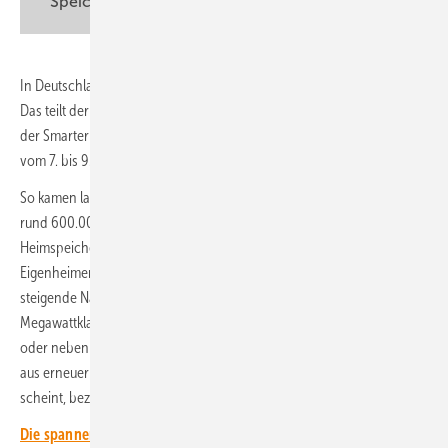
Speicherausbau
In Deutschland ging der zweimillionste Solarstromspeicher in Betrieb.
Das teilt der Bundesverband Solarwirtschaft (BSW-Solar) zum Start
der Smarter E Europe mit. Die größte europäische Energiemesse findet
vom 7. bis 9. Mai 2025 in München statt.
So kamen laut Angaben des Verbands allein im vergangenen Jahr
rund 600.000 neue Solarbatterien hinzu. Denn inzwischen zählt der
Heimspeicher bei der Installation von neuen Photovoltaikanlagen auf
Eigenheimen inzwischen zum Standard. Dazu kommt noch die jüngst
steigende Nachfrage, insbesondere nach Großspeichern der
Megawattklasse. Diese werden entweder als Standalone-Systeme
oder neben Solar- und Windparks errichtet. Sie ermöglichen es, Strom
aus erneuerbaren Energien auch dann zu nutzen, wenn keine Sonne
scheint, beziehungsweise kein Wind weht.
Die spannendsten Artikel, Grafiken und Dossiers erhalten unsere