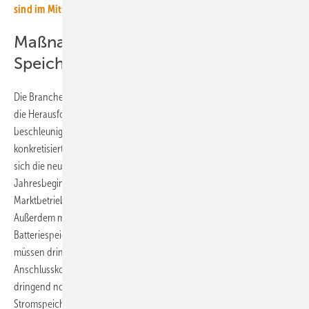
sind im Mittel zu 73 Prozent autark
Maßnahmen zum beschleunigten
Speicherausbau
Die Branchenvertreter begrüßen, dass die neue Regierungskoalition
die Herausforderungen erkannt hat und den Speicherausbau
beschleunigen will. Doch blieben die Vorhaben vage. Deshalb
konkretisiert der BSW-Solar die jetzt notwendigen Schritte. So sollte
sich die neue Bundesregierung unverzüglich darum kümmern, den zu
Jahresbeginn im Stromspitzengesetz beschlossenen flexiblen
Marktbetrieb von Batteriespeichern anwendbar zu machen.
Außerdem müsse die baurechtliche Privilegierung von
Batteriespeichern muss schnell in Kraft gesetzt werden. Zudem
müssen dringend die Anschlussbedingungen, Netzentgelte und
Anschlusskosten vereinfacht und reduziert werden. Nur so kann der
dringend notwendige netz- und systemdienliche Ausbau von
Stromspeichern schnell vorankommen.