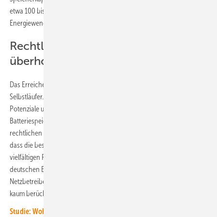
etwa 100 bis 150 Gigawattstunden anwachsen müsste, um die
Energiewende zu stemmen.
Rechtliche Rahmenbedingungen sind
überholt
Das Erreichen dieser Ziele ist nach Ansicht des BSW-Solar kein
Selbstläufer. Er verweist darauf, dass die Umsetzung der technischen
Potenziale und wirtschaftlichen Geschäftsmodelle von
Batteriespeichern derzeit noch viel zu oft an den überholten
rechtlichen Rahmenbedingungen scheitere. Der Verband kritisiert,
dass die besondere Rolle der Speicher im Stromsystem und ihre
vielfältigen Funktionen in einem dynamischen Stromsystem bisher im
deutschen Energierecht und den Anschlussbedingungen der
Netzbetreiber, wie auch in der Regulatorik der Bundesnetzagentur,
kaum berücksichtigt werden.
Studie: Wohngebäude mit PV-Batteriesystem und Elektroauto