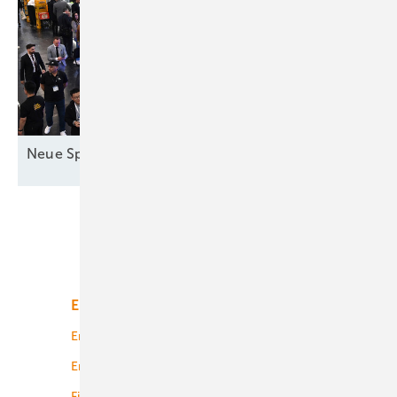
Neue Speicher in
München
Unsere Themen
Energiemarkt
Technologie
Energierecht
Planung
Energiemärkte weltweit
Logistik
Finanzierung
Betrieb