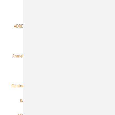
Abo- & Leserservice
ADRESSBUCH der WIND- und SOLARENERGIE
AGB
Alle Inhalte chronologisch
Anmelden
Anmeldung & Registrierung
Datenschutz
E-Paper
ERNEUERBARE ENERGIEN abonnieren
Gentner Energy Media
Gentner Verlag
Impressum
Karriere bei Gentner
Team
Mediaservice