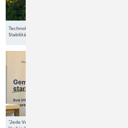
Technologieoffenheit und Praxisnähe für
Stabilität
"Jede Verzögerung ist ein Beitrag zur