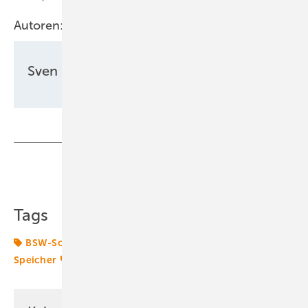
Autoren:
Sven Ullrich
Teilen
Link kopieren
Tags
BSW-Solar
Batteriespeicher
Deutschland
Speicher
Stromspeicher
Transformation
Zubau