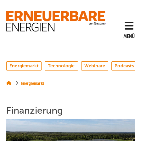
Springe
Springe
Springe
auf
auf
auf
Hauptinhalt
Hauptmenü
SiteSearch
MENÜ
Energiemarkt
Technologie
Webinare
Podcasts
Energiemarkt
Finanzierung