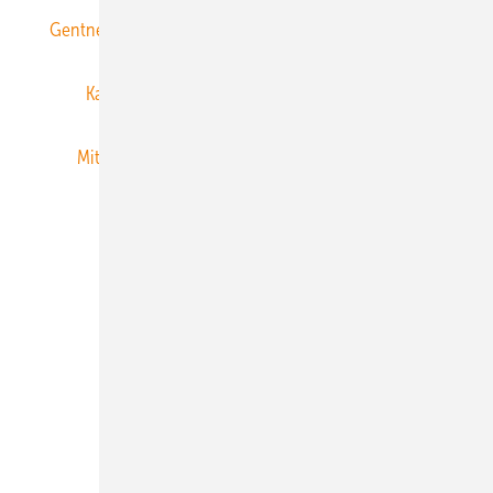
Gentner Energy Media
Gentner Verlag
Impressum
Karriere bei Gentner
Team
Mediaservice
Mitgliedschaften und Engagement
Newsletter
Privacy Manager
RSS-Feed
Veranstaltungen / Webinare
© 2026 ERNEUERBARE ENERGIEN