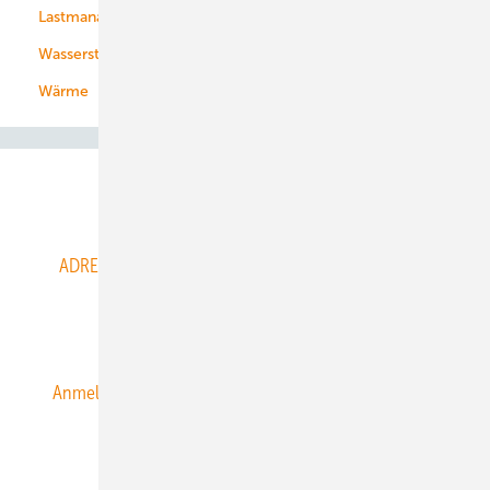
Lastmanagement
Wasserstoff
Wärme
Abo- & Leserservice
ADRESSBUCH der WIND- und SOLARENERGIE
AGB
Alle Inhalte chronologisch
Anmelden
Anmeldung & Registrierung
Datenschutz
E-Paper
ERNEUERBARE ENERGIEN abonnieren