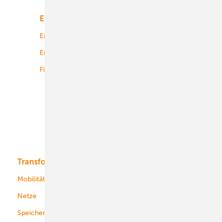
Energiemarkt
Technologie
Energierecht
Planung
Energiemärkte weltweit
Logistik
Finanzierung
Betrieb
Onshore-Wind
Offshore-Wind
Solar
Bioenergie
Transformation
Energieversorger
Service
Mobilität
Kommunen
Netze
Stadtwerke
Speicher
Energiekonzerne