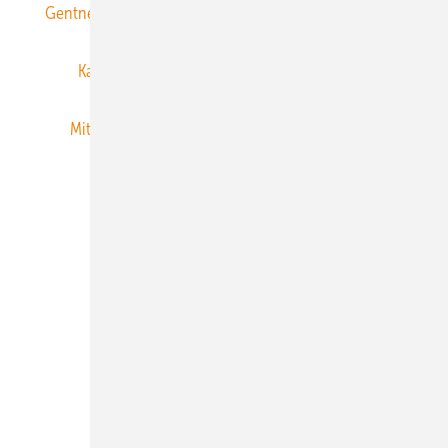
Gentner Energy Media
Gentner Verlag
Impressum
Karriere bei Gentner
Team
Mediaservice
Mitgliedschaften und Engagement
Newsletter
Privacy Manager
RSS-Feed
Veranstaltungen / Webinare
© 2026 ERNEUERBARE ENERGIEN