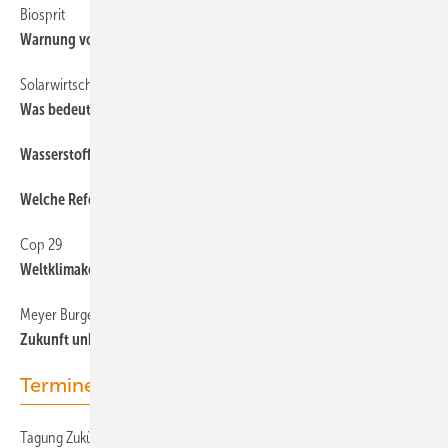
Biosprit
Warnung vor unklarem Recht
Solarwirtschaft
Was bedeutet der Bruch der Ampel für PV?
Wasserstoff-Verband ersetzt Diwald
Welche Reformen noch?
Cop 29
Weltklimakonferenz bleibt bei Abkehr von fossiler Erzeugung
Meyer Burger
Zukunft unklar nach Kundenkündigung
Termine & Veranstaltungen
Tagung Zukünftige Stromnetze