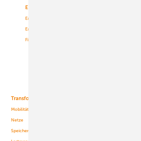
Energiemarkt
Technologie
Energierecht
Planung
Energiemärkte weltweit
Logistik
Finanzierung
Betrieb
Onshore-Wind
Offshore-Wind
Solar
Bioenergie
Transformation
Energieversorger
Service
Mobilität
Kommunen
Netze
Stadtwerke
Speicher
Energiekonzerne