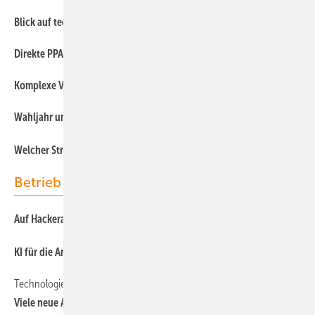
Blick auf technische und gesellschaftliche Antworten
Direkte PPAs – Mehrwert für Wind- und Solarparkbetreiber
K omplexe Variante, die tief im Strommarkt verankert ist
Wahljahr und Chancenplus
We lche r Strom wird günstiger?
Betrieb
Auf Hackerangriffe vorbereitet sein
KI für die Analyse großer Mengen an Betriebsdaten
Technologie
Viele neue Aufgaben für Betriebsführer