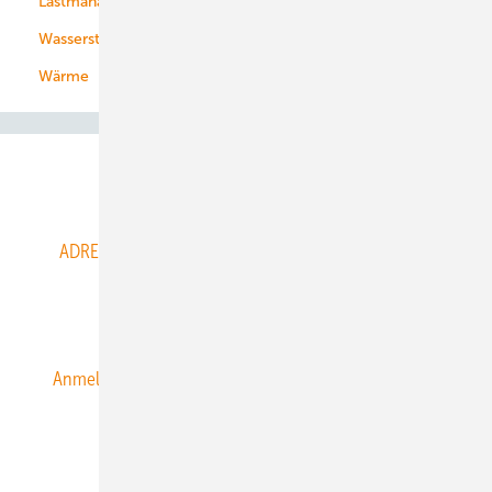
Lastmanagement
Wasserstoff
Wärme
Abo- & Leserservice
ADRESSBUCH der WIND- und SOLARENERGIE
AGB
Alle Inhalte chronologisch
Anmelden
Anmeldung & Registrierung
Datenschutz
E-Paper
ERNEUERBARE ENERGIEN abonnieren