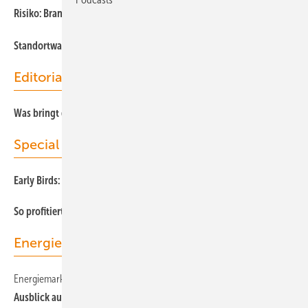
Risiko: Brandschutz beim Nachrüsten auf dem Bestand
Standortwahl im digitalen Zeitalter
Editorial
Was bringt das neue Jahr?
Special
Early Birds: PPAs in der Probe
So profitiert Wind von KI und automatisierten Prozessen
Energiemärkte weltweit
Energiemarkt
Ausblick auf Erneuerbare im Jahr 2025