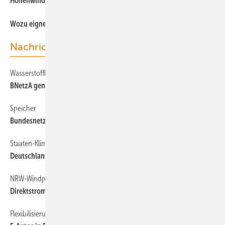
Höhenwind, Wärme und H
2
Wozu eignen sich die Wasserstoffderivate?
Nachrichten
Wasserstoffkernnetz
BNetzA genehmigt H
-Lebensadern
2
Speicher
Bundesnetzagentur hält an Baukostenzuschüssen fest
Staaten-KlimaRanking
Deutschland zurück auf 16
NRW-Windpark
Direktstrom fürs Walzwerk
Flexibilisierung und E-Mobilität