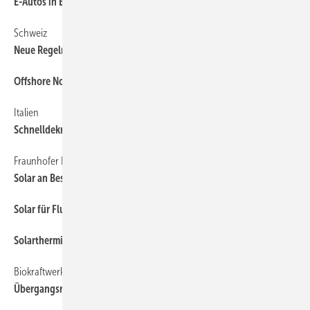
E-Autos in Bayern ersetzen 19 AKW
Schweiz
Neue Regeln für Photovoltaik
Offshore Nordwest
Italien
Schnelldekret für Zubau 2025
Fraunhofer ISE
Solar an Bestandsgebäuden soll unsichtbar sein
Solar für Flughäfen
Solarthermie im Härtetest
Biokraftwerke
Übergangsregel Flexibilisierung