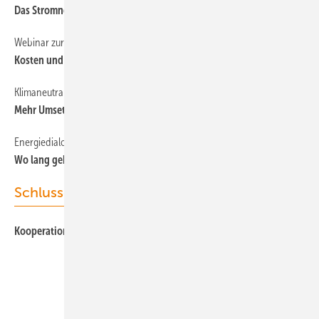
Das Stromnetz von morgen
Webinar zur Finanzierung von EE-projekten
Kosten und Erlöse im Blick
Klimaneutrale Kommunen
Mehr Umsetzen
Energiedialog 2025
Wo lang geht es 2025?
Schlussgedanke
Kooperation der Datenpfadfinder an den langen Rotorblättern
Unsere Themen