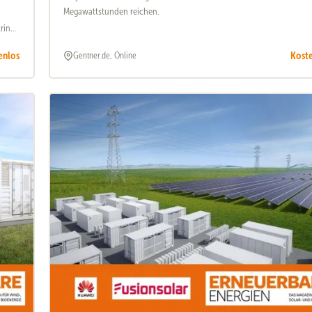
Megawattstunden reichen.
ring
nnen
enlos
Kost
Gentner.de, Online
r.