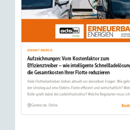
ZUKUNFT ENERGIE
Aufzeichnungen: Vom Kostenfaktor zum
Effizienztreiber – wie intelligente Schnellladelösu
die Gesamtkosten Ihrer Flotte reduzieren
Viele Flottenbetreiber stehen aktuell vor denselben Fragen: Wie geli
der Umstieg auf eine Elektro-Flotte effizient und wirtschaftlich? We
Rolle spielt dabei die Ladeinfrastruktur? Welche Regularien muss ich
beachten, von welchen Subventionen kann ich profitieren?
Kost
Gentner.de, Online