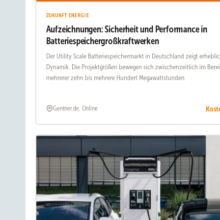
ZUKUNFT ENERGIE
Aufzeichnungen: Sicherheit und Performance in
Batteriespeichergroßkraftwerken
Der Utility Scale Batteriespeichermarkt in Deutschland zeigt erhebli
Dynamik. Die Projektgrößen bewegen sich zwischenzeitlich im Bere
mehrerer zehn bis mehrere Hundert Megawattstunden.
Kost
Gentner.de, Online