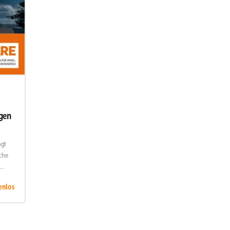
ngen
ngt
lche
enlos