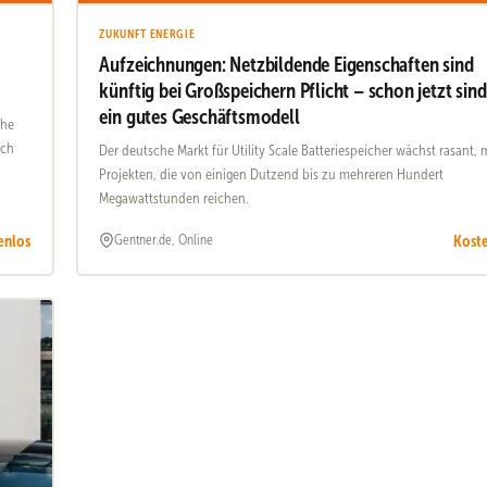
ZUKUNFT ENERGIE
Aufzeichnungen: Netzbildende Eigenschaften sind
künftig bei Großspeichern Pflicht – schon jetzt sind
ein gutes Geschäftsmodell
che
ich
Der deutsche Markt für Utility Scale Batteriespeicher wächst rasant, 
Projekten, die von einigen Dutzend bis zu mehreren Hundert
Megawattstunden reichen.
enlos
Kost
Gentner.de, Online