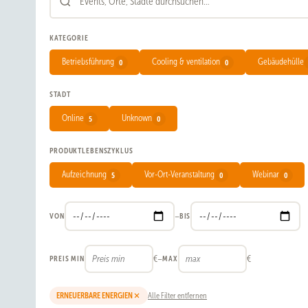
Veranstaltungen
gefunden
KATEGORIE
Betriebsführung
Cooling & ventilation
Gebäudehülle
0
0
STADT
Online
Unknown
5
0
PRODUKTLEBENSZYKLUS
Aufzeichnung
Vor-Ort-Veranstaltung
Webinar
5
0
0
–
VON
BIS
€
–
€
PREIS MIN
MAX
ERNEUERBARE ENERGIEN
Alle Filter entfernen