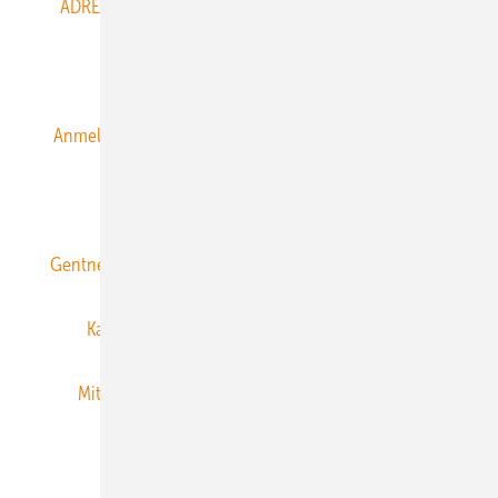
ADRESSBUCH der WIND- und SOLARENERGIE
AGB
Alle Inhalte chronologisch
Anmelden
Anmeldung & Registrierung
Datenschutz
E-Paper
ERNEUERBARE ENERGIEN abonnieren
Gentner Energy Media
Gentner Verlag
Impressum
Karriere bei Gentner
Team
Mediaservice
Mitgliedschaften und Engagement
Newsletter
Privacy Manager
RSS-Feed