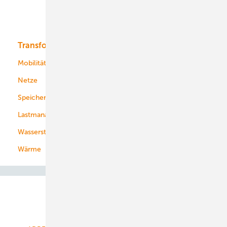
Solar
Bioenergie
Transformation
Energieversorger
Service
Mobilität
Kommunen
Netze
Stadtwerke
Speicher
Energiekonzerne
Lastmanagement
Wasserstoff
Wärme
Abo- & Leserservice