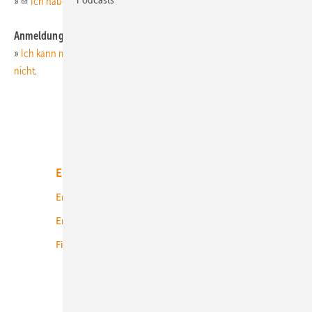
»
Ich
habe ein/mehrere Heft(e) nicht/beschädigt erhalten.
Anmeldung / Login als Abonnent
»
Ich kann mich nicht einloggen oder ich finde meine Kundennummer
nicht
.
Unsere Themen
Energiemarkt
Technologie
Energierecht
Planung
Energiemärkte weltweit
Logistik
Finanzierung
Betrieb
Onshore-Wind
Offshore-Wind