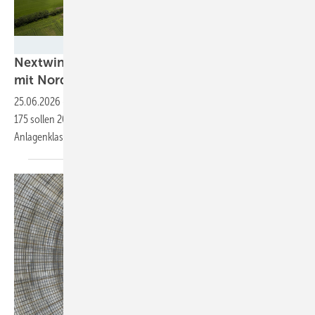
Nordex SE / Ulrich Merttens
Nextwind bestellt 112-Megawatt-Repowering
mit
Nordex-Turbinen
25.06.2026
-
16 Anlagen des bis zu 7,3 Megawatt leistenden Typs N-
175 sollen 2028 als neuer Windpark Altmark ans Netz. Die neue
Anlagenklasse setzt sich
durch.