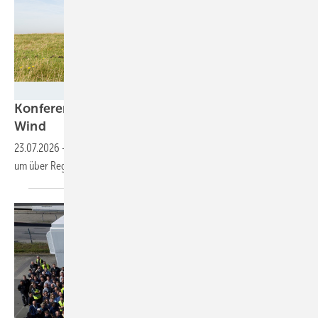
©Kruwt - stock.adobe.com
Konferenz Windwert: Mehr Wertschöpfung aus
Wind
23.07.2026
-
Die Windbranche trifft sich am 25. August 2026 in Kiel,
um über Regionalpläne, Finanzierung und mehr zu
diskutieren.