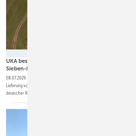
Ulrich Mertens - Nordex
UKA bestellt bei Nordex 100
Sieben-Megawatt-Turbinen
08.07.2026
-
Nach dem bis 2025 gültigen Rahmenvertrag zur
Lieferung von 1.000 Megawatt (MW) gehen die Partner nun den Bau
deutscher Windparks mit 700 MW
an.