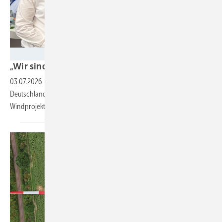
Nicole Weinhold
„Wir sind bei den Grenzkosten
angekommen"
03.07.2026
-
Thomas Winkler, Geschäftsführer VSB Neue Energien
Deutschland GmbH, über den wirtschaftlichen Druck auf die
Windprojektierung in
Deutschland