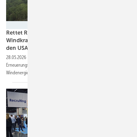
Stadtwerke Osnabrück
Rettet Repowering-Schwenk den EU-
Windkraftkurs und die KI-Stromversorgung in
den
USA?
28.05.2026
-
Studie: Durch eine konsequente Windpark-
Erneuerungskampagne ließen sich die 2030-Ziele des
Windenergieausbaus in Europa und USA noch
erreichen.