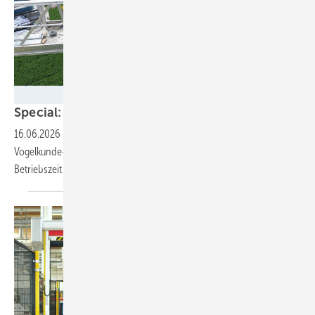
Biome Renewables
Special: Die
Windernte-Verbesserer
16.06.2026
-
Ob präzise Schallmessung, bessere Aerodynamik,
Vogelkunde-KI oder feinfühlige Rotorblattbolzen: Wie Technik mehr
Betriebszeit schenkt, und wer die Innovationen
vorantreibt.