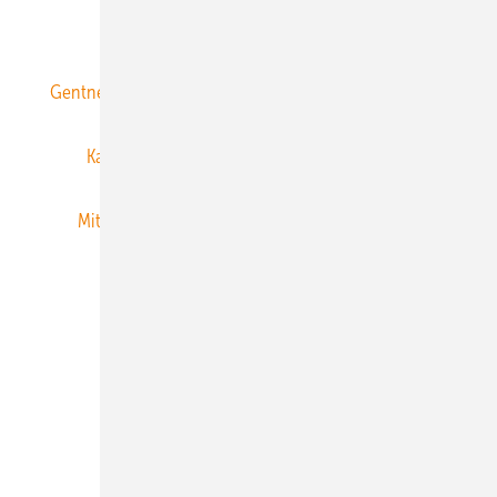
ERNEUERBARE ENERGIEN abonnieren
Gentner Energy Media
Gentner Verlag
Impressum
Karriere bei Gentner
Team
Mediaservice
Mitgliedschaften und Engagement
Newsletter
Privacy Manager
RSS-Feed
Veranstaltungen / Webinare
© 2026 ERNEUERBARE ENERGIEN