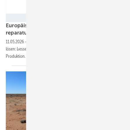
RES-T
Europäisches Forschungsprojekt entwickelt
reparaturfähige
Rotorblätter
11.05.2026
-
Das modulare Design soll gleich mehrere Probleme
lösen: besseres Recycling, längere Lebensdauer und automatisierte
Produktion.