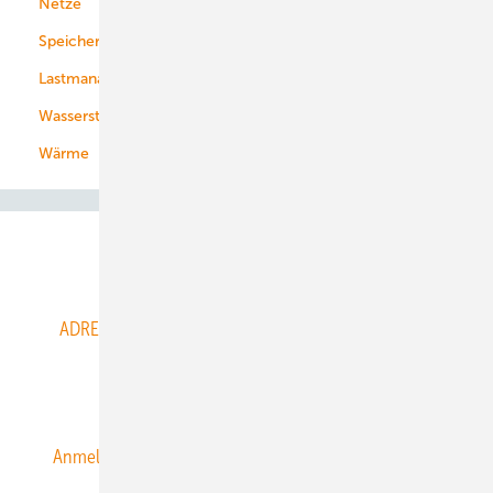
Netze
Stadtwerke
Speicher
Energiekonzerne
Lastmanagement
Wasserstoff
Wärme
Abo- & Leserservice
ADRESSBUCH der WIND- und SOLARENERGIE
AGB
Alle Inhalte chronologisch
Anmelden
Anmeldung & Registrierung
Datenschutz
E-Paper