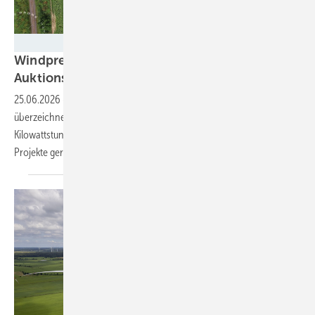
BayWa r.e.
Windpreis stürzt auf Rekordtief –
Auktionserfolg wird für Projektierer zum
Risiko
25.06.2026
-
Die Ausschreibung für Wind an Land ist mehr als doppelt
überzeichnet, die Vergütung fällt auf nur noch 5,06 Cent pro
Kilowattstunde. Der Wettbewerb funktioniert – doch immer mehr
Projekte geraten an die Grenze der
Wirtschaftlichkeit.