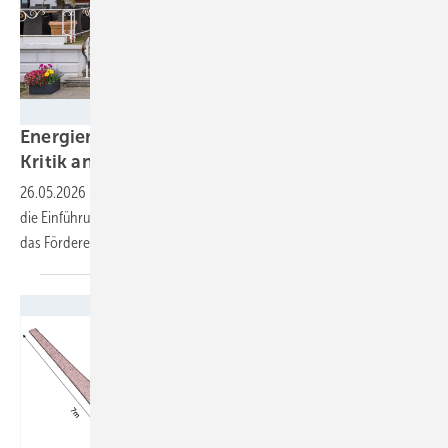
NMU/Martin Pohl
Energieminister der Länder üben deutliche
Kritik an Katherina
Reiche
26.05.2026
-
Bei ihrer Konferenz auf Norderney lehnten die Länder
die Einführung von Netzengpassgebieten ebenso einstimmig ab, wie
das Förderende für private
PV-Anlagen.