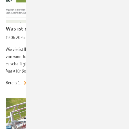
Was ist mein Windpark
wert?
19.06.2026
-
Erneuerbare Energien bei Google bevorzugen
Wie viel ist Ihr Windpark heute wert? Das neue Wertermittlungs-Tool
von wind-turbine.com liefert nicht nur belastbare Wertindikationen –
es schafft gleichzeitig einen einzigartigen Einblick in den deutschen
Markt für Bestandsanlagen und Windparks.
Bereits
1...