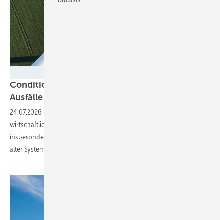
Nigel - stock.adobe.com
Condition Monitoring: Wie Windparkbetreiber
Ausfälle früher erkennen
können
24.07.2026
-
Ein neues CMS von Bachmann zielt auf eine
wirtschaftliche Zustandsüberwachung des Antriebsstrangs –
insbesondere für heterogene Bestandsflotten und den Austausch
alter
Systeme.