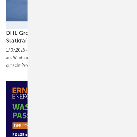
Statkraft
DHL Group schließt erstes Onshore-PPA mit
Statkraft
17.07.2026
-
Das Logistikunternehmen bezieht über zehn Jahre Strom
aus Windpark Sollwitt-Pobüll in Schleswig-Holstein und will damit
gut acht Prozent des aktuellen Strombedarfs
decken.