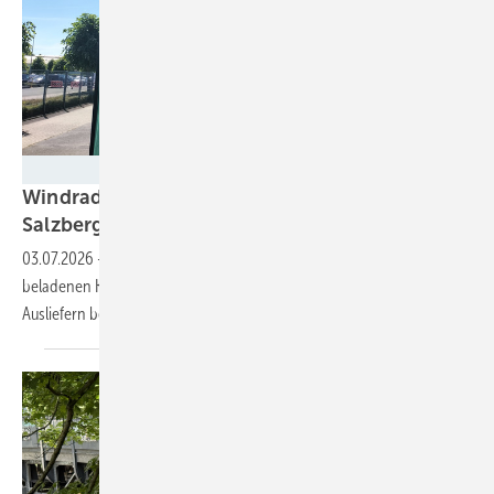
Tilman Weber
Windradbauer feiert Fertigungsmarke in
Salzbergen und sagt 6,5-MW-Typ
an
03.07.2026
-
Mit einem zur Fahrt in einen Bürgerwindpark frisch
beladenen Konvoi hat das deutsche GE-Werk sein 25. Gigawatt zum
Ausliefern
bereitgestellt.