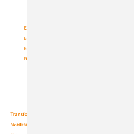
Unsere Themen
Energiemarkt
Technologie
Energierecht
Planung
Energiemärkte weltweit
Logistik
Finanzierung
Betrieb
Onshore-Wind
Offshore-Wind
Solar
Bioenergie
Transformation
Energieversorger
Service
Mobilität
Kommunen