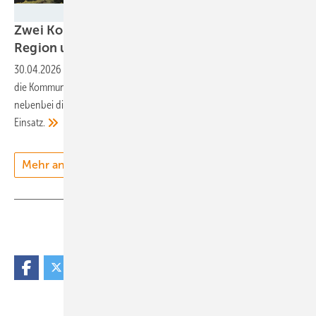
Münch Energie
Zwei Kommunen zeigen, wie Windkraft die
Region unterstützen
kann
30.04.2026
-
Ein Windpark entsteht fast ohne finanziellen Vorteil für
die Kommune? Zwei Städte nehmen das nicht hin und erhöhen
nebenbei die Akzeptanz. Bayerns „Windkümmerer“ kamen zum
Einsatz.
Mehr anzeigen
Teilen
Link kopieren