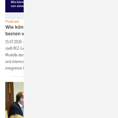
GEM
Podcast
Wie können Bürgerinnen und Bürger am
besten von einem Windpark
profitieren?
15.07.2026
-
In dieser Podcast-Folge von „Was jetzt passieren muss“
stellt REZ-Geschäftsführer Walter Delabar Möglichkeiten vor, welche
Modelle der Beteiligung es gibt und wie Planer am besten Anwohner
und interessierte Bürgerinnen und Bürger an Windparkerlösen
integrieren
können.