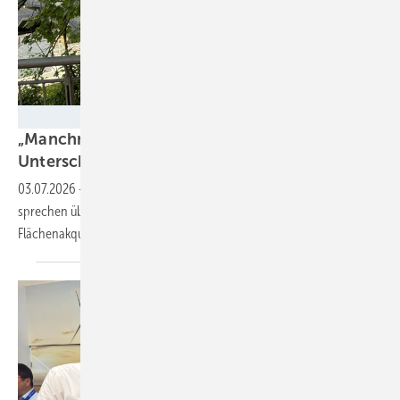
Nicole Weinhold
„Manchmal hängt alles an einer einzigen
Unterschrift“
03.07.2026
-
Johanna und Martin Schultz von der Firma Zukunft Wind
sprechen über Vertrauen, Psychologie und den Wert externer
Flächenakquise in der
Windkraft.