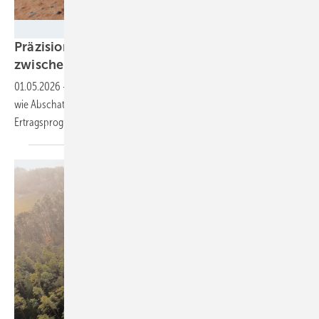
GEO-NET
Präzision und Komplexität: Windgutachten
zwischen Klimawandel und
Windklau
01.05.2026
-
Neue Rahmenbedingungen und physikalische Effekte
wie Abschattung und Klimawandel wirken sich auf die wichtige
Ertragsprognosen
aus.