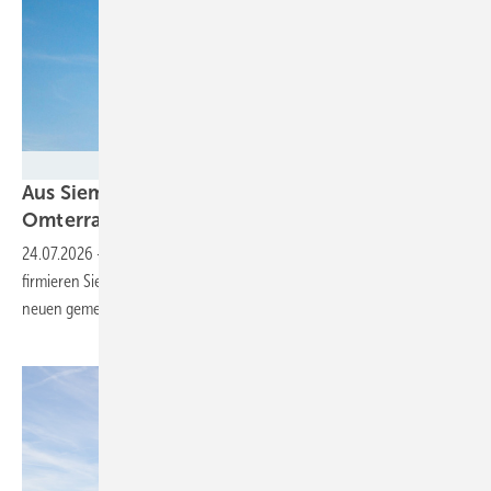
Siemens Energy
Aus Siemens Gamesa Renewable Energy wird
Omterra
24.07.2026
-
Sechs Jahre nach der Trennung vom Siemens-Konzern
firmieren Siemens Energy und Siemens Gamesa künftig unter einem
neuen gemeinsamen
Namen.