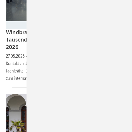
WindEnergy Hamburg
Windbranche sucht dringend Nachwuchs:
Tausende Jobs bei der Windenergy Hamburg
2026
27.05.2026
-
Mit kostenfreiem Eintritt, Recruiting Days und direktem
Kontakt zu Unternehmen will die Windenergy Hamburg junge
Fachkräfte für die Energiewende gewinnen – vom Technikberuf bis
zum internationalen
Projektmanagement.