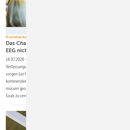
Bundesregierung/Steffen Kugler
Kommentar
Das Chaos beim Heizungsgesetz darf sich beim
EEG nicht
wiederholen
14.07.2026
-
Gestoppte Förderung und Zweifel an der
Verfassungskonformität des Gebäudemodernisierungsgesetzes
sorgen bei Hausbesitzern und Handwerkern für Verunsicherung. Die
kommenden Reformen des EEG und des Wind-auf-See-Gesetzes
müssen geordneter ablaufen, um einen Ausbaustopp bei Wind und
Soalr zu
vermeiden.