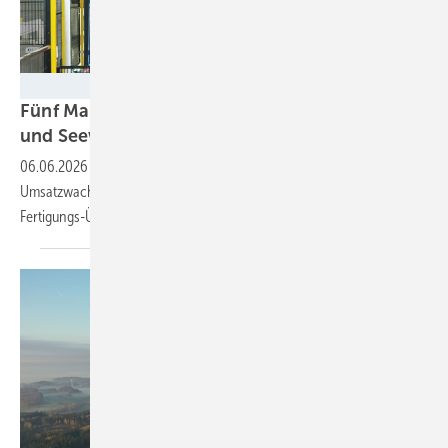
industrieblick - stock.adobe.com
Fünf Mal mehr als bestellt: Was Werke für PV
und Seewind liefern
könnten
06.06.2026
-
Die Exporte an Energiewendetechnik nahmen jüngstem
Umsatzwachstum zufolge wieder zu. In allen Bereichen gibt es große
Fertigungs-Überkapazitäten.