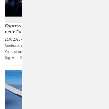
GE Vernova
Cypress-Windturbinen: „Wir führen jedes Jahr
neue Funktionen mit Mehrwert
ein“
23.07.2026
-
Marcas Breatnach und Dimitri Schneider, Verkaufsleiter
Nordeuropa und Leiter des Werkstandorts Salzbergen von GE
Vernova Wind, über Strategien nach 25 von hier ausgelieferten
Gigawatt.