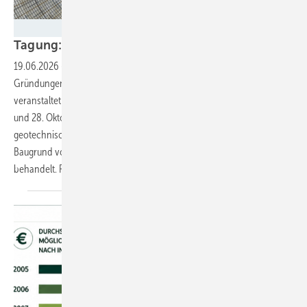
ABO Energy
Tagung: Forum Baugrund und
Windenergie
19.06.2026
-
Baugrunderkundung, Baugrundverbesserung und
Gründungen für Windenergieanlagen: Das Haus der Technik
veranstaltet die hybrid geführte Tagung – in Essen und online am 27.
und 28. Oktober, die eine sach- und fachgerechte Ausführung der
geotechnischen Standorterkundung und Gründungsberatung für den
Baugrund von Windenergieanlagen und deren Zuwegungen
behandelt. Frühbucherrabbat gibt es bis 31.
Juli.