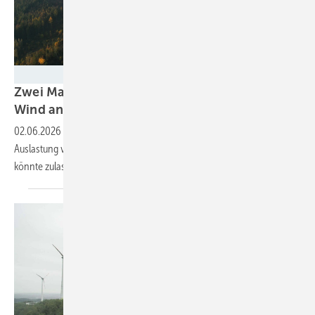
Joachim Wierlemann
Zwei Maßnahmen für mehr Volllaststunden
Wind an
Land
02.06.2026
-
Der LEE NRW präsentiert anhand einer Studie, wie die
Auslastung von Windparks und Netz erhöht werden kann. Doch das
könnte zulasten der Erträge
gehen.