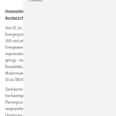
Innovative Netzlösungen treffen auf persönlichen
Austausch – mit Fußballlegende Ulf Kirsten als Gast
Vom 12. bis 14. November 2025 präsentiert sich die WT
Energiesysteme GmbH auf den Windenergietagen in Potsdam (Stand
144) und zeigt, wie moderne Umspannwerke mit System die
Energiewende voranbringen. Angesichts der wachsenden Zahl
regenerativer Erzeuger sind neue Strukturen in der Energieverteilung
gefragt – hier setzt das Unternehmen mit maßgeschneiderten
Komplettlösungen an: ** Planung, Bau, Wartung und
Modernisierung** von Umspannwerken und Netzeinspeisungen von
10 bis 380 kV kommen bei WT Energiesysteme aus einer Hand.
Dank kurzer Bauzeiten, innovativer Schaltschranksysteme und
hochwertiger Komponenten profitieren Kundinnen und Kunden von
Planungssicherheit, Flexibilität und Herstellerunabhängigkeit. Das
eingespielte Team steht für reibungslose Abläufe und erfolgreiche
Umsetzung – vom ersten Konzept bis zur schlüsselfertigen Anlage.