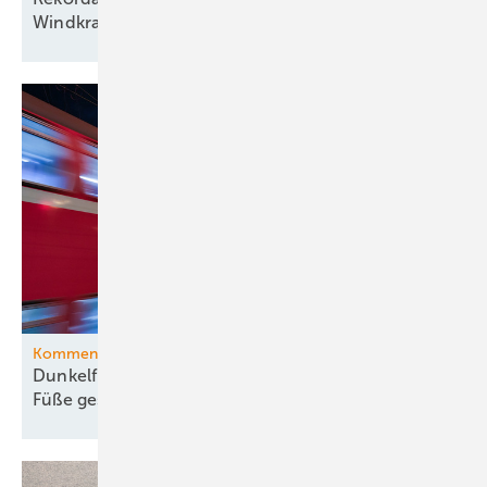
Windkraftfirmament
Kommentar
Dunkelflaute-Debatte gehört vom Kopf auf die
Füße
gestellt