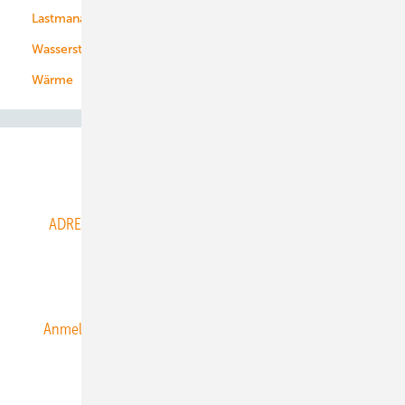
Lastmanagement
Wasserstoff
Wärme
Abo- & Leserservice
ADRESSBUCH der WIND- und SOLARENERGIE
AGB
Alle Inhalte chronologisch
Anmelden
Anmeldung & Registrierung
Datenschutz
E-Paper
ERNEUERBARE ENERGIEN abonnieren