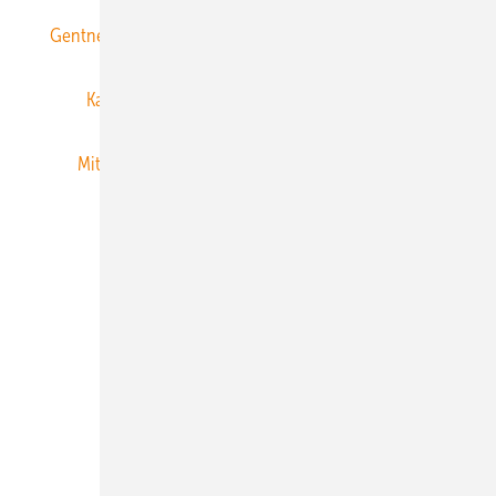
Gentner Energy Media
Gentner Verlag
Impressum
Karriere bei Gentner
Team
Mediaservice
Mitgliedschaften und Engagement
Newsletter
Privacy Manager
RSS-Feed
Veranstaltungen / Webinare
© 2026 ERNEUERBARE ENERGIEN