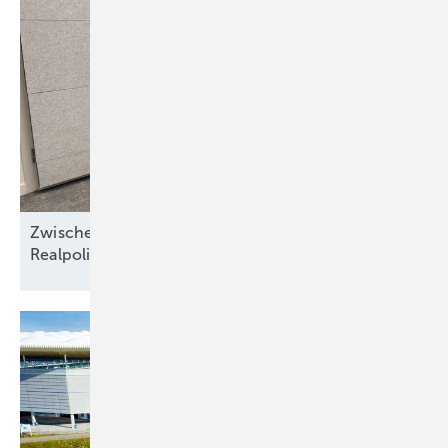
Zwischen Nordseewind und Berliner
Realpolitik