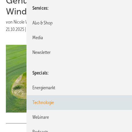
Genuss auf den
Services
Windenergietagen
von
Nicole Weinhold
Abo & Shop
21.10.2025
|
Druckvorschau
Media
Newsletter
Specials
Energiemarkt
Technologie
Webinare
WT Energiesysteme GmbH
Podcasts