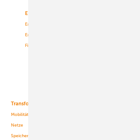
Energiemarkt
Technologie
Energierecht
Planung
Energiemärkte weltweit
Logistik
Finanzierung
Betrieb
Onshore-Wind
Offshore-Wind
Solar
Bioenergie
Transformation
Energieversorger
Service
Mobilität
Kommunen
Netze
Stadtwerke
Speicher
Energiekonzerne