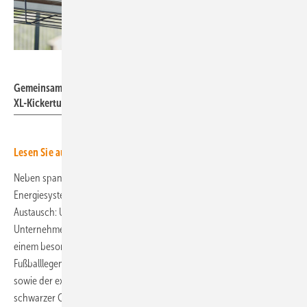
Schwatte
Gemeinsam mit Fußballlegende Ulf Kirsten erwartet die Gäste ein
XL-Kickerturnier sowie der exklusive „Schwatte Gin Tonic“
Lesen Sie auch etwas zur Energiewende mit Stecker
Neben spannenden Einblicken in ihre Projekte bietet WT
Energiesysteme in Potsdam auch Gelegenheit zum persönlichen
Austausch: Unter dem Motto „Energie trifft auf Genuss“ lädt das
Unternehmen am Donnerstag, 13. November 2025, ab 18.30 Uhr zu
einem besonderen Abend im Forum 12 (EG) ein. Gemeinsam mit
Fußballlegende Ulf Kirsten erwartet die Gäste ein XL-Kickerturnier
sowie der exklusive „Schwatte Gin Tonic“ – ein regional produzierter
schwarzer Gin mit sozialem Mehrwert. Für jede 9.999. verkaufte