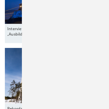
Interview zu Jobs in der Windbranche:
„Ausbildungsquote niedriger als
Krankenstand“
Rekordausbau mit zehn aufgehenden Sternen am