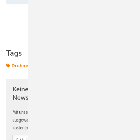
Teilen
Link kopieren
Tags
Drohnen
Windenergie
onshore-wind
Keine Zeit? Kein Problem mit dem ERE
Newsletter!
Mit unserem Newsletter erhalten Sie regelmäßig von uns
ausgewählte Informationen und Neuigkeiten, gebündelt und
kostenlos direkt ins Postfach.