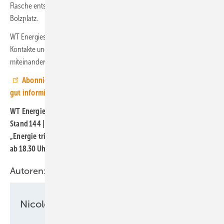
Flasche entsteht in Kooperation mit der Kirsten-Stiftung ein neuer
Bolzplatz.
WT Energiesysteme freut sich auf inspirierende Gespräche, neue
Kontakte und einen Abend, an dem Energie, Technik und Genuss
miteinander verschmelzen.
Abonnieren Sie doch unseren Youtube-Kanal, dann sind Sie
gut informiert.
WT Energiesysteme GmbH
Stand 144 | Windenergietage Potsdam | 12.–14. November 2025
„Energie trifft auf Genuss“ – Donnerstag, 13. November 2025,
ab 18.30 Uhr, Forum 12 EG
Autoren:
Nicole Weinhold