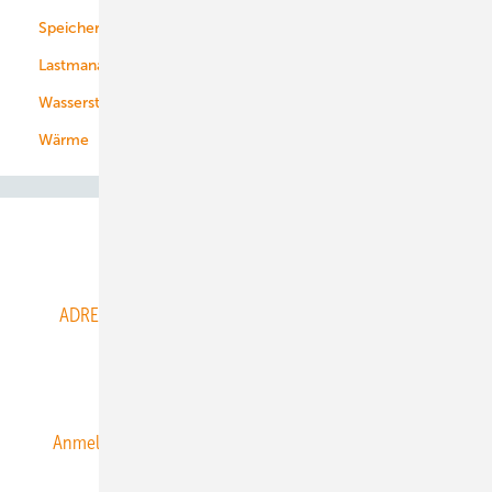
Speicher
Energiekonzerne
Lastmanagement
Wasserstoff
Wärme
Abo- & Leserservice
ADRESSBUCH der WIND- und SOLARENERGIE
AGB
Alle Inhalte chronologisch
Anmelden
Anmeldung & Registrierung
Datenschutz
E-Paper