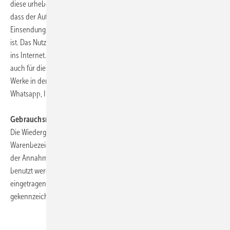
diese urheberrechtlich schützenswert sind. Der Verlag setzt voraus,
dass der Autor Inhaber der Urheber- und Verwertungsrechte der
Einsendung, inkl. event. eingesandter Abbildungen und Tabellen usw.
ist. Das Nutzungsrecht umfasst ein mögliches Einstellen der Beiträge
ins Internet. Bis auf Widerruf (
socialmedia@gentner.de
) gilt dies
auch für die Verwendung von Bildern, Graphiken sowie audiovisueller
Werke in den Social Media-Kanälen Facebook, TikTok, LinkedIn,
Whatsapp, Instagram, Twitter und YouTube.
Gebrauchsnamen:
Die Wiedergabe von Gebrauchsnamen, Handelsnamen,
Warenbezeichnungen und dgl. auf dieser Website berechtigt nicht zu
der Annahme, dass solche Namen ohne weiteres von jedermann
benutzt werden dürfen; oft handelt es sich um gesetzlich geschützte
eingetragene Warenzeichen, auch wenn sie nicht als solche
gekennzeichnet sind.