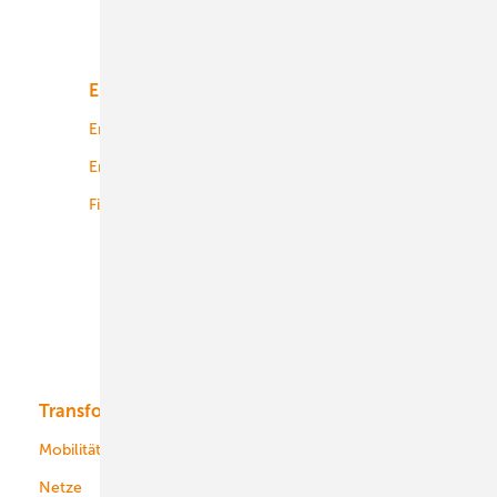
Unsere Themen
Energiemarkt
Technologie
Energierecht
Planung
Energiemärkte weltweit
Logistik
Finanzierung
Betrieb
Onshore-Wind
Offshore-Wind
Solar
Bioenergie
Transformation
Energieversorger
Service
Mobilität
Kommunen
Netze
Stadtwerke