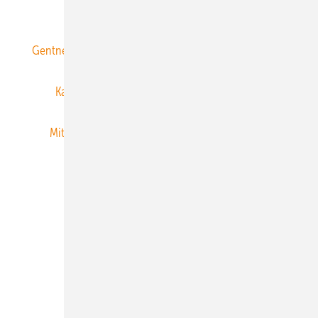
ERNEUERBARE ENERGIEN abonnieren
Gentner Energy Media
Gentner Verlag
Impressum
Karriere bei Gentner
Team
Mediaservice
Mitgliedschaften und Engagement
Newsletter
Privacy Manager
RSS-Feed
Veranstaltungen / Webinare
© 2026 ERNEUERBARE ENERGIEN