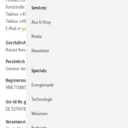
Forststraße 131, 70193 Stuttgart
Services
Telefon: +49 (0) 711/ 6 36 72-0
Telefax: +49 (0) 711/ 6 36 72-747
Abo & Shop
E-Mail:
gentner@gentner.de
Media
Geschäftsführer:
Robert Reisch
Newsletter
Persönlich haftende Gesellschafterin:
Gentner Verlag GmbH
Specials
Registernummer:
Energiemarkt
HRB 771883 Amtsgericht Stuttgart
Technologie
Ust-Id-Nr. gemäß §27a UStG:
DE 327997831
Webinare
Verantwortlicher i. S. v. § 18 Abs. 2 MStV:
Podcasts