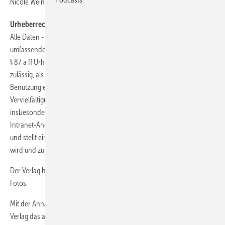
Nicole Weinhold
Urheberrechtshinweise:
Alle Daten - insbesondere die Datenbanken - dieser Website genießen
umfassenden urheberrechtlichen Schutz, insbesondere nach § 4 und
§ 87 a ff UrhG. Eine Bearbeitung oder Vervielfältigung ist nur soweit
zulässig, als dies für den Zugang zu den Daten oder für deren übliche
Benutzung erforderlich ist. Jede darüber hinausgehende Bearbeitung,
Vervielfältigung, Verbreitung und / oder öffentliche Wiedergabe,
insbesondere die ungenehmigte Übernahme in ein Internet- oder
Intranet-Angebot, überschreitet die normale Auswertung der Daten
und stellt einen Urheberrechtsverstoß dar, der strafrechtlich verfolgt
wird und zum Schadensersatz verpflichtet.
Der Verlag haftet nicht für unverlangt eingesandte Manuskripte und
Fotos.
Mit der Annahme von Beiträgen zur Veröffentlichung erwirbt der
Verlag das ausschließliche urheberrechtliche Nutzungsrecht, sofern