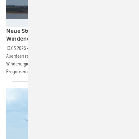
Spoor
Neue Studie: Seevögel meiden Rotorblätter von
Windenergieanlagen
13.03.2026
-
Ein Monitoring über 19 Monate im Offshore-Windpark
Aberdeen registriert keinen einzigen Vogeltod an der beobachteten
Windenergieanlage. Dabei hatten beim Bau des Windparks die
Prognosen deutlich schlechter
ausgesehen.