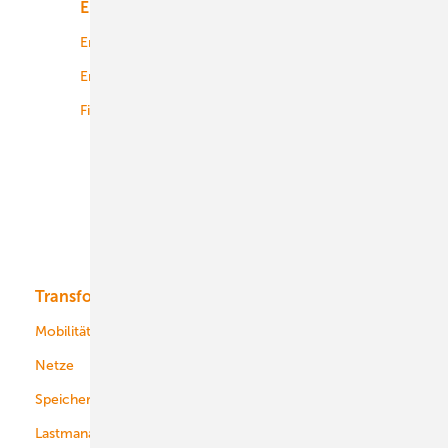
Energiemarkt
Technologie
Energierecht
Planung
Energiemärkte weltweit
Logistik
Finanzierung
Betrieb
Onshore-Wind
Offshore-Wind
Solar
Bioenergie
Transformation
Energieversorger
Service
Mobilität
Kommunen
Netze
Stadtwerke
Speicher
Energiekonzerne
Lastmanagement