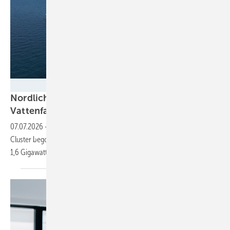
Deme
Nordlicht 1: Deme setzt erstes Monopile in
Vattenfalls größtem
Nordsee-Projekt
07.07.2026
-
In der Nordsee haben die Bauarbeiten für den Nordlicht-
Cluster begonnen. Im Endausbau 2029 soll es eine Leistung von rund
1,6 Gigawatt
haben.