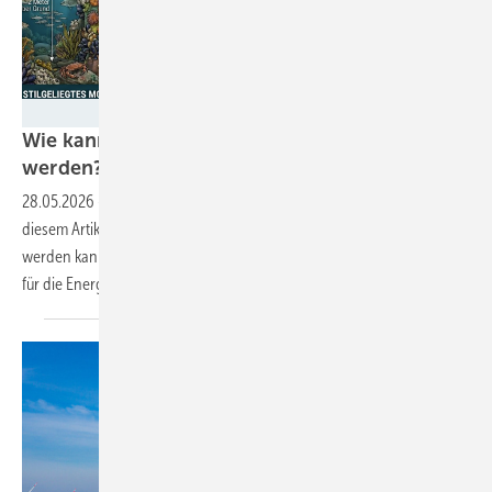
Philipp Schmagold
Wie kann Offshore-Windenergie entlastet
werden?
28.05.2026
-
Der Energiewende-Experte Philipp Schmagold macht in
diesem Artikel Vorschläge, wie die Offshore-Windenergie entlastet
werden kann. Ziel ist es, dass sie den Ausbaubeitrag leisten kann, der
für die Energiewende und den Klimaschutz notwendig sein
wird.