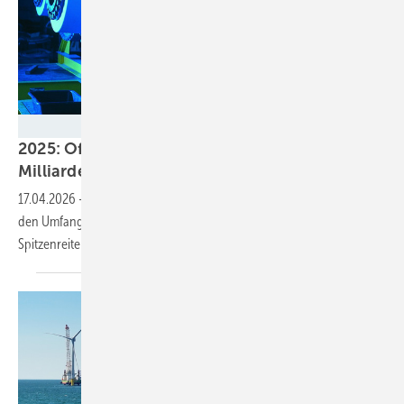
Bundesverband WindEnergie e.V (BWE)
2025: Offshore-Branche erwirtschaftete 14,6
Milliarden
Euro
17.04.2026
-
Eine neue Studie zur Offshore-Windindustrie ermittelt
den Umfang und die regionale Verteilung der Wertschöpfung.
Spitzenreiter sind nicht die
Küstenländer.