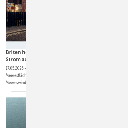
LEVC
Briten holen fast jede fünfte Kilowattstunde
Strom aus dem Wind über dem
Meer
17.05.2026
-
Wie der jüngste Bericht über Offshore-Windkraft der
Meeresflächenbehörde Crown Estate meldet, erzeugten die
Meereswindparks 52
Terawattstunden.