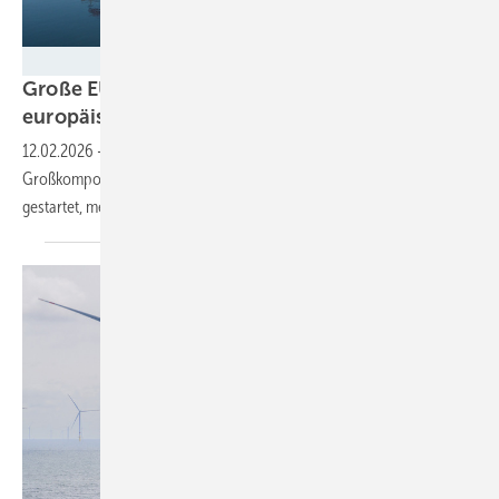
Chantiers de l’Atlantique
Große EU-Wertschöpfung durch nächste
europäische
Offshore-Windparks
12.02.2026
-
In den ersten elf Februartagen sind schon fünf
Großkomponentenlieferungen für Meereswindparks in Europa
gestartet, meist aus heimischer
Fertigung.