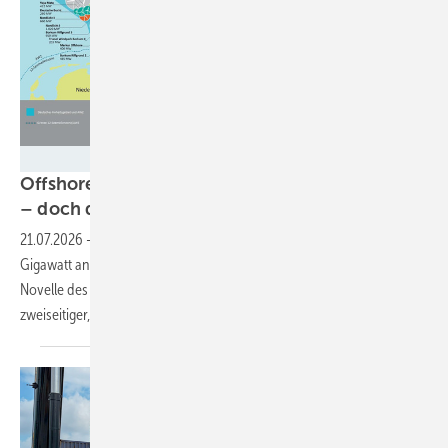
Stiftung OFFSHORE-WINDENERGIE
Offshore-Wind knackt die 10-Gigawatt-Marke
– doch die Branche schlägt
Alarm
21.07.2026
-
Halbjahreszahlen für Meereswindkraft zeigen über ein
Gigawatt an Zubau / Verbände fordern noch im Sommer 2026 eine
Novelle des Windenergie-auf-See-Gesetzes und die Einführung
zweiseitiger, indexierter
Differenzverträge.