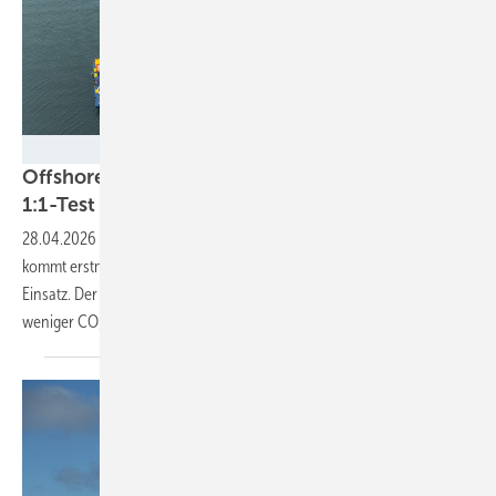
IQIP
Offshore: Neues Rammverfahren erstmals im
1:1-Test
28.04.2026
-
Alternative zum Blasenschleier? Im Windpark „Dreekant“
kommt erstmals ein Installationsverfahren mit Wassertank zum
Einsatz. Der Entwickler verspricht weniger Lärmbelastung und
weniger
CO₂-Emissionen.