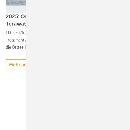
TenneT TSO GmbH
2025: Offshore-Windparks liefern 26
Terawattstunden
Strom
11.02.2026
-
Das schwache Windjahr wirkt sich auch offshore aus:
Trotz mehr Anlagenleistung wächst der Gesamtertrag nicht mit. Nur
die Ostsee liefert mehr Strom als im
Vorjahr.
Mehr anzeigen
Teilen
Link kopieren
Unsere Themen