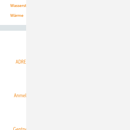
Wasserstoff
Wärme
Abo- & Leserservice
ADRESSBUCH der WIND- und SOLARENERGIE
AGB
Alle Inhalte chronologisch
Anmelden
Anmeldung & Registrierung
Datenschutz
E-Paper
ERNEUERBARE ENERGIEN abonnieren
Gentner Energy Media
Gentner Verlag
Impressum