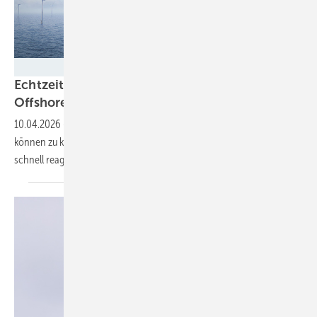
Vestas
Echtzeitüberwachung für sichere
Offshore-Kabelsysteme
10.04.2026
-
Schäden an Seekabeln durch Anker oder Fischerei
können zu kostspieligen Ausfällen führen. Durch Monitoring kann
schnell reagiert
werden.