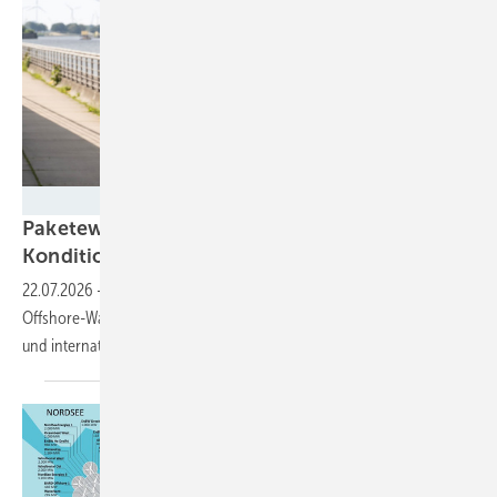
Deutsche Windtechnik
Paketeweise – „Besserer Service, bessere
Konditionen“ für alte
Seewindparks
22.07.2026
-
Interview: Achim Berge Olsen führt seit Oktober die
Offshore-Wartung bei Deutsche Windtechnik – die flexibler, günstiger
und internationaler
wird.