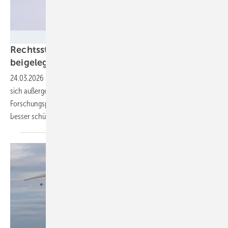
NABU
Rechtsstreit um Offshore-Windpark Gennaker
beigelegt
24.03.2026
-
Projektentwickler Skyborn und Naturschützer einigen
sich außergerichtlich: Freiwillige Maßnahmen und ein
Forschungsprojekt sollen unter anderem Vögel und Fledermäuse
besser
schützen.