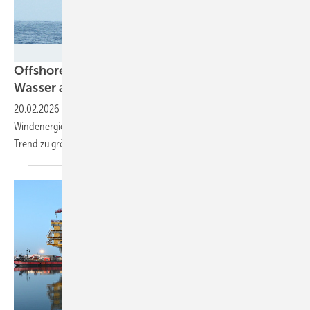
Hereon/Ina Frings
Offshore: Wake-Effekte treten auch unter
Wasser
auf
20.02.2026
-
Eine neue Studie ermittelt große Auswirkungen von
Windenergieanlagen auf die Hydrodynamik der Nordsee. Warum der
Trend zu größeren Anlagen diese Folgen mindern
kann.