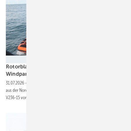
Bundespolizeiinspektion See Cuxhaven
Rotorblatt bei Bauarbeiten am Offshore-
Windpark „He dreiht“
abgestürzt
31.07.2026
-
Die Bundespolizei birgt Teilstück des havarierten Blattes
aus der Nordsee. Im Projekt kommen erstmals Anlagen vom Typ
V236-15 von Vestas zum
Einsatz.