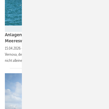
Iberdrola
Anlagenhersteller will frisch fertigen US-
Meereswindpark nicht mehr
betreuen
15.04.2026
-
Die Vineyard-Wind-Investoren verklagen Turbinenbauer
Vernova, der die teuren Probleme des gerade fertigen Offshore-Parks
nicht alleine lösen
will.