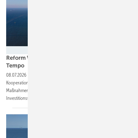
Peter Adams -stock.adobe.com
Reform Wind-auf-See-Gesetz: BDEW fordert
Tempo
08.07.2026
-
Leistungsdichte begrenzen, mehr internationale
Kooperation und CfDs: In einem Positionspapier listet der Verband
Maßnahmen auf, die für niedrigere Kosten und mehr
Investitionssicherheit sorgen sollen – und mahnt zur
Eile.