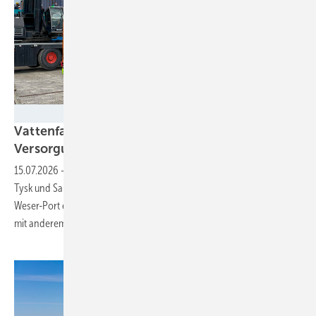
Seaports
Vattenfall macht Wilhelmshaven zum
Versorgungshafen für
Offshore-Windparks
15.07.2026
-
Der Energiekonzern lässt ab sofort seine Windparks Dan
Tysk und Sandbank von Wilhelmshaven aus versorgen. Der Jade-
Weser-Port entwickelt sich damit zum Energiedrehkreuz – allerdings
mit anderem Schwerpunkt als
Cuxhaven.