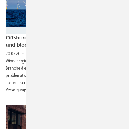
Sergey Polyakov
Offshore-Branche warnt vor Milliardenrisiko
und blockierten
Nordsee-Flächen
20.05.2026
-
Deutschland wollte beim Ausbau der Offshore-
Windenergie eigentlich Tempo machen. Doch nun wächst in der
Branche die Sorge, dass politische Fehlentscheidungen und
problematische Ausschreibungsregeln den Ausbau massiv
ausbremsen – mit Folgen für Klimaziele, Industrie und
Versorgungssicherheit.