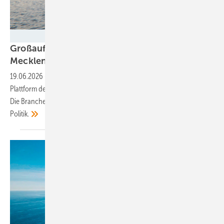
50Hertz
Großauftrag für Offshore-Konverter geht nach
Mecklenburg-Vorpommern
19.06.2026
-
Ein europäisches Konsortium wird zum ersten Mal eine
Plattform des 2-GW-Standards überwiegend in Deutschland bauen.
Die Branche lobt – aber fordert weitere Anstrengungen von der
Politik.