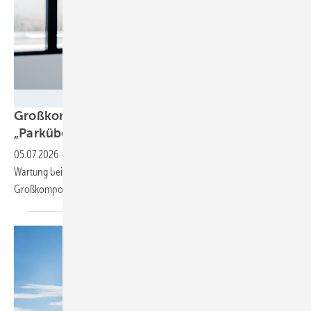
Deutsche Windtechnik
Großkomponentendienst auf See:
„Parkübergreifende
Troubleshooter“
05.07.2026
-
Achim Berge Olsen führt seit Oktober die Offshore-
Wartung bei Deutsche Windtechnik. Er erklärt, was die neue
Großkomponententausch-Einheit
bewirkt.