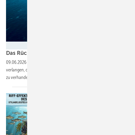
Foto: Omexom
Das
Rückbau-Dilemma
09.06.2026
-
Offene Fragen zu Kolkschutzsteinen und Fischhabitaten
verlangen, den Rückbau von Offshore-Windparks in der Nordsee neu
zu
verhandeln.