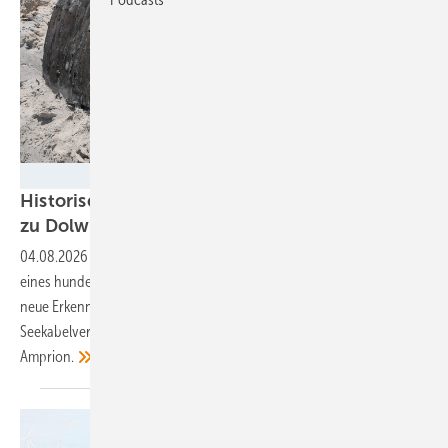
Amprion
Historisches Schiffswrack bei Seekabelarbeiten
zu Dolwin 4
entdeckt
04.08.2026
-
Am Strand der Nordseeinsel Norderney tauchten Teile
eines hunderte Jahre alten Holzschiffes auf. Archäologen hoffen auf
neue Erkenntnisse zum Schiffsbau. Der Baufortschritt der
Seekabelverlegung werde nicht behindert, versichert Netzbetreiber
Amprion.