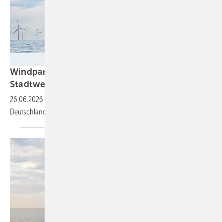
Ulrich Wirwa
Windpark Gennaker sichert sich PPA und
Stadtwerke-Beteiligung
26.06.2026
-
Amazon und die Stadtwerke München wollen Strom aus
Deutschlands größtem Offshore-Projekt in der
Ostsee.