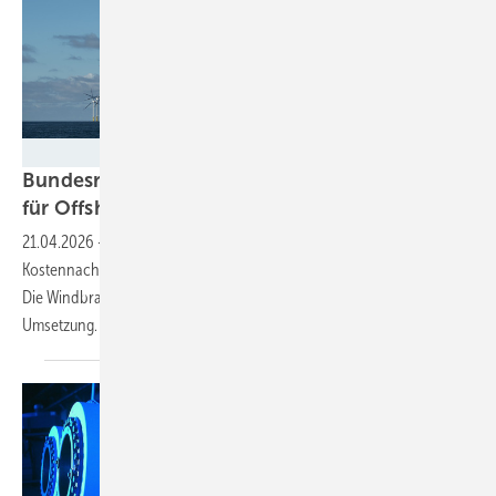
Matthias Ibeler / RWE AG
Bundesregierung plant Steuererleichterungen
für
Offshore-Branche
21.04.2026
-
Pauschale Tonnagesteuer statt Gewerbesteuer soll
Kostennachteil für Schiffsverkehr aus deutschen Häfen ausgleichen.
Die Windbranche begrüßt den Schritt und fordert eine schnelle
Umsetzung.