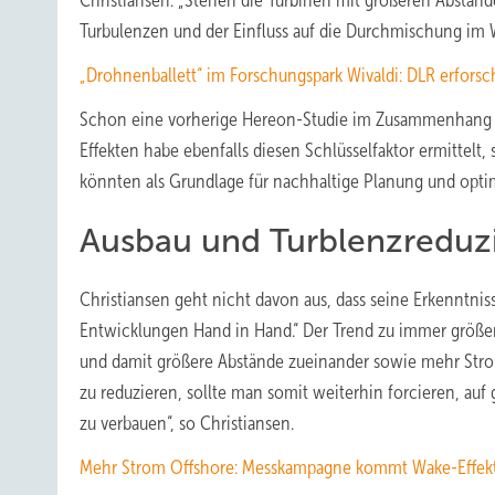
Christiansen. „Stehen die Turbinen mit größeren Abständ
Turbulenzen und der Einfluss auf die Durchmischung im Wi
„Drohnenballett“ im Forschungspark Wivaldi: DLR erfors
Schon eine vorherige Hereon-Studie im Zusammenhang 
Effekten habe ebenfalls diesen Schlüsselfaktor ermittelt,
könnten als Grundlage für nachhaltige Planung und optim
Ausbau und Turblenzreduz
Christiansen geht nicht davon aus, dass seine Erkenntni
Entwicklungen Hand in Hand.“ Der Trend zu immer größere
und damit größere Abstände zueinander sowie mehr Stro
zu reduzieren, sollte man somit weiterhin forcieren, auf
zu verbauen“, so Christiansen.
Mehr Strom Offshore: Messkampagne kommt Wake-Effekte