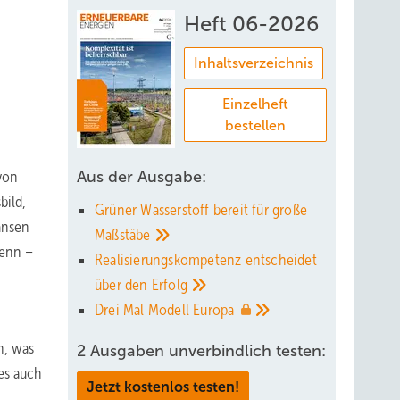
Heft 06-2026
Inhaltsverzeichnis
Einzelheft
bestellen
von
Aus der Ausgabe:
bild,
Grüner Wasserstoff bereit für große
iansen
Maßstäbe
wenn –
Realisierungskompetenz entscheidet
über den
Erfolg
Drei Mal Modell
Europa
n, was
2 Ausgaben unverbindlich testen:
es auch
Jetzt kostenlos testen!