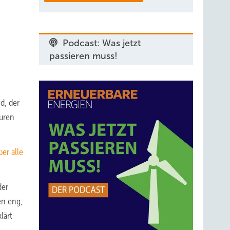
Podcast: Was jetzt
passieren muss!
d, der
turen
er alle
der
en eng,
lärt