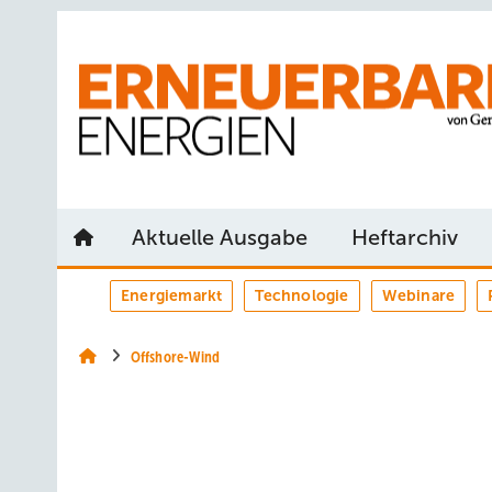
Springe
Springe
Springe
auf
auf
auf
Hauptinhalt
Hauptmenü
SiteSearch
Aktuelle Ausgabe
Heftarchiv
Energiemarkt
Technologie
Webinare
Offshore-Wind