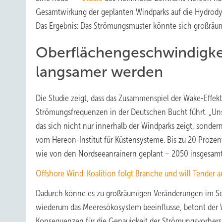
Gesamtwirkung der geplanten Windparks auf die Hydrody
Das Ergebnis: Das Strömungsmuster könnte sich großräu
Oberflächengeschwindigke
langsamer werden
Die Studie zeigt, dass das Zusammenspiel der Wake-Eff
Strömungsfrequenzen in der Deutschen Bucht führt. „Unse
das sich nicht nur innerhalb der Windparks zeigt, sondern
vom Hereon-Institut für Küstensysteme. Bis zu 20 Proz
wie von den Nordseeanrainern geplant – 2050 insgesamt 
Offshore Wind: Koalition folgt Branche und will Tender 
Dadurch könne es zu großräumigen Veränderungen im S
wiederum das Meeresökosystem beeinflusse, betont der 
Konsequenzen für die Genauigkeit der Strömungsvorhersag