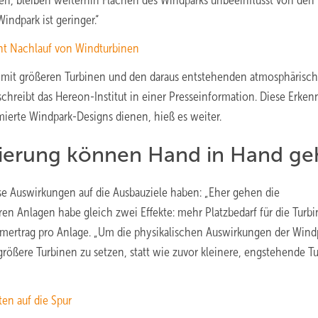
en, bleiben weiterhin Flächen des Windparks unbeeinflusst von den
ndpark ist geringer.“
cht Nachlauf von Windturbinen
mit größeren Turbinen und den daraus entstehenden atmosphärisc
 schreibt das Hereon-Institut in einer Presseinformation. Diese Erken
ierte Windpark-Designs dienen, hieß es weiter.
ierung können Hand in Hand g
sse Auswirkungen auf die Ausbauziele haben: „Eher gehen die
n Anlagen habe gleich zwei Effekte: mehr Platzbedarf für die Turb
mertrag pro Anlage. „Um die physikalischen Auswirkungen der Wind
 größere Turbinen zu setzen, statt wie zuvor kleinere, engstehende T
n auf die Spur