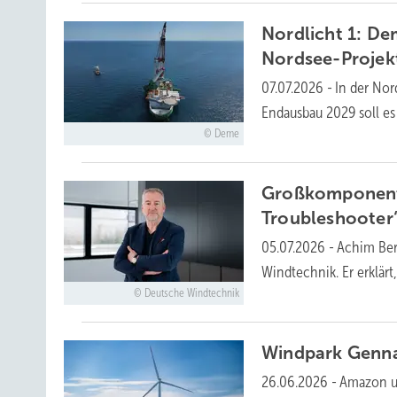
Nordlicht 1: De
Nordsee-Projek
07.07.2026
-
In der Nor
Endausbau 2029 soll es
Deme
Großkomponente
Troubleshooter
05.07.2026
-
Achim Ber
Windtechnik. Er erklä
Deutsche Windtechnik
Windpark Genna
26.06.2026
-
Amazon u