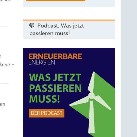
Podcast: Was jetzt
passieren muss!
n
kreuz –
nem