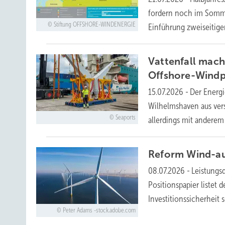
fordern noch im Somme
Stiftung OFFSHORE-WINDENERGIE
Einführung zweiseitiger
Vattenfall mac
Offshore-Windp
15.07.2026
-
Der Energi
Wilhelmshaven aus ver
Seaports
allerdings mit andere
Reform Wind-au
08.07.2026
-
Leistungs
Positionspapier listet
Investitionssicherheit
Peter Adams -stock.adobe.com