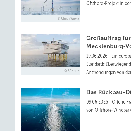
Offshore-Projekt in de
Ulrich Wirwa
Großauftrag für
Mecklenburg-
19.06.2026
-
Ein europ
Standards überwiegend 
50Hertz
Anstrengungen von de
Das
Rückbau-D
09.06.2026
-
Offene Fr
von Offshore-Windpark