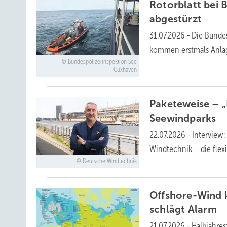
Rotorblatt bei 
abgestürzt
31.07.2026
-
Die Bundes
kommen erstmals Anla
Bundespolizeiinspektion See
Cuxhaven
Paketeweise – „
Seewindparks
22.07.2026
-
Interview:
Windtechnik – die flexi
Deutsche Windtechnik
Offshore-Wind 
schlägt
Alarm
21.07.2026
-
Halbjahres