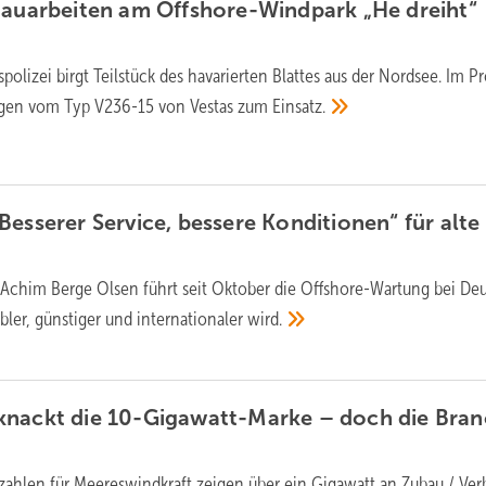
Bauarbeiten am Offshore-Windpark „He dreiht“
polizei birgt Teilstück des havarierten Blattes aus der Nordsee. Im Pr
gen vom Typ V236-15 von Vestas zum
Einsatz.
Besserer Service, bessere Konditionen“ für alte
 Achim Berge Olsen führt seit Oktober die Offshore-Wartung bei De
bler, günstiger und internationaler
wird.
knackt die 10-Gigawatt-Marke – doch die Bra
zahlen für Meereswindkraft zeigen über ein Gigawatt an Zubau / Ve