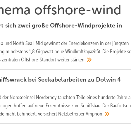
Thema offshore-wind
ert sich zwei große Offshore-Windprojekte in
lø und North Sea I Mid gewinnt der Energiekonzern in der jüngsten
g mindestens 1,8 Gigawatt neue Windkraftkapazität. Die Projekte so
s zentralen Offshore-Standort weiter
stärken.
hiffswrack bei Seekabelarbeiten zu Dolwin 4
 der Nordseeinsel Norderney tauchten Teile eines hunderte Jahre a
äologen hoffen auf neue Erkenntnisse zum Schiffsbau. Der Baufortschr
e nicht behindert, versichert Netzbetreiber
Amprion.