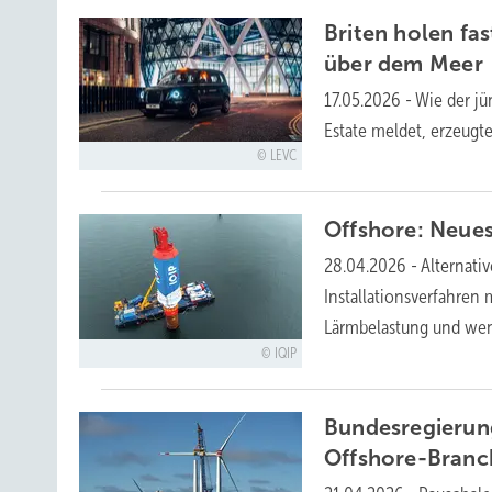
Briten holen fa
über dem
Meer
17.05.2026
-
Wie der j
Estate meldet, erzeug
LEVC
Offshore: Neue
28.04.2026
-
Alternati
Installationsverfahren 
Lärmbelastung und we
IQIP
Bundesregierung
Offshore-Branc