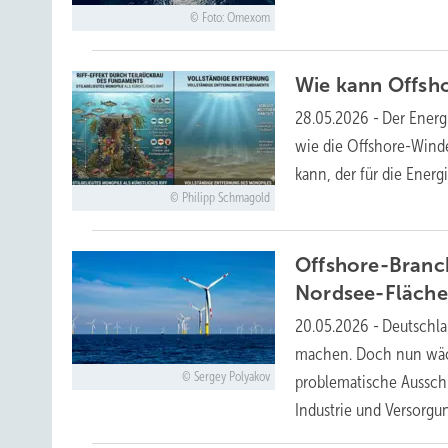
Foto: Omexom
Wie kann Offsh
28.05.2026
-
Der Energ
wie die Offshore-Winden
kann, der für die Ene
Philipp Schmagold
Offshore-Branch
Nordsee-Fläch
20.05.2026
-
Deutschla
machen. Doch nun wäch
Sergey Polyakov
problematische Ausschr
Industrie und
Versorgun