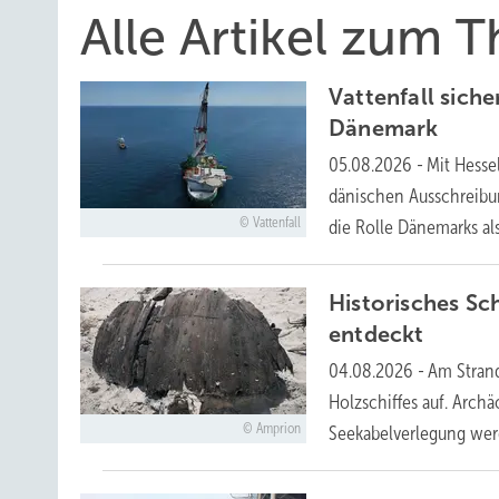
Alle Artikel zum 
Vattenfall sich
Dänemark
05.08.2026
-
Mit Hesse
dänischen Ausschreibun
Vattenfall
die Rolle Dänemarks al
Historisches Sc
entdeckt
04.08.2026
-
Am Strand
Holzschiffes auf. Arch
Amprion
Seekabelverlegung werd