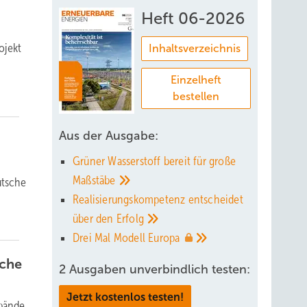
Heft 06-2026
ojekt
Inhaltsverzeichnis
Einzelheft
bestellen
Aus der Ausgabe:
Grüner Wasserstoff bereit für große
Maßstäbe
utsche
Realisierungskompetenz entscheidet
über den
Erfolg
Drei Mal Modell
Europa
nche
2 Ausgaben unverbindlich testen:
Jetzt kostenlos testen!
rbände