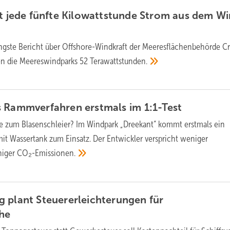
st jede fünfte Kilowattstunde Strom aus dem W
üngste Bericht über Offshore-Windkraft der Meeresflächenbehörde 
ten die Meereswindparks 52
Terawattstunden.
s Rammverfahren erstmals im
1:1-Test
ve zum Blasenschleier? Im Windpark „Dreekant“ kommt erstmals ein
mit Wassertank zum Einsatz. Der Entwickler verspricht weniger
niger
CO₂-Emissionen.
 plant Steuererleichterungen für
he