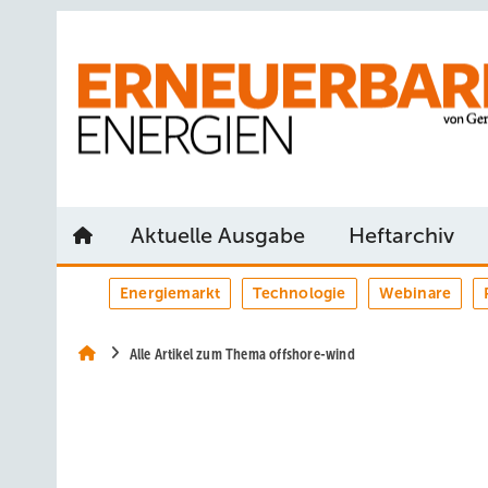
Springe
Springe
Springe
auf
auf
auf
Hauptinhalt
Hauptmenü
SiteSearch
Aktuelle Ausgabe
Heftarchiv
Energiemarkt
Technologie
Webinare
Alle Artikel zum Thema offshore-wind