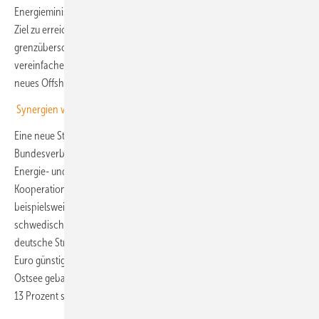
Energieministern verabschiedeten „Hamburger Erklärung“. Um dieses
Ziel zu erreichen, wollen die beteiligten Staaten die
grenzüberschreitende Planung erleichtern, Genehmigungsprozesse
vereinfachen und beschleunigen sowie die Finanzierung über ein
neues Offshore Financing Framework stärken.
Synergien vor der Küste senken Ausbaukosten
Eine neue Studie des Fraunhofer IWES im Auftrag des
Bundesverbands Windenergie Offshore und des Bundesverbands der
Energie- und Wasserwirtschaft zeigt, wie solche internationale
Kooperationen zu Kostensenkungen beitragen können. Würden
beispielsweise Offshore-Windparks in der dänischen und
schwedischen Ausschließlichen Wirtschaftszone direkt an das
deutsche Stromnetz angeschlossen, käme dies mehrere Milliarden
Euro günstiger, als wenn ausschließlich in der deutschen Nord- und
Ostsee gebaut würde. Gleichzeitig könnten die Stromerträge um bis zu
13 Prozent steigen.