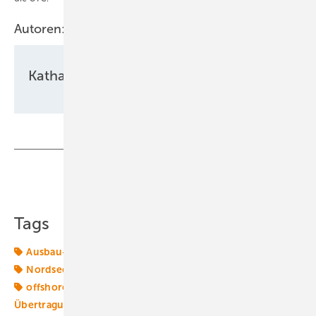
Autoren:
Katharina Wolf
Teilen
Link kopieren
Tags
Ausbau-Ziele
Bundespolitik
Europa
Netzausbau
Nordsee
Offshore-Finanzierung
Offshore-Markt
offshore-wind
Übertragungsnetzbetreiber
Übertragungsnetze