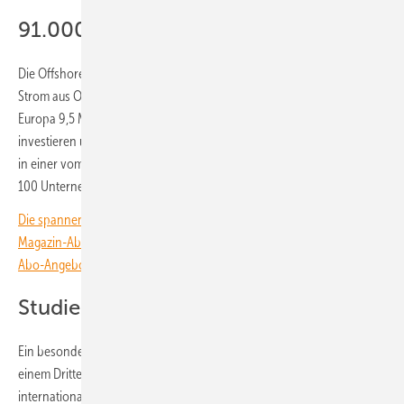
91.000 zusätzliche Arbeitsplätze
Die Offshore-Windbranche wiederum verpflichtet sich, die Kosten für
Strom aus Offshore-Windkraft bis 2040 um 30 Prozent zu senken, in
Europa 9,5 Milliarden Euro in neue Produktionskapazitäten zu
investieren und 91.000 zusätzliche Arbeitsplätze zu schaffen, heißt es
in einer vom Windverband Wind Europe verbreiteten und von mehr
100 Unternehmen unterzeichneten Erklärung.
Die spannendsten Artikel, Grafiken und Dossiers erhalten unsere
Magazin-Abonnent:innen. Sie haben noch kein Abo? Jetzt über alle
Abo-Angebote informieren und Wissensvorsprung sichern.
Studie: Kooperation spart Kosten
Ein besonderes Augenmerk liegt auf Kooperationsprojekten: Bis zu
einem Drittel der geplanten 300 GW Offshore-Kapazität soll in
internationalen Projekten erfolgen, heißt es in der zusätzlich von den