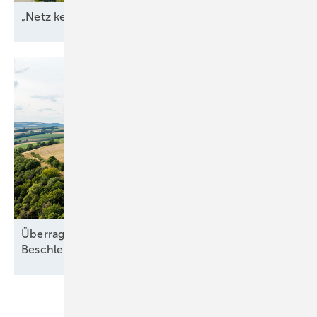
„Netz kein Engpass
mehr“
Überragendes öffentliches Interesse:
Beschleunigung ohne
Freifahrtschein