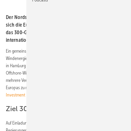
Der Nordsee-Gipfel zeigt: In unruhigen Zeiten besinnen
sich die Europäer auf einheimische Energiequellen. Um
das 300-GW-Ziel zu erreichen, soll verstärkt
international kooperiert werden.
Ein gemeinsamer Investitionspakt soll europäische Offshore-
Windenergie in der Nordsee voranbringen. Auf dem Nordsee-Gipfel
in Hamburg unterzeichneten europäische Regierungsvertreter, die
Offshore-Windbranche und die Übertragungsnetzbetreiber gleich
mehrere Vereinbarungen, um die Nordsee zum grünen Kraftwerk
Europas zu machen, darunter den „
Joint Offshore Wind
Investment Pact for the North Seas
“.
Ziel 300 GW soll bleiben
Auf Einladung der Bundesregierung diskutierten zehn europäische
Regierungen, die Europäische Kommission, Militärbündnis Nato und