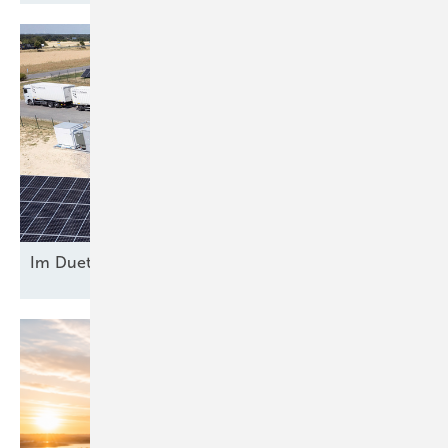
Im Duett am
Netz