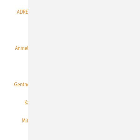
ADRESSBUCH der WIND- und SOLARENERGIE
AGB
Alle Inhalte chronologisch
Anmelden
Anmeldung & Registrierung
Datenschutz
E-Paper
ERNEUERBARE ENERGIEN abonnieren
Gentner Energy Media
Gentner Verlag
Impressum
Karriere bei Gentner
Team
Mediaservice
Mitgliedschaften und Engagement
Newsletter
Privacy Manager
RSS-Feed