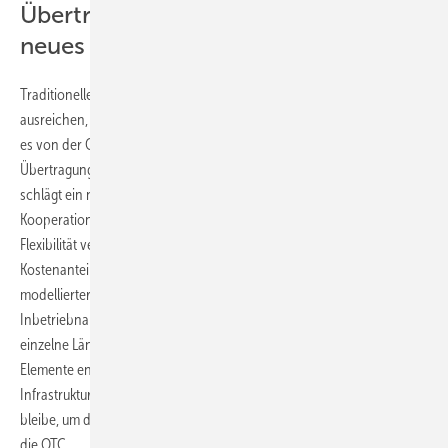
Übertragungsnetzbetreiber schlagen
neues Finanzierungsmodell vor
Traditionelle Finanzierungsinstrumente würden indes nicht
ausreichen, um solche internationalen Investitionen zu sichern, hieß
es von der Offshore TSO Collaboration (OTC), zu der zwölf
Übertragungsnetzbetreiber aus den Nordsee-Anrainern gehören. Sie
schlägt ein neues, flexibleres Finanzierungsmodell für multilaterale
Kooperationen vor, das ex-ante Planungssicherheit mit ex-post
Flexibilität verbinden soll. Ex-ante bedeutet, dass Länder ihre
Kostenanteile bereits vor Projektbeginn auf Basis gemeinsam
modellierter Szenarien festlegen. Ex-post erlaubt, diese Anteile nach
Inbetriebnahme anzupassen, wenn reale Daten zeigen, wie stark
einzelne Länder tatsächlich profitieren. Durch die Verbindung beider
Elemente entstehe ein System, das verlässlich genug sei, um große
Infrastrukturinvestitionen auszulösen, und gleichzeitig flexibel genug
bleibe, um die tatsächlichen Systemvorteile fair zu berücksichtigen, so
die OTC.