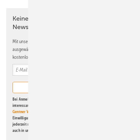
Keine Zeit? Kein Problem mit dem ERE
Newsletter!
Mit unserem Newsletter erhalten Sie regelmäßig von uns
ausgewählte Informationen und Neuigkeiten, gebündelt und
kostenlos direkt ins Postfach.
Bei Anmeldung zu diesem Newsletter bin ich damit einverstanden, über
interessante Verlags- und Online-Angebote
der Marken der Alfons W.
Gentner Verlag GmbH & Co. KG
informiert zu werden. Diese
Einwilligung kann ich jederzeit widerrufen und eine Abmeldung ist
jederzeit möglich. Informationen zum Umgang mit Daten finden Sie
auch in unserer
Datenschutzerklärung
.