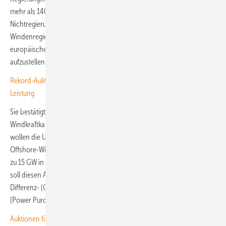
mehr als 140 Vertreter von Unternehmen, Verbänden und
Nichtregierungsorganisationen den Ausbau der Offshore-
Windenregie in der Nordsee, auch vor dem Hintergrund, die
europäische Energieversorgung unabhängiger und resilienter
aufzustellen.
Rekord-Auktion: Großbritannien vergibt 8,4 GW Offshorewind-
Leistung
Sie bestätigten dabei das Ziel, bis 2050 eine Offshore-
Windkraftkapazität von 300 Gigawatt (GW) aufzubauen. Außerdem
wollen die Unterzeichner für einen gleichmäßigeren Ausbau von
Offshore-Wind zwischen 2031 und 2040 sorgen: Pro Jahr sollen bis
zu 15 GW in Europa in Betrieb gehen. Ein solider Investitionsrahmen
soll diesen Ausbau absichern, etwa durch grenzüberschreitende
Differenz- (Contracts for Difference) und Stromabnahmeverträge
(Power Purchase Agreements).
Auktionen für Meereswindparks