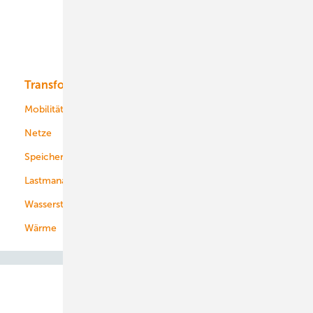
Offshore-Wind
Solar
Bioenergie
Transformation
Energieversorger
Service
Mobilität
Kommunen
Netze
Stadtwerke
Speicher
Energiekonzerne
Lastmanagement
Wasserstoff
Wärme
Abo- & Leserservice