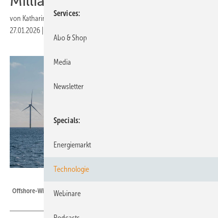
Milliarden Euro investieren
Services
von
Katharina Wolf
27.01.2026
|
Druckvorschau
Abo & Shop
Media
Newsletter
Specials
Energiemarkt
Technologie
Ørsted
Offshore-Windpark Borkum Riffgrund 3 in der Nordsee
Webinare
Podcasts