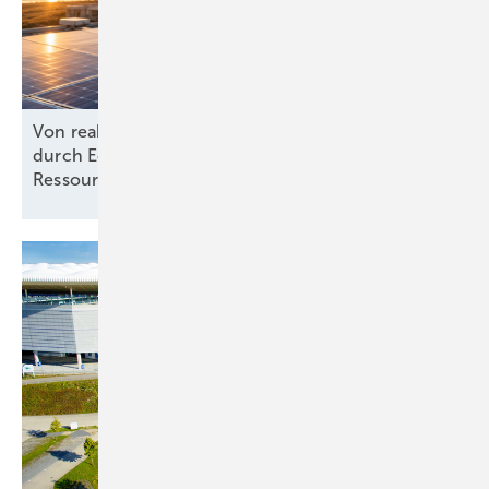
Von reaktiv zu steuernd: Wie Energieprojekte
durch Echtzeit-KPIs und dynamische
Ressourcenplanung effizienter
werden