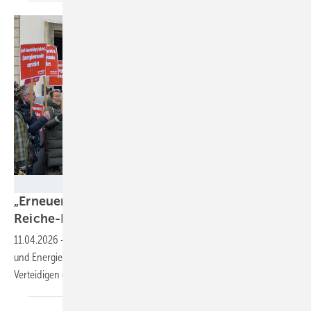
Fabian Kauschke
„Erneuerbare Energien verteidigen“ gegen
Reiche-Rückwärtspolitik am 18.
April
11.04.2026
-
Ein breites Bündnis an Umwelt- und Klimaschutzschutz-
und Energiebranchenorganisationen stellt vier Großdemos zum
Verteidigen der Energiewende
auf.