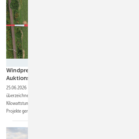
BayWa r.e.
Windpreis stürzt auf Rekordtief –
Auktionserfolg wird für Projektierer zum
Risiko
25.06.2026
-
Die Ausschreibung für Wind an Land ist mehr als doppelt
überzeichnet, die Vergütung fällt auf nur noch 5,06 Cent pro
Kilowattstunde. Der Wettbewerb funktioniert – doch immer mehr
Projekte geraten an die Grenze der
Wirtschaftlichkeit.