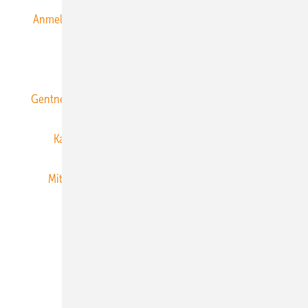
Anmeldung & Registrierung
Datenschutz
E-Paper
ERNEUERBARE ENERGIEN abonnieren
Gentner Energy Media
Gentner Verlag
Impressum
Karriere bei Gentner
Team
Mediaservice
Mitgliedschaften und Engagement
Newsletter
Privacy Manager
RSS-Feed
Veranstaltungen / Webinare
© 2026 ERNEUERBARE ENERGIEN