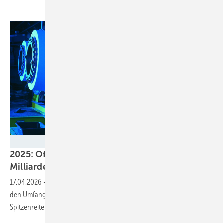
Bundesverband WindEnergie e.V (BWE)
2025: Offshore-Branche erwirtschaftete 14,6
Milliarden
Euro
17.04.2026
-
Eine neue Studie zur Offshore-Windindustrie ermittelt
den Umfang und die regionale Verteilung der Wertschöpfung.
Spitzenreiter sind nicht die
Küstenländer.