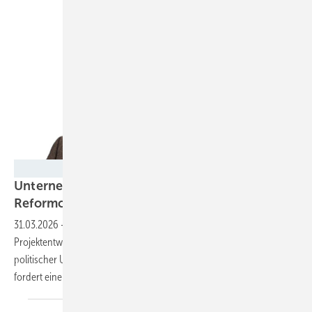
JUWI
Unternehmens-Chef fordert klare Regeln statt
Reformchaos in der
Energiepolitik
31.03.2026
-
Jost Backhaus, in der Geschäftsführung des
Projektentwicklers für Wind und Solar, Juwi GmbH, warnt vor
politischer Unsicherheit wie auch widersprüchlichen Reformen und
fordert einen schnelleren
Netzausbau.