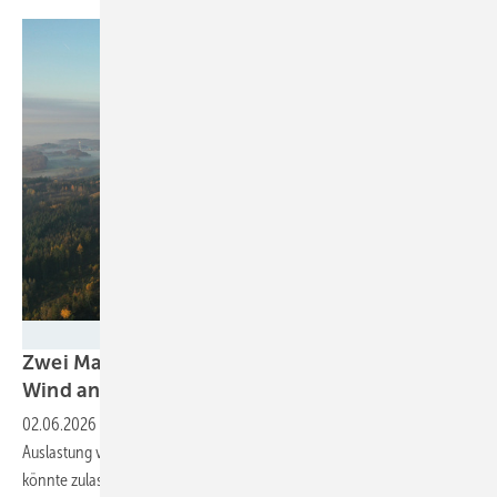
Joachim Wierlemann
Zwei Maßnahmen für mehr Volllaststunden
Wind an
Land
02.06.2026
-
Der LEE NRW präsentiert anhand einer Studie, wie die
Auslastung von Windparks und Netz erhöht werden kann. Doch das
könnte zulasten der Erträge
gehen.