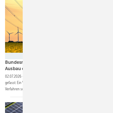
marcus_hofmann - stock.adobe.com
Bundesregierung plant Digitalisierung und
Ausbau der
Verteilnetze
02.07.2026
-
Der Koalitionsausschuss hat Beschlüsse zum Netzausbau
gefasst: Ein Verteilnetzpaket, mehr Digitalisierung und schnellere
Verfahren sollen die Energiewende
beschleunigen.