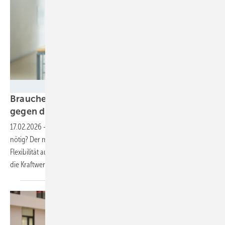
Fraunhofer ISE / Foto: Bernd Schumacher
Brauchen wir wirklich neue Gaskraftwerke
gegen die
Dunkelflaute?
17.02.2026
-
Wie viel Reserve ist für ein klimaneutrales Stromsystem
nötig? Der massive Ausbau von Gaskraftwerken droht Speicher und
Flexibilität auszubremsen. Fraunhofer-Experte Christof Wittwer ordnet
die Kraftwerksstrategie der Bundesregierung
ein.