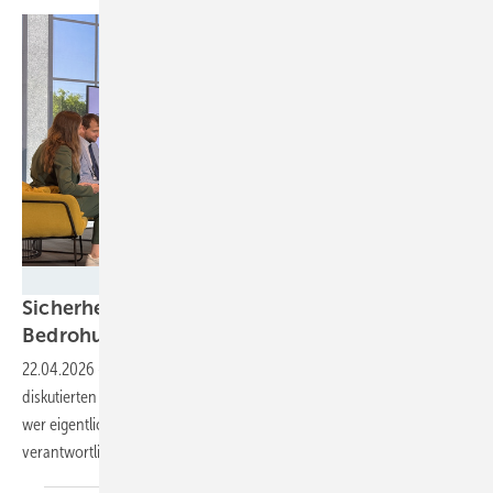
Nicole Weinhold
Sicherheit: Stadtwerke zwischen neuen
Bedrohungen und alten
Strukturen
22.04.2026
-
Auf der Stadtwerketagung des Handelsblattes in Berlin
diskutierten Branchenvertreter über Resilienz, Kosten und die Frage,
wer eigentlich für den Schutz kritischer Energieinfrastruktur
verantwortlich
ist.