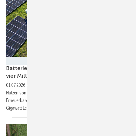
scharfsinn86 - stock.adobe.com
Batteriespeicher könnten im Stromsystem fast
vier Milliarden Euro pro Jahr
einsparen
01.07.2026
-
Das Fraunhofer IEE berechnet den volkswirtschaftlichen
Nutzen von Flexibilitäten und zeigt: Um mit dem Ausbau der
Erneuerbaren Schritt zu halten, bräuchte es einen Zubau von acht
Gigawatt Leistung pro
Jahr.