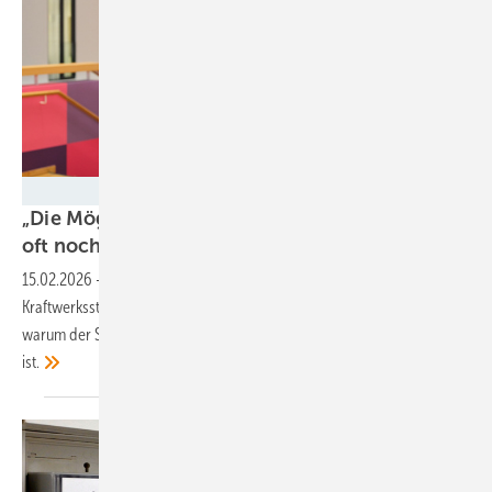
enercity
„Die Möglichkeiten der Flexibilisierung werden
oft noch unterschätzt
“
15.02.2026
-
Enercity-Vorstandsvorsitzende Aurélie Alemany über die
Kraftwerksstrategie der Bundesregierung, die Rolle von Flexibilität und
warum der Smart-Meter-Rollout trotz aller Hürden unverzichtbar
ist.