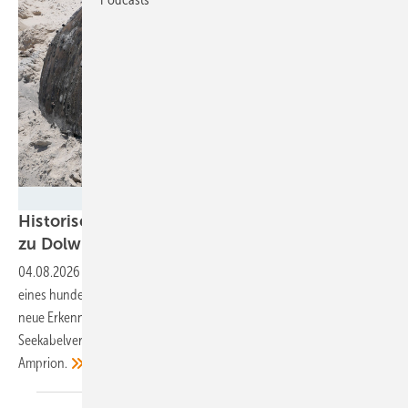
Amprion
Historisches Schiffswrack bei Seekabelarbeiten
zu Dolwin 4
entdeckt
04.08.2026
-
Am Strand der Nordseeinsel Norderney tauchten Teile
eines hunderte Jahre alten Holzschiffes auf. Archäologen hoffen auf
neue Erkenntnisse zum Schiffsbau. Der Baufortschritt der
Seekabelverlegung werde nicht behindert, versichert Netzbetreiber
Amprion.