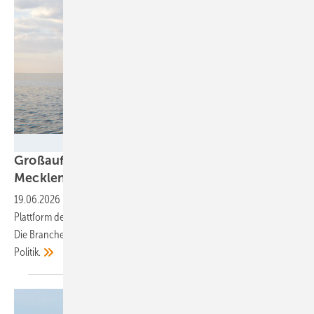
50Hertz
Großauftrag für Offshore-Konverter geht nach
Mecklenburg-Vorpommern
19.06.2026
-
Ein europäisches Konsortium wird zum ersten Mal eine
Plattform des 2-GW-Standards überwiegend in Deutschland bauen.
Die Branche lobt – aber fordert weitere Anstrengungen von der
Politik.