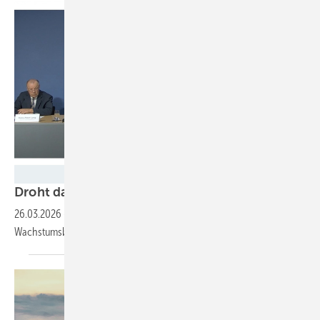
GEM
Droht das Aus für die
Energiewende?
26.03.2026
-
Erneuerbaren-Branche warnt vor „massiver
Wachstumsbremse“ durch geplante Gesetze der
Bundesregierung.