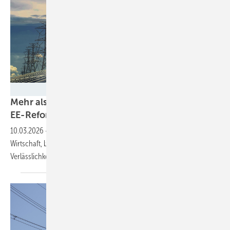
lovelyday12 - stock.adobe.com
Mehr als 3.000 Unternehmen kritisieren
EE-Reformpläne
10.03.2026
-
Eine resiliente Energieerzeugung schütze die deutsche
Wirtschaft, betonen die Unterzeichner und fordern mehr
Verlässlichkeit für notwendige
Investitionen.