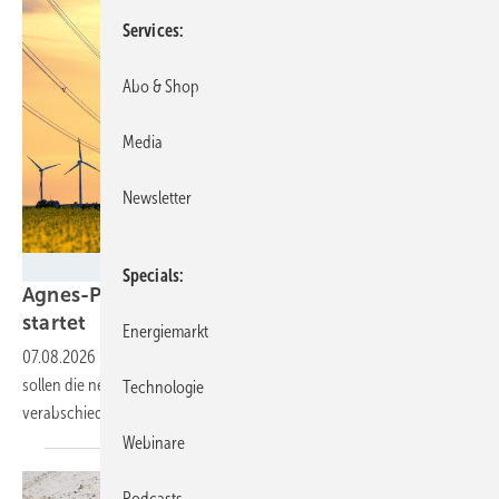
Services
Abo & Shop
Media
Newsletter
marcus_hofmann - stock.adobe.com
Specials
Agnes-Prozess: Letzte Konsultationsrunde
startet
Energiemarkt
07.08.2026
-
Wer zahlt wieviel für den Netzausbau: Bis Jahresende
sollen die neuen Regelungen für die Entgelte im Stromnetz
Technologie
verabschiedet
sein.
Webinare
Podcasts