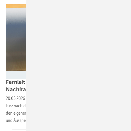
Fabian Kauschke
Fernleitungsnetzbetreiber melden hohe
Nachfrage nach
H2-Kapazitäten
20.05.2026
-
Die Betreiber des Wasserstoff-Kernnetzes verzeichnen
kurz nach dem Start der Reservierungsphase eine Nachfrage, die über
den eigenen Erwartungen liegt. Bislang sind 32 Anfragen über Ein-
und Ausspeisekapazitäten von bis zu 2,9 GW
eingegangen.