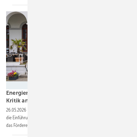
NMU/Martin Pohl
Energieminister der Länder üben deutliche
Kritik an Katherina
Reiche
26.05.2026
-
Bei ihrer Konferenz auf Norderney lehnten die Länder
die Einführung von Netzengpassgebieten ebenso einstimmig ab, wie
das Förderende für private
PV-Anlagen.