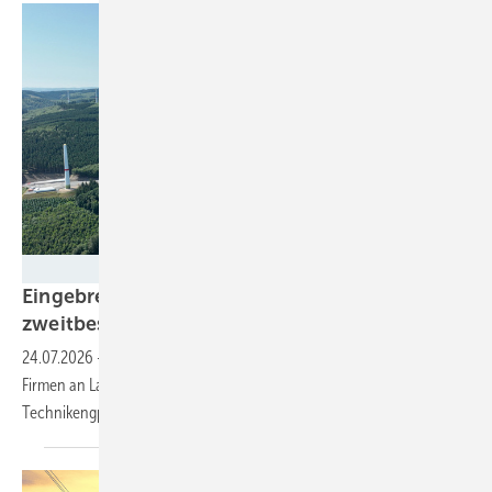
Trianel
Eingebremster Boom: Weiterhin nur
zweitbester Windparkzubau in Halbjahr
Eins
24.07.2026
-
2,363 Gigawatt schalteten Windstrom erzeugende
Firmen an Land ab Januar bis Juni bundesweit neu an. Netz- und
Technikengpässe verzögern
Rekordzubau.