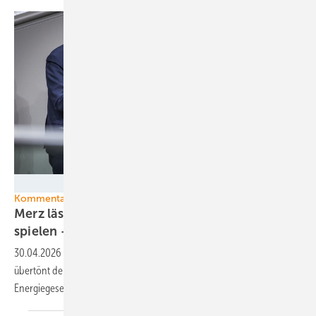
phototek – Thomas Köhler – Deutscher Bundestag
Kommentar
Merz lässt die Ministerin ihr böses Bühnenstück
spielen – und pokert mit
Energiewende
30.04.2026
-
Durch seine x-te Blut-Schweiß-und-Tränen-Rede
übertönt der Kanzler, dass er das Kabinett unverändert miese
Energiegesetz-Entwürfe beraten
lässt.