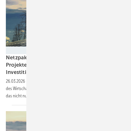
lovelyday12 - stock.adobe.com
Netzpaket: Mehr als 30 GW Erneuerbaren-
Projekte und 45 Milliarden Euro private
Investitionen
gefährdet
26.03.2026
-
Eine neue Studie berechnet die Auswirkungen der Pläne
des Wirtschaftsministeriums: 90 Landkreise wären betroffen – und
das nicht nur im Norden
Deutschlands.