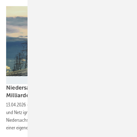
lovelyday12 - stock.adobe.com
Niedersachsen EE-Branche warnt: 32
Milliarden Euro Investitionen in
Gefahr
13.04.2026
-
Die Reformpläne der Bundesregierung bei EEG, Heizung
und Netz ignorierten die politische Realität, moniert der LEE.
Niedersachsens Umweltminister Meyer schloss sich der Kritik mit
einer eigenen Forderung
an.