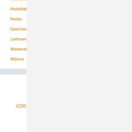
Mobilität
Kommunen
Netze
Stadtwerke
Speicher
Energiekonzerne
Lastmanagement
Wasserstoff
Wärme
Abo- & Leserservice
ADRESSBUCH der WIND- und SOLARENERGIE
AGB
Alle Inhalte chronologisch
Anmelden