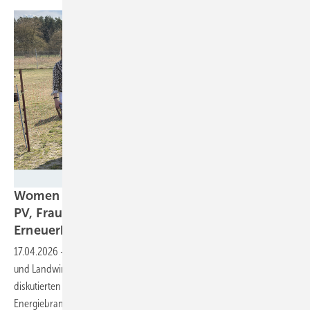
Nicole Weinhold
Women of Energy zu Gast bei Sunfarming: Agri-
PV, Frauenpower und die Zukunft der
Erneuerbaren
17.04.2026
-
Netzwerkerinnen erlebten in Rathenow, wie Solarenergie
und Landwirtschaft auf einer Fläche zusammenwachsen – und
diskutierten über Netzausbau, Speicher und weibliche Führung in der
Energiebranche.