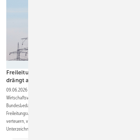
Transnet BW
Freileitung statt Erdkabel? Energiewirtschaft
drängt auf klare Regeln beim
Netzausbau
09.06.2026
-
Ein breites Bündnis aus Energiebranche und
Wirtschaftsverbänden fordert Nachbesserungen am
Bundesbedarfsplangesetz. Ausnahmen vom geplanten
Freileitungsvorrang für neue Stromtrassen könnten den Netzausbau
verteuern, verzögern und die Energiewende ausbremsen, warnen die
Unterzeichner eines Offenen Briefes an die
Bundestagsfraktionen.