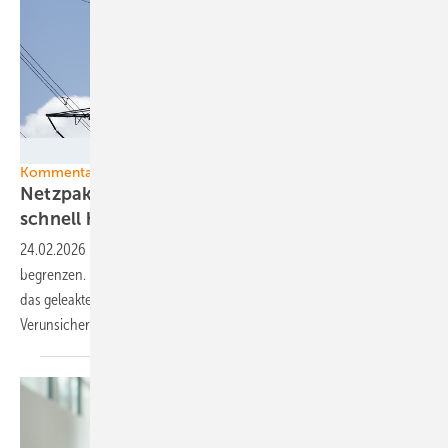
50Hertz
Kommentar
Netzpaket und Redispatch-Debatte: Was jetzt
schnell helfen
würde
24.02.2026
-
Ministerin Reiche will die Kosten der Energiewende
begrenzen. Nur wählt sie dafür die falschen Mittel, wie die Debatte um
das geleakte Netzpaket zeigt – und sorgt damit wie so oft für große
Verunsicherung.