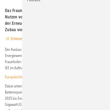
Das Fraunhofer IEE berechnet den volkswirtschaftlichen
Nutzen von Flexibilitäten und zeigt: Um mit dem Ausbau
der Erneuerbaren Schritt zu halten, bräuchte es einen
Zubau von acht Gigawatt Leistung pro Jahr.
Erneuerbare Energien bei Google bevorzugen
Der Ausbau von Speichern und Flexibilitäten könnte die Kosten der
Energiewende deutlich senken. Das zeigt eine
neue Analyse
des
Fraunhofer-Instituts für Energiewirtschaft und Energiesystemtechnik
IEE im Auftrag mehrerer Branchenverbände.
Europäischer Speichermarkt wächst weiter
Dabei untersuchten die Wissenschaftler den Einsatz von großen
Batteriespeichern in mehreren Szenarien für den Zeitraum Januar
2025 bis Ende Mai 2026. Das Ergebnis: In diesem Zeitraum hätten 20
Gigawatt (GW) Speicherleistung mit vier Stunden Kapazität