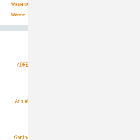
Wasserstoff
Wärme
Abo- & Leserservice
ADRESSBUCH der WIND- und SOLARENERGIE
AGB
Alle Inhalte chronologisch
Anmelden
Anmeldung & Registrierung
Datenschutz
E-Paper
ERNEUERBARE ENERGIEN abonnieren
Gentner Energy Media
Gentner Verlag
Impressum