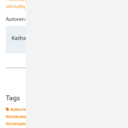
zieht kräftig an
Autoren:
Katharina Wolf
Teilen
Link kopieren
Tags
Batterie
Batteriespeicher
Flexibilisierung
Netzausbau
Redispatch
Speicher
Strombörse
Stromspeicher
Transformation