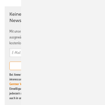
Keine Zeit? Kein Problem mit dem ERE
Newsletter!
Mit unserem Newsletter erhalten Sie regelmäßig von uns
ausgewählte Informationen und Neuigkeiten, gebündelt und
kostenlos direkt ins Postfach.
Bei Anmeldung zu diesem Newsletter bin ich damit einverstanden, über
interessante Verlags- und Online-Angebote
der Marken der Alfons W.
Gentner Verlag GmbH & Co. KG
informiert zu werden. Diese
Einwilligung kann ich jederzeit widerrufen und eine Abmeldung ist
jederzeit möglich. Informationen zum Umgang mit Daten finden Sie
auch in unserer
Datenschutzerklärung
.