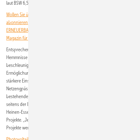
laut BSW 6,5 GWh.
Wollen Sie über die Energiewende auf dem Laufenden bleiben? Dann
abonnieren Sie einfach den kostenlosen Newsletter von
ERNEUERBARE ENERGIEN – dem größten verbandsunabhängigen
Magazin für erneuerbare Energien in Deutschland!
Entsprechend fordern die auftraggebenden Verbände, regulatorische
Hemmnisse beim Speicherausbau rasch abzubauen. Dazu gehörten
beschleunigte und standardisierte Netzanschlussverfahren, die
Ermöglichung des Multi-Use-Betriebs von Batteriespeichern, der
stärkere Einsatz von Speichern bei Redispatch-Maßnahmen und
Netzengpässen sowie vereinfachte Anschlussregeln für Speicher an
bestehenden Netzanschlüssen. „Die Zahl der Netzanschluss-Anfragen
seitens der EE-Branche zeigt: Der Markt steht bereit“, sagte Ursula
Heinen-Esser, Präsidentin des BEE. Aber Anfragen seien noch keine
Projekte. „Jetzt muss die Politik dafür sorgen, dass aus Anfragen auch
Projekte werden.“
Photovoltaikmarkt bleibt stabil, Nachfrage nach Batteriespeichern