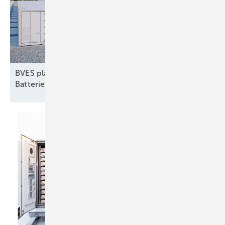
BVES plädiert für dynamische Netzentgelte für
Batteriespeicher