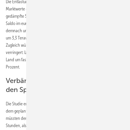
Die Entlastungen wiederum entstünden laut Studie durch höhere
Marktwerte erneuerbarer Energien, geringere EEG-Förderkosten,
gedämpfte Spotmarktpreise und einen günstigeren Stromkosten-
Saldo im europäischen Handel. Negative Börsenstrompreise würden
demnach um fast 70 Prozent sinken. Abregelungsmengen könnten
um 3,3 Terawattstunden oder rund 55 Prozent reduziert werden.
Zugleich würden die Finanzierungsrisiken durch § 51 EEG deutlich
verringert: bei Photovoltaik um rund 75 Prozent, bei Windenergie an
Land um fast 55 Prozent und bei Offshore-Windenergie um fast 60
Prozent.
Verbände fordern Hemmnisse für
den Speicherausbau abzubauen
Die Studie ermittelte zudem, wie viel Speicherkapazität nötig ist, um mit
dem geplanten Ausbau der Erneuerbaren Schritt zu halten. Pro Jahr
müssten demnach 8 GW Speicher mit einer Kapazität von vier
Stunden, also 32 GWh, neu angeschlossen werden. 2025 waren es