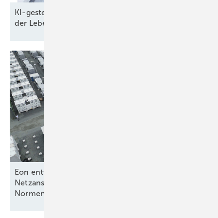
KI-gesteuerte Batteriespeicher sparen Kosten in
der
Lebensmittelindustrie
Eon entwickelt Standard für flexible
Netzanschlüsse – BVES warnt vor starren
Normen