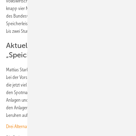
volkswirtschaftliche Einsparungen von 5,6 Milliarden Euro ermöglicht,
knapp vier Milliarden Euro pro Jahr. Zum Vergleich: Nach Angaben
des Bundesverbandes Solarwirtschaft (BSW) beträgt die aktuelle
Speicherleistung von Großspeichern 6 GW, die in der Regel Strom ein
bis zwei Stunden speichern.
Aktuelle Probleme Folge der
„Speicherlücke“
Mattias Stark vom Bundesverband Erneuerbare Energien (BEE) sprach
bei der Vorstellung der Studie von einer „Speicherlücke“, deren Folge
die jetzt viel diskutierten Probleme seien: extreme Schwankungen bei
den Spotmarktpreisen, hohe Redispatchkosten, Abregelung von EE-
Anlagen und damit verbundene betriebswirtschaftliche Probleme bei
den Anlagenbetreibern. „Die aktuellen Herausforderungen im Markt
beruhen auf fehlender Flexibilität“, so Stark.
Drei Alternativen zum Redispatch-Vorbehalt