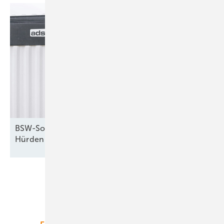
BSW-Solar kritisiert StromVKG: Weiter hohe
Hürden für
Speicher
Unsere Themen