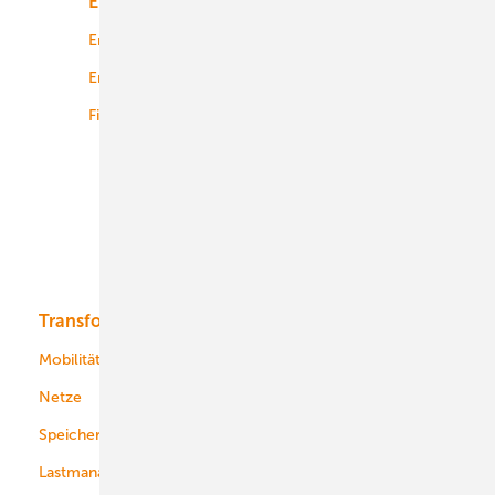
Energiemarkt
Technologie
Energierecht
Planung
Energiemärkte weltweit
Logistik
Finanzierung
Betrieb
Onshore-Wind
Offshore-Wind
Solar
Bioenergie
Transformation
Energieversorger
Service
Mobilität
Kommunen
Netze
Stadtwerke
Speicher
Energiekonzerne
Lastmanagement