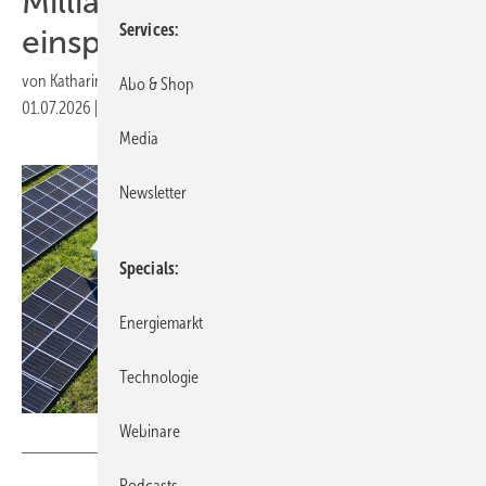
Milliarden Euro pro Jahr
Services
einsparen
von
Katharina Wolf
Abo & Shop
01.07.2026
|
Druckvorschau
Media
Newsletter
Specials
Energiemarkt
Technologie
Webinare
scharfsinn86 - stock.adobe.com
Podcasts