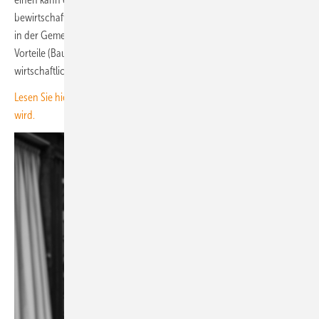
bewirtschaftet werden. Das erhält Böden und steigert die Akzeptanz
in der Gemeinde. Zum anderen bestehen weiterhin vielschichtige
Vorteile (Bau-, Erb-, Steuer-, Agrarrecht), die den Betrieb einer Anlage
wirtschaftlich besonders attraktiv machen können.
Lesen Sie hier, wie in Tschechien Agri-PV von der Regierung gefördert
wird.