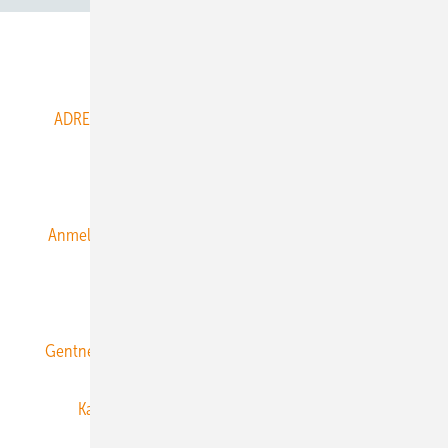
Abo- & Leserservice
ADRESSBUCH der WIND- und SOLARENERGIE
AGB
Alle Inhalte chronologisch
Anmelden
Anmeldung & Registrierung
Datenschutz
E-Paper
ERNEUERBARE ENERGIEN abonnieren
Gentner Energy Media
Gentner Verlag
Impressum
Karriere bei Gentner
Team
Mediaservice