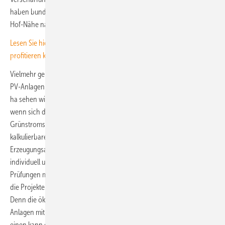
haben bundesweit die Euphorie über Eigeninvestitionsprojekte in
Hof-Nähe nahezu zunichte gemacht.
Lesen Sie hier mehr darüber, wie die Landwirtschaft von Agri-PV
profitieren kann
Vielmehr geht die Tendenz insgesamt klar wieder zu größeren Agri-
PV-Anlagen. Ab einer zusammenhängenden Fläche von acht bis neun
ha sehen wir meistens rentable Projekte für alle Beteiligten. Auch
wenn sich diese Anlagen nur noch in Co-Location mit
Grünstromspeichern wirklich rentieren. Die alte Welt mit
kalkulierbaren EEG-Einspeisevergütungen über 20 Jahre für eine
Erzeugungsanlage ist vorbei. Das Unternehmen prüft jeden Einzelfall
individuell und übernimmt die Kommunikation sowie Netzkapazitäts-
Prüfungen mit dem hiesigen Netzbetreiber, meistens das Nadelöhr für
die Projekte.
Denn die ökologischen und wirtschaftlichen Vorteile von Agri-PV-
Anlagen mit Batteriespeichern sind noch nicht ausgeschöpft. Zum
einen kann eine Fläche durch die Doppelnutzung sehr effizient