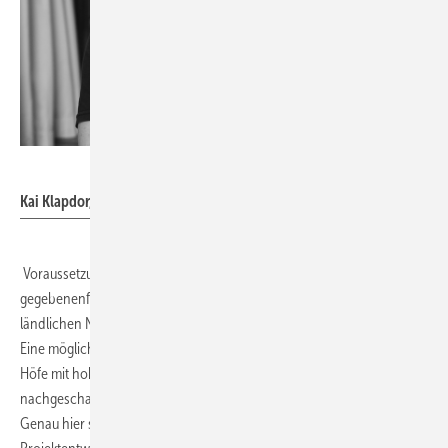
diveo GmbH
Kai Klapdor, ­Geschäftsführer der Diveo GmbH
Voraussetzung für Projekte sind ausreichende Netzanschluss- und
gegebenenfalls Bezugskapazitäten – und genau diese sind in
ländlichen Netzen nicht immer in ausreichendem Umfang vorhanden.
Eine mögliche Alternative ist daher das Eigenverbrauchsmodell für
Höfe mit hohem Strombedarf, zum Beispiel durch Biogasanlagen mit
nachgeschalteter Methanisierung. Doch ab wann lohnt sich das?
Genau hier setzt die folgende Auswertung von Diveo an. Die