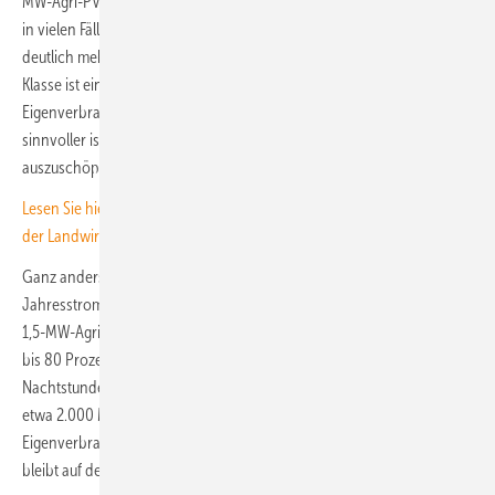
MW-Agri-PV-Anlage mit vier MWh Speicher realisiert, fällt diese Quote
in vielen Fällen auf nur noch 20 bis 40 Prozent. Der Hof erzeugt also
deutlich mehr Strom, als er sinnvoll selbst nutzen kann. In dieser
Klasse ist eine zusätzliche große Agri-PV-Anlage im reinen
Eigenverbrauchsmodell meist überdimensioniert – wirtschaftlich
sinnvoller ist es, zunächst das Dachpotenzial vollständig
auszuschöpfen und Freiflächen-PV nur sehr dosiert zu ergänzen.
Lesen Sie hier mehr über die senkrechte Aufständerungen von PV in
der Landwirtschaft.
Ganz anders die mittleren Höfe mit etwa 1.800 bis 3.000 MWh
Jahresstromverbrauch: Hier erreicht die Kombination aus Dach-PV,
1,5-MW-Agri-PV und Speicher Eigenverbrauchsquoten von rund 60
bis 80 Prozent. Der Speicher verschiebt Mittagsspitzen in Abend- und
Nachtstunden, in denen BHKW, Lüftung oder Kühlung weiterlaufen. Ab
etwa 2.000 MWh Jahreslast wird die Agri-PV-Anlage damit allein aus
Eigenverbrauchssicht interessant – ein Großteil des Solarstroms
bleibt auf dem Hof.