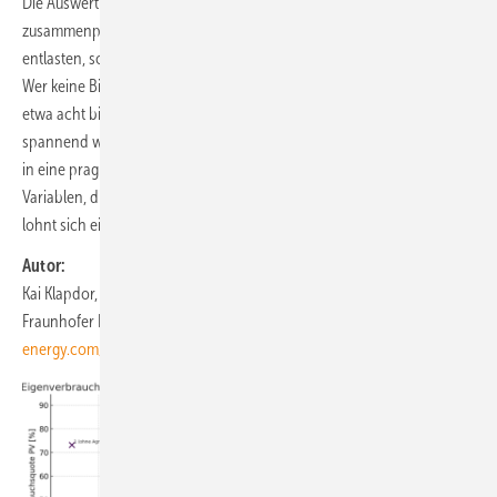
Die Auswertung der 28 Höfe legt nahe: Wo Fläche und Strombedarf
zusammenpassen, kann Agri-PV mit Speicher nicht nur das Klima
entlasten, sondern sich auch finanziell sehr deutlich lohnen.
Wer keine Biogasanlage betreibt, muss nicht außen vor bleiben: Ab
etwa acht bis neun Hektar kann eine Agri-PV-Anlage wirtschaftlich
spannend werden – hier steigt Diveo gemeinsam mit den Landwirten
in eine pragmatische Projektprüfung ein. In der Praxis gibt es viele
Variablen, die wir in einer halben Stunde einschätzen können. Darum
lohnt sich eine unverbindliche Prüfung eigentlich immer.
Autor:
Kai Klapdor, ­Geschäftsführer der Diveo GmbH, eine Ausgründung des
Fraunhofer ISE. Weitere Infos:
www.diveo-
energy.com/termin&emsp
;