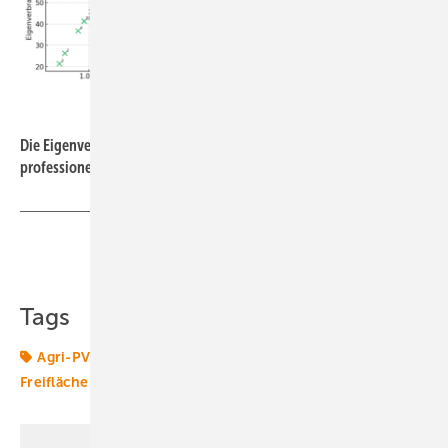
diveo GmbH
Die Eigenverbrauchsquote hängt von vielen Faktoren ab. Eine
professionelle Prüfung bringt Klarheit.
Teilen
Link kopieren
Tags
Agri-PV
Agri-PV-Anlagen
Finanzierung
Freiflächen
Gewerbedächer
Solar
Speicher