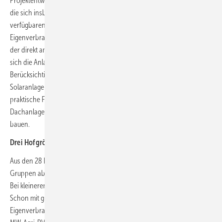
Projektentwickler haben 28 Szenarien von Biogashöfen berechnet,
die sich insbesondere in ihrem Jahresstromverbrauch und dem
verfügbaren PV-Potenzial unterscheiden. Zentrales Kriterium war die
Eigenverbrauchsquote – also der Anteil des erzeugten Solarstroms,
der direkt am Hof genutzt wird. Je höher diese Quote, desto eher lässt
sich die Anlage allein über eingesparte Stromkosten tragen.
Berücksichtigt wurde dabei zudem, dass viele Höfe bereits über
Solaranlagen auf den Dächern verfügen. Im Kern ging es um die
praktische Frage, wann es Sinn ergibt, zusätzlich zur großen
Dachanlage noch eine privilegierte Agri-PV-Anlage mit Speicher zu
bauen.
Drei Hofgrößen, drei Antworten
Aus den 28 betrachteten Biogashöfen lassen sich drei typische
Gruppen ableiten – sortiert nach ihrem jährlichen Stromverbrauch.
Bei kleineren Betrieben mit weniger als 1.200 MWh im Jahr zeigt sich:
Schon mit gut genutzter Dach-PV erreichen sie
Eigenverbrauchsquoten um die 70 Prozent. Wird dann noch eine 1,5-