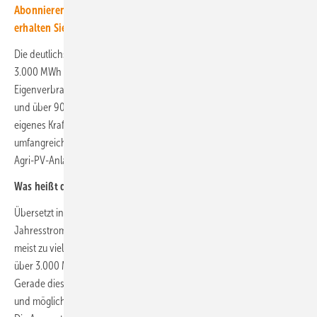
Abonnieren Sie jetzt unseren kostenlosen Newsletter. Dann
erhalten Sie regelmäßig spannende Artikel.
Die deutlichsten Ergebnisse liefern große Biogashöfe mit mehr als
3.000 MWh Stromverbrauch pro Jahr. In dieser Gruppe liegt die
Eigenverbrauchsquote der Gesamtanlage meist zwischen rund 70
und über 90 Prozent. Die Agri-PV-Anlage arbeitet hier faktisch wie ein
eigenes Kraftwerk für den Hof, selbst wenn die Dächer bereits
umfangreich mit PV belegt sind. Für diese Betriebe ist eine 1,5-MW-
Agri-PV-Anlage mit Speicher im Eigenverbrauchsmodell klar attraktiv.
Was heißt das für die Praxis?
Übersetzt in die Sprache des Alltags heißt das: Unter etwa 1.200 MWh
Jahresstromverbrauch ist eine große Agri-PV-Anlage mit Speicher
meist zu viel des Guten. Ab rund 2.000 MWh wird es spannend, ab
über 3.000 MWh spricht vieles für einen belastbaren Business-Case.
Gerade diese Betriebe sollten ihre Lastprofile, vorhandene Dach-PV
und mögliche Agri-PV-Flächen einmal sauber durchrechnen lassen.