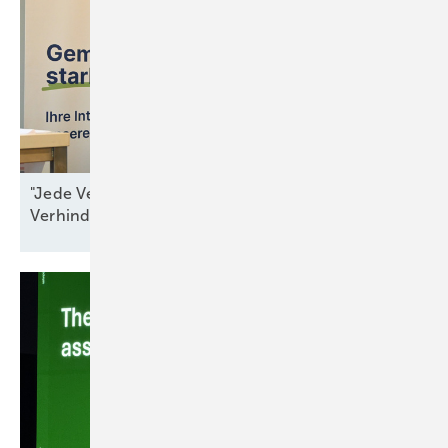
"Jede Verzögerung ist ein Beitrag zur
Verhinderung von
Resilienz"