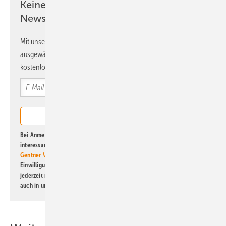
Keine Zeit? Kein Problem mit dem ERE
Newsletter!
Mit unserem Newsletter erhalten Sie regelmäßig von uns
ausgewählte Informationen und Neuigkeiten, gebündelt und
kostenlos direkt ins Postfach.
Bei Anmeldung zu diesem Newsletter bin ich damit einverstanden, über
interessante Verlags- und Online-Angebote
der Marken der Alfons W.
Gentner Verlag GmbH & Co. KG
informiert zu werden. Diese
Einwilligung kann ich jederzeit widerrufen und eine Abmeldung ist
jederzeit möglich. Informationen zum Umgang mit Daten finden Sie
auch in unserer
Datenschutzerklärung
.