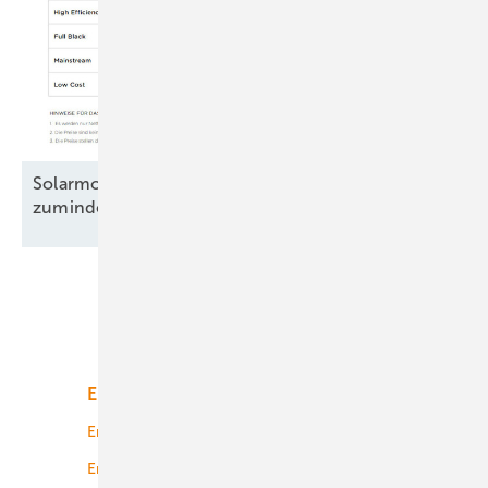
Solarmodule: Preisanstieg legt Pause ein –
zumindest
teilweise
Unsere Themen
Energiemarkt
Technologie
Energierecht
Planung
Energiemärkte weltweit
Logistik