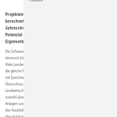
Projektentwickler haben 28 Szenarien von Biogashöfen
berechnet, die sich insbesondere in ihrem
Jahresstromverbrauch und dem verfügbaren PV-
Potenzial unterscheiden. Zentrales Kriterium war die
Eigenverbrauchsquote.
Die Scheunendächer sind seit Jahren mit Modulen belegt und
dennoch bleibt am Ende des Monats eine saftige Stromrechnung.
Viele Landwirte und Flächeneigentümer stellen sich deshalb gerade
die gleiche Frage: Lohnt sich auf meinen Flächen eine Agri-PV-Anlage
mit Speicher oder produziert sie am Ende einfach nur
Überschussstrom, der kein Geld bringt? Wie so oft: Es kommt drauf an.
Landwirtschaftliche Betriebe konnten sich in den letzten zwei Jahren
sowohl über die baurechtliche Privilegierung von 2,5 ha Agri-PV-
Anlagen sowie das Solarpaket 1 – temporär zu Recht - freuen. Doch
das Ausbleiben der Genehmigung für das Solarpaket sowie neue
Verschärfungen vor allem über das Solarspitzengesetz bzw. § 51 EEG