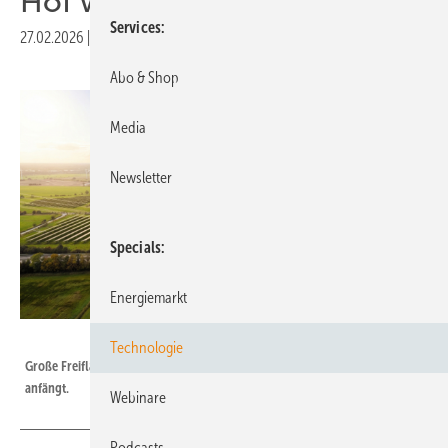
Hof wirklich?
Services
27.02.2026
|
Druckvorschau
Abo & Shop
Media
Newsletter
Specials
Energiemarkt
diveo GmbH
Technologie
Große Freiflächen-PV mit Speicher rentiert sich, wenn man es richtig
anfängt.
Webinare
Podcasts