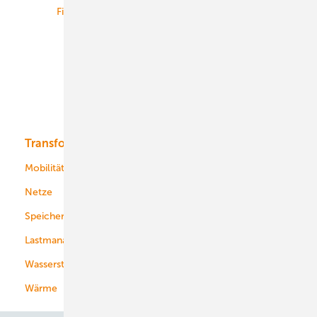
Finanzierung
Betrieb
Onshore-Wind
Offshore-Wind
Solar
Bioenergie
Transformation
Energieversorger
Service
Mobilität
Kommunen
Netze
Stadtwerke
Speicher
Energiekonzerne
Lastmanagement
Wasserstoff
Wärme