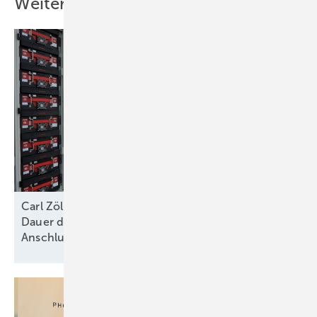
Weitere Inhalte
Carl Zöllner von Intilion: „Die größte Hürde ist die
Dauer der Genehmigungs- und
Anschlussverfahren“