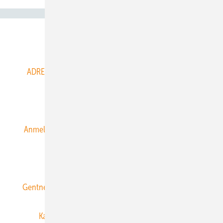
Abo- & Leserservice
ADRESSBUCH der WIND- und SOLARENERGIE
AGB
Alle Inhalte chronologisch
Anmelden
Anmeldung & Registrierung
Datenschutz
E-Paper
ERNEUERBARE ENERGIEN abonnieren
Gentner Energy Media
Gentner Verlag
Impressum
Karriere bei Gentner
Team
Mediaservice