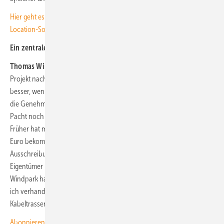
Hier geht es zum kostenlosen Download unseres aktuellen Co-
Location-Sonderhefts.
Ein zentraler Hebel scheint die Pacht zu sein.
Thomas Winkler:
Ja. Wir verhandeln die Pacht heute in jedem
Projekt nach. Am Ende findet auch der Grundstückseigentümer es
besser, wenn das Projekt umgesetzt wird. Wenn ich sage: „Ich habe
die Genehmigung, ich habe den Zuschlag, aber wir müssen bei der
Pacht noch deutlich runter", dann ist das eine schwierige Botschaft.
Früher hat man pro Jahr und Windkraftanlage teils mehr als 250.000
Euro bekommen, heute liegen wir unter 100.000. Das Problem ist: Die
Ausschreibungspreise gehen viel schneller zurück, als ich die
Eigentümer überzeugen kann. Hinzu kommt die Komplexität – in einem
Windpark habe ich oft nicht einen, sondern 50 Eigentümer, mit denen
ich verhandeln muss, dazu die Flächeneigentümer für die
Kabeltrassen.
Abonnieren Sie jetzt unseren kostenlosen Newsletter, um immer gut