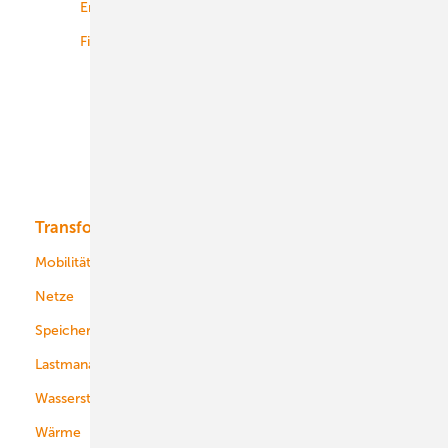
Energiemärkte weltweit
Logistik
Finanzierung
Betrieb
Onshore-Wind
Offshore-Wind
Solar
Bioenergie
Transformation
Energieversorger
Service
Mobilität
Kommunen
Netze
Stadtwerke
Speicher
Energiekonzerne
Lastmanagement
Wasserstoff
Wärme