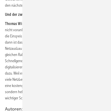
den nächsten Jahren noch einmal richtig nach vorne zu bringen.
Und der zweite Schritt?
Thomas Winkler:
Der Ausbau der Netze. Wenn wir den Netzausbau
nicht voranbringen und stattdessen den Fokus zu stark darauf legen,
die Einspeisung zu steuern oder auf neue Gaskraftwerke zu setzen,
dann ist das nicht die Lösung. Spitzenkappung allein hilft nicht – der
Netzausbau muss Schritt halten. Man müsste für den Netzbereich die
gleichen Rahmenbedingungen schaffen wie damals beim Wind:
Schnellgenehmigungen ermöglichen, weniger Bürokratie,
digitalisieren und flexibilisieren. Auch das Thema Überbauung gehört
dazu. Weil es keine klaren gesetzlichen Regelungen gibt, wollen sich
viele Netzbetreiber nicht aufs Glatteis begeben. Dabei ist Überbauung
eine kostengünstige Lösung – ich muss kein neues Netz bauen,
sondern hebe Potenzial, das ungenutzt brach liegt. Das ist ein erster
wichtiger Schritt.
Autoren: