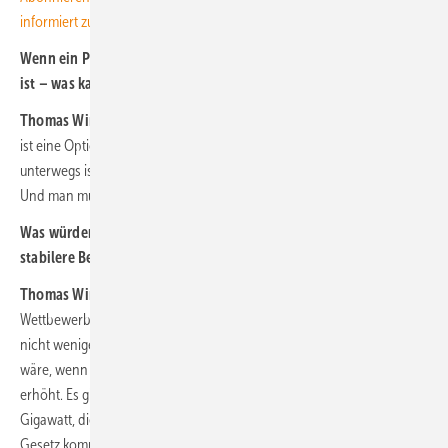
informiert zu sein.
Wenn ein Projekt nach dem Zuschlag nicht mehr wirtschaftlich
ist – was kann man tun?
Thomas Winkler:
Man kann das Projekt mit Speichern aufwerten, das
ist eine Option. Man kann schauen, wer in der Region noch
unterwegs ist und mit wem man sich einen Netzanschluss teilen kann.
Und man muss die Pacht nachverhandeln.
Was würden Sie sich wünschen, um den Windbereich wieder auf
stabilere Beine zu stellen?
Thomas Winkler:
In sich ist der Preisverfall ja Ausdruck eines starken
Wettbewerbs das ist volkswirtschaftlich erst einmal gewollt. Ich will
nicht weniger Ausbau sehen. Was uns aber wirklich helfen würde,
wäre, wenn die Bundesregierung das Ausschreibungsvolumen
erhöht. Es gibt den angekündigten Ausbaubooster, die zusätzlichen
Gigawatt, die im Gespräch sind – wichtig wäre, dass die auch ins
Gesetz kommen. Wir haben jetzt die Gelegenheit, die Energiewende in