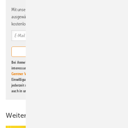
Mit unserem Newsletter erhalten Sie regelmäßig von uns
ausgewählte Informationen und Neuigkeiten, gebündelt und
kostenlos direkt ins Postfach.
Bei Anmeldung zu diesem Newsletter bin ich damit einverstanden, über
interessante Verlags- und Online-Angebote
der Marken der Alfons W.
Gentner Verlag GmbH & Co. KG
informiert zu werden. Diese
Einwilligung kann ich jederzeit widerrufen und eine Abmeldung ist
jederzeit möglich. Informationen zum Umgang mit Daten finden Sie
auch in unserer
Datenschutzerklärung
.
Weitere Inhalte