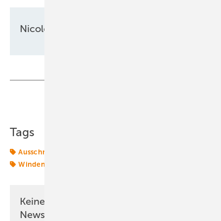
Nicole Weinhold
Teilen
Link kopieren
Tags
Ausschreibungen
EEG
Finanzierung
PPA
VSB
Windenergie
onshore-wind
Keine Zeit? Kein Problem mit dem ERE
Newsletter!