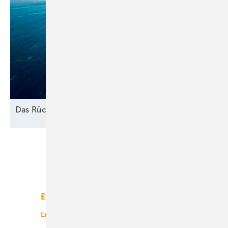
Das
Rückbau-Dilemma
Unsere Themen
Energiemarkt
Technologie
Energierecht
Planung