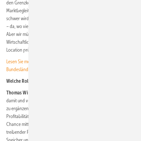
den Grenzkosten angekommen. Das sieht man auch im Markt: Viele
Marktbegleiter bauen Personal ab. Wir sind an dem Punkt, an dem es
schwer wird, im Windbereich Geld zu verdienen. Es gibt gute Projekte
– da, wo viel Wind weht und die Pacht niedrig ist, funktioniert das.
Aber wir müssen bei den Projekten nacharbeiten, um die
Wirtschaftlichkeit sicherzustellen: nachschauen, nachverhandeln, Co-
Location prüfen.
Lesen Sie mehr dazu, wie ungleich die Ausschreibungen nach
Bundesländern bezuschlagt werden.
Welche Rolle spielt dabei die Co-Location?
Thomas Winkler:
Eine sehr große. Wir beschäftigen uns intensiv
damit und versuchen, Windprojekte mit PV-Projekten und Speichern
zu ergänzen, um die Netzanschlusskosten zu senken und damit die
Profitabilität der Windprojekte zu erhöhen. Wir berücksichtigen diese
Chance mittlerweile in jedem Projekt, in jedem Windpark – das ist ein
treibender Faktor. Wir teilen uns den Netzanschluss, ergänzen
Speicher und optimieren so das Gesamtsystem auf der Capex-Seite.