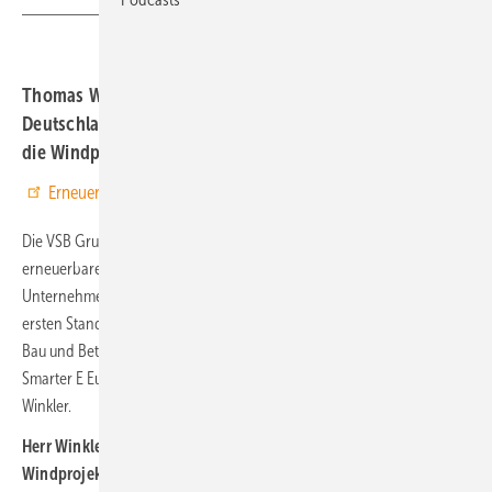
Thomas Winkler, Geschäftsführer VSB Neue Energien
Deutschland GmbH, über den wirtschaftlichen Druck auf
die Windprojektierung in Deutschland
Erneuerbare Energien bei Google bevorzugen
Die VSB Gruppe gehört zu den führenden Projektentwicklern für
erneuerbare Energien in Deutschland und ganz Europa. Das
Unternehmen deckt die gesamte Wertschöpfungskette ab – von der
ersten Standortprüfung über die Genehmigungsplanung bis hin zum
Bau und Betrieb der Wind- und Solarparks. Wir sprachen auf der
Smarter E Europe mit dem Geschäftsführer Deutschland, Thomas
Winkler.
Herr Winkler, wie ist die Situation derzeit – ist es schwierig,
Windprojekte umzusetzen?