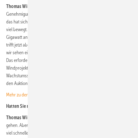
Thomas Winkler:
Bei Wind sehen wir aktuell sehr viele
Genehmigungen, da hat sich in den letzten Jahren wirklich viel getan,
das hat sich sehr positiv entwickelt. Die Ampel-Regierung hat da sehr
viel bewegt. Das ist auch der Grund, warum wir letztes Jahr 20
Gigawatt an Genehmigungen im Windbereich gesehen haben. Das
trifft jetzt aber auf nur rund zehn Gigawatt in der Ausschreibung – und
wir sehen einen starken Preisverfall bei den Ausschreibungspreisen.
Das erfordert von unserer Seite neue Wege, um die Kosten in den
Windprojekten zu senken. Genau das ist derzeit der größte
Wachstumsschmerz: Die Vergütung ist aufgrund des Wettbewerbs bei
den Auktionen deutlich zurückgegangen.
Mehr zu dem Thema Ausschreibungen und Preise lesen Sie hier.
Hatten Sie mit diesem Preisverfall gerechnet?
Thomas Winkler:
Wir haben erwartet, dass die Preise nach unten
gehen. Aber von der Dynamik waren wir überrascht – das ging sehr
viel schneller, als wir gedacht hatten. Ich glaube, wir sind aktuell bei