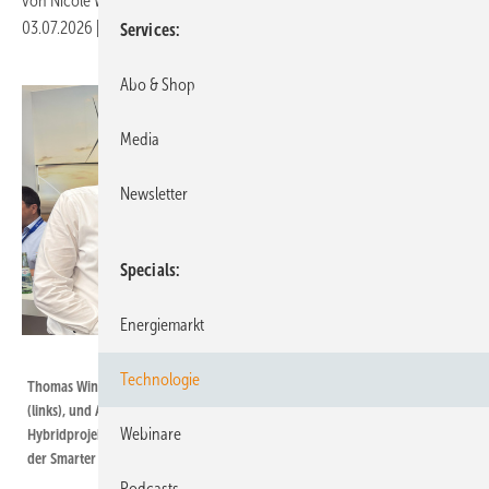
von
Nicole Weinhold
03.07.2026
|
Druckvorschau
Services
Abo & Shop
Media
Newsletter
Specials
Energiemarkt
Nicole Weinhold
Technologie
Thomas Winkler, Geschäftsführer VSB Neue Energien Deutschland GmbH
(links), und André Pasemann, Abteilungsleiter Energynious -
Webinare
Hybridprojekte PV/Batteriespeicher & Individuelle Energielösungen, auf
der Smarter E Europe in München.
Podcasts