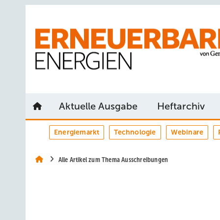
Springe
Springe
Springe
auf
auf
auf
Hauptinhalt
Hauptmenü
SiteSearch
Aktuelle Ausgabe
Heftarchiv
Energiemarkt
Technologie
Webinare
Alle Artikel zum Thema Ausschreibungen