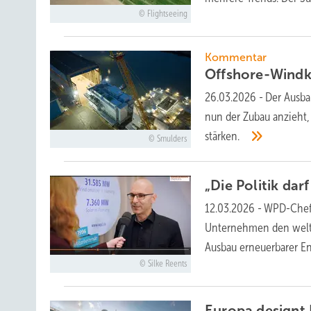
Flightseeing
Kommentar
Offshore-Windk
26.03.2026
-
Der Ausba
nun der Zubau anzieht,
stärken.
Smulders
„Die Politik da
12.03.2026
-
WPD-Chef 
Unternehmen den weltw
Ausbau erneuerbarer En
Silke Reents
Europa designt