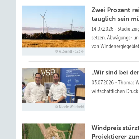
Zwei Prozent r
tauglich sein
mü
14.07.2026
-
Studie zei
setzen. Abwägungs- und
von
Windenergiegebiet
A. Zerndl - 123RF
„Wir sind bei d
03.07.2026
-
Thomas Wi
wirtschaftlichen Druck
Nicole Weinhold
Windpreis stürz
Projektierer z