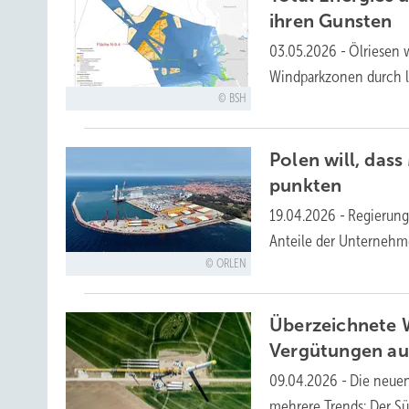
ihren
Gunsten
03.05.2026
-
Ölriesen 
Windparkzonen durch l
BSH
Polen will, da
punkten
19.04.2026
-
Regierung
Anteile der Unternehm
ORLEN
Überzeichnete 
Vergütungen a
09.04.2026
-
Die neuen
mehrere Trends: Der S