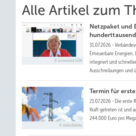
Alle Artikel zum
Netzpaket und 
hunderttausen
31.07.2026
-
Verbändev
Erneuerbare Energien, N
Screenshot GEM
integriert und schnelle
Ausschreibungen und ü
Termin für erst
21.07.2026
-
Die erste 
Kraft getreten ist und
244.000 Euro pro Meg
Velka Botička