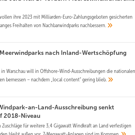
wollen ihre 2023 mit Milliarden-Euro-Zahlungsgeboten gesicherten
anges Freihalten von Nachbarwindparks
nachbessern.
ss Meerwindparks nach Inland-Wertschöpfung
 in Warschau will in Offshore-Wind-Ausschreibungen die nationale
en bemessen – nachdem „local content“ gering
blieb.
Windpark-an-Land-Ausschreibung senkt
uf
2018-Niveau
 Zuschläge für weitere 3,4 Gigawatt Windkraft an Land verfestigen
üden bleibt außen vor, 7-Megawatt-Anlagen sind im
Kommen.