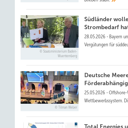
Südländer wolle
Strombedarf
ha
28.05.2026
-
Bayern un
Vergütungen für süddeu
Staatsministerium Baden-
Wuerttemberg
Deutsche Meere
Förderabhängig
25.05.2026
-
Offshore-
Wettbewerbssystem. Die
Tilman Weber
Total Energies 