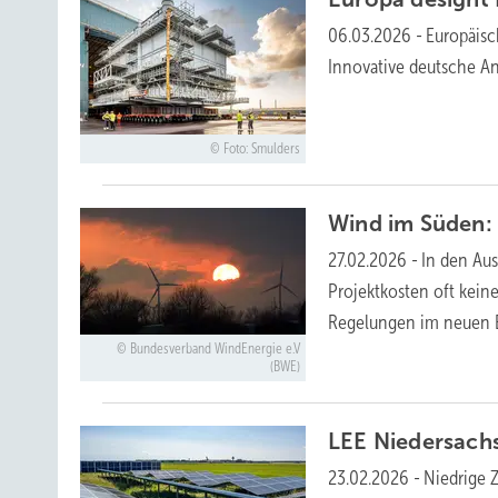
06.03.2026
-
Europäisc
Innovative deutsche An
Foto: Smulders
Wind im Süden: 
27.02.2026
-
In den Au
Projektkosten oft kein
Regelungen im neuen
Bundesverband WindEnergie e.V
(BWE)
LEE Niedersachs
23.02.2026
-
Niedrige 