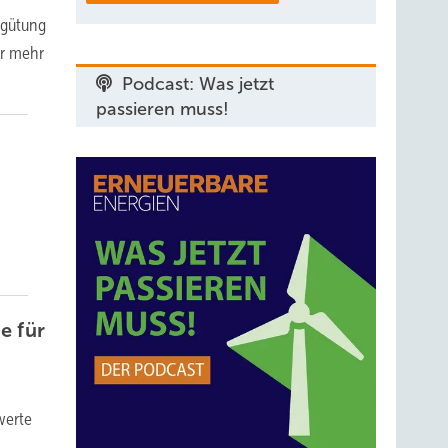
rgütung
er mehr
Podcast: Was jetzt
passieren muss!
e für
werte