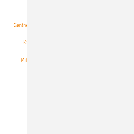
ERNEUERBARE ENERGIEN abonnieren
Gentner Energy Media
Gentner Verlag
Impressum
Karriere bei Gentner
Team
Mediaservice
Mitgliedschaften und Engagement
Newsletter
Privacy Manager
RSS-Feed
Veranstaltungen / Webinare
© 2026 ERNEUERBARE ENERGIEN