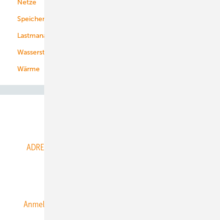
Netze
Stadtwerke
Speicher
Energiekonzerne
Lastmanagement
Wasserstoff
Wärme
Abo- & Leserservice
ADRESSBUCH der WIND- und SOLARENERGIE
AGB
Alle Inhalte chronologisch
Anmelden
Anmeldung & Registrierung
Datenschutz
E-Paper