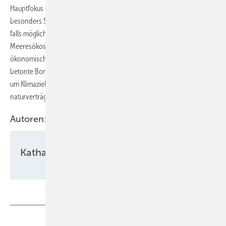
Hauptfokus der Förderung stehen neben mariner Infrastruktur
besonders Schutz und Erhalt mariner Arten und Lebensräume sowie,
falls möglich, Verbesserung und Regenerierung der
Meeresökosysteme. „Damit Nord- und Ostsee ökologisch und
ökonomisch kraftvoll bleiben, ist mehr Meeresschutz notwendig“,
betonte Bonde. Der Ausbau von Windkraft auf See sei „unabdingbar,
um Klimaziele und Energiewende zu erreichen – aber so
naturverträglich und meeresumweltfreundlich wie möglich“.
Autoren:
Katharina Wolf
Teilen
Link kopieren