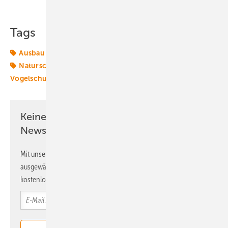
Tags
Ausbau
Ausbau-Ziele
Ausschreibungen
Hafen
Naturschutz
Offshore-Technik
Techniktrends
Vogelschutz
offshore-wind
Keine Zeit? Kein Problem mit dem ERE
Newsletter!
Mit unserem Newsletter erhalten Sie regelmäßig von uns
ausgewählte Informationen und Neuigkeiten, gebündelt und
kostenlos direkt ins Postfach.