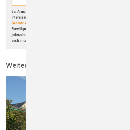
Bei Anmeldung zu diesem Newsletter bin ich damit einverstanden, über
interessante Verlags- und Online-Angebote
der Marken der Alfons W.
Gentner Verlag GmbH & Co. KG
informiert zu werden. Diese
Einwilligung kann ich jederzeit widerrufen und eine Abmeldung ist
jederzeit möglich. Informationen zum Umgang mit Daten finden Sie
auch in unserer
Datenschutzerklärung
.
Weitere Inhalte