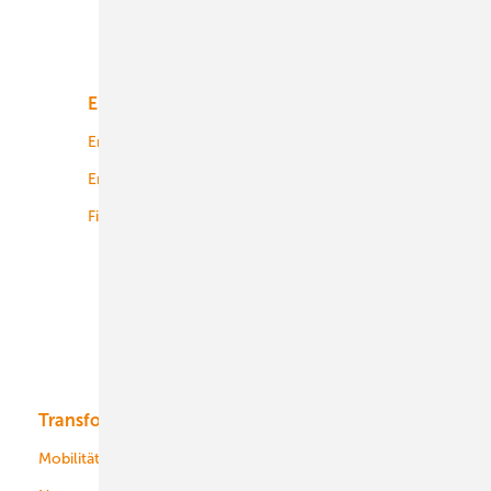
Unsere Themen
Energiemarkt
Technologie
Energierecht
Planung
Energiemärkte weltweit
Logistik
Finanzierung
Betrieb
Onshore-Wind
Offshore-Wind
Solar
Bioenergie
Transformation
Energieversorger
Service
Mobilität
Kommunen