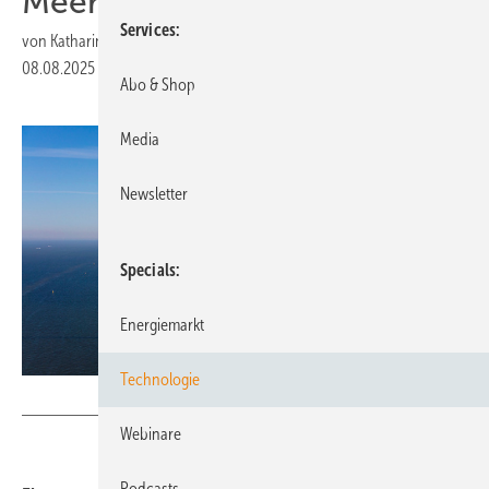
Meeresschutz
Services
von
Katharina Wolf
08.08.2025
|
Druckvorschau
Abo & Shop
Media
Newsletter
Specials
Energiemarkt
Technologie
Peter Adams -stock.adobe.com
Webinare
Podcasts