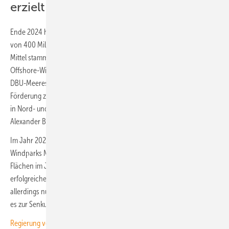
erzielt
Ende 2024 hat das Bundesumweltministerium durch eine Zustiftung
von 400 Millionen Euro den Fonds ermöglicht, hieß es weiter. Die
Mittel stammen aus Ausgleichszahlungen für Lizenzen zum Bau von
Offshore-Windenergieanlagen. „In Deutschland steht nun mit dem
DBU-Meeresnaturschutzfonds eine dauerhafte und nachhaltige
Förderung zur Verfügung, um künftig die Meerökosysteme besonders
in Nord- und Ostsee zu bewahren“, sagte DBU-Generalsekretär
Alexander Bonde.
Im Jahr 2024 hatte die Versteigerung von Baurechten für Offshore-
Windparks Milliarden-Erlöse erzielt. In der Ausschreibung zweier
Flächen im Juni vergangenen Jahres verpflichteten sich die
erfolgreichen Bieter, drei Milliarden Euro zu zahlen. Der Erlös fließt
allerdings nur zu einem kleinen Teil in den Meeresschutz. Primär soll
es zur Senkung des Strompreises genutzt werden.
Regierung vergreift sich an Offshore-Auktionseinnahmen