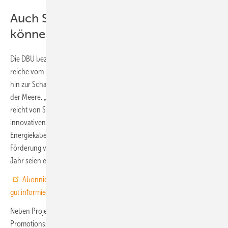
Auch Stipendien oder Start-ups
können Förderung erhalten
Die DBU bezeichnete das Potenzial des neuen Fonds als „riesig“. Es
reiche vom Erhalt und Wiederherstellung von Meeresökosystemen bis
hin zur Schadensminimierung bei den unterschiedlichen Nutzungen
der Meere. „Das umfasst den ganzen Bereich maritimer Technologie,
reicht von Schallminderung über Antriebe der Schifffahrt bis hin zu
innovativen Verlegetechniken etwa für Rohrleitungen, Daten- und
Energiekabel“, so der DBU-Generalsekretär. Geplant sei eine jährliche
Förderung von etwa zehn Millionen Euro, zur Startphase in diesem
Jahr seien es fünf Millionen Euro.
Abonnieren Sie jetzt unseren Youtube-Kanal und seien Sie immer
gut informiert.
Neben Projekten soll der DBU-Meeresnaturschutzfonds auch
Promotionsstipendien und Unterstützung für Start-ups umfassen. Im