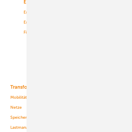
Energiemarkt
Technologie
Energierecht
Planung
Energiemärkte weltweit
Logistik
Finanzierung
Betrieb
Onshore-Wind
Offshore-Wind
Solar
Bioenergie
Transformation
Energieversorger
Service
Mobilität
Kommunen
Netze
Stadtwerke
Speicher
Energiekonzerne
Lastmanagement