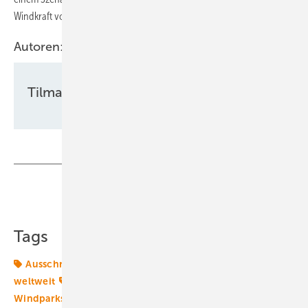
Windkraft vor.
Autoren:
Tilman Weber
Teilen
Link kopieren
Tags
Ausschreibungen
Energiemarkt
Energiemärkte
weltweit
Gigawatt
Offshore-Markt
Offshore-
Windparks