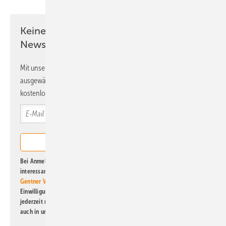
Keine Zeit? Kein Problem mit dem ERE
Newsletter!
Mit unserem Newsletter erhalten Sie regelmäßig von uns
ausgewählte Informationen und Neuigkeiten, gebündelt und
kostenlos direkt ins Postfach.
Bei Anmeldung zu diesem Newsletter bin ich damit einverstanden, über
interessante Verlags- und Online-Angebote
der Marken der Alfons W.
Gentner Verlag GmbH & Co. KG
informiert zu werden. Diese
Einwilligung kann ich jederzeit widerrufen und eine Abmeldung ist
jederzeit möglich. Informationen zum Umgang mit Daten finden Sie
auch in unserer
Datenschutzerklärung
.