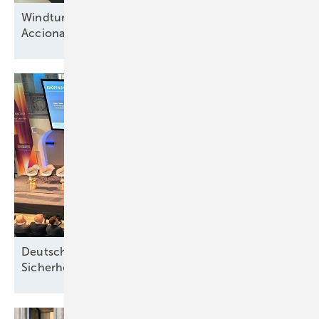
Windturbinenbauer Nordex und Anteilseigner
Acciona offen für neue
Wachstumsphase
Deutsche Meereswindkraft-Branche fordert
Sicherheit ohne
Förderabhängigkeit