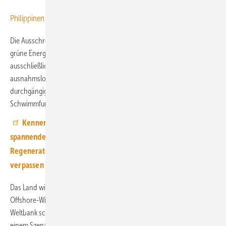
Philippinen auf Meereswindkraftkurs
Die Ausschreibung erfolgt im Rahmen der nun fünften Auktion für
grüne Energie (Green Energy Auction – GEA-5), die dieses Mal
ausschließlich nur Meereswindparks ausloben soll. Dabei sind
ausnahmslos Windparks auf in den Meeresboden gerammten
durchgängigen Fundamenten zugelassen, aber nicht auf
Schwimmfundamenten.
Kennen Sie unseren Youtube-Kanal? Hier finden Sie
spannende Interviews mit Experten aus der
Regenerativbranche. Abonnieren Sie uns einfach, und Sie
verpassen kein Video.
Das Land wies bereits sechs Potenzialzonen aus, die Raum für eine
Offshore-Windkraft-Erzeugung von 46 GW bieten sollen. Eine von der
Weltbank schon 2022 veröffentlichte Studie sah für die Philippinen in
einem Szenario noch 2,8 GW an bis 2030 installierter Offshore-