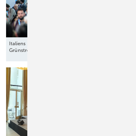
Italiens Strategiedebatte in Rimini über sinnvolle
Grünstromziele