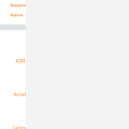
Wasserstoff
Wärme
Abo- & Leserservice
ADRESSBUCH der WIND- und SOLARENERGIE
AGB
Alle Inhalte chronologisch
Anmelden
Anmeldung & Registrierung
Datenschutz
E-Paper
ERNEUERBARE ENERGIEN abonnieren
Gentner Energy Media
Gentner Verlag
Impressum