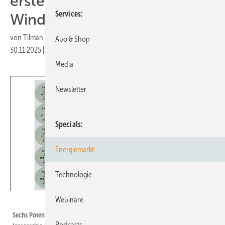
ersten Offshore-
Services
Windparkbau aus
von
Tilman Weber
Abo & Shop
30.11.2025
|
Druckvorschau
Media
Newsletter
Specials
Energiemarkt
Technologie
Webinare
NREL
Sechs Potenzialzonen für Offshore-Windkraft der Philippinen (in:
Podcasts