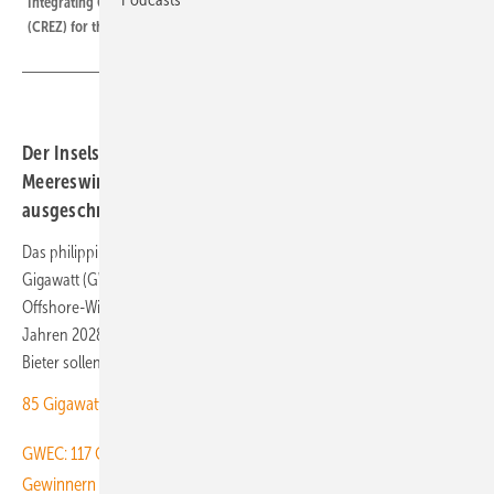
Integrating Offshore Wind Into Competitive Renewable Energy Zones
(CREZ) for the Philippines)
Der Inselstaat hat Betriebsrechte für eine erste
Meereswindkraftkapazität des Landes von 3,3 Gigawatt
ausgeschrieben. Bau schon bis 2030 geplant.
Das philippinische Energieministerium hat in einem Tender von 3,3
Gigawatt (GW) Rechte zur Entwicklung und die Einspeisung erster
Offshore-Windparks des Landes ausgeschrieben. Bereits in den
Jahren 2028 bis 2030 sollen diese Kapazitäten ans Netz gehen. Die
Bieter sollen 20-Jahres-Verträge erhalten.
85 Gigawatt: Globale Meereswindkraft auf starkem Wachstumskurs
GWEC: 117 Gigawatt neue Windkraft weltweit – dank nur acht
Gewinnern