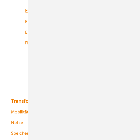
Energiemarkt
Technologie
Energierecht
Planung
Energiemärkte weltweit
Logistik
Finanzierung
Betrieb
Onshore-Wind
Offshore-Wind
Solar
Bioenergie
Transformation
Energieversorger
Service
Mobilität
Kommunen
Netze
Stadtwerke
Speicher
Energiekonzerne