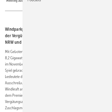
Mehring aus
Windparkplaner boten so viel Stromkapazität an Land in
der Vergütungsausschreibung an wie nie. Zuschläge auf
NRW und Niedersachsen konzentriert.
Mit Geboten für bundesweit verstreute neue Windparks an Land mit
8,2 Gigawatt (GW) haben die Windenergieunternehmen sich für das
im November ausgeschriebene Zuschlagsvolumen von 3,45 GW ins
Spiel gebracht. Wie die Bundesnetzagentur (BNetzA) nun bekannt gab,
bedeutete der hohe Wettbewerb die bereits sechste überzeichnete
Ausschreibungsrunde in Folge für die bundesweite Onshore-
Windkraft an Land. Damit hatte das Angebot erstmals nach 2017 –
dem Premierenjahr der neu eingeführten Windkraft-
Vergütungsausschreibungen – die von der BNetzA anvisierte
Zuschlagsmenge in allen Auktionsrunden eines Jahres übetroffen.