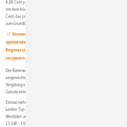
6,06 Cent pro kWh. Das noch mit einem Zuschlag erfolgreiche Projekt
mit dem höchsten Gebotswert erzielte einen Grundtarif von 6,12
Cent, das preisgünstigste Projektangebot stellt die Stromeinspeisung
zum Grundtarif von 5,8 Cent pro kWh in Aussicht.
Kennen Sie unseren Youtube-Kanal? Hier finden Sie
spannende Interviews mit Experten aus der
Regenerativbranche. Abonnieren Sie uns einfach, und Sie
verpassen kein Video.
Der Bieterwettbewerb war auch gemessen an der Zahl der
eingereichten Windparkprojektangebote stark. Von den 905 für eine
Vergütung eingebrachten Turbinenbauvorhaben erreichten nur 415
Gebote einen Zuschlag.
Einmal mehr konzentrierten sich die Zuschläge insbesondere auf die
beiden Top-Ausbauländer der vergangenen Jahre Nordrhein-
Westfalen und Niedersachsen. Projekte mit zusammen jeweils knapp
1,1 GW – 1.093 Megawatt (MW) und 1.091 MW – für Windparks in