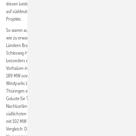
diesen beiden Bundesländern erhielten somit grünes Licht. Aber auch
auf süddeutsche Bundesländer kamen nun wieder mehr bezuschlagte
Projekte.
So waren außerhalb der beiden Ausbauspitzenländer zunächst zwar
wie zu erwarten Windparkentwickler in den ebenfalls windkraftstarken
Ländern Brandenburg mit 34 Zuschlägen für 262 Megawatt (MW) und
Schleswig-Holstein mit 18 Zuschlägen für 42 Anlagen und fast 235 MW
besonders erfolgreich. Doch danach folgten schon Projektierer von
Vorhaben in Rheinland-Pfalz bei 27 Zuschlägen für 29 Anlagen und
189 MW sowie in Bayern bei 21 Zuschlägen für 26 Anlagen in vier
Windparks beziehungsweise für knapp 175 MW. Auch für Hessen und
Thüringen ergab sich noch viel neues Windkraft-Ausbaupotenzial.
Gebote für Turbinenerrichtungen in dem westlichen der beiden
Nachbarländer erzielten Zuschläge für 21 Anlagen mit 126 MW. In dem
südlichsten Bundesland Ostdeutschlands sind 15 projektierte Anlagen
mit 102 MW nun durch die jüngsten Zuschläge abgesichert. Zum
Vergleich: Das windhöffige Ostseeküstenland Mecklenburg-