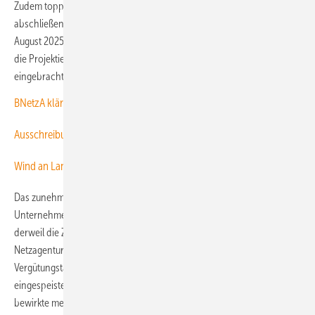
Zudem toppte die Ausschreibungsbeteiligung der vierten und
abschließenden Auktionsrunde von 2025 die Auktionsrunden vom
August 2025 und vom November 2024 nochmals deutlich, in welche
die Projektierer schon Rekordgebotsvolumen von 5,7 und 6,1 GW
eingebracht hatten.
BNetzA klärt Gebotsniveau
Ausschreibung Wind an Land: Die Preise rutschen weiter
Wind an Land bei Zubau und Genehmigungen stärker als je zuvor
Das zunehmende Interesse der Windparks projektierenden
Unternehmen an den Vergütungszuschlägen der BNetzA drückt
derweil die Zuschlagswerte immer deutlicher unter den von der
Netzagentur als Gebotshöchstwert eingestuften bestmöglichen
Vergütungstarif. Zugelassen waren 2025 bis zu 7,35 Cent pro
eingespeiste Kilowattstunde (kWh). Der durch die Novemberauktion
bewirkte mengengewichtete mittlere Zuschlagswert betrug nur noch