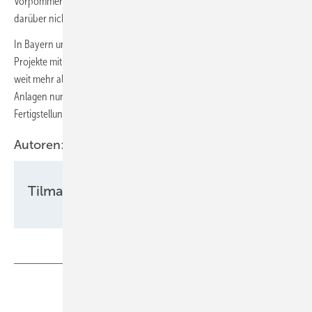
Vorpommern kam durch neu bezuschlagte 103 MW Windkraftzubau
darüber nicht hinaus.
In Bayern und in Rheinland-Pfalz punkteten insbesondere sehr große
Projekte mit Bürgerbeteiligungen. So kam in Bayern das Projekt des für
weit mehr als 100 MW geplanten Bürgerwindparks Steigerwald mit 16
Anlagen nun auf die Zielgerade. Insgesamt soll dieser nach der
Fertigstellung sogar aus 19 Turbinen bestehen.
Autoren:
Tilman Weber
Teilen
Link kopieren