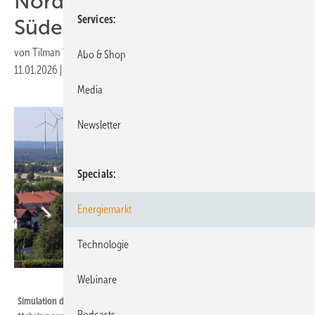
Nordwesten, Aufwind im
Services
Süden
von
Tilman Weber
Abo & Shop
11.01.2026
|
Druckvorschau
Media
Newsletter
Specials
Energiemarkt
Technologie
Webinare
Qair
Simulation des Windparks Altötting aus Kirchturmsperspektive von
Podcasts