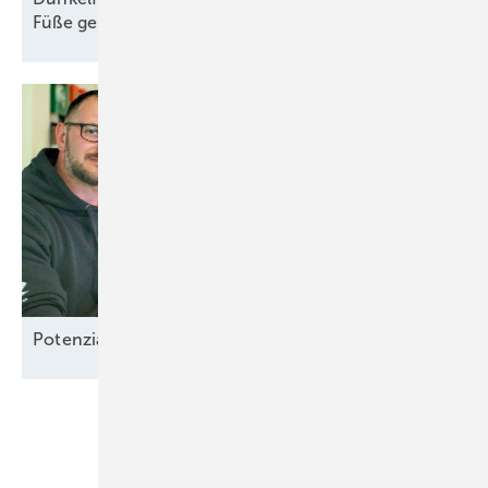
Füße
gestellt
Potenzial-Pflege auf
Borkum
Unsere Themen