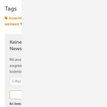
Tags
Ausschreibungen
Energiemarkt
Energiemärkte
weltweit
Windenergie
Zuschläge
Keine Zeit? Kein Problem mit dem ERE
Newsletter!
Mit unserem Newsletter erhalten Sie regelmäßig von uns
ausgewählte Informationen und Neuigkeiten, gebündelt und
kostenlos direkt ins Postfach.
Bei Anmeldung zu diesem Newsletter bin ich damit einverstanden, über