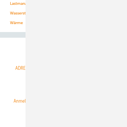
Lastmanagement
Wasserstoff
Wärme
Abo- & Leserservice
ADRESSBUCH der WIND- und SOLARENERGIE
AGB
Alle Inhalte chronologisch
Anmelden
Anmeldung & Registrierung
Datenschutz
E-Paper
ERNEUERBARE ENERGIEN abonnieren