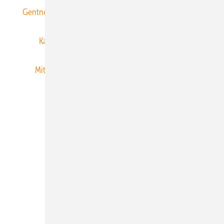
Gentner Energy Media
Gentner Verlag
Impressum
Karriere bei Gentner
Team
Mediaservice
Mitgliedschaften und Engagement
Newsletter
Privacy Manager
RSS-Feed
Veranstaltungen / Webinare
© 2026 ERNEUERBARE ENERGIEN