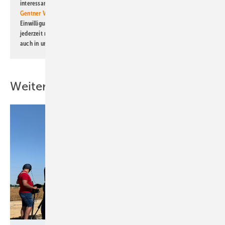
interessante Verlags- und Online-Angebote
der Marken der Alfons W.
Gentner Verlag GmbH & Co. KG
informiert zu werden. Diese
Einwilligung kann ich jederzeit widerrufen und eine Abmeldung ist
jederzeit möglich. Informationen zum Umgang mit Daten finden Sie
auch in unserer
Datenschutzerklärung
.
Weitere Inhalte