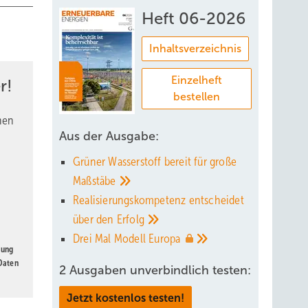
Heft 06-2026
Inhaltsverzeichnis
Einzelheft
r!
bestellen
nen
Aus der Ausgabe:
Grüner Wasserstoff bereit für große
Maßstäbe
Realisierungskompetenz entscheidet
über den
Erfolg
Drei Mal Modell
Europa
gung
 Daten
2 Ausgaben unverbindlich testen:
Jetzt kostenlos testen!