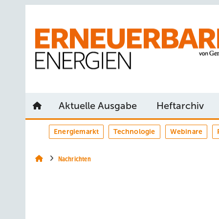
Springe
Springe
Springe
auf
auf
auf
Hauptinhalt
Hauptmenü
SiteSearch
Aktuelle Ausgabe
Heftarchiv
Energiemarkt
Technologie
Webinare
Nachrichten