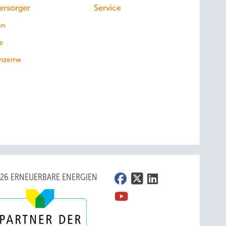
ersorger
Service
en
e
nzerne
026 ERNEUERBARE ENERGIEN