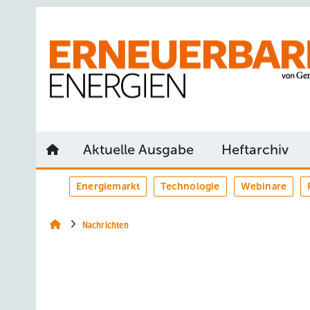
Springe
Springe
Springe
auf
auf
auf
Hauptinhalt
Hauptmenü
SiteSearch
Aktuelle Ausgabe
Heftarchiv
Energiemarkt
Technologie
Webinare
Nachrichten