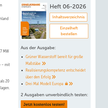
in
Heft 06-2026
Inhaltsverzeichnis
chland
Einzelheft
bestellen
Aus der Ausgabe:
677 MW
Grüner Wasserstoff bereit für große
Maßstäbe
e – mit
Realisierungskompetenz entscheidet
über den
Erfolg
als 20
Drei Mal Modell
Europa
lagen.
2 Ausgaben unverbindlich testen:
Jetzt kostenlos testen!