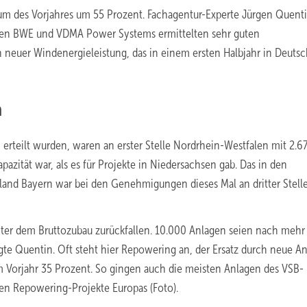
m des Vorjahres um 55 Prozent. Fachagentur-Experte Jürgen Quent
nen BWE und VDMA Power Systems ermittelten sehr guten
 neuer Windenergieleistung, das in einem ersten Halbjahr in Deuts
a
rteilt wurden, waren an erster Stelle Nordrhein-Westfalen mit 2.
ität war, als es für Projekte in Niedersachsen gab. Das in den
land Bayern war bei den Genehmigungen dieses Mal an dritter Stell
inter dem Bruttozubau zurückfallen. 10.000 Anlagen seien nach mehr 
gte Quentin. Oft steht hier Repowering an, der Ersatz durch neue An
m Vorjahr 35 Prozent. So gingen auch die meisten Anlagen des VSB-
ten Repowering-Projekte Europas (Foto).