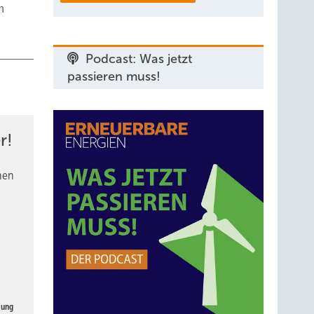
m
Podcast: Was jetzt
passieren muss!
r!
nen
gung