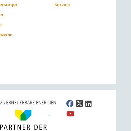
ersorger
Service
en
e
nzerne
026 ERNEUERBARE ENERGIEN