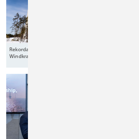
Rekordausbau mit zehn aufgehenden Sternen am
Windkraftfirmament