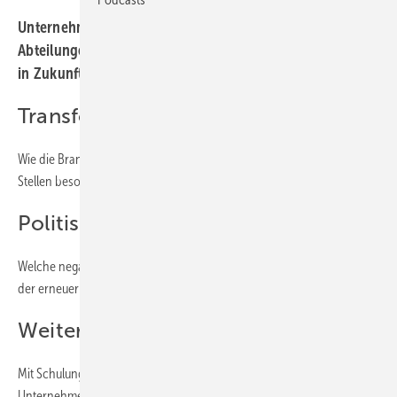
Unternehmen suchen Fachkräfte in zahlreichen
Abteilungen und bilden Mitarbeitende
in Zukunftstechnologien weiter.
Transformation als Jobmotor
Wie die Branche auf den Fachkräftemangel reagiert, und welche
Stellen besonders gefragt sind.
Politische Hürden für Jobeinstieg
Welche negativen Einflüsse aus Sicht der IG Metall auf den Jobmarkt
der erneuerbaren Energien wirken.
Weiterbildung für H
2
Mit Schulungen für Wasserstoff­technologien bereiten
Unternehmen Mitarbeitende auf den Hochlauf vor.