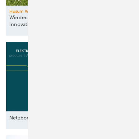
Husum Wind
Windmesse im Norden: Zukunftsthemen und
Innovationen
vereint
Netzbooster im
Test