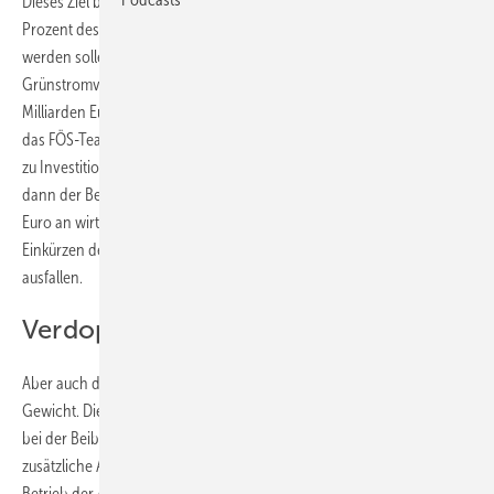
Dieses Ziel bestimmt, dass im ersten Jahr des nächsten Jahrzehnts 80
Prozent des Bruttostromverbrauchs durch Erneuerbare gedeckt
werden sollen. Eine abgeschwächte Brutto-
Grünstromverbrauchsquote würde jährlich zwischen 7 und 13
Milliarden Euro ausbleibendes Investitionsvolumen kosten, rechnet
das FÖS-Team vor. Bleibt das Ausbauziel hingegen bestehen, führt es
zu Investitionen in Höhe von 260 Milliarden Euro. Zusätzlich lösen
dann der Betrieb und die Wartung der Anlagen mehr als 70 Milliarden
Euro an wirtschaftlichen Impulsen aus. Diese würden bei einem
Einkürzen der Ausbauziele 2030 um zwei Milliarden Euro kleiner
ausfallen.
Verdoppelung der Arbeitsplätze
Aber auch der negative Effekt auf die Beschäftigung fiele deutlich ins
Gewicht. Die Analysten und Analystinnen haben ausgerechnet, dass
bei der Beibehaltung des 80-Prozent-Ziels bis 2030 etwa 500.000
zusätzliche Arbeitsplätze entstehen – sowohl beim Bau als auch beim
Betrieb der Anlagen. Dies entspricht etwa einer Verdopplung der Zahl