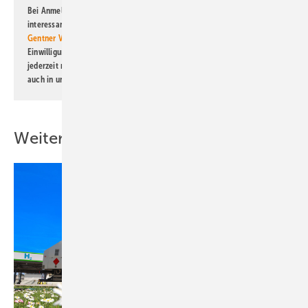
Bei Anmeldung zu diesem Newsletter bin ich damit einverstanden, über
interessante Verlags- und Online-Angebote
der Marken der Alfons W.
Gentner Verlag GmbH & Co. KG
informiert zu werden. Diese
Einwilligung kann ich jederzeit widerrufen und eine Abmeldung ist
jederzeit möglich. Informationen zum Umgang mit Daten finden Sie
auch in unserer
Datenschutzerklärung
.
Weitere Inhalte