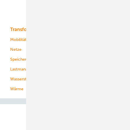
Solar
Bioenergie
Transformation
Energieversorger
Service
Mobilität
Kommunen
Netze
Stadtwerke
Speicher
Energiekonzerne
Lastmanagement
Wasserstoff
Wärme
Abo- & Leserservice