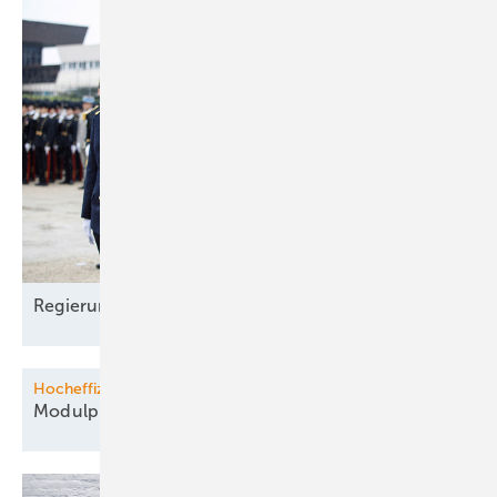
Regierungen
wechseln
Hocheffiziente Paneele fast so BILLIG wie Standardmodule
Modulpreise bleiben historisch
niedrig