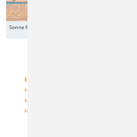
Sonne für Industrie in
Italien
Unsere Themen
Energiemarkt
Technologie
Energierecht
Planung
Energiemärkte weltweit
Logistik
Finanzierung
Betrieb
Onshore-Wind
Offshore-Wind