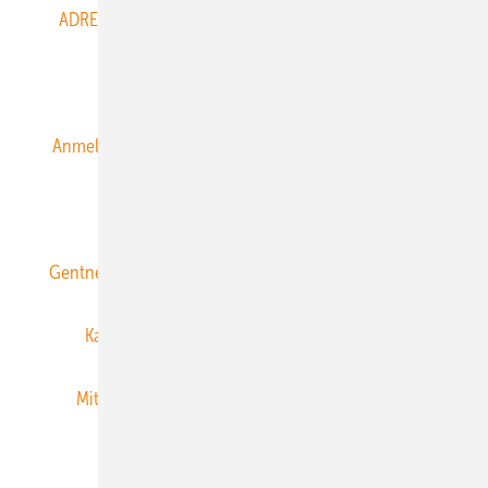
ADRESSBUCH der WIND- und SOLARENERGIE
AGB
Alle Inhalte chronologisch
Anmelden
Anmeldung & Registrierung
Datenschutz
E-Paper
ERNEUERBARE ENERGIEN abonnieren
Gentner Energy Media
Gentner Verlag
Impressum
Karriere bei Gentner
Team
Mediaservice
Mitgliedschaften und Engagement
Newsletter
Privacy Manager
RSS-Feed