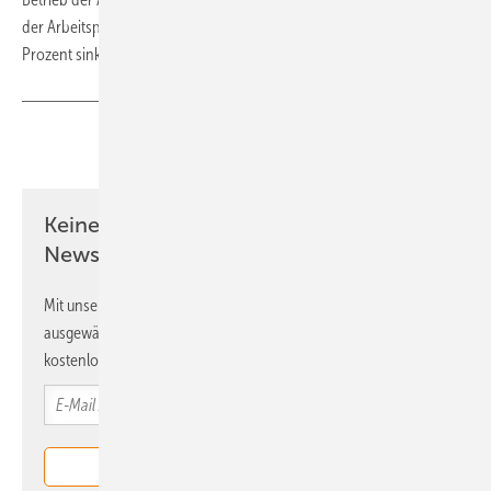
der Arbeitsplätze im Vergleich zu 2023. Würde das Ausbauziel um 25
Prozent sinken, blieben 65.000 dieser neuen Jobs aus.
Teilen
Link kopieren
Keine Zeit? Kein Problem mit dem ERE
Newsletter!
Mit unserem Newsletter erhalten Sie regelmäßig von uns
ausgewählte Informationen und Neuigkeiten, gebündelt und
kostenlos direkt ins Postfach.