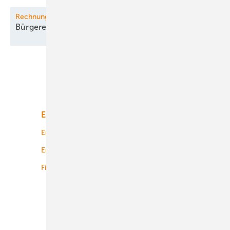
Rechnungshof
Bürgerenergie in EU
stockt
Unsere Themen
Energiemarkt
Technologie
Energierecht
Planung
Energiemärkte weltweit
Logistik
Finanzierung
Betrieb
Onshore-Wind
Offshore-Wind
Solar