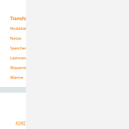
Bioenergie
Transformation
Energieversorger
Service
Mobilität
Kommunen
Netze
Stadtwerke
Speicher
Energiekonzerne
Lastmanagement
Wasserstoff
Wärme
Abo- & Leserservice
ADRESSBUCH der WIND- und SOLARENERGIE
AGB