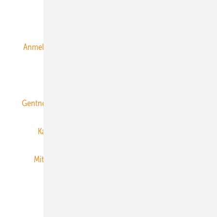
Alle Inhalte chronologisch
Anmelden
Anmeldung & Registrierung
Datenschutz
E-Paper
ERNEUERBARE ENERGIEN abonnieren
Gentner Energy Media
Gentner Verlag
Impressum
Karriere bei Gentner
Team
Mediaservice
Mitgliedschaften und Engagement
Newsletter
Privacy Manager
RSS-Feed
Veranstaltungen / Webinare