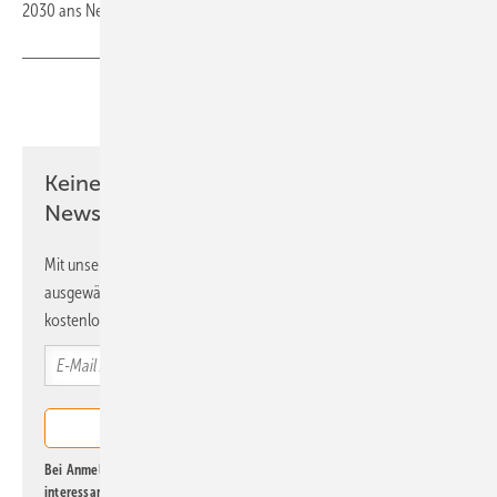
2030 ans Netz gehen.
(tw)
Teilen
Link kopieren
Keine Zeit? Kein Problem mit dem ERE
Newsletter!
Mit unserem Newsletter erhalten Sie regelmäßig von uns
ausgewählte Informationen und Neuigkeiten, gebündelt und
kostenlos direkt ins Postfach.
Bei Anmeldung zu diesem Newsletter bin ich damit einverstanden, über
interessante Verlags- und Online-Angebote
der Marken der Alfons W.