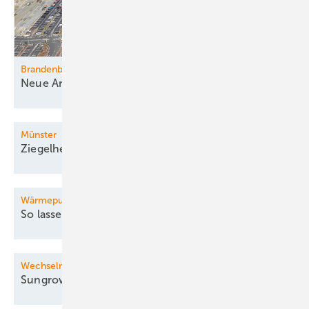
Brandenburg
Neue Ansiedlung von
Industrie
Münster
Ziegelhersteller setzt auf
Wasserstoff
Wärmepumpe für Bestandsgebäude
So lassen sich Kosten
senken
Wechselrichter und Speicher
Sungrow: Neue Produktion in
Polen