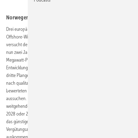
Norwegen, Irland, Polen, Philippinen legen ab
Drei europäische Länder bereiten ihre nächsten Ausschreibungen für
Offshore-Windkraft-Kapazitäten vor, und ein asiatischer Inselstaat
versucht den Kickstart in die Meereswindenergie. So hat Norwegen
nun zwei Jahre später als zuerst geplant die ersten zwei 500-
Megawatt-Plangebiete für schwimmende Windparks in der
Entwicklungszone Utsira Nord an zwei Konsortien vergeben. Das
dritte Plangebiet blieb ohne Bewerbung. Die siegreiche der beiden
nach qualitativen Kriterien wie Finanzkraft oder Nachhaltigkeit
bewerteten Bietergemeinschaften durfte sich das Plangebiet
aussuchen. Nun haben beide zwei Jahre Zeit, um die Windparks zu
weitgehender Reife fortzuentwickeln und die Lizenz zu beantragen.
2028 oder 2029 soll die Vergütungsausschreibung folgen, wobei nur
das günstigere Erzeugung anbietende Konsortium eine
Vergütungsabsicherung erhält, das andere ohne Absicherung
auskommen muss. Zugleich schrieb die zuständige Agentur ein neues