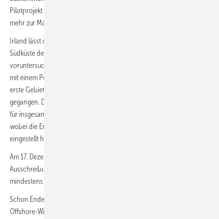
Pilotprojekt für bis zu fünf Schwimmanlagen aus, um die Technik noch
mehr zur Marktreife zu bringen.
Irland lässt derzeit ein neues Projektgebiet unter den vier vor der
Südküste der Insel schon vorbestimmten Offshore-Windkraft-Zonen
voruntersuchen, um es in Teil zwei der zweiten Ausschreibungsrunde
mit einem Potenzial für bis zu 1,5 Gigawatt (GW) auszuschreiben. Das
erste Gebiet für 0,9 GW war an ein Konsortium von ESB und Ørsted
gegangen. Die erste Ausschreibungsrunde hatte 2023 zu Zuschlägen
für insgesamt vier Projekte mit 3,1 GW westlich der Insel geführt,
wobei die Entwicklungsgesellschaft eines Gebiets die Arbeit wieder
eingestellt hat.
Am 17. Dezember startete dann Polen die erste wettbewerbliche
Ausschreibung für bis zu 4 GW. Bekannt ist die Beteiligung von
mindestens
drei Bieterkonsortien.
Schon Ende November hatten die Philippinen die ersten 3,3 Gigawatt
Offshore-Windkraft ausgeschrieben. Sie sollen zügig von 2028 bis