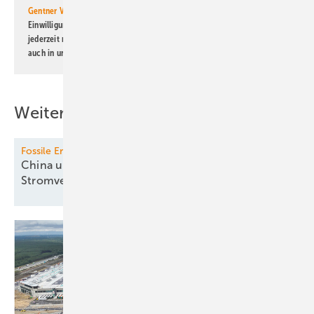
Gentner Verlag GmbH & Co. KG
informiert zu werden. Diese
Einwilligung kann ich jederzeit widerrufen und eine Abmeldung ist
jederzeit möglich. Informationen zum Umgang mit Daten finden Sie
auch in unserer
Datenschutzerklärung
.
Weitere Inhalte
Fossile Erzeugung
China und Indien mindern fossile
Stromversorgung