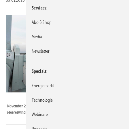
09.01.2026
|
Veröffentlicht in
Ausgabe 01-2026
|
Druckvorschau
Services
Abo & Shop
Media
Newsletter
Specials
Energiemarkt
Foto: balticpower.pl
Technologie
November 2025: Jetzt stehen 3 der 76 V236-15.0 im ersten polnischen
Meereswindpark Baltic Power. Maschinenhäuser fertigt Vestas in Polen.
Webinare
Podcasts