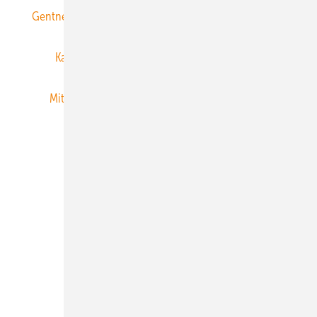
Gentner Energy Media
Gentner Verlag
Impressum
Karriere bei Gentner
Team
Mediaservice
Mitgliedschaften und Engagement
Newsletter
Privacy Manager
RSS-Feed
Veranstaltungen / Webinare
© 2026 ERNEUERBARE ENERGIEN