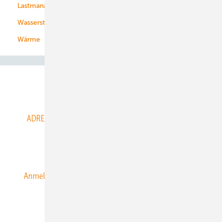
Lastmanagement
Wasserstoff
Wärme
Abo- & Leserservice
ADRESSBUCH der WIND- und SOLARENERGIE
AGB
Alle Inhalte chronologisch
Anmelden
Anmeldung & Registrierung
Datenschutz
E-Paper
ERNEUERBARE ENERGIEN abonnieren