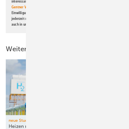
interessante Verlags- und Online-Angebote
der Marken der Alfons W.
Gentner Verlag GmbH & Co. KG
informiert zu werden. Diese
Einwilligung kann ich jederzeit widerrufen und eine Abmeldung ist
jederzeit möglich. Informationen zum Umgang mit Daten finden Sie
auch in unserer
Datenschutzerklärung
.
Weitere Inhalte
neue Studie der Fraunhofer-Institute IEG und ISI
Heizen mit Wasserstoff bleibt dauerhaft
teuer