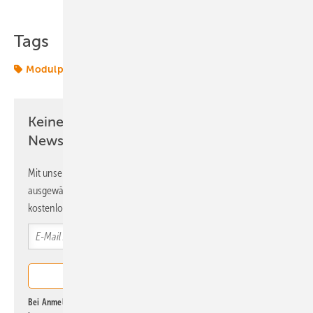
Tags
Modulpreise
Schachinger
Keine Zeit? Kein Problem mit dem ERE
Newsletter!
Mit unserem Newsletter erhalten Sie regelmäßig von uns
ausgewählte Informationen und Neuigkeiten, gebündelt und
kostenlos direkt ins Postfach.
Bei Anmeldung zu diesem Newsletter bin ich damit einverstanden, über