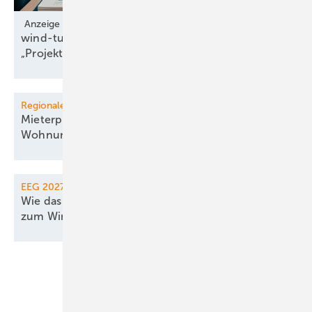
Anzeige
wind-turbine.com eröffnet neue Assetklasse
„Projektrechte“
Regionale Energiewende
Mieterprojekt in Köln liefert PV-Strom für 435
Wohnungen
EEG 2027
Wie das EEG noch für 2027 rechtzeitig
zum Windparkbau
einlädt
Unsere Themen