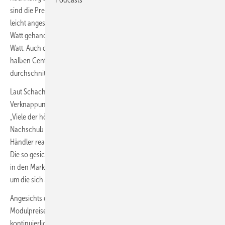
sind die Preise für Standardmodule seit März 2023 erstmals wieder
leicht angestiegen. Wurden sie im Vormonat noch für 10,5 Cent pro
Watt gehandelt, liegt der durchschnittliche Preis jetzt bei elf Cent pro
Watt. Auch die Preise für komplett schwarze Module sind um einen
halben Cent pro Watt gestiegen. Sie werden derzeit für
durchschnittlich 13,5 Cent pro Watt gehandelt.
Laut Schachinger zeige die bereits angekündigte künstliche
Verknappung durch Herunterfahren der Produktion langsam Wirkung.
„Viele der höheren Modulleistungsklassen werden zunehmend knapp,
Nachschub ist in absehbarer Zeit nicht in Sicht“, weiß er. „Einige
Händler reagieren auf den zu erwartenden Engpass mit Vorratskäufen.
Die so gesicherte Ware wird aber nicht mehr zu Schnäppchenpreisen
in den Markt gedrückt, sondern neu eingepreist und zurückgehalten,
um die sich abzeichnende Durststrecke überwinden zu können.“
Angesichts dessen geht Martin Schachinger davon aus, dass die
Modulpreise bis mindestens zu Beginn des nächsten Quartals
kontinuierlich steigen, auch wenn der Anstieg moderat ist. „Wir reden