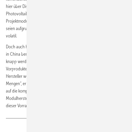
hier über Distributionsware für die kleineren bis mittleren
Photovoltaikanlagen“, sagt der PV-Xchange-Chef. Die Preise für
Projektmodule würden in der Regel auf Bestellung gefertigten und
seien aufgrund der geforderten Planungssicherheit nicht ganz so
volatil.
Doch auch hier macht sich das Herunterfahren der Produktionslinien
in China bemerkbar, sodass auch Freiflächenmodule mittelfristig
knapp werden könnten, warnt Martin Schachinger. „Gewisse
Vorprodukte sind bei allen Modulgrößen identisch und wenn ein
Hersteller weniger produziert, benötigt er auch davon geringere
Mengen“, erklärt er. „So schlägt die Reduktion der Fertigungsmengen
auf die komplette Lieferkette durch.“ Zudem vermarkten einige große
Modulhersteller in China immer noch Ware aus dem Vorjahr. Doch
dieser Vorrat geht langsam zur Neige.
Sven Ullrich
Teilen
Link kopieren