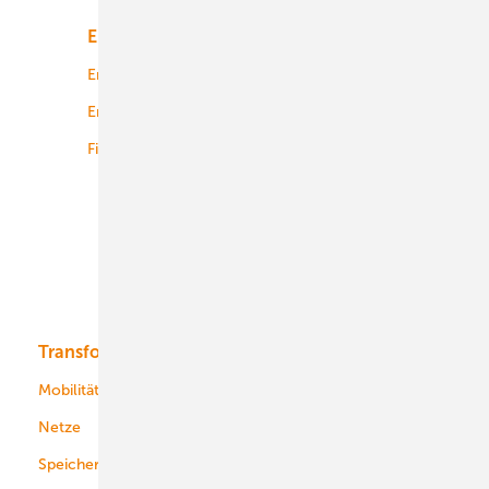
Energiemarkt
Technologie
Energierecht
Planung
Energiemärkte weltweit
Logistik
Finanzierung
Betrieb
Onshore-Wind
Offshore-Wind
Solar
Bioenergie
Transformation
Energieversorger
Service
Mobilität
Kommunen
Netze
Stadtwerke
Speicher
Energiekonzerne