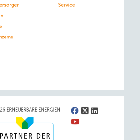
ersorger
Service
en
e
nzerne
026 ERNEUERBARE ENERGIEN