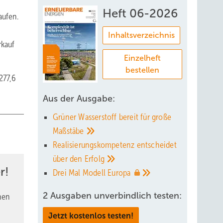
Heft 06-2026
aufen.
Inhaltsverzeichnis
rkauf
Einzelheft
bestellen
277,6
Aus der Ausgabe:
Grüner Wasserstoff bereit für große
Maßstäbe
Realisierungskompetenz entscheidet
über den
Erfolg
r!
Drei Mal Modell
Europa
2 Ausgaben unverbindlich testen:
nen
Jetzt kostenlos testen!