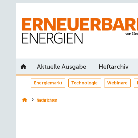
Springe
Springe
Springe
auf
auf
auf
Hauptinhalt
Hauptmenü
SiteSearch
Aktuelle Ausgabe
Heftarchiv
Energiemarkt
Technologie
Webinare
Nachrichten