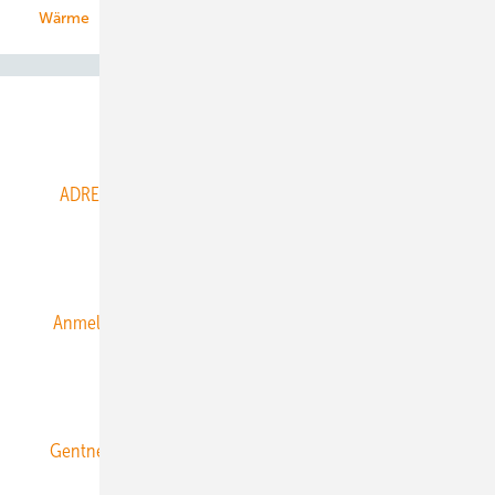
Wärme
Abo- & Leserservice
ADRESSBUCH der WIND- und SOLARENERGIE
AGB
Alle Inhalte chronologisch
Anmelden
Anmeldung & Registrierung
Datenschutz
E-Paper
ERNEUERBARE ENERGIEN abonnieren
Gentner Energy Media
Gentner Verlag
Impressum