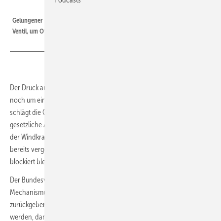
Foto: EnBW
Gelungener Windparkbau von He Dreiht. Der BWO fordert nun aber ein
Ventil, um Offshore-Flächen unrentabler Projekte schnell zurückzugeben.
Der Druck auf die Bundesregierung wächst: Während das Kabinett
noch um einen Entwurf fürs Windenergie-auf-See-Gesetz ringt,
schlägt die Offshore-Windkraft-Branche Alarm und fordert schnelle
gesetzliche Änderungen, um einen drohenden Stillstand beim Ausbau
der Windkraft auf See abzuwenden. Auslöser ist die Gefahr, dass
bereits vergebene Offshore-Flächen ohne Baustarts über Jahre
blockiert bleiben könnten.
Der Bundesverband Windenergie Offshore (BWO) fordert nun einen
Mechanismus, mit dem Unternehmen Offshore-Flächen freiwillig
zurückgeben können. Diese sollen schnell neu ausgeschrieben
werden, damit Ausbauziele und Netzanschlüsse nicht festhängen.