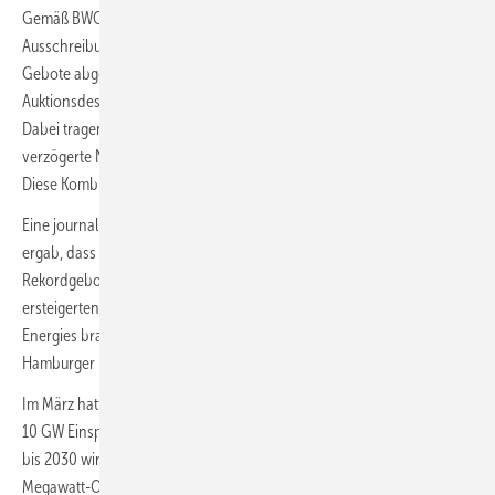
Gemäß BWO könnten 16 Gigawatt (GW) blockiert sein. In damaligen
Ausschreibungen hatten Unternehmen teils milliardenschwere
Gebote abgegeben, um Flächen in der See zu sichern. Das
Auktionsdesign setzte stark auf hohe Zahlungszusagen an den Staat.
Dabei tragen die Projektierer erhebliche Risiken selbst – durch
verzögerte Netzanschlüsse oder steigende Kosten in der Lieferketten.
Diese Kombination entwickelt sich offenbar zum Problem.
Eine journalistische Recherche von NDR und Süddeutsche Zeitung
ergab, dass die Ölkonzerne BP und Total Energies, die 2023 mit
Rekordgeboten von insgesamt 12,6 Milliarden Euro große Flächen
ersteigerten, beim Umsetzen zögern. Tatsächlich drängte Total
Energies branchenintern auf die Rückgabeoption. BP soll sein
Hamburger Projektbüro schließen.
Im März hatten deutsche Meereswindparks erstmals die Schwelle von
10 GW Einspeisekapazität überschritten. Das offizielle Ziel von 30 GW
bis 2030 wird wohl frühestens 2032 erreicht. Zuletzt erhielt der 927-
Megawatt-Ostseewindpark Gennaker im April von der Europäischen