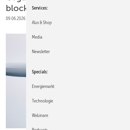
blockierter Flächen
Services
09.06.2026
|
Veröffentlicht in
Ausgabe 05-2026
|
Druckvorschau
Abo & Shop
Media
Newsletter
Specials
Energiemarkt
Technologie
Webinare
Podcasts