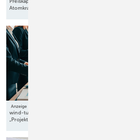
Preiskapriolen wegen unflexibler
Atomkraft beunruhigen
Paris
Anzeige
wind-turbine.com eröffnet neue Assetklasse
„Projektrechte“