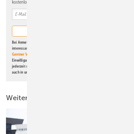
kostenlos direkt ins Postfach.
Bei Anmeldung zu diesem Newsletter bin ich damit einverstanden, über
interessante Verlags- und Online-Angebote
der Marken der Alfons W.
Gentner Verlag GmbH & Co. KG
informiert zu werden. Diese
Einwilligung kann ich jederzeit widerrufen und eine Abmeldung ist
jederzeit möglich. Informationen zum Umgang mit Daten finden Sie
auch in unserer
Datenschutzerklärung
.
Weitere Inhalte