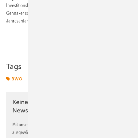
Investitionsbank eine Finanzierungszusage für 700 Millionen Euro.
Gennaker soll gemäß Absprache mit Netzbetreiber 50 Hertz vom
Jahresanfang 2028 ans Netz.
(nw/tw)
Teilen
Link kopieren
Tags
BWO
Keine Zeit? Kein Problem mit dem ERE
Newsletter!
Mit unserem Newsletter erhalten Sie regelmäßig von uns
ausgewählte Informationen und Neuigkeiten, gebündelt und