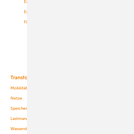
Energierecht
Planung
Energiemärkte weltweit
Logistik
Finanzierung
Betrieb
Onshore-Wind
Offshore-Wind
Solar
Bioenergie
Transformation
Energieversorger
Service
Mobilität
Kommunen
Netze
Stadtwerke
Speicher
Energiekonzerne
Lastmanagement
Wasserstoff