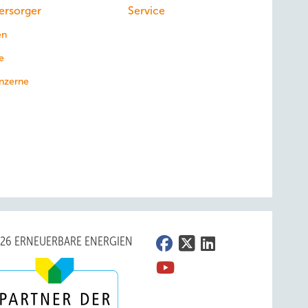
ersorger
Service
en
e
nzerne
026 ERNEUERBARE ENERGIEN