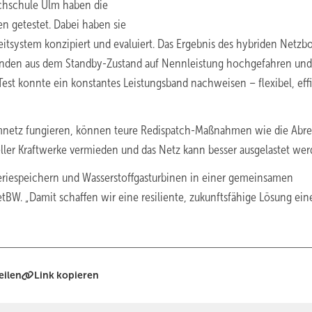
chschule Ulm haben die
n getestet. Dabei haben sie
itsystem konzipiert und evaluiert. Das Ergebnis des hybriden Netzbo
ekunden aus dem Standby-Zustand auf Nennleistung hochgefahren un
Test konnte ein konstantes Leistungsband nachweisen – flexibel, effi
tromnetz fungieren, können teure Redispatch-Maßnahmen wie die Abr
ler Kraftwerke vermieden und das Netz kann besser ausgelastet wer
tteriespeichern und Wasserstoffgasturbinen in einer gemeinsamen
etBW. „Damit schaffen wir eine resiliente, zukunftsfähige Lösung ein
eilen
Link kopieren