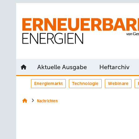
Springe
Springe
Springe
auf
auf
auf
Hauptinhalt
Hauptmenü
SiteSearch
Aktuelle Ausgabe
Heftarchiv
Energiemarkt
Technologie
Webinare
Nachrichten