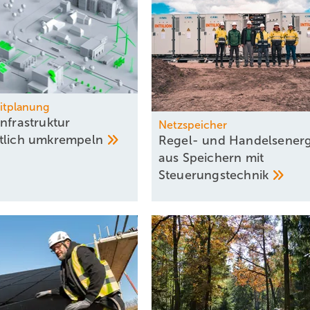
eitplanung
nfrastruktur
Netzspeicher
tlich
umkrempeln
Regel- und Handels­energ
aus Speichern mit
Steuerungstechnik