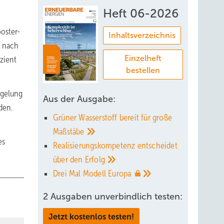
Heft 06-2026
oster-
Inhaltsverzeichnis
d nach
Einzelheft
zient
bestellen
egelung
Aus der Ausgabe:
den.
Grüner Wasserstoff bereit für große
Maßstäbe
es
Realisierungskompetenz entscheidet
über den
Erfolg
Drei Mal Modell
Europa
2 Ausgaben unverbindlich testen:
Jetzt kostenlos testen!