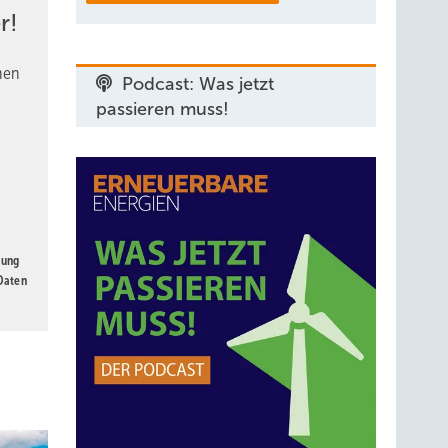
r!
nen
Podcast: Was jetzt
passieren muss!
gung
 Daten