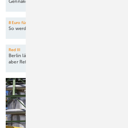
Gennaker
startet
8 Euro für grünen Wasserstoff:
So werden Europas H2-Lkw
attraktiv
Red III
Berlin lässt schnelle Meereswindparks zu, vergisst
aber
Reform