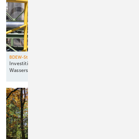
BDEW-Studie
Investitionshemmnisse blockieren
­Wasserstoffhochlauf