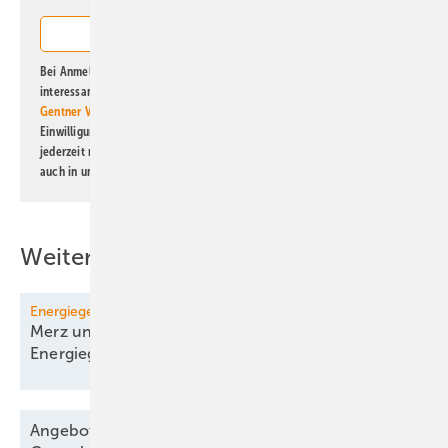
Bei Anmeldung zu diesem Newsletter bin ich damit einverstanden, über
interessante Verlags- und Online-Angebote
der Marken der Alfons W.
Gentner Verlag GmbH & Co. KG
informiert zu werden. Diese
Einwilligung kann ich jederzeit widerrufen und eine Abmeldung ist
jederzeit möglich. Informationen zum Umgang mit Daten finden Sie
auch in unserer
Datenschutzerklärung
.
Weitere Inhalte
Energiegesetze
Merz und Minister einigen sich auf erste
Energiegesetze
Angebote für Windparkbau senken Vergütung,