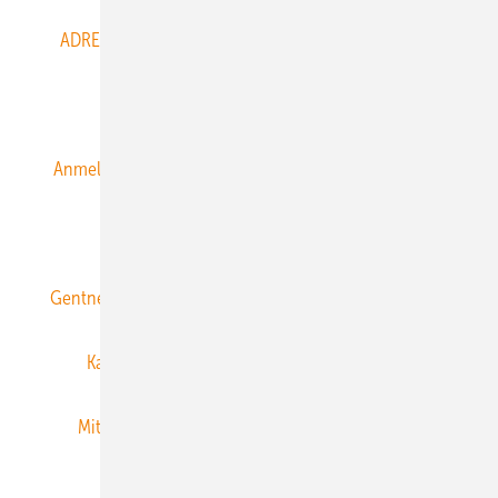
ADRESSBUCH der WIND- und SOLARENERGIE
AGB
Alle Inhalte chronologisch
Anmelden
Anmeldung & Registrierung
Datenschutz
E-Paper
ERNEUERBARE ENERGIEN abonnieren
Gentner Energy Media
Gentner Verlag
Impressum
Karriere bei Gentner
Team
Mediaservice
Mitgliedschaften und Engagement
Newsletter
Privacy Manager
RSS-Feed