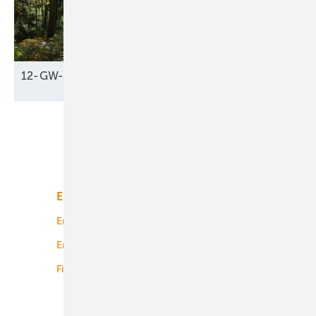
12-GW-Schub fürs
Klima
Unsere Themen
Energiemarkt
Technologie
Energierecht
Planung
Energiemärkte weltweit
Logistik
Finanzierung
Betrieb
Onshore-Wind