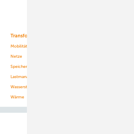
Offshore-Wind
Solar
Bioenergie
Transformation
Energieversorger
Service
Mobilität
Kommunen
Netze
Stadtwerke
Speicher
Energiekonzerne
Lastmanagement
Wasserstoff
Wärme
Abo- & Leserservice