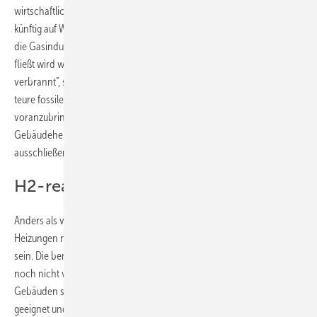
wirtschaftlich ist. Dennoch planen manche Kommunen, ihre Gasnetze
künftig auf Wasserstoff umzustellen. „Davon profitiert einzig und allein
die Gasindustrie, denn solange kein Wasserstoff durch die Leitungen
fließt wird weiter klimaschädliches fossiles Gas in den Heizungskellern
verbrannt”, sagt Mira Jäger, Energieexpertin von Greenpeace. „Um
teure fossile Fallen zu verhindern und den Klimaschutz
voranzubringen, sollten Kommunen Wasserstoff für
Gebäudeheizungen bei der Wärmeplanung von vornherein
ausschließen.”
H2-ready-Heizungen
Anders als viele Hersteller behaupten, sollen so genannte H2-ready-
Heizungen nicht ohne Weiteres mit 100 Prozent Wasserstoff nutzbar
sein. Die benötigten Umrüstkits sind derzeit erst angekündigt, aber
noch nicht verfügbar und die Kosten noch unklar. Vor allem in älteren
Gebäuden sind Leitungen und Dichtungen oft nicht für Wasserstoff
geeignet und man müsste sie ersetzen.
(NW)