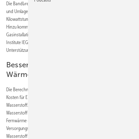
Die Bandbreite der Wasserstoffbezugskosten ohne Steuern, Abgaben
und Umlagen liegt laut Studie im Jahr 2035 bei 21,4 bis 33,3 Cent pro
Kilowattstunde (kWh), im Jahr 2045 bei 16,3 bis 28,2 Cent pro kWh.
Hinzu kommen teils erhebliche Kosten für den Umbau älterer
Gasinstallationen im Gebäude. Das besagt eine Studie der Fraunhofer-
Institute IEG und ISI im Auftrag von Gaswende und Greenpeace mit
Unterstützung des Verbraucherzentrale Bundesverbands.
Besser Fernwärme oder
Wärmepumpe
Die Berechnungen basieren auf aktuellen Daten und Prognosen der
Kosten für Erzeugung, Speicherung, Transport und Verteilnetze von
Wasserstoff. Selbst unter günstigsten Bedingungen, wäre Heizen mit
Wasserstoff deutlich teurer als andere klimafreundliche Lösungen wie
Fernwärme oder Wärmepumpen. Die Studie geht davon aus, dass
Versorgungsunternehmen wegen der hohen Preise keinen
Wasserstoff für Endkund:innen anbieten werden, da es nicht