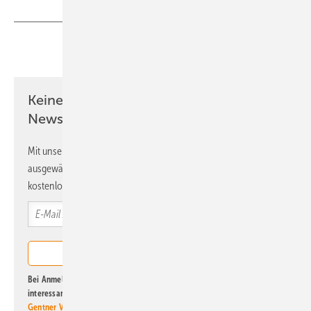
Teilen
Link kopieren
Keine Zeit? Kein Problem mit dem ERE
Newsletter!
Mit unserem Newsletter erhalten Sie regelmäßig von uns
ausgewählte Informationen und Neuigkeiten, gebündelt und
kostenlos direkt ins Postfach.
Bei Anmeldung zu diesem Newsletter bin ich damit einverstanden, über
interessante Verlags- und Online-Angebote
der Marken der Alfons W.
Gentner Verlag GmbH & Co. KG
informiert zu werden. Diese