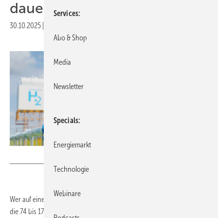
dauerhaft teuer
Services
30.10.2025
|
Veröffentlicht in
Ausgabe 09-2025
|
Druckvorschau
Abo & Shop
Media
Newsletter
Specials
Energiemarkt
Foto: Yingyaipumi - stock.adobe.com
Technologie
Webinare
Wer auf eine Wasserstoffheizung setzt, muss mit Heizkosten rechnen,
die 74 bis 172 Prozent höher als die bisherige Gasrechnung liegen.
Podcasts