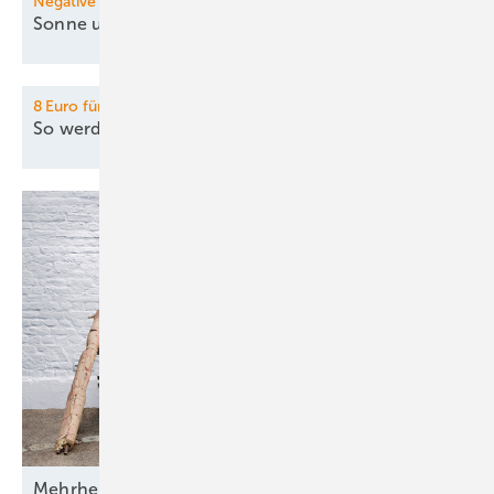
Negative Strompreise
Sonne und Wind drücken
Preise
8 Euro für grünen Wasserstoff:
So werden Europas H2-Lkw
attraktiv
Mehrheit der Deutschen will erneuerbar
heizen