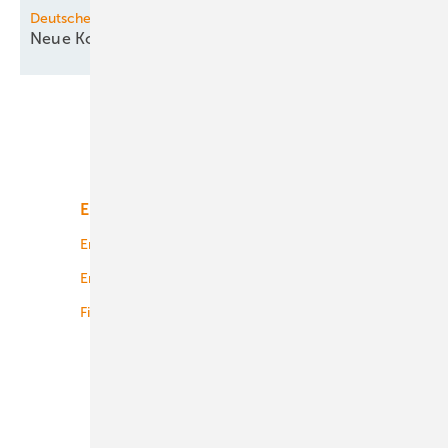
Deutsche Seewindkraft
Neue Konturen zeichnen sich
ab
Unsere Themen
Energiemarkt
Technologie
Energierecht
Planung
Energiemärkte weltweit
Logistik
Finanzierung
Betrieb
Onshore-Wind
Offshore-Wind
Solar