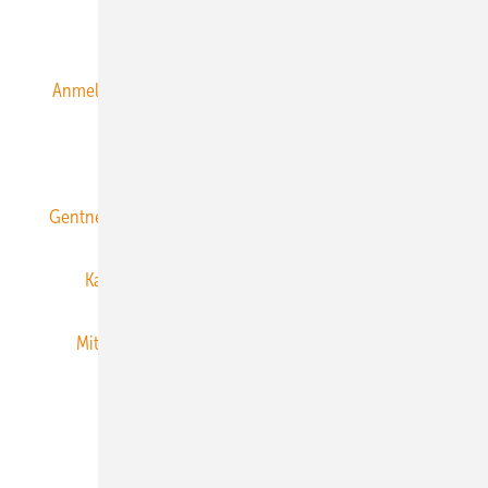
Alle Inhalte chronologisch
Anmelden
Anmeldung & Registrierung
Datenschutz
E-Paper
ERNEUERBARE ENERGIEN abonnieren
Gentner Energy Media
Gentner Verlag
Impressum
Karriere bei Gentner
Team
Mediaservice
Mitgliedschaften und Engagement
Newsletter
Privacy Manager
RSS-Feed
Veranstaltungen / Webinare