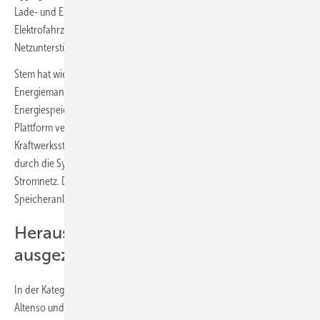
Lade- und Entladepläne zu erstellen. Dadurch stünden die
Elektrofahrzeuge mehr als 16 Stunden am Tag für die
Netzunterstützung zur Verfügung.
Stem hat wiederum mit Powertrack ein cloudbasiertes
Energiemanagementsystem (EMS) für große Solaranlagen,
Energiespeicher und Hybridanlagen entwickelt. Die integrierte
Plattform verbindet Energieüberwachung mit netzkonformen
Kraftwerkssteuerungen. Das EMS reduziert Leistungsbeschränkungen
durch die Synchronisierung der Energieflüsse mit dem lokalen
Stromnetz. Dadurch steigt die Rentabilität der Solar- und
Speicheranlagen.
Herausragende Projekte
ausgezeichnet
In der Kategorie für herausragende Projekte haben Schoonship, SMA
Altenso und Fluence die Preise abgeräumt. Schoonship ist ein Projekt