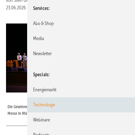
von
Sven Ullrich
23.06.2026
|
Druckvorschau
Services
Abo & Shop
Media
Newsletter
Specials
Energiemarkt
Velka Botička
Technologie
Die Gewinner der diesjährigen Smarter E Awards wurden zum Start der
Messe in München prämiert.
Webinare
Podcasts