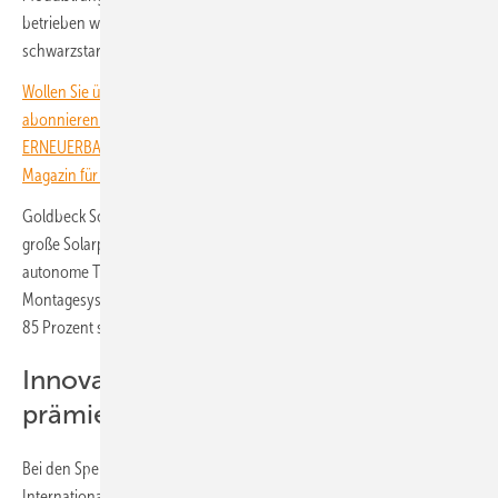
betrieben werden. Außerdem ist das Gerät netzbildungs- und
schwarzstartfähig.
Wollen Sie über die Energiewende auf dem Laufenden bleiben? Dann
abonnieren Sie einfach den kostenlosen Newsletter von
ERNEUERBARE ENERGIEN – dem größten verbandsunabhängigen
Magazin für erneuerbare Energien in Deutschland!
Goldbeck Solar hat mit Heliomatix ein automatisiertes Bausystem für
große Solarparks entwickelt. Es vereint eine Vorfertigungsanlage,
autonome Transportfahrzeuge und ein robotergestütztes
Montagesystem. Dadurch kann der Arbeitsaufwand vor Ort um bis zu
85 Prozent sinken, was enorm Kosten spart und den Boden schont.
Innovative Speicherlösungen
prämiert
Bei den Speichern haben die Lösungen von Phenogy, Sungrow und
International Power Supply die Jury überzeugt. Phenogy hat ein