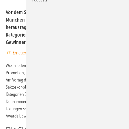
Vor dem Start der diesjährigen Smarter E Europe in
München wurden die begehrten Preise für
herausragende Innovationen vergeben. In fünf
Kategorien hat die Jury jeweils drei gleichwertige
Gewinner prämiert.
Erneuerbare Energien bei Google bevorzugen
Wie in jedem Jahr hat der Veranstalter der Smarter E Europe, Solar
Promotion, die Gewinner der begehrten Innovationspreise verliehen.
Am Vortag der Leitmesse der europäischen Solar-, Speicher- und
Sektorkopplungsbranche konnten sich die Sieger in den fünf
Kategorien über den Preis freuen. Die Aufgabe der Jury war groß.
Denn immerhin haben sich 192 Anbieter von Komponenten und
Lösungen sowie Projektentwickler aus 21 Ländern um die Smarter E
Awards beworben.