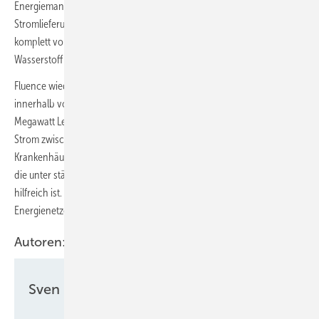
Energiemanagement nutzt mehrtägige Vorhersagen, um die
Stromlieferung zu optimieren. Der produzierte grüne Wasserstoff wird
komplett vor Ort für den Betrieb von Lkw, Bussen und eines mit
Wasserstoff betriebenen Generators genutzt.
Fluence wiederum hat in der Ukraine unter Kriegsbedingungen
innerhalb von nur sechs Monaten ein Speichersystem mit 200
Megawatt Leistung errichtet. Die Anlage kann 400 Megawattstunden
Strom zwischenlagern und damit Haushalte, Schulen und
Krankenhäuser versorgen. Die Anlage ist schwarzstartfähig, was für
die unter ständigem russischen Angriffen leidende Infrastruktur
hilfreich ist. Die Anlage trägt zudem zur Stabilität des regionalen
Energienetzes bei.
Autoren:
Sven Ullrich