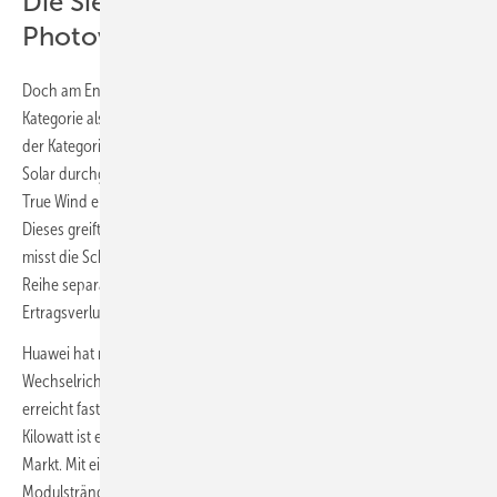
Die Sieger in der Kategorie
Photovoltaik
Doch am Ende konnten nur jeweils drei Einreichungen in jeder
Kategorie als gleichwertige Sieger prämiert werden. So haben sich in
der Kategorie Photovoltaik IDE Electronics, Huawei und Goldbeck
Solar durchgesetzt. Der spanische Anbieter IDE Electronics hat mit
True Wind ein Windmesssystem für einachsige Tracker entwickelt.
Dieses greift nicht wie üblich auf externe Winddaten zurück, sondern
misst die Schwingungen an jedem einzelnen Tracker. So kann jede
Reihe separat auf Instabilitäten reagieren. Dies verhindert
Ertragsverluste und reduziert gleichzeitig die möglichen Schäden.
Huawei hat mit dem SUN2000-506KTL einen leistungsstarken
Wechselrichter auf minimalem Platz entwickelt. Die Leistungsdichte
erreicht fast 1,5 Megawatt pro Kubikmeter. Mit einer Leistung von 506
Kilowatt ist er einer der leistungsstärksten Stringwechselrichter am
Markt. Mit einer DC-Spannung von 1.000 Volt können die
Modulstränge bei gleicher Modulleistung mit geringerem Strom