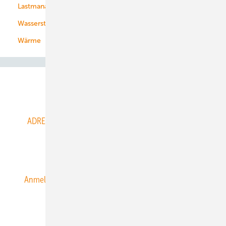
Lastmanagement
Wasserstoff
Wärme
Abo- & Leserservice
ADRESSBUCH der WIND- und SOLARENERGIE
AGB
Alle Inhalte chronologisch
Anmelden
Anmeldung & Registrierung
Datenschutz
E-Paper
ERNEUERBARE ENERGIEN abonnieren