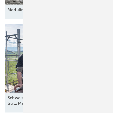
Modulfriedhof für
Rohstoffe
Schweiz: Bessere Stimmung in der Solarbranche
trotz
Marktstagnation