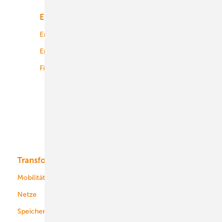
Energiemarkt
Technologie
Energierecht
Planung
Energiemärkte weltweit
Logistik
Finanzierung
Betrieb
Onshore-Wind
Offshore-Wind
Solar
Bioenergie
Transformation
Energieversorger
Service
Mobilität
Kommunen
Netze
Stadtwerke
Speicher
Energiekonzerne