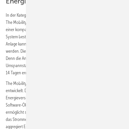
Energiesysteme prämiert
In der Kategorie intelligent integrierte Energiesysteme haben Meins,
The Mobility House und Stem gewonnen. Meins konnte die Jury mit
einer kompakten Hochspannungs-Umspannstation überzeugen. Das
System besteht aus einem Schaltschrank und einer Trafostation. Die
Anlage kann aus der Ferne überwacht und vorausschauend gewartet
werden. Die Jury hat unter anderem das kompakte Design überzeugt.
Denn die Anlage ist zwölfmal so kompakt wie eine herkömmliche
Umspannstation dieser Leistung. Dadurch kann sie innerhalb von nur
14 Tagen errichtet werden.
The Mobility House hat mit V2G Flex eine komplette Energieplattform
entwickelt. Diese vereint Elektroautos über bidirektionales Laden mit
Energieversorgern und Energiemärkten in einem kompletten
Software-Ökosystem. Durch intelligentes und bidirektionales Laden
ermöglicht sie den Nutzern, Einnahmen zu generieren und gleichzeitig
das Stromnetz zu unterstützen. Ein sogenanntes Flex-Polygon-Modell
aggregiert Echtzeitdaten von Elektrofahrzeugen und Nutzern, um