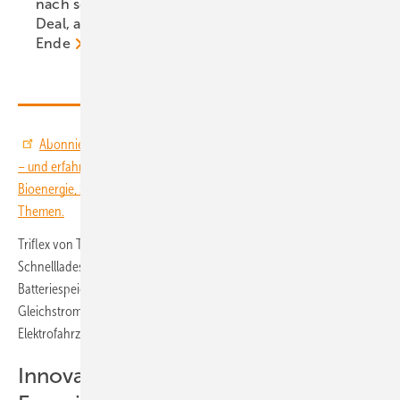
nach schlechtem
Fallstricke beim
Deal, aber kein
Rückbau von
Ende
Fundamenten
Abonnieren Sie den YouTube-Kanal von ERNEUERBARE ENERGIEN
– und erfahren Sie Neues über die Energiewende mit Wind, Solar,
Bioenergie, Speichertechnologie, Wasserstoff und vielen weiteren
Themen.
Triflex von Tritium Power Solutions wiederum ist ein modulares
Schnellladesystem mit einem integrierten, DC-gekoppelten
Batteriespeicher. Als Plattform kann das System bis zu 3,2 Megawatt
Gleichstromleistung bereitstellen und gleichzeitig bis zu 64
Elektrofahrzeuge laden.
Innovative und integrierte