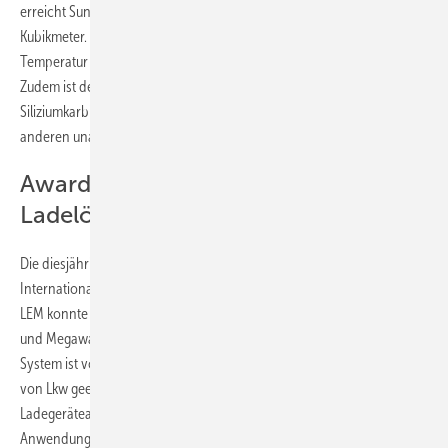
erreicht Sungro eine Leistungsdichte von satten 3,3 Megawatt pro
Kubikmeter. Das Gerät hat eine Flüssigkühlung und arbeitet bis zu einer
Temperatur von 60 Grad Celsius komplett ohne Leistungsreduzierung.
Zudem ist der Inverter modular aus 18 Leistungsteilen auf Basis von
Siliziumkarbid aufgebaut. Wenn eines davon ausfällt, arbeiten die
anderen unabhängig davon weiter.
Awards der Power2Drive für neue
Ladelösungen
Die diesjährigen Awards in der Kategorie Elektromobilität haben LEM
International, Hager Energy und Tritium Power Solutions gewonnen.
LEM konnte sich mit einem Gleichstrom-Energiezähler für Schnell-
und Megawatt-Ladesysteme durchsetzen. Das Plug-and-play-fähige
System ist vor allem für die Messung von Energiemengen beim Laden
von Lkw geeignet. Das Gerät ist mit sämtlichen
Ladegerätearchitekturen kompatibel und bereits für Vehicle-to-Grid-
Anwendungen vorbereitet.