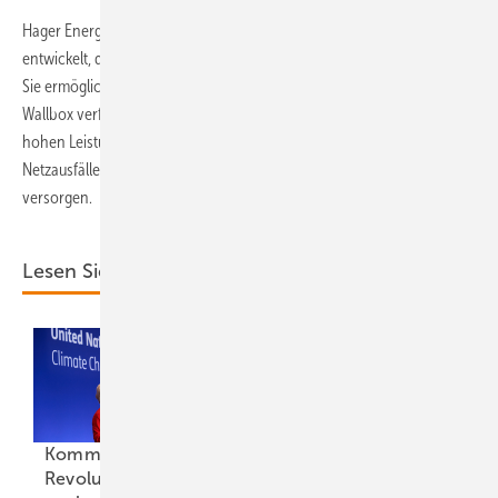
Hager Energy wiederum hat eine bidirektionale DC-Wallbox
entwickelt, die eine Lade- und Entladeleistung von elf Kilowatt bietet.
Sie ermöglicht das Laden direkt aus der Photovoltaikanlage. Denn die
Wallbox verfügt über einen integrierten Wechselrichter. Mit ihrer
hohen Leistung ist sie auch in der Lage, das Gebäude bei
Netzausfällen aus den Batterien des Elektroautos komplett zu
versorgen.
Lesen Sie auch:
Kommentar: Aus für
Revolution Wind
Fünf rechtliche