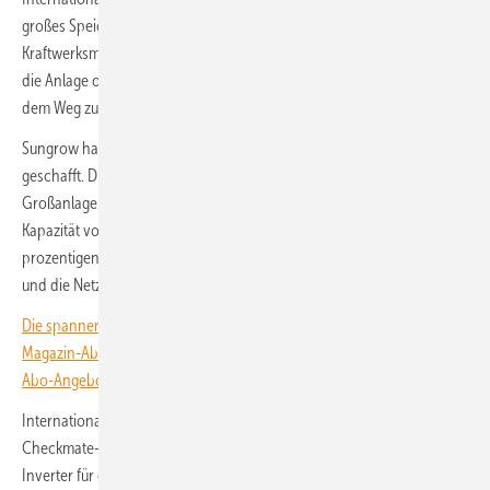
großes Speichersystem auf Natriumionenbasis für Gewerbe und im
Kraftwerksmaßstab entwickelt. Die Jury hat vor allem überzeugt, dass
die Anlage ohne Lithium auskommt. Es sei ein neuer Meilenstein auf
dem Weg zur technologischen Reife von Natriumionen-Speichern.
Sungrow hat es mit dem neuen Power Titan 3.0 aufs Siegertreppchen
geschafft. Dies ist ein containerisiertes Batteriesystem für
Großanlagen mit einer Leistung von 1,87 Megawatt und einer
Kapazität von 7,14 Megawattstunden. Die Jury lobte vor allem den 92-
prozentigen Round-Trip-Wirkungsgrad, das Preis-Leistungs-Verhältnis
und die Netzstabilitätsfunktionen.
Die spannendsten Artikel, Grafiken und Dossiers erhalten unsere
Magazin-Abonnent:innen. Sie haben noch kein Abo? Jetzt über alle
Abo-Angebote informieren und Wissensvorsprung sichern.
International Power Supply hat den Award für seinen neuen Exeron-
Checkmate-Wechselrichter gewonnen. Es ist ein bidirektionaler
Inverter für große Batteriesysteme. Durch das kompakte Design