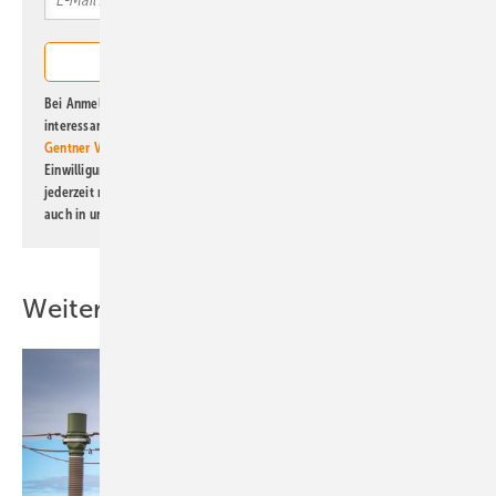
Bei Anmeldung zu diesem Newsletter bin ich damit einverstanden, über
interessante Verlags- und Online-Angebote
der Marken der Alfons W.
Gentner Verlag GmbH & Co. KG
informiert zu werden. Diese
Einwilligung kann ich jederzeit widerrufen und eine Abmeldung ist
jederzeit möglich. Informationen zum Umgang mit Daten finden Sie
auch in unserer
Datenschutzerklärung
.
Weitere Inhalte