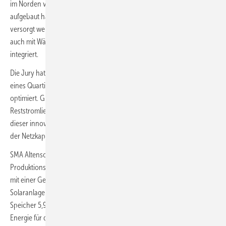
im Norden von Amsterdam, bei dem die Entwickler ein Mikronetz
aufgebaut haben, über das 46 einzelne Gebäude mit Solarenergie
versorgt werden – mit Strom und über Luft-Wasser-Wärmepumpen
auch mit Wärme. In das Inselnetz ist zudem ein Batteriespeicher
integriert.
Die Jury hat vor allem das innovative Energiemanagement innerhalb
eines Quartiers überzeugt, das den Eigenverbrauch des Solarstroms
optimiert. Gleichzeitig nutzt es Day-ahead-Preise für die
Reststromlieferung und bietet 80 Kilowatt Flexibilität fürs Netz. Dank
dieser innovativen Lösung verbraucht das Wohnprojekt nur ein Drittel
der Netzkapazität vergleichbarer Haushalte.
SMA Altenso hat in Namibia eine komplett solarbetriebene
Produktionsstätte für grünen Wasserstoff errichtet. Die Elektrolyseure
mit einer Gesamtleistung von fünf Megawatt werden von einer
Solaranlage mit 6,5 Hektar Größe versorgt. Zusätzlich puffert ein
Speicher 5,9 Megawattstunden Sonnenstrom, um immer ausreichend
Energie für die Elektrolyseure zur Verfügung zu haben. Das