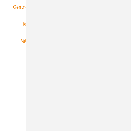
Gentner Energy Media
Gentner Verlag
Impressum
Karriere bei Gentner
Team
Mediaservice
Mitgliedschaften und Engagement
Newsletter
Privacy Manager
RSS-Feed
Veranstaltungen / Webinare
© 2026 ERNEUERBARE ENERGIEN