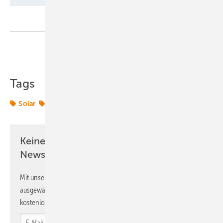
Teilen
Link kopieren
Tags
Solar
awards
Keine Zeit? Kein Problem mit dem ERE
Newsletter!
Mit unserem Newsletter erhalten Sie regelmäßig von uns
ausgewählte Informationen und Neuigkeiten, gebündelt und
kostenlos direkt ins Postfach.